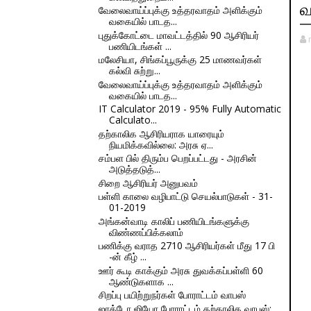
வ
வேலைவாய்ப்புக்கு உத்தரவாதம் அளிக்கும்
வகையில் பாடத...
புதுக்கோட்டை மாவட்டத்தில் 90 ஆசிரியர்
பணியிடங்கள் ...
மலேசியா, சிங்கப்பூருக்கு 25 மாணவர்கள்
கல்வி சுற்று...
வேலைவாய்ப்புக்கு உத்தரவாதம் அளிக்கும்
வகையில் பாடத...
IT Calculator 2019 - 95% Fully Automatic
Calculato...
தற்காலிக ஆசிரியராக யாரையும்
நியமிக்கவில்லை: அரசு ஏ...
சம்பள பில் திரும்ப பெறப்பட்டது - அரசின்
அடுத்தடுத்...
சிறை ஆசிரியர் அனுபவம்
பள்ளி காலை வழிபாட்டு செயல்பாடுகள் - 31-
01-2019
அங்கன்வாடி காலிப் பணியிடங்களுக்கு
விண்ணப்பிக்கலாம்
பணிக்கு வராத 2710 ஆசிரியர்கள் மீது 17 பி
-ன் கீழ் ...
ஊர் கூடி காக்கும் அரசு துவக்கப்பள்ளி 60
ஆண்டுகளாக ...
சிறப்பு பயிற்றுநர்கள் போராட்டம் வாபஸ்
ஜாக்டோ ஜியோ போராட்டம் தற்காலிக வாபஸ்;