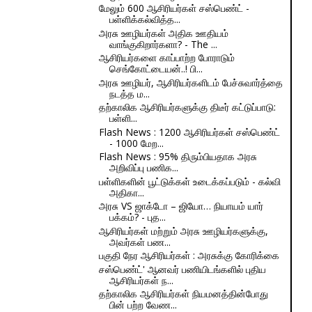
மேலும் 600 ஆசிரியர்கள் சஸ்பெண்ட் -
பள்ளிக்கல்வித்த...
அரசு ஊழியர்கள் அதிக ஊதியம்
வாங்குகிறார்களா? - The ...
ஆசிரியர்களை காப்பாற்ற போராடும்
செங்கோட்டையன்..! பி...
அரசு ஊழியர், ஆசிரியர்களிடம் பேச்சுவார்த்தை
நடத்த ம...
தற்காலிக ஆசிரியர்களுக்கு திடீர் கட்டுப்பாடு:
பள்ளி...
Flash News : 1200 ஆசிரியர்கள் சஸ்பெண்ட்
- 1000 மேற...
Flash News : 95% திரும்பியதாக அரசு
அறிவிப்பு பணிக...
பள்ளிகளின் பூட்டுக்கள் உடைக்கப்படும் - கல்வி
அதிகா...
அரசு VS ஜாக்டோ – ஜியோ… நியாயம் யார்
பக்கம்? - புத...
ஆசிரியர்கள் மற்றும் அரசு ஊழியர்களுக்கு,
அவர்கள் பண...
பகுதி நேர ஆசிரியர்கள் : அரசுக்கு கோரிக்கை
சஸ்பெண்ட்' ஆனவர் பணியிடங்களில் புதிய
ஆசிரியர்கள் ந...
தற்காலிக ஆசிரியர்கள் நியமனத்தின்போது
பின் பற்ற வேண...