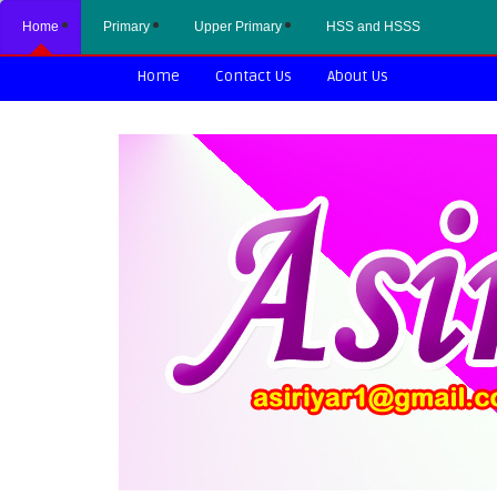
Home
Primary
Upper Primary
HSS and HSSS
Home
Contact Us
About Us