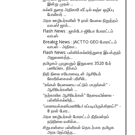
இன்று முதல் ...
கல்வி துறை அதிகாரி வீட்டில் லஞ்ச ஒழிப்பு
போலீசார் ...
அரசு ஊழியர்களின் 9 நாள் வேலை நிறுத்தம்
வாபஸ்! ஜாக்...
Flash News : ஜாக்டோ-ஜியோ போராட்டம்
வாபஸ்
Breakig News : JACTTO GEO போராட்டம்
வாபஸ் - அதிகா...
Flash News: பள்ளிக்கல்வித்துறை இயக்குநர்
அலுவலகத்த...
தமிழகம் முழுவதும் இதுவரை 3520 பேர்
பணியிடை நீக்கம்
நிதி நிலை சரியானவுடன் ஆசிரியர்
கோரிக்கைகள் பரிசீலி...
"உங்கள் வேலையை மட்டும் பாருங்கள்" -
ஆசிரியர்களின் ...
"தற்காலிக ஆசிரியர்கள்" தேவையில்லை -
பள்ளிக்கல்வித்...
"மாணவக்கண்மணியே! எப்படியிருக்கிறாய்?" -
8 நாள் போர...
அரசு ஊழியர்கள் போராட்டம் நீதிமன்றம்
நடுநிலை வகிக்க...
சிறுபான்மை பள்ளிகள் தொடர்பாக தமிழக
அரசு பிறப்பித்த...