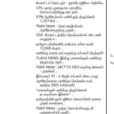
போராட்டம் தொடரும் - ஜாக்டோஜியோ அறிவிப்பு
CPS பணம் முறையாக பராமரிப்பு
செய்யப்படுகிறது என தமி...
97% ஆசிரியர்கள் பணிக்குத் திரும்பினர்:
1,257 பேர் ...
Flash News : அரசு ஊழியர்கள்,
ஆசிரியர்களுக்கு முதல்...
DSE -போராட்டத்தில் ஈடுபடுபவர்கள் மீள பணி
மாறுதல் ச...
தமிழக பள்ளிகளில் உபரியாக உள்ள சுமார்
12,600 க்கும்...
பணிக்கு வராத நாட்களுக்கு சம்பளம் பிடித்தம்!!
5-
FLASH NEWS:-இன்று மாலைக்குள் பணிக்கு
திரும்பாத ஆசி...
கட
Flash News : JACTTO GEO வழக்கு நிலவரம்
- முதல்வர் ...
இம்மாதம் 31 - ம் தேதி சம்பளம் கிடையாது
ஆசிரியர்களை பணிக்கு செல்லவிடாமல்
தடுத்த BEO சஸ்பெண்ட்
“மாலைக்குள் பணிக்கு திரும்பினால்
நடவடிக்கை இல்லை” ...
தமிழகத்தில் ஜாக்-ஜியோ அமைப்பினர் நாளை
முதல் காலவரை...
Flash News : மூத்த அமைச்சர்களுடன்
முதலமைச்சர் பழனி...