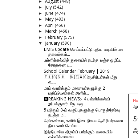
August
(448)
►
July
(542)
►
June
(474)
►
May
(483)
►
April
(466)
►
March
(468)
►
February
(575)
►
January
(590)
▼
EMIS update செய்யப்பட்டு புதிய வடிவில் பல
தகவல்கள்...
பள்ளிக்கல்வித் துறையில் நடந்த லஞ்ச ஒழிப்பு
சோதனை ப...
School Calendar February | 2019
🇫‌🇱‌🇦‌🇸‌🇭‌ 🇳‌🇪‌🇼‌🇸‌ஆசிரியர்கள் மீது
எட...
மரம் வளர்க்கும் மாணவர்களுக்கு 2
மதிப்பெண்கள் அளிக்...
🅱REAKING NEWS:- 4 பள்ளிக்கல்வி
H
இயக்குனர் மீது லஞ...
ஆங
5 மற்றும் 8-ம் வகுப்புகளுக்கு பொதுத்தேர்வு
நடத்த ம...
5
அங்கன்வாடிகளில் இடைநிலை ஆசிரியர்களை
நியமனம் செய்ய ...
ஆ
இந்தியாவே திரும்பி பார்க்கும் வகையில்
கல்வித்துறைய...