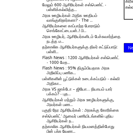
கிரீ
மேலும் 600 ஆசிரியர்கள் சஸ்பெண்ட் -
கல்
பள்ளிக்கல்வித்த...
அரசு ஊழியர்கள் அதிக ஊதியம்
வாங்குகிறார்களா? - The ...
ஆசிரியர்களை காப்பாற்ற போராடும்
செங்கோட்டையன்..! பி...
அரசு ஊழியர், ஆசிரியர்களிடம் பேச்சுவார்த்தை
நடத்த ம...
தற்காலிக ஆசிரியர்களுக்கு திடீர் கட்டுப்பாடு:
Ne
பள்ளி...
Flash News : 1200 ஆசிரியர்கள் சஸ்பெண்ட்
- 1000 மேற...
Flash News : 95% திரும்பியதாக அரசு
அறிவிப்பு பணிக...
பள்ளிகளின் பூட்டுக்கள் உடைக்கப்படும் - கல்வி
அதிகா...
அரசு VS ஜாக்டோ – ஜியோ… நியாயம் யார்
பக்கம்? - புத...
ஆசிரியர்கள் மற்றும் அரசு ஊழியர்களுக்கு,
அவர்கள் பண...
பகுதி நேர ஆசிரியர்கள் : அரசுக்கு கோரிக்கை
சஸ்பெண்ட்' ஆனவர் பணியிடங்களில் புதிய
ஆசிரியர்கள் ந...
தற்காலிக ஆசிரியர்கள் நியமனத்தின்போது
பின் பற்ற வேண...