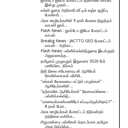
ஜாக்டோ ஜியோ போராட்டம் தற்காலிக வாபஸ்;
இன்று முதல் ...
கல்வி துறை அதிகாரி வீட்டில் லஞ்ச ஒழிப்பு
போலீசார் ...
அரசு ஊழியர்களின் 9 நாள் வேலை நிறுத்தம்
வாபஸ்! ஜாக்...
Flash News : ஜாக்டோ-ஜியோ போராட்டம்
வாபஸ்
Breakig News : JACTTO GEO போராட்டம்
வாபஸ் - அதிகா...
Flash News: பள்ளிக்கல்வித்துறை இயக்குநர்
அலுவலகத்த...
தமிழகம் முழுவதும் இதுவரை 3520 பேர்
பணியிடை நீக்கம்
நிதி நிலை சரியானவுடன் ஆசிரியர்
கோரிக்கைகள் பரிசீலி...
"உங்கள் வேலையை மட்டும் பாருங்கள்" -
ஆசிரியர்களின் ...
"தற்காலிக ஆசிரியர்கள்" தேவையில்லை -
பள்ளிக்கல்வித்...
"மாணவக்கண்மணியே! எப்படியிருக்கிறாய்?" -
8 நாள் போர...
அரசு ஊழியர்கள் போராட்டம் நீதிமன்றம்
நடுநிலை வகிக்க...
சிறுபான்மை பள்ளிகள் தொடர்பாக தமிழக
அரசு பிறப்பித்த...