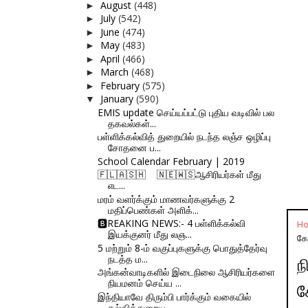
August
(448)
►
July
(542)
►
June
(474)
►
May
(483)
►
April
(466)
►
March
(468)
►
February
(575)
►
January
(590)
▼
EMIS update செய்யப்பட்டு புதிய வடிவில் பல
தகவல்கள்...
பள்ளிக்கல்வித் துறையில் நடந்த லஞ்ச ஒழிப்பு
சோதனை ப...
School Calendar February | 2019
🇫‌🇱‌🇦‌🇸‌🇭‌ 🇳‌🇪‌🇼‌🇸‌ஆசிரியர்கள் மீது
எட...
மரம் வளர்க்கும் மாணவர்களுக்கு 2
மதிப்பெண்கள் அளிக்...
🅱REAKING NEWS:- 4 பள்ளிக்கல்வி
H
இயக்குனர் மீது லஞ...
கோ
5 மற்றும் 8-ம் வகுப்புகளுக்கு பொதுத்தேர்வு
நடத்த ம...
ந
அங்கன்வாடிகளில் இடைநிலை ஆசிரியர்களை
நியமனம் செய்ய ...
க
இந்தியாவே திரும்பி பார்க்கும் வகையில்
கல்வித்துறைய...