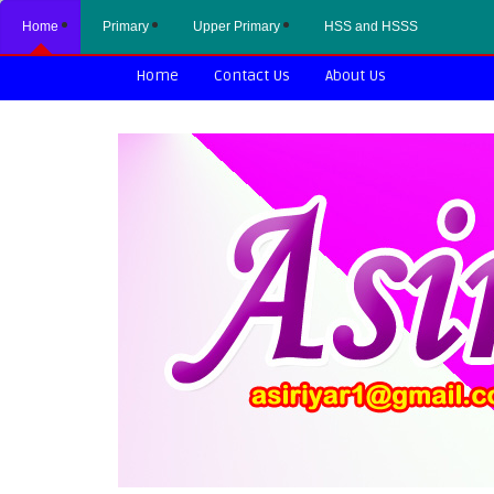
Home
Primary
Upper Primary
HSS and HSSS
Home
Contact Us
About Us