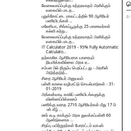
ஜ
வேலைவாய்ப்புக்கு உத்தரவாதம் அளிக்கும்
வகையில் பாடத...
புதுக்கோட்டை மாவட்டத்தில் 90 ஆசிரியர்
பணியிடங்கள் ...
மலேசியா, சிங்கப்பூருக்கு 25 மாணவர்கள்
கல்வி சுற்று...
வேலைவாய்ப்புக்கு உத்தரவாதம் அளிக்கும்
வகையில் பாடத...
IT Calculator 2019 - 95% Fully Automatic
Calculato...
தற்காலிக ஆசிரியராக யாரையும்
நியமிக்கவில்லை: அரசு ஏ...
சம்பள பில் திரும்ப பெறப்பட்டது - அரசின்
அடுத்தடுத்...
சிறை ஆசிரியர் அனுபவம்
பள்ளி காலை வழிபாட்டு செயல்பாடுகள் - 31-
01-2019
அங்கன்வாடி காலிப் பணியிடங்களுக்கு
விண்ணப்பிக்கலாம்
பணிக்கு வராத 2710 ஆசிரியர்கள் மீது 17 பி
-ன் கீழ் ...
ஊர் கூடி காக்கும் அரசு துவக்கப்பள்ளி 60
ஆண்டுகளாக ...
சிறப்பு பயிற்றுநர்கள் போராட்டம் வாபஸ்