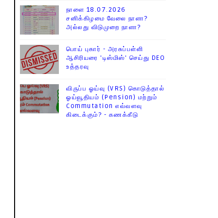
நாளை 18.07.2026
சனிக்கிழமை வேலை நாளா?
அல்லது விடுமுறை நாளா?
பொய் புகார் - அரசுப்பள்ளி
ஆசிரியரை 'டிஸ்மிஸ்' செய்து DEO
உத்தரவு
விருப்ப ஓய்வு (VRS) கொடுத்தால்
ஓய்வூதியம் (Pension) மற்றும்
Commutation எவ்வளவு
கிடைக்கும்? - கணக்கீடு