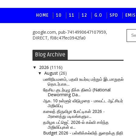
HOME
10
11
12
G.O
SPD
EMIS
google.com, pub-7414990647107959,
DIRECT, f08c47fec0942fa0
Blog Archive
2026
(1116)
▼
August
(26)
▼
பணிநியமனம், பதவி உயர்வு மற்றும் இடமாறுதல்
தொடர்பாக...
தேசிய குடற்புழு நீக்க தினம் (National
Deworming Da...
ஆக. 10 உள்ளூர் விடுமுறை - மாவட்ட ஆட்சியர்
அறிவிப்பு
கலைத் திருவிழா போட்டிகள் 2026 -
அனைத்து படிவங்களும...
தமிழக பட்ஜெட் 2026-ல் கல்வி சார்ந்த
அறிவிப்புகள் எ...
Budget 2026 - பள்ளிக்கல்வித் துறைக்கு நிதி