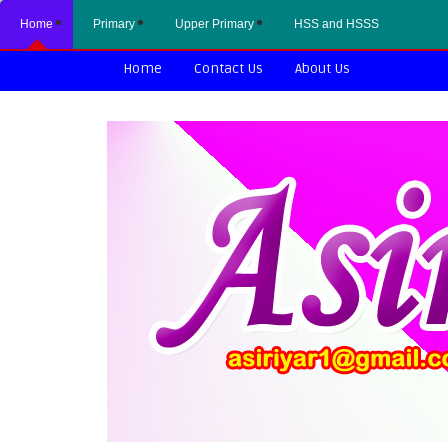
Home
Primary
Upper Primary
HSS and HSSS
Home
Contact Us
About Us