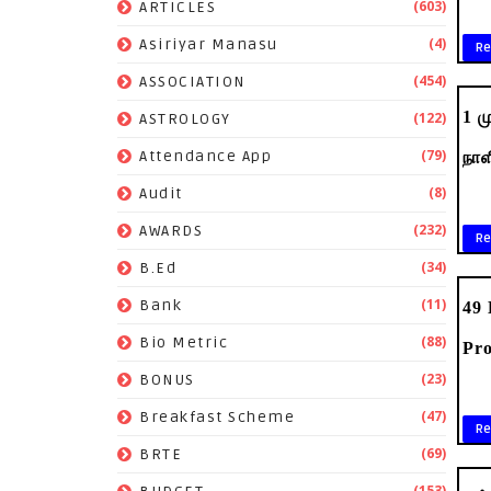
(603)
ARTICLES
(4)
Asiriyar Manasu
Re
(454)
ASSOCIATION
1 ம
(122)
ASTROLOGY
(79)
Attendance App
நா
(8)
Audit
(232)
AWARDS
Re
(34)
B.Ed
(11)
Bank
49 
(88)
Bio Metric
Pro
(23)
BONUS
(47)
Breakfast Scheme
Re
(69)
BRTE
(153)