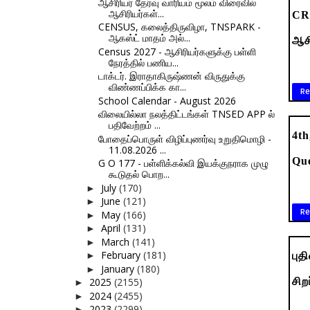
ஆசிரியர் தேர்வு வாரியம் மூலம் விரைவில்
ஆசிரியர்கள்...
CRC
CENSUS, கலைத்திருவிழா, TNSPARK -
ஆகஸ்ட் மாதம் அல்...
ஆசி
Census 2027 - ஆசிரியர்களுக்கு பள்ளி
நேரத்தில் பணிய...
டாக்டர். இராதாகிருஷ்ணன் விருதுக்கு
விண்ணப்பிக்க கா...
Re
School Calendar - August 2026
விலையில்லா நலத்திட்டங்கள் TNSED APP ல்
பதிவேற்றம் ...
4th
போதைப்பொருள் விழிப்புணர்வு உறுதிமொழி -
11.08.2026 ...
Qu
G O 177 - பள்ளிக்கல்வி இயக்குநராக முழு
கூடுதல் பொற...
July
(170)
►
June
(121)
►
Re
May
(166)
►
April
(131)
►
March
(141)
►
February
(181)
►
புத
January
(180)
►
2025
(2155)
சிற
►
2024
(2455)
►
2023
(2299)
►