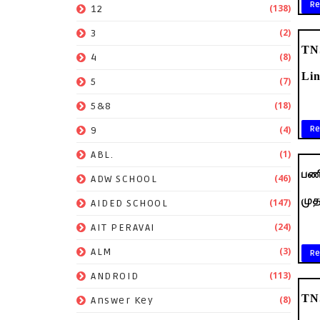
Re
(138)
12
(2)
3
TNS
(8)
4
Li
(7)
5
(18)
5&8
(4)
Re
9
(1)
ABL.
பணி
(46)
ADW SCHOOL
முத
(147)
AIDED SCHOOL
(24)
AIT PERAVAI
(3)
ALM
Re
(113)
ANDROID
TNS
(8)
Answer Key