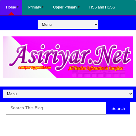
Home
Primary
Upper Primary
HSS and HSSS
Search