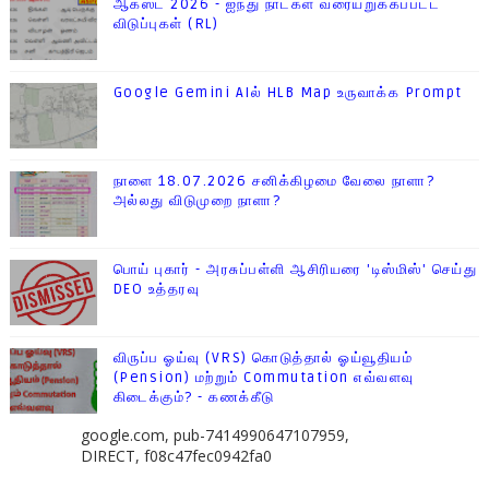
ஆகஸ்ட் 2026 - ஐந்து நாட்கள் வரையறுக்கப்பட்ட
விடுப்புகள் (RL)
Google Gemini AIல் HLB Map உருவாக்க Prompt
நாளை 18.07.2026 சனிக்கிழமை வேலை நாளா?
அல்லது விடுமுறை நாளா?
பொய் புகார் - அரசுப்பள்ளி ஆசிரியரை 'டிஸ்மிஸ்' செய்து
DEO உத்தரவு
விருப்ப ஓய்வு (VRS) கொடுத்தால் ஓய்வூதியம்
(Pension) மற்றும் Commutation எவ்வளவு
கிடைக்கும்? - கணக்கீடு
google.com, pub-7414990647107959,
DIRECT, f08c47fec0942fa0