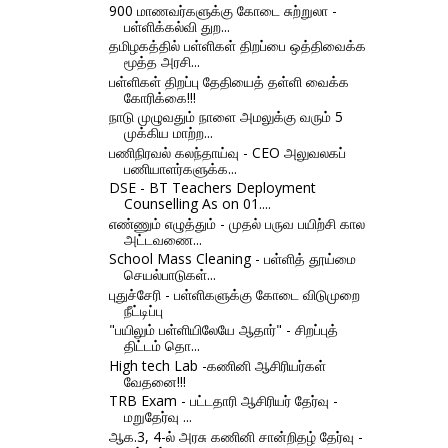
900 மாணவர்களுக்கு கோடை சுற்றுலா -
பள்ளிக்கல்வி துற...
தமிழகத்தில் பள்ளிகள் திறப்பை ஒத்திவைக்க
மூத்த அரசி...
பள்ளிகள் திறப்பு தேதியைத் தள்ளி வைக்க
கோரிக்கை!!!
நாடு முழுவதும் நாளை அமலுக்கு வரும் 5
முக்கிய மாற்ற...
பணிநிரவல் கலந்தாய்வு - CEO அலுவலகப்
பணியாளர்களுக்க...
DSE - BT Teachers Deployment
Counselling As on 01....
எண்ணும் எழுத்தும் - முதல் பருவ பயிற்சி கால
அட்டவணை...
School Mass Cleaning - பள்ளித் தூய்மை
செயல்பாடுகள்...
புதுச்சேரி - பள்ளிகளுக்கு கோடை விடுமுறை
நீட்டிப்பு
"பயிலும் பள்ளியிலேயே ஆதார்" - சிறப்புத்
திட்டம் தொ...
High tech Lab -கணினி ஆசிரியர்கள்
வேதனை!!!
TRB Exam - பட்டதாரி ஆசிரியர்‌ தேர்வு -
மறுதேர்வு ...
ஆக.3, 4-ல் அரசு கணினி சான்றிதழ் தேர்வு -