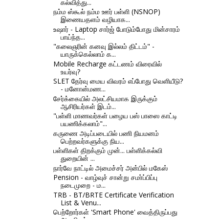
கல்வித்து...
நம்ம ஸ்கூல் நம்ம ஊர் பள்ளி (NSNOP)
இணையதளம் வழியாக...
உஷார் - Laptop சார்ஜ் போடும்போது மின்சாரம்
பாய்ந்த...
"கலைஞரின் கனவு இல்லம் திட்டம்" -
யாருக்கெல்லாம் க...
Mobile Recharge கட்டணம் விரைவில்
உயர்வு?
SLET தேர்வு மைய விவரம் எப்போது வெளியீடு?
- மனோன்மண...
சேர்க்கையில் அலட்சியமாக இருக்கும்
ஆசிரியர்கள் இடம்...
"பள்ளி மாணவர்கள் பழைய பஸ் பாஸை காட்டி
பயணிக்கலாம்"...
கருணை அடிப்படையில் பணி நியமனம்
பெற்றவர்களுக்கு நிய...
பள்ளிகள் திறக்கும் முன்... பள்ளிக்கல்வி
துறையின் ...
நார்வே நாட்டில் அமைச்சர் அன்பில் மகேஸ்
Pension - வாழ்வுச் சான்று சமா்ப்பிப்பு
நடைமுறை - ம...
TRB - BT/BRTE Certificate Verification
List & Venu...
பெற்றோர்கள் 'Smart Phone' வைத்திருப்பது