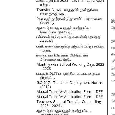
கனவு ஆசிரியர் 2023 - Level 2 - தேர்வு தேதி
மற்று...
Transfer News - மாறுதலில் முன்னுரிமை
கோர தகுதி உடை...
"கலைஞர் நூற்றாண்டு நூலகம்" - அரசாணை
இத
வெளியீடு.
ஆசிரியர் பொது மாறுதல் கலந்தாய்வு"
அற
தொடர்பாக ஆசிரியர...
பள்ளியில் ஆய்வு செய்த அமைச்சர் உதயநிதி
ஸ்டாலின்
தம
பள்ளி மாணவர்களுக்கு டிஜிட்டல் மாற்று சான்று
சத
- பள்ள...
வி
மாற்றுப் பணியில் உள்ள ஆசிரியர்கள்
அனைவரையும் விடு...
பள
Monthly wise School Working Days 2022
கு
- 2023
பட்டதாரி ஆசிரியர் ஒன்றிய, மாவட்ட மாறுதல்
அத
நிறுத்தி ...
வச
G.O 217 - Teachers Deployment Norms
(2019)
Mutual Transfer Application Form - DEE
அத
Mutual Transfer Application Form - DSE
Teachers General Transfer Counselling
பி
2023 - 2024 ...
உய
ஆசிரியர் பொதுமாறுதல் கலந்தாய்வு -
Important Points...
பண