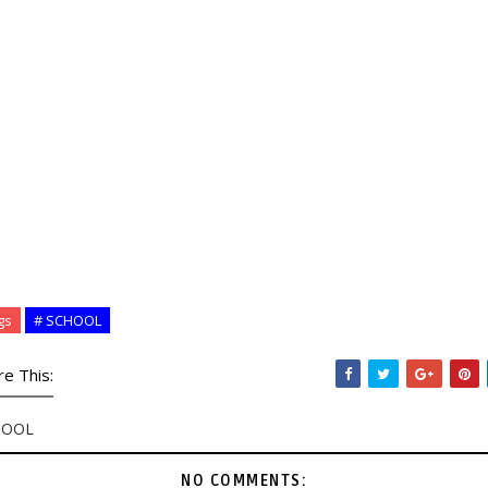
gs
# SCHOOL
re This:
HOOL
NO COMMENTS: