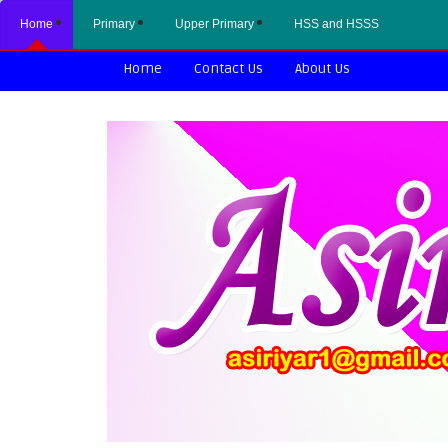
Home
Primary
Upper Primary
HSS and HSSS
Home
Contact Us
About Us