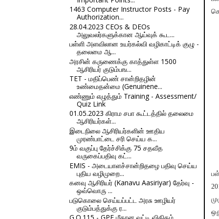
1463 Computer Instructor Posts - Pay
செ
Authorization...
28.04.2023 CEOs & DEOs
அலுவலர்களுக்கான ஆய்வுக் கூட...
பள்ளி அளவிலான உயர்கல்வி வழிகாட்டிக் குழு -
தலைமை ஆ...
அரசின் கருணைக்கு காத்துள்ள 1500
ஆசிரியர் குடும்பங...
TET - மதிப்பெண் சான்றிதழின்
உண்மைதன்மை (Genuinene...
எண்ணும் எழுத்தும் Training - Assessment/
Quiz Link
01.05.2023 கிராம சபா கூட்டத்தில் தலைமை
ஆசிரியர்கள்...
இடைநிலை ஆசிரியர்களின் ஊதிய
முரண்பாட்டை சரி செய்ய க...
9ம் வகுப்பு தேர்ச்சிக்கு 75 சதவீத
வருகைப்பதிவு கட்...
EMIS - அடையாளச்சான்றிதழை பதிவு செய்ய
புதிய வழிமுறை...
பள
கனவு ஆசிரியர் (Kanavu Aasiriyar) தேர்வு -
20
ஒவ்வொரு ...
படுகொலை செய்யப்பட்ட அரசு ஊழியர்
மு
குடும்பத்துக்கு ர...
ஒ
G.O.115 - GPF மீதான வட்டி விகிதம்