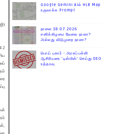
Google Gemini AIல் HLB Map
உருவாக்க Prompt
ஜி)
நாளை 18.07.2026
சனிக்கிழமை வேலை நாளா?
அல்லது விடுமுறை நாளா?
4.2
பொய் புகார் - அரசுப்பள்ளி
சிய
ஆசிரியரை 'டிஸ்மிஸ்' செய்து DEO
ைப்
உத்தரவு
தம்
வரை
்பு
கள்
ரம்
ள்,
யான