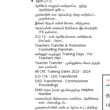
April
(213)
▼
ஆசிரியர் மாறுதல் கலந்தாய்வு - ஐந்து
ஆண்டுகள் ஒரே ப...
முதல்வரின் கள ஆய்வுக்கு பிறகு மாற்றப்பட்ட
முதன்மைக...
இல்லம் தேடிக் கல்வி கோடை விடுமுறை
அரசுப்பள்ளி மாணவர் சேர்க்கை இயக்கத்தில்
ITK தன்னார...
G.O 12 - உபரி ஆசிரியர்களை பணிநிரவல்
செய்தல் - அரசா...
Teachers Transfer & Promotion
Counselling Importan...
எண்ணும் எழுத்தும் Training Days - For
Teachers Han...
Teacher Transfer - முன்னுரிமை கோர தகுதி
உடையவர்கள்...
All CRC Training Dates 2023 - 2024
G.O 116 - CEO Transferred
H
DEO Transferred - Commissioner
Proceedings
உள
EMIS தொடர்பான ஐயங்களுக்கு Helpline
Number
த
மாணவர்கள் நேர்மையை வளர்க்க, ஆளில்லாத
கடை அமைத்து அ...
ப
முதலமைச்சரின் மண்டல ஆய்வு கூட்டத்திற்கு