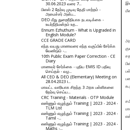
30.06.2023 வரை 7...
இட
பிளஸ் 2 தேர்வு முடிவு தேதி மாற்றம் -
மீ
அமைச்சர் அன்ப...
DEO மீது துறைரீதியாக நடவடிக்கை -
உயர்நீதிமன்றம் உத...
Ennum Ezhuthum - What is Upgraded in
English Module?
CCE GRADE CARD
அர
எந்த வயது மாணவரை எந்த வகுப்பில் சேர்க்க
கு
வேண்டும் -...
10th Public Exam Paper Correction - CE
ச
Diary
பி
மாணவர் சேர்க்கை - புதிய EMIS ID பதிவு
செய்தல் - வழ...
பள
All CEO & DEO (Elementary) Meeting on
ப
28.04.2023 i...
கூ
மாவட்ட வாரியாக சிறந்த 3 அரசு பள்ளிகளை
தேர்வு செய்ய...
CRC Training - Materials - OTP Module
சம
எண்ணும் எழுத்தும் Training | 2023 - 2024 -
TLM List
மா
எண்ணும் எழுத்தும் Training | 2023 - 2024 -
என
Tamil -...
எண்ணும் எழுத்தும் Training | 2023 - 2024 -
Maths -...