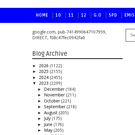
HOME
10
11
12
G.O
SPD
EMIS
google.com, pub-7414990647107959,
DIRECT, f08c47fec0942fa0
Blog Archive
2026
(1122)
►
2025
(2155)
►
2024
(2455)
►
2023
(2299)
▼
December
(184)
►
November
(211)
►
October
(221)
►
September
(218)
►
August
(205)
►
July
(175)
►
June
(176)
►
May
(205)
►