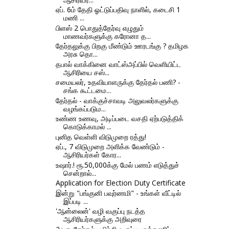
ஏப்‌. 6ம்‌ தேதி ஓட்டுப்பதிவு நாளில்‌, கடைசி 1
மணி ...
பிளஸ் 2 பொதுத்தேர்வு எழுதும்
மாணவர்களுக்கு கரோனா த...
தேர்தலுக்கு பிறகு மீண்டும் ஊரடங்கு ? தமிழக
அரசு தொ...
தபால் வாக்கினை வாட்ஸ்அப்பில் வெளியிட்ட
ஆசிரியை சஸ்...
சமையலர், உதவியாளருக்கு தேர்தல் பணி? -
சங்க கூட்டமை...
தேர்தல் - வாக்குச்சாவடி அலுவலர்களுக்கு
வழங்கப்படும...
உண்ண உணவு, அடிப்படை வசதி ஏற்படுத்திக்
கொடுக்காமல் ...
புனித வெள்ளி விடுமுறை ரத்து!
ஏப்., 7 விடுமுறை அளிக்க வேண்டும் -
ஆசிரியர்கள் கோர...
உஷார்.! ரூ.50,000க்கு மேல் பணம் எடுத்துச்
சென்றால்...
Application for Election Duty Certificate
இன்று "பங்குனி பவுர்ணமி" - உங்கள் வீட்டில்
இப்படி ...
'ஆன்லைன்' வழி வகுப்பு நடத்த
ஆசிரியர்களுக்கு அறிவுரை