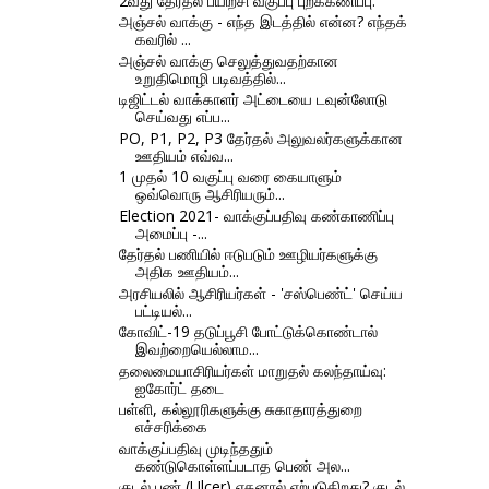
2வது தேர்தல் பயிற்சி வகுப்பு புறக்கணிப்பு.
அஞ்சல் வாக்கு - எந்த இடத்தில் என்ன? எந்தக்
கவரில் ...
அஞ்சல் வாக்கு செலுத்துவதற்கான
உறுதிமொழி படிவத்தில்...
டிஜிட்டல் வாக்காளர் அட்டையை டவுன்லோடு
செய்வது எப்ப...
PO, P1, P2, P3 தேர்தல் அலுவலர்களுக்கான
ஊதியம் எவ்வ...
1 முதல் 10 வகுப்பு வரை கையாளும்
ஒவ்வொரு ஆசிரியரும்...
Election 2021- வாக்குப்பதிவு கண்காணிப்பு
அமைப்பு -...
தேர்தல் பணியில் ஈடுபடும் ஊழியர்களுக்கு
அதிக ஊதியம்...
அரசியலில் ஆசிரியர்கள் - 'சஸ்பெண்ட்' செய்ய
பட்டியல்...
கோவிட்-19 தடுப்பூசி போட்டுக்கொண்டால்
இவற்றையெல்லாம...
தலைமையாசிரியர்கள் மாறுதல் கலந்தாய்வு:
ஐகோர்ட் தடை
பள்ளி, கல்லூரிகளுக்கு சுகாதாரத்துறை
எச்சரிக்கை
வாக்குப்பதிவு முடிந்ததும்
கண்டுகொள்ளப்படாத பெண் அல...
குடல் புண் (Ulcer) எதனால் ஏற்படுகிறது? குடல்