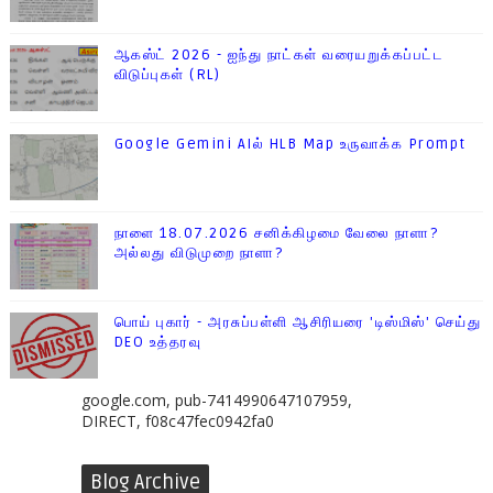
ஆகஸ்ட் 2026 - ஐந்து நாட்கள் வரையறுக்கப்பட்ட
விடுப்புகள் (RL)
Google Gemini AIல் HLB Map உருவாக்க Prompt
நாளை 18.07.2026 சனிக்கிழமை வேலை நாளா?
அல்லது விடுமுறை நாளா?
பொய் புகார் - அரசுப்பள்ளி ஆசிரியரை 'டிஸ்மிஸ்' செய்து
DEO உத்தரவு
google.com, pub-7414990647107959,
DIRECT, f08c47fec0942fa0
Blog Archive