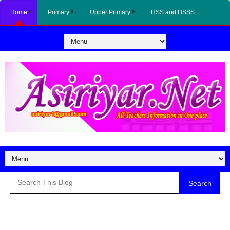
Home
Primary
Upper Primary
HSS and HSSS
Search