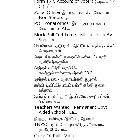
Form 17-C Account of Voters ( படிவம் 17-
C ) பூர்த்...
Zonal Officer இடம் ஒப்படைக்க வேண்டிய
Non Statutory...
PO - Zonal officer இடம் ஒப்படைக்கப்பட
வேண்டிய SEAL...
Mock Poll Certificate - Fill Up - Step By
Step - V...
கொரோனா தடுப்பூசி: ஆசிரியர்களுக்கு கல்வி
அலுவலர்கள்...
தொடக்க கல்வி துறையில் உள்ள பட்டதாரி
ஆசிரியர்களுக்க...
தேர்தல் பயிற்சி வகுப்பில்
கலந்துகொள்ளாதவர்கள் 23.3...
தேர்தல் பணி - ஆசிரியர்கள் குமுறல்
கல்வி 'டிவி'யில் பாடம் பள்ளி கல்வி துறை
உத்தரவு.
தேர்தல் பணிக்கு அஞ்சும் அரசு ஊழியர்கள்...
பிரச்னைக...
Teachers Wanted - Permanent Govt
Aided School - La...
நிரந்தர பணிக்கு ஆசிரியர் தேவை!
TNPSC- டிப்ளமோ முடிச்சிருக்கீங்களா..
ரூ.35,000 சம்...
Close Of Poll - Video