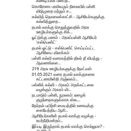
கண்டிப்பாக பின்பற...
கொரோனா பரவிவரும் நிலையில் பள்ளி
விடுமுறை மற்றும் ச...
கல்வித் தொலைக்காட்சி - ஆசிரியா்களுக்கு
கல்வித்துறை...
தபால் வாக்கு செலுத்துவதில் அரசு
ஊழியா்களுக்கு சிக்...
ஓட்டுக்கு பணம் - அரசுப்பள்ளி ஆசிரியர்
'சஸ்பெண்ட்'
தபால் ஓட்டு - சஸ்பெண்ட் செய்யப்பட்ட
ஆசிரியை விளக்கம்
பள்ளி கல்வி வளாகத்தில் திடீர் தீ விபத்து -
ஆவணங்கள...
219 அரசு ஊழியர்களுக்கு நோட்டீஸ்
01.05.2021 வரை தபால் வாக்குகளை
கட்டணமின்றி அஞ்லகம்...
பள்ளிக் கல்வி - அகரம் அறக்கட்டளை
வழங்கும் அகரம் வி...
நடமாடும் பள்ளி, நூலகம்: ஏழைக்
குழந்தைகளுக்காக ஸ்கூ...
தேர்தல்‌ பயிற்சி மையத்தில்‌ உணவுக்கு
கையேந்திய ஆசி...
ஆசிரியர்களின் தபால் வாக்கு வழக்கு -
உயர்நீதிமன்றம்...
இப்படி இருந்தால் தபால் வாக்கு செல்லுமா? -
ஆசிரியர்...