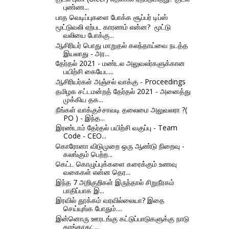
புண்ண...
பாத வெடிப்புகளை போக்க சூப்பர் டிப்ஸ்
மூட்டுவலி ஏற்பட காரணம் என்ன? ‌ மூட்டு
வலியை போக்கு...
ஆசிரியர் பொது மாறுதல் கலந்தாய்வை நடத்த
இயலாது - அர...
தேர்தல் 2021 - மண்டல அலுவலர்களுக்கான
பயிற்சி கையேட...
ஆசிரியர்கள் அஞ்சல் வாக்கு - Proceedings
தமிழக சட்டமன்றத் தேர்தல் 2021 - அனைத்து
முக்கிய தக...
நீங்கள் வாக்குச்சாவடி தலைமை அலுவலரா ?(
PO ) - இந்த...
இரண்டாம் தேர்தல் பயிற்சி வகுப்பு - Team
Code - CEO...
கொரோனா விடுமுறை ஒரு ஆண்டு நிறைவு -
கலங்கும் பெற்ற...
கெட்ட கொழுப்புக்களை கரைக்கும் உணவு
வகைகள் என்ன தெர...
இந்த 7 அறிகுறிகள் இருந்தால் சிறுநீரகம்
பாதிப்பாக இ...
இரவில் தூக்கம் வரவில்லையா? இதை
செய்யுங்க போதும்....
இன்னொரு ஊரடங்கு கட்டுப்பாடுகளுக்கு நாடு
தாங்காது: ...