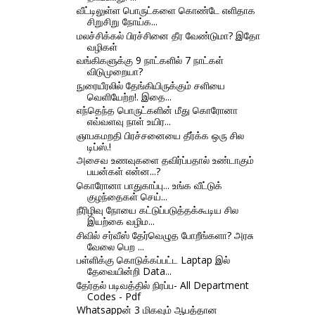
வீட்டிலுள்ள பொருட்களை கொண்டே எளிதாக
சிறுசிறு நோய்க...
மலச்சிக்கல் பிரச்சினை தீர வேண்டுமா? இதோ
வழிகள்
வங்கிகளுக்கு 9 நாட்களில் 7 நாட்கள்
விடுமுறையா?
நுரையீரலில் தேங்கியிருக்கும் சளியை
வெளியேற்ற!. இதை...
எந்தெந்த பொருட்களின் மீது கொரோனா
எவ்வளவு நாள் உயிர...
ஞாபகமறதி பிரச்சனையை தீர்க்க ஒரு சில
டிப்ஸ்.!
அசைவ உணவுகளை தவிர்ப்பதால் உண்டாகும்
பயன்கள் என்ன...?
கொரோனா பாதுகாப்பு... உங்க வீட்டுக்
குழந்தைகள் செய்...
நீரிழிவு நோயை கட்டுப்படுத்தக்கூடிய சில
இயற்கை வழிம...
சிவில் சர்வீஸ் தேர்வெழுத போறீங்களா? அரசு
வேலை பெற ...
பள்ளிக்கு கொடுக்கப்பட்ட Laptap இல்
தேவையின்றி Data...
தேர்தல் படிவத்தில் நிரப்ப- All Department
Codes - Pdf
Whatsappன் 3 மிகவும் ஆபத்தான