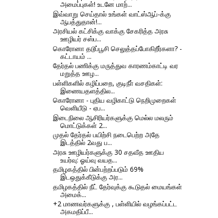
அமைப்புகள்! உடனே மாற்...
இவ்வாறு செய்தால் உங்கள் வாட்ஸ்ஆப்-க்கு
ஆபத்துதான்!...
அரசியல் கட்சிக்கு வாக்கு சேகரித்த அரசு
ஊழியர் சஸ்ப...
கொரோனா தடூப்பூசி செலுத்தப்போகிறீர்களா? -
கட்டாயம் ...
தேர்தல் பணிக்கு மருத்துவ காரணம்காட்டி வர
மறுத்த ஊழ...
பள்ளிகளில் கழிப்பறை, குடிநீா் வசதிகள்:
இணையதளத்தில...
கொரோனா - புதிய வழிகாட்டு நெறிமுறைகள்
வெளியீடு - ஏப...
இடைநிலை ஆசிரியர்களுக்கு மெல்ல மலரும்
மொட்டுக்கள் 2...
முதல் தேர்தல் பயிற்சி நடைபெற்ற அதே
இடத்தில் 2வது ப...
அரசு ஊழியர்களுக்கு 30 சதவீத ஊதிய
உயர்வு: ஓய்வு வயத...
தமிழகத்தில் பின்பற்றப்படும் 69%
இடஒதுக்கீடுக்கு அர...
தமிழகத்தில் நீட் தேர்வுக்கு கூடுதல் மையங்கள்
அமைக்...
+2 மாணவர்களுக்கு , பள்ளியில் வழங்கப்பட்ட
அகமதிப்பீ...