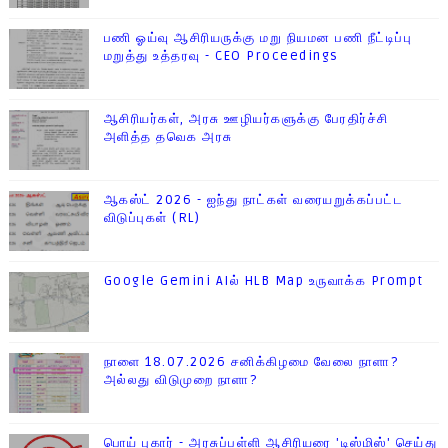
பணி ஓய்வு ஆசிரியருக்கு மறு நியமன பணி நீட்டிப்பு
மறுத்து உத்தரவு - CEO Proceedings
ஆசிரியர்கள், அரசு ஊழியர்களுக்கு பேரதிர்ச்சி
அளித்த தவெக அரசு
ஆகஸ்ட் 2026 - ஐந்து நாட்கள் வரையறுக்கப்பட்ட
விடுப்புகள் (RL)
Google Gemini AIல் HLB Map உருவாக்க Prompt
நாளை 18.07.2026 சனிக்கிழமை வேலை நாளா?
அல்லது விடுமுறை நாளா?
பொய் புகார் - அரசுப்பள்ளி ஆசிரியரை 'டிஸ்மிஸ்' செய்து