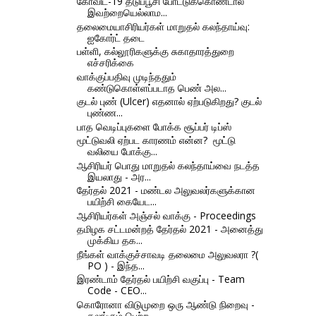
கோவிட்-19 தடுப்பூசி போட்டுக்கொண்டால்
இவற்றையெல்லாம...
தலைமையாசிரியர்கள் மாறுதல் கலந்தாய்வு:
ஐகோர்ட் தடை
பள்ளி, கல்லூரிகளுக்கு சுகாதாரத்துறை
எச்சரிக்கை
வாக்குப்பதிவு முடிந்ததும்
கண்டுகொள்ளப்படாத பெண் அல...
குடல் புண் (Ulcer) எதனால் ஏற்படுகிறது? குடல்
புண்ண...
பாத வெடிப்புகளை போக்க சூப்பர் டிப்ஸ்
மூட்டுவலி ஏற்பட காரணம் என்ன? ‌ மூட்டு
வலியை போக்கு...
ஆசிரியர் பொது மாறுதல் கலந்தாய்வை நடத்த
இயலாது - அர...
தேர்தல் 2021 - மண்டல அலுவலர்களுக்கான
பயிற்சி கையேட...
ஆசிரியர்கள் அஞ்சல் வாக்கு - Proceedings
தமிழக சட்டமன்றத் தேர்தல் 2021 - அனைத்து
முக்கிய தக...
நீங்கள் வாக்குச்சாவடி தலைமை அலுவலரா ?(
PO ) - இந்த...
இரண்டாம் தேர்தல் பயிற்சி வகுப்பு - Team
Code - CEO...
கொரோனா விடுமுறை ஒரு ஆண்டு நிறைவு -
கலங்கும் பெற்ற...