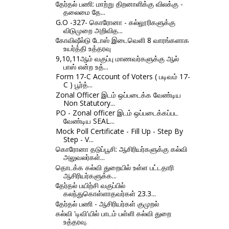
தேர்தல் பணி: மாற்று திறனாளிக்கு விலக்கு -
தலைமை தே...
G.O -327- கொரோனா - கல்லூரிகளுக்கு
விடுமுறை அறிவித...
கோவிஷீல்டு டோஸ் இடைவெளி 8 வாரங்களாக
உயர்த்தி உத்தரவு
9,10,11ஆம் வகுப்பு மாணவர்களுக்கு ஆல்
பாஸ் என்ற உத்...
Form 17-C Account of Voters ( படிவம் 17-
C ) பூர்த்...
Zonal Officer இடம் ஒப்படைக்க வேண்டிய
Non Statutory...
PO - Zonal officer இடம் ஒப்படைக்கப்பட
வேண்டிய SEAL...
Mock Poll Certificate - Fill Up - Step By
Step - V...
கொரோனா தடுப்பூசி: ஆசிரியர்களுக்கு கல்வி
அலுவலர்கள்...
தொடக்க கல்வி துறையில் உள்ள பட்டதாரி
ஆசிரியர்களுக்க...
தேர்தல் பயிற்சி வகுப்பில்
கலந்துகொள்ளாதவர்கள் 23.3...
தேர்தல் பணி - ஆசிரியர்கள் குமுறல்
கல்வி 'டிவி'யில் பாடம் பள்ளி கல்வி துறை
உத்தரவு.