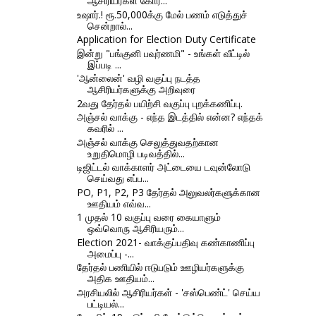
ஆசிரியர்கள் கோர...
உஷார்.! ரூ.50,000க்கு மேல் பணம் எடுத்துச்
சென்றால்...
Application for Election Duty Certificate
இன்று "பங்குனி பவுர்ணமி" - உங்கள் வீட்டில்
இப்படி ...
'ஆன்லைன்' வழி வகுப்பு நடத்த
ஆசிரியர்களுக்கு அறிவுரை
2வது தேர்தல் பயிற்சி வகுப்பு புறக்கணிப்பு.
அஞ்சல் வாக்கு - எந்த இடத்தில் என்ன? எந்தக்
கவரில் ...
அஞ்சல் வாக்கு செலுத்துவதற்கான
உறுதிமொழி படிவத்தில்...
டிஜிட்டல் வாக்காளர் அட்டையை டவுன்லோடு
செய்வது எப்ப...
PO, P1, P2, P3 தேர்தல் அலுவலர்களுக்கான
ஊதியம் எவ்வ...
1 முதல் 10 வகுப்பு வரை கையாளும்
ஒவ்வொரு ஆசிரியரும்...
Election 2021- வாக்குப்பதிவு கண்காணிப்பு
அமைப்பு -...
தேர்தல் பணியில் ஈடுபடும் ஊழியர்களுக்கு
அதிக ஊதியம்...
அரசியலில் ஆசிரியர்கள் - 'சஸ்பெண்ட்' செய்ய
பட்டியல்...