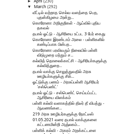
April
(230)
►
March
(292)
▼
வீட்டில் வற்றாத செல்வ வளத்தை பெற,
புதன்கிழமை அன்று...
கொரோனா அறிகுறிகள் - ஆய்வில் புதிய
தகவல்
தபால் ஓட்டு - ஆசிரியை உட்பட 3 பேர் கைது
கொரோனா இரண்டாம் அலை - பள்ளிகளில்
கண்டிப்பாக பின்பற...
கொரோனா பரவிவரும் நிலையில் பள்ளி
விடுமுறை மற்றும் ச...
கல்வித் தொலைக்காட்சி - ஆசிரியா்களுக்கு
கல்வித்துறை...
தபால் வாக்கு செலுத்துவதில் அரசு
ஊழியா்களுக்கு சிக்...
ஓட்டுக்கு பணம் - அரசுப்பள்ளி ஆசிரியர்
'சஸ்பெண்ட்'
தபால் ஓட்டு - சஸ்பெண்ட் செய்யப்பட்ட
ஆசிரியை விளக்கம்
பள்ளி கல்வி வளாகத்தில் திடீர் தீ விபத்து -
ஆவணங்கள...
219 அரசு ஊழியர்களுக்கு நோட்டீஸ்
01.05.2021 வரை தபால் வாக்குகளை
கட்டணமின்றி அஞ்லகம்...
பள்ளிக் கல்வி - அகரம் அறக்கட்டளை