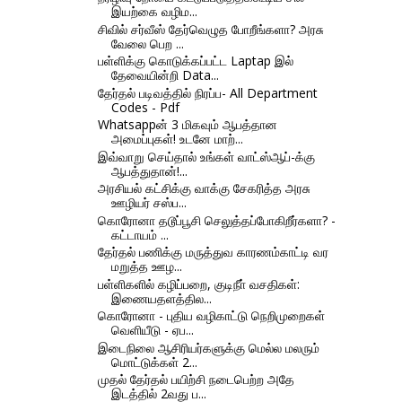
இயற்கை வழிம...
சிவில் சர்வீஸ் தேர்வெழுத போறீங்களா? அரசு
வேலை பெற ...
பள்ளிக்கு கொடுக்கப்பட்ட Laptap இல்
தேவையின்றி Data...
தேர்தல் படிவத்தில் நிரப்ப- All Department
Codes - Pdf
Whatsappன் 3 மிகவும் ஆபத்தான
அமைப்புகள்! உடனே மாற்...
இவ்வாறு செய்தால் உங்கள் வாட்ஸ்ஆப்-க்கு
ஆபத்துதான்!...
அரசியல் கட்சிக்கு வாக்கு சேகரித்த அரசு
ஊழியர் சஸ்ப...
கொரோனா தடூப்பூசி செலுத்தப்போகிறீர்களா? -
கட்டாயம் ...
தேர்தல் பணிக்கு மருத்துவ காரணம்காட்டி வர
மறுத்த ஊழ...
பள்ளிகளில் கழிப்பறை, குடிநீா் வசதிகள்:
இணையதளத்தில...
கொரோனா - புதிய வழிகாட்டு நெறிமுறைகள்
வெளியீடு - ஏப...
இடைநிலை ஆசிரியர்களுக்கு மெல்ல மலரும்
மொட்டுக்கள் 2...
முதல் தேர்தல் பயிற்சி நடைபெற்ற அதே
இடத்தில் 2வது ப...