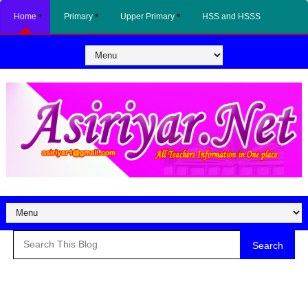
Home
Primary
Upper Primary
HSS and HSSS
Search