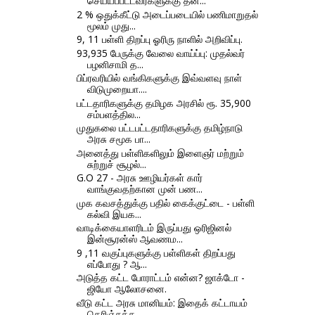
செய்யப்பட்டவர்களுக்கு தன...
2 % ஒதுக்கீட்டு அடைப்படையில் பணிமாறுதல்
மூலம் முது...
9, 11 பள்ளி திறப்பு ஓரிரு நாளில் அறிவிப்பு.
93,935 பேருக்கு வேலை வாய்ப்பு: முதல்வர்
பழனிசாமி த...
பிப்ரவரியில் வங்கிகளுக்கு இவ்வளவு நாள்
விடுமுறையா....
பட்டதாரிகளுக்கு தமிழக அரசில் ரூ. 35,900
சம்பளத்தில...
முதுகலை பட்டபட்டதாரிகளுக்கு தமிழ்நாடு
அரசு சமூக பா...
அனைத்து பள்ளிகளிலும் இளைஞர் மற்றும்
சுற்றுச் சூழல்...
G.O 27 - அரசு ஊழியர்கள் கார்
வாங்குவதற்கான முன் பண...
முக கவசத்துக்கு பதில் கைக்குட்டை - பள்ளி
கல்வி இயக...
வாடிக்கையாளரிடம் இருப்பது ஒரிஜினல்
இன்சூரன்ஸ் ஆவணம...
9 ,11 வகுப்புகளுக்கு பள்ளிகள் திறப்பது
எப்போது ? ஆ...
அடுத்த கட்ட போராட்டம் என்ன? ஜாக்டோ -
ஜியோ ஆலோசனை.
வீடு கட்ட அரசு மானியம்: இதைக் கட்டாயம்
தெரிஞ்சுக்க...