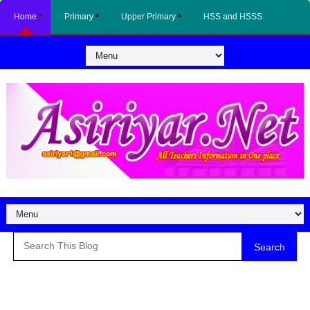
Home
Primary
Upper Primary
HSS and HSSS
Search