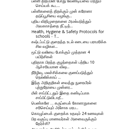
பள்ளி திறப்பின் போது வேண்டியவை மற்றும்
செய்யக் கூட...
பள்ளிகளைத் திறக்கும் முன் கரோனா
தடுப்பூசியை வழங்கு...
புதிய விதிமுறைகளை அமல்படுத்தும்
அவகாசத்தை நீட்டித்...
Health, Hygiene & Safety Protocols for
schools - T...
கஷ்டப்பட்டு குறைத்த உடல் எடையை பராமரிக்க
சில வழிகள...
மூட்டு வலியை போக்கும் முத்தான 4
பயிற்சிகள்
புதிதாக பிறந்த குழந்தைகள் பற்றிய 10
ஆச்சரியமான விஷ...
நீரிழிவு, மலச்சிக்கலை குணப்படுத்தும்
நெல்லிக்காய் ...
இந்த அறிகுறிகள் வைத்து நுரையீரல்
புற்றுநோயை முன்னர...
மீன் சாப்பிட்டதும் இதை கண்டிப்பாக
சாப்பிட்டுவிடாதீ...
பெண்களே … கருப்பைக் கோளாறுகளை
சரிசெய்யும் அசோக மரப...
கொழுப்பைக் குறைக்க உதவும் 24 உணவுகள்
பிற வகுப்பு மாணவர்கள் அனைவருக்கும்
தேர்ச்சி?