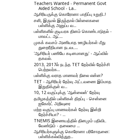
Teachers Wanted - Permanent Govt
Aided School - La...
ஆசிரியருக்கு கொரோனா பாதிப்பு உறுதி..!
சளி, இருமல் இருந்தால் பிள்ளைகளை
பள்ளிக்கு அனுப்ப வ...
பள்ளிகளில் குடியரசு தினம் கொண்டாடுதல் -
மாவட்ட ஆட்...
முகக் கவசம் அணியாத ஊழியர்கள் மீது
துறைரீதியான நடவட...
'ஆசிரியர் பணியே கடினமானது' - ஆய்வில்
தகவல்.
2013, 2017ல் நடந்த TET தேர்வில் தேர்ச்சி
பெற்றவர்க...
பள்ளிக்கு வராத மாணவர் நிலை என்ன?
TET - ஆசிரியர் தேர்வு அட்டவணை இம்மாத
இறுதிக்குள் வ...
10, 12 வகுப்புக்கு 'ஆன்லைன்' தேர்வு
தமிழகத்தில் பள்ளிகள் திறப்பு - சென்னை
ஐகோர்ட் அறிவுரை
மற்ற வகுப்பு மாணவர்கள் தேர்வு இன்றி
தேர்ச்சியா? - ...
TNEMIS இணையத்தில் தினமும் பதிவிட
வேண்டும் - தலைமை ...
ஆசிரியர்களுக்கு கொரோனா பரிசோதனை:
பள்ளிக்கல்வித்துற...