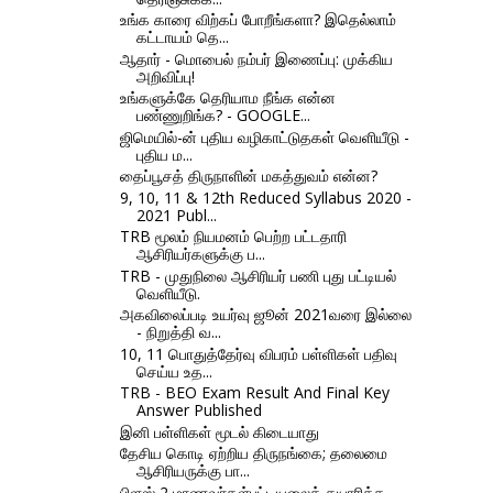
உங்க காரை விற்கப் போறீங்களா? இதெல்லாம்
கட்டாயம் தெ...
ஆதார் - மொபைல் நம்பர் இணைப்பு: முக்கிய
அறிவிப்பு!
உங்களுக்கே தெரியாம நீங்க என்ன
பண்ணுறிங்க? - GOOGLE...
ஜிமெயில்-ன் புதிய வழிகாட்டுதகள் வெளியீடு -
புதிய ம...
தைப்பூசத் திருநாளின் மகத்துவம் என்ன?
9, 10, 11 & 12th Reduced Syllabus 2020 -
2021 Publ...
TRB மூலம் நியமனம் பெற்ற பட்டதாரி
ஆசிரியர்களுக்கு ப...
TRB - முதுநிலை ஆசிரியர் பணி புது பட்டியல்
வெளியீடு.
அகவிலைப்படி உயர்வு ஜூன் 2021வரை இல்லை
- நிறுத்தி வ...
10, 11 பொதுத்தேர்வு விபரம் பள்ளிகள் பதிவு
செய்ய உத...
TRB - BEO Exam Result And Final Key
Answer Published
இனி பள்ளிகள் மூடல் கிடையாது
தேசிய கொடி ஏற்றிய திருநங்கை; தலைமை
ஆசிரியருக்கு பா...
பிளஸ் 2 மாணவா்கள்பட்டியலைத் தயாரிக்க