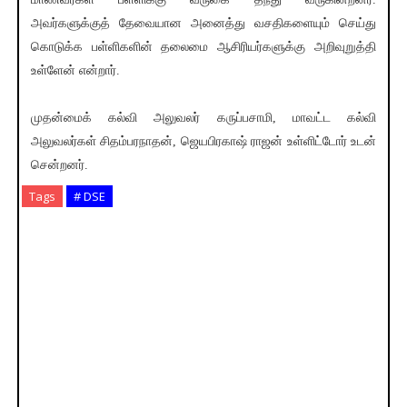
அவர்களுக்குத் தேவையான அனைத்து வசதிகளையும் செய்து
கொடுக்க பள்ளிகளின் தலைமை ஆசிரியர்களுக்கு அறிவுறுத்தி
உள்ளேன் என்றார்.
முதன்மைக் கல்வி அலுவலர் கருப்பசாமி, மாவட்ட கல்வி
அலுவலர்கள் சிதம்பரநாதன், ஜெயபிரகாஷ் ராஜன் உள்ளிட்டோர் உடன்
சென்றனர்.
Tags
# DSE