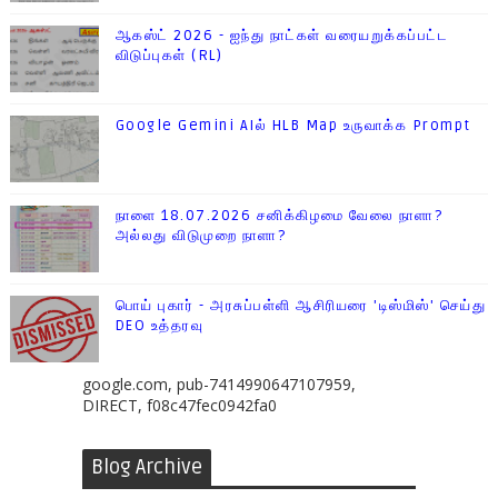
ஆகஸ்ட் 2026 - ஐந்து நாட்கள் வரையறுக்கப்பட்ட
விடுப்புகள் (RL)
Google Gemini AIல் HLB Map உருவாக்க Prompt
நாளை 18.07.2026 சனிக்கிழமை வேலை நாளா?
அல்லது விடுமுறை நாளா?
பொய் புகார் - அரசுப்பள்ளி ஆசிரியரை 'டிஸ்மிஸ்' செய்து
DEO உத்தரவு
google.com, pub-7414990647107959,
DIRECT, f08c47fec0942fa0
Blog Archive