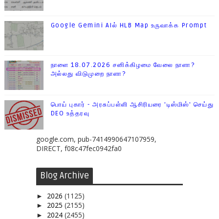
Google Gemini AIல் HLB Map உருவாக்க Prompt
நாளை 18.07.2026 சனிக்கிழமை வேலை நாளா?
அல்லது விடுமுறை நாளா?
பொய் புகார் - அரசுப்பள்ளி ஆசிரியரை 'டிஸ்மிஸ்' செய்து
DEO உத்தரவு
google.com, pub-7414990647107959,
DIRECT, f08c47fec0942fa0
Blog Archive
2026
(1125)
►
2025
(2155)
►
2024
(2455)
►