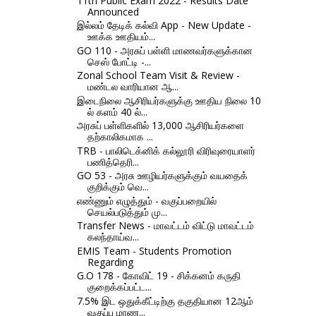
11th Public Exam 2022 - Results Date
Announced
இல்லம் தேடிக் கல்வி App - New Update -
ஊக்க ஊதியம்...
GO 110 - அரசுப் பள்ளி மாணவர்களுக்கான
செஸ் போட்டி -...
Zonal School Team Visit & Review -
மண்டல வாரியான ஆ...
இடைநிலை ஆசிரியர்களுக்கு ஊதிய நிலை 10
ல் களம் 40 ல்...
அரசுப் பள்ளிகளில் 13,000 ஆசிரியர்களை
தற்காலிகமாக ...
TRB - பாலிடெக்னிக் கல்லூரி விரிவுரையாளர்
பணித்தெரி...
GO 53 - அரசு ஊழியர்களுக்கும் வயதைக்
குறிக்கும் வெ...
எண்ணும் எழுத்தும் - வகுப்பறையில்
செயல்படுத்தும் மு...
Transfer News - மாவட்டம் விட்டு மாவட்டம்
கலந்தாய்வ...
EMIS Team - Students Promotion
Regarding
G.O 178 - கோவிட் 19 - சிக்கனம் கருதி
குறைக்கப்பட்ட...
7.5% இட ஒதுக்கீட்டிற்கு தகுதியான 12ஆம்
வகுப்பு மாண...