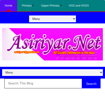
Home
Primary
Upper Primary
HSS and HSSS
Search