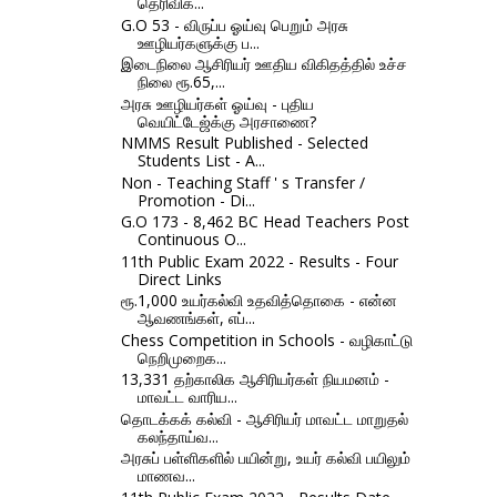
தெரிவிக்...
G.O 53 - விருப்ப ஓய்வு பெறும் அரசு
ஊழியர்களுக்கு ப...
இடைநிலை ஆசிரியர் ஊதிய விகிதத்தில் உச்ச
நிலை ரூ.65,...
அரசு ஊழியர்கள் ஓய்வு - புதிய
வெயிட்டேஜ்க்கு அரசாணை?
NMMS Result Published - Selected
Students List - A...
Non - Teaching Staff ' s Transfer /
Promotion - Di...
G.O 173 - 8,462 BC Head Teachers Post
Continuous O...
11th Public Exam 2022 - Results - Four
Direct Links
ரூ.1,000 உயர்கல்வி உதவித்தொகை - என்ன
ஆவணங்கள், எப்...
Chess Competition in Schools - வழிகாட்டு
நெறிமுறைக...
13,331 தற்காலிக ஆசிரியர்கள் நியமனம் -
மாவட்ட வாரிய...
தொடக்கக் கல்வி - ஆசிரியர் மாவட்ட மாறுதல்
கலந்தாய்வ...
அரசுப் பள்ளிகளில் பயின்று, உயர் கல்வி பயிலும்
மாணவ...