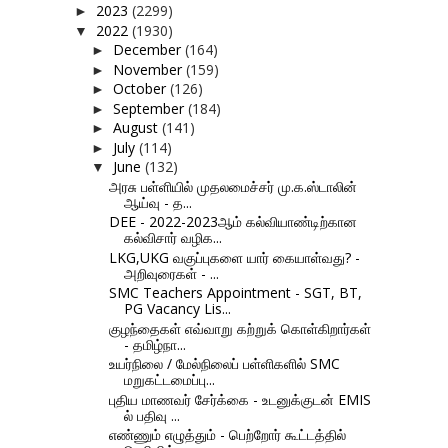
2023
(2299)
►
2022
(1930)
▼
December
(164)
►
November
(159)
►
October
(126)
►
September
(184)
►
August
(141)
►
July
(114)
►
June
(132)
▼
அரசு பள்ளியில் முதலமைச்சர் மு.க.ஸ்டாலின்
ஆய்வு - த...
DEE - 2022-2023ஆம் கல்வியாண்டிற்கான
கல்விசார் வழிக...
LKG,UKG வகுப்புகளை யார் கையாள்வது? -
அறிவுரைகள் - ...
SMC Teachers Appointment - SGT, BT,
PG Vacancy Lis...
குழந்தைகள் எவ்வாறு கற்றுக் கொள்கிறார்கள்
- தமிழ்நா...
உயர்நிலை / மேல்நிலைப் பள்ளிகளில் SMC
மறுகட்டமைப்பு...
புதிய மாணவர் சேர்க்கை - உடனுக்குடன் EMIS
ல் பதிவு ...
எண்ணும் எழுத்தும் - பெற்றோர் கூட்டத்தில்