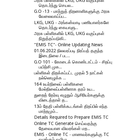
அரசு பள்ளிகளில் LKG, UKG வகுப்புகள்
தொடர்ந்து செயல...
G.O -13 - மாற்றுத் திறனாளிகளுக்கு அரசு
வேலைவாய்ப்ப...
LKG, UKG - அங்கன்வாடி பணியாளர்களே
தொடர்ந்து கையாளு...
அரசு பள்ளிகளில் LKG, UKG வகுப்புகள்
நிறுத்தப்படுகி...
"EMIS TC"- Online Updating News
01.06.2022 நிலவரப்படி நிரப்பத் தகுந்த
இடைநிலை / பட...
G.O 101 - கோடைக் கொண்டாட்டம் - சிறப்பு
பயிற்சி முக...
பள்ளிகள் திறக்கப்பட்ட முதல் 5 நாட்கள்
நல்லொழுக்க ...
164 உயர்நிலைப் பள்ளிகளை
மேல்நிலைப்பள்ளிளாக தரம் உய...
துறைத் தேர்வு எழுதும் ஆசிரியர்களுக்கு
விடைத்தாள் த...
13ம் தேதி பள்ளிக்கூடங்கள் திறப்பில் எந்த
மாற்றமும்...
Details Required to Prepare EMIS TC
Online TC Generate செய்வதற்கு
தேவையான விவரங்கள் மற...
EMIS - Online TC - மாணவர்களுக்கு TC
வழங்கும் வழிமு...