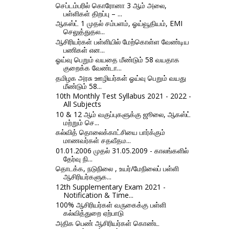
செப்டம்பரில் கொரோனா 3 ஆம் அலை,
பள்ளிகள் திறப்பு – ...
ஆகஸ்ட் 1 முதல் சம்பளம், ஓய்வூதியம், EMI
செலுத்துதல...
ஆசிரியர்கள் பள்ளியில் மேற்கொள்ள வேண்டிய
பணிகள் என...
ஓய்வு பெறும் வயதை மீண்டும் 58 வயதாக
குறைக்க வேண்டா...
தமிழக அரசு ஊழியர்கள் ஓய்வு பெறும் வயது
மீண்டும் 58...
10th Monthly Test Syllabus 2021 - 2022 -
All Subjects
10 & 12 ஆம் வகுப்புகளுக்கு ஜூலை, ஆகஸ்ட்
மற்றும் செ...
கல்வித் தொலைக்காட்சியை பார்க்கும்
மாணவர்கள் சதவீதம...
01.01.2006 முதல் 31.05.2009 - காலங்களில்
தேர்வு நி...
தொடக்க, நடுநிலை , உயர்/மேநிலைப் பள்ளி
ஆசிரியர்களுக...
12th Supplementary Exam 2021 -
Notification & Time...
100% ஆசிரியர்கள் வருகைக்கு பள்ளி
கல்வித்துறை ஏற்பாடு
அதிக பெண் ஆசிரியர்கள் கொண்ட