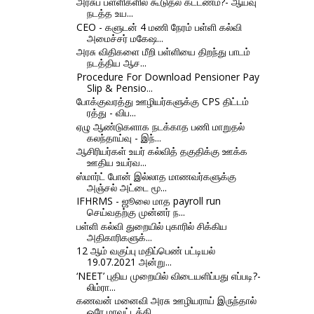
அரசுப் பள்ளிகளில் கூடுதல் கட்டணம்?- ஆய்வு
நடத்த உய...
CEO - களுடன் 4 மணி நேரம் பள்ளி கல்வி
அமைச்சர் மகேஷ...
அரசு விதிகளை மீறி பள்ளியை திறந்து பாடம்
நடத்திய ஆச...
Procedure For Download Pensioner Pay
Slip & Pensio...
போக்குவரத்து ஊழியர்களுக்கு CPS திட்டம்
ரத்து - விப...
ஏழு ஆண்டுகளாக நடக்காத பணி மாறுதல்
கலந்தாய்வு - இந்...
ஆசிரியர்கள் உயர் கல்வித் தகுதிக்கு ஊக்க
ஊதிய உயர்வ...
ஸ்மார்ட் போன் இல்லாத மாணவர்களுக்கு
அஞ்சல் அட்டை மூ...
IFHRMS - ஜூலை மாத payroll run
செய்வதற்கு முன்னர் ந...
பள்ளி கல்வி துறையில் புகாரில் சிக்கிய
அதிகாரிகளுக்...
12 ஆம் வகுப்பு மதிப்பெண் பட்டியல்
19.07.2021 அன்று...
‘NEET’ புதிய முறையில் விடையளிப்பது எப்படி?-
லிம்ரா...
கணவன் மனைவி அரசு ஊழியராய் இருந்தால்
ஒரே மாவட்டத்தி...