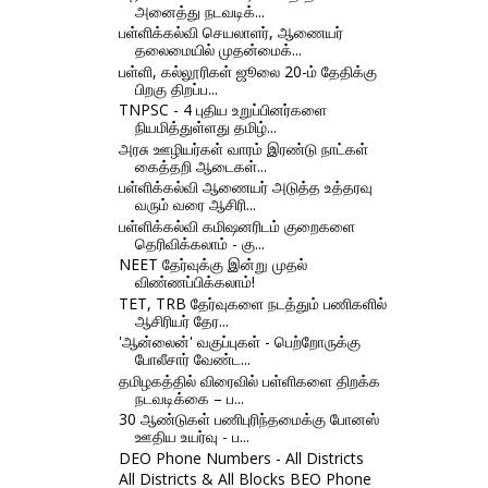
அனைத்து நடவடிக்...
பள்ளிக்கல்வி செயலாளர், ஆணையர்
தலைமையில் முதன்மைக்...
பள்ளி, கல்லூரிகள் ஜூலை 20-ம் தேதிக்கு
பிறகு திறப்ப...
TNPSC - 4 புதிய உறுப்பினர்களை
நியமித்துள்ளது தமிழ்...
அரசு ஊழியர்கள் வாரம் இரண்டு நாட்கள்
கைத்தறி ஆடைகள்...
பள்ளிக்கல்வி ஆணையர் அடுத்த உத்தரவு
வரும் வரை ஆசிரி...
பள்ளிக்கல்வி கமிஷனரிடம் குறைகளை
தெரிவிக்கலாம் - கு...
NEET தேர்வுக்கு இன்று முதல்
விண்ணப்பிக்கலாம்!
TET, TRB தேர்வுகளை நடத்தும் பணிகளில்
ஆசிரியர் தேர...
'ஆன்லைன்' வகுப்புகள் - பெற்றோருக்கு
போலீசார் வேண்ட...
தமிழகத்தில் விரைவில் பள்ளிகளை திறக்க
நடவடிக்கை – ப...
30 ஆண்டுகள் பணிபுரிந்தமைக்கு போனஸ்
ஊதிய உயர்வு - ப...
DEO Phone Numbers - All Districts
All Districts & All Blocks BEO Phone