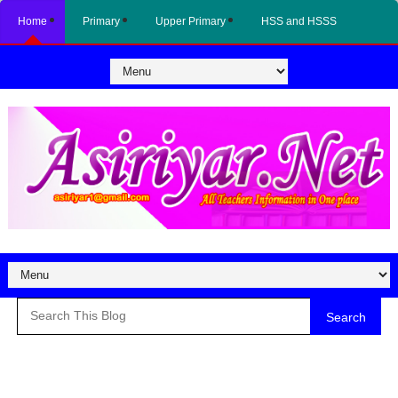
Home
Primary
Upper Primary
HSS and HSSS
Search