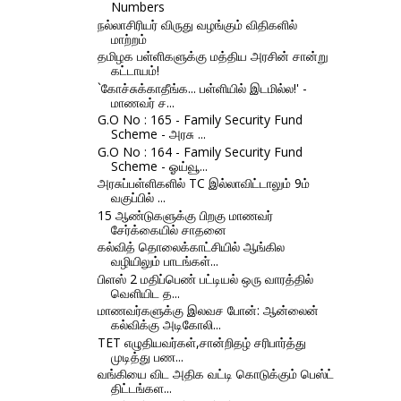
Numbers
நல்லாசிரியர் விருது வழங்கும் விதிகளில்
மாற்றம்
தமிழக பள்ளிகளுக்கு மத்திய அரசின் சான்று
கட்டாயம்!
`கோச்சுக்காதீங்க... பள்ளியில் இடமில்ல!' -
மாணவர் ச...
G.O No : 165 - Family Security Fund
Scheme - அரசு ...
G.O No : 164 - Family Security Fund
Scheme - ஓய்வூ...
அரசுப்பள்ளிகளில் TC இல்லாவிட்டாலும் 9ம்
வகுப்பில் ...
15 ஆண்டுகளுக்கு பிறகு மாணவர்
சேர்க்கையில் சாதனை
கல்வித் தொலைக்காட்சியில் ஆங்கில
வழியிலும் பாடங்கள்...
பிளஸ் 2 மதிப்பெண் பட்டியல் ஒரு வாரத்தில்
வெளியிட த...
மாணவர்களுக்கு இலவச போன்: ஆன்லைன்
கல்விக்கு அடிகோலி...
TET எழுதியவர்கள்,சான்றிதழ் சரிபார்த்து
முடித்து பண...
வங்கியை விட அதிக வட்டி கொடுக்கும் பெஸ்ட்
திட்டங்கள...