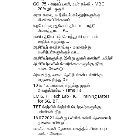
GO .75 - அரசுப் பணி, உயர் கல்வி - MBC
20% இட ஒதுக்...
அரசு கலை, அறிவியல் கல்லூரிகளுக்கு
விண்ணப்பிக்கலாம்...
கற்போம் எழுதுவோம் திட்டம் - மாதிரி
வினாத்தாள் - P...
பணி பதிவேட்டில் சொத்து விபரம் - பஸ்
ஊழியர்களுக்கு ...
ஆசிரியர் கலந்தாய்வு - அனைத்து
ஆசிரியர்களுக்கும் வா...
ஆசிரியர்களுக்கு இன்று முதல் கணினி பயிற்சி
ஆசிரியர்களின் கோரிக்கைகளுக்கு தீர்வு
காண வேண்டும் ...
அனைத்து வகை ஆசிரியர்கள் பள்ளிக்கு
வருகைபுரிந்து மே...
10 & 12 மாணவர்களுக்கு முதல்
அலகுத்தேர்வு - Time Ta...
EMIS, Hi Tech Lab - ICT Training Dates
for SG, BT,...
TET தேர்வில் தேர்ச்சி பெற்றவர்களுக்கு
பள்ளிகள் திற...
16.07.2021 அன்று பள்ளிக் கல்வி ஆணையர்
தலைமையில் நட...
பள்ளிக் கல்வி ஆணையரகத்தில் சீரமைப்புப்
பணி - அறைக...