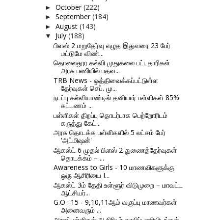
October
(222)
►
September
(184)
►
August
(143)
►
July
(188)
▼
பிளஸ் 2 மறுதேர்வு எழுத இதுவரை 23 பேர்
மட்டுமே விண்...
தொலைதூர கல்வி முதுகலை பட்டதாரிகள்
அரசு பணியில் பதவ...
TRB News - ஒத்திவைக்கப்பட்டுள்ள
தேர்வுகள் செப். மு...
நடப்பு கல்வியாண்டில் தனியார் பள்ளிகள் 85%
கட்டணம் ...
பள்ளிகள் திறப்பு தொடர்பாக பெற்றோரிடம்
கருத்து கேட்...
அரசு தொடக்க பள்ளிகளில் 5 லட்சம் பேர்
'அட்மிஷன்'
ஆகஸ்ட் 6 முதல் பிளஸ் 2 துணைத்தேர்வுகள்
தொடக்கம் – ...
Awareness to Girls - 10 மாணவிகளுக்கு
ஒரு ஆசிரியை I...
ஆகஸ்ட் 3ம் தேதி உள்ளூர் விடுமுறை – மாவட்ட
ஆட்சியர்...
G.O : 15 - 9,10,11ஆம் வகுப்பு மாணவர்கள்
அனைவரும் ...
அரசுப்பள்ளிகள் ஆசிரியர் காலிப்பணியிடங்கள்