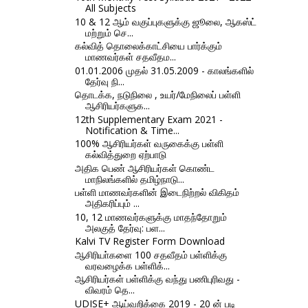
All Subjects
10 & 12 ஆம் வகுப்புகளுக்கு ஜூலை, ஆகஸ்ட்
மற்றும் செ...
கல்வித் தொலைக்காட்சியை பார்க்கும்
மாணவர்கள் சதவீதம...
01.01.2006 முதல் 31.05.2009 - காலங்களில்
தேர்வு நி...
தொடக்க, நடுநிலை , உயர்/மேநிலைப் பள்ளி
ஆசிரியர்களுக...
12th Supplementary Exam 2021 -
Notification & Time...
100% ஆசிரியர்கள் வருகைக்கு பள்ளி
கல்வித்துறை ஏற்பாடு
அதிக பெண் ஆசிரியர்கள் கொண்ட
மாநிலங்களில் தமிழ்நாடு...
பள்ளி மாணவர்களின் இடைநிற்றல் விகிதம்
அதிகரிப்பும் ...
10, 12 மாணவர்களுக்கு மாதந்தோறும்
அலகுத் தேர்வு: பள...
Kalvi TV Register Form Download
ஆசிரியா்களை 100 சதவீதம் பள்ளிக்கு
வரவழைக்க பள்ளிக்...
ஆசிரியர்கள் பள்ளிக்கு வந்து பணிபுரிவது -
விவரம் தெ...
UDISE+ ஆய்வறிக்கை 2019 - 20 ன் படி