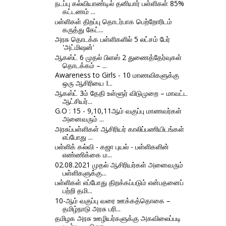
நடப்பு கல்வியாண்டில் தனியார் பள்ளிகள் 85%
கட்டணம் ...
பள்ளிகள் திறப்பு தொடர்பாக பெற்றோரிடம்
கருத்து கேட்...
அரசு தொடக்க பள்ளிகளில் 5 லட்சம் பேர்
'அட்மிஷன்'
ஆகஸ்ட் 6 முதல் பிளஸ் 2 துணைத்தேர்வுகள்
தொடக்கம் – ...
Awareness to Girls - 10 மாணவிகளுக்கு
ஒரு ஆசிரியை I...
ஆகஸ்ட் 3ம் தேதி உள்ளூர் விடுமுறை – மாவட்ட
ஆட்சியர்...
G.O : 15 - 9,10,11ஆம் வகுப்பு மாணவர்கள்
அனைவரும் ...
அரசுப்பள்ளிகள் ஆசிரியர் காலிப்பணியிடங்கள்
எப்போது ...
பள்ளிக் கல்வி - கஜா புயல் - பள்ளிகளின்
எண்ணிக்கை ம...
02.08.2021 முதல் ஆசிரியர்கள் அனைவரும்
பள்ளிகளுக்கு...
பள்ளிகள் எப்போது திறக்கப்படும் என்பதனைப்
பற்றி தமி...
10-ஆம் வகுப்பு வரை ஊக்கத்தொகை –
தமிழ்நாடு அரசு பரி...
தமிழக அரசு ஊழியர்களுக்கு அகவிலைப்படி