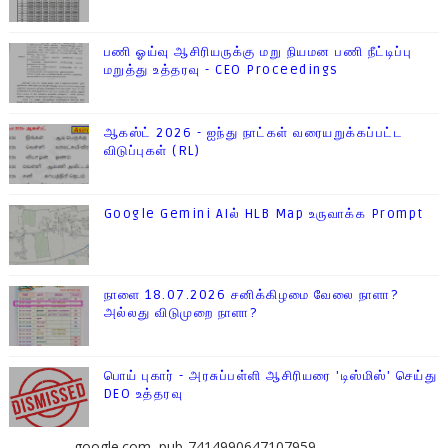
பணி ஓய்வு ஆசிரியருக்கு மறு நியமன பணி நீட்டிப்பு
மறுத்து உத்தரவு - CEO Proceedings
ஆகஸ்ட் 2026 - ஐந்து நாட்கள் வரையறுக்கப்பட்ட
விடுப்புகள் (RL)
Google Gemini AIல் HLB Map உருவாக்க Prompt
நாளை 18.07.2026 சனிக்கிழமை வேலை நாளா?
அல்லது விடுமுறை நாளா?
பொய் புகார் - அரசுப்பள்ளி ஆசிரியரை 'டிஸ்மிஸ்' செய்து
DEO உத்தரவு
google.com, pub-7414990647107959,