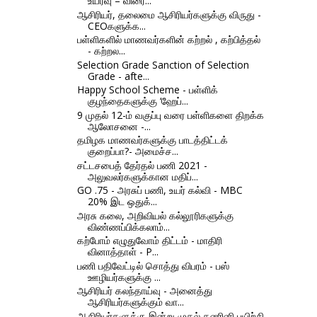
உயர்வு – விரை...
ஆசிரியர், தலைமை ஆசிரியர்களுக்கு விருது -
CEOகளுக்க...
பள்ளிகளில் மாணவர்களின் கற்றல் , கற்பித்தல்
- கற்றல...
Selection Grade Sanction of Selection
Grade - afte...
Happy School Scheme - பள்ளிக்
குழந்தைகளுக்கு ‘ஹேப்...
9 முதல் 12-ம் வகுப்பு வரை பள்ளிகளை திறக்க
ஆலோசனை -...
தமிழக மாணவர்களுக்கு பாடத்திட்டக்
குறைப்பா?- அமைச்ச...
சட்டசபைத் தேர்தல் பணி 2021 -
அலுவலர்களுக்கான மதிப்...
GO .75 - அரசுப் பணி, உயர் கல்வி - MBC
20% இட ஒதுக்...
அரசு கலை, அறிவியல் கல்லூரிகளுக்கு
விண்ணப்பிக்கலாம்...
கற்போம் எழுதுவோம் திட்டம் - மாதிரி
வினாத்தாள் - P...
பணி பதிவேட்டில் சொத்து விபரம் - பஸ்
ஊழியர்களுக்கு ...
ஆசிரியர் கலந்தாய்வு - அனைத்து
ஆசிரியர்களுக்கும் வா...
ஆசிரியர்களுக்கு இன்று முதல் கணினி பயிற்சி