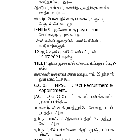
கலந்தாய்வு - இந்...
ஆசிரியர்கள் உயர் கல்வித் தகுதிக்கு ஊக்க
ஊதிய உயர்வ...
ஸ்மார்ட் போன் இல்லாத மாணவர்களுக்கு
அஞ்சல் அட்டை மூ...
IFHRMS - ஜூலை மாத payroll run
செய்வதற்கு முன்னர் ந...
பள்ளி கல்வி துறையில் புகாரில் சிக்கிய
அதிகாரிகளுக்...
12 ஆம் வகுப்பு மதிப்பெண் பட்டியல்
19.07.2021 அன்று...
‘NEET’ புதிய முறையில் விடையளிப்பது எப்படி?-
லிம்ரா...
கணவன் மனைவி அரசு ஊழியராய் இருந்தால்
ஒரே மாவட்டத்தி...
G.O 03 - TNPSC - Direct Recruitment &
Appointment...
JACTTO GEO போராட்ட காலம் பணிக்காலம்
முறைப்படுத்தி,...
மாணவர்களின் கிராமத்துக்கே சென்று பாடம்
நடத்திய அரச...
தமிழக பள்ளிகள் ஆகஸ்டில் திறப்பு? கருத்து
கேட்க அரச...
தமிழகத்தில் பள்ளிகளை திறப்பது தொடர்பாக
பள்ளிக்கல்வ...