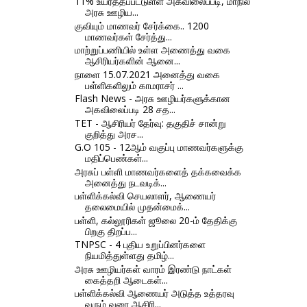
11% உயர்த்தப்பட்டுள்ள அகவிலைப்படி, மாநில
அரசு ஊழிய...
குவியும் மாணவர் சேர்க்கை.. 1200
மாணவர்கள் சேர்த்து...
மாற்றுப்பணியில் உள்ள அணைத்து வகை
ஆசிரியர்களின் ஆனை...
நாளை 15.07.2021 அனைத்து வகை
பள்ளிகளிலும் காமராசர் ...
Flash News - அரசு ஊழியர்களுக்கான
அகவிலைப்படி 28 சத...
TET - ஆசிரியர் தேர்வு: தகுதிச் சான்று
குறித்து அரச...
G.O 105 - 12ஆம் வகுப்பு மாணவர்களுக்கு
மதிப்பெண்கள்...
அரசுப் பள்ளி மாணவர்களைத் தக்கவைக்க
அனைத்து நடவடிக்...
பள்ளிக்கல்வி செயலாளர், ஆணையர்
தலைமையில் முதன்மைக்...
பள்ளி, கல்லூரிகள் ஜூலை 20-ம் தேதிக்கு
பிறகு திறப்ப...
TNPSC - 4 புதிய உறுப்பினர்களை
நியமித்துள்ளது தமிழ்...
அரசு ஊழியர்கள் வாரம் இரண்டு நாட்கள்
கைத்தறி ஆடைகள்...
பள்ளிக்கல்வி ஆணையர் அடுத்த உத்தரவு
வரும் வரை ஆசிரி...