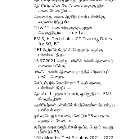
ஆசிரியர்களின் கோரிக்கைகளுக்கு தீர்வு
காண வேண்டும் ...
அனைத்து வகை ஆசிரியர்கள் பள்ளிக்கு
வருகைபுரிந்து மே...
10 & 12 மாணவர்களுக்கு முதல்
அலகுத்தேர்வு - Time Ta...
EMIS, Hi Tech Lab - ICT Training Dates
for SG, BT,...
TET தேர்வில் தேர்ச்சி பெற்றவர்களுக்கு
பள்ளிகள் திற...
16.07.2021 அன்று பள்ளிக் கல்வி ஆணையர்
தலைமையில் நட...
பள்ளிக் கல்வி ஆணையரகத்தில் சீரமைப்புப்
பணி - அறைக...
செப்டம்பரில் கொரோனா 3 ஆம் அலை,
பள்ளிகள் திறப்பு – ...
ஆகஸ்ட் 1 முதல் சம்பளம், ஓய்வூதியம், EMI
செலுத்துதல...
ஆசிரியர்கள் பள்ளியில் மேற்கொள்ள வேண்டிய
பணிகள் என...
ஓய்வு பெறும் வயதை மீண்டும் 58 வயதாக
குறைக்க வேண்டா...
தமிழக அரசு ஊழியர்கள் ஓய்வு பெறும் வயது
மீண்டும் 58...
10th Monthly Test Syllabus 2021 - 2022 -