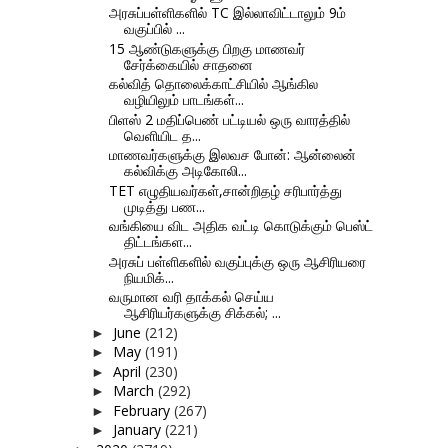
அரசுப்பள்ளிகளில் TC இல்லாவிட்டாலும் 9ம்
வகுப்பில் ...
15 ஆண்டுகளுக்கு பிறகு மாணவர்
சேர்க்கையில் சாதனை
கல்வித் தொலைக்காட்சியில் ஆங்கில
வழியிலும் பாடங்கள்...
பிளஸ் 2 மதிப்பெண் பட்டியல் ஒரு வாரத்தில்
வெளியிட த...
மாணவர்களுக்கு இலவச போன்: ஆன்லைன்
கல்விக்கு அடிகோலி...
TET எழுதியவர்கள்,சான்றிதழ் சரிபார்த்து
முடித்து பண...
வங்கியை விட அதிக வட்டி கொடுக்கும் பெஸ்ட்
திட்டங்கள...
அரசுப் பள்ளிகளில் வகுப்புக்கு ஒரு ஆசிரியரை
நியமிக்...
வருமான வரி தாக்கல் செய்ய
ஆசிரியர்களுக்கு சிக்கல்; ...
June
(212)
►
May
(191)
►
April
(230)
►
March
(292)
►
February
(267)
►
January
(221)
►