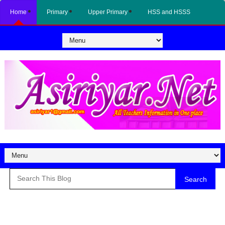
Home
Primary
Upper Primary
HSS and HSSS
Search