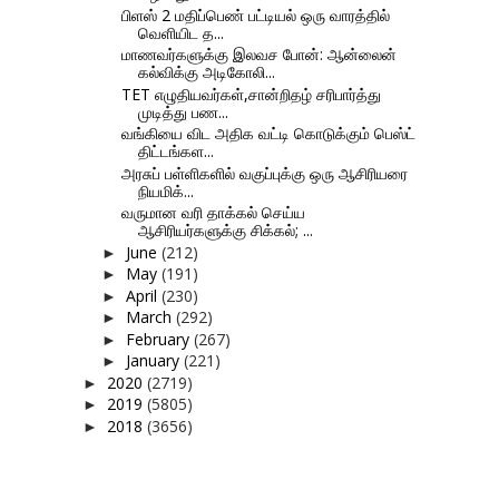
பிளஸ் 2 மதிப்பெண் பட்டியல் ஒரு வாரத்தில்
வெளியிட த...
மாணவர்களுக்கு இலவச போன்: ஆன்லைன்
கல்விக்கு அடிகோலி...
TET எழுதியவர்கள்,சான்றிதழ் சரிபார்த்து
முடித்து பண...
வங்கியை விட அதிக வட்டி கொடுக்கும் பெஸ்ட்
திட்டங்கள...
அரசுப் பள்ளிகளில் வகுப்புக்கு ஒரு ஆசிரியரை
நியமிக்...
வருமான வரி தாக்கல் செய்ய
ஆசிரியர்களுக்கு சிக்கல்; ...
June
(212)
►
May
(191)
►
April
(230)
►
March
(292)
►
February
(267)
►
January
(221)
►
2020
(2719)
►
2019
(5805)
►
2018
(3656)
►