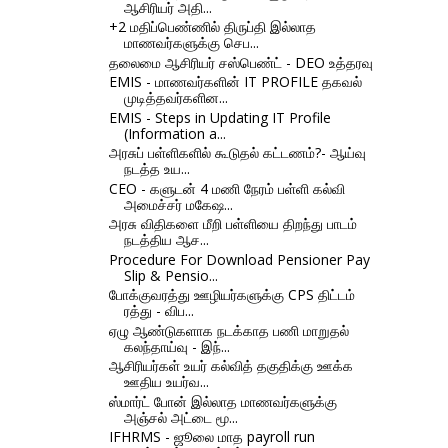
ஆசிரியர் அதி...
+2 மதிப்பெண்ணில் திருப்தி இல்லாத
மாணவர்களுக்கு செப...
தலைமை ஆசிரியர் சஸ்பெண்ட் - DEO உத்தரவு
EMIS - மாணவர்களின் IT PROFILE தகவல்
முடித்தவர்களின...
EMIS - Steps in Updating IT Profile
(Information a...
அரசுப் பள்ளிகளில் கூடுதல் கட்டணம்?- ஆய்வு
நடத்த உய...
CEO - களுடன் 4 மணி நேரம் பள்ளி கல்வி
அமைச்சர் மகேஷ...
அரசு விதிகளை மீறி பள்ளியை திறந்து பாடம்
நடத்திய ஆச...
Procedure For Download Pensioner Pay
Slip & Pensio...
போக்குவரத்து ஊழியர்களுக்கு CPS திட்டம்
ரத்து - விப...
ஏழு ஆண்டுகளாக நடக்காத பணி மாறுதல்
கலந்தாய்வு - இந்...
ஆசிரியர்கள் உயர் கல்வித் தகுதிக்கு ஊக்க
ஊதிய உயர்வ...
ஸ்மார்ட் போன் இல்லாத மாணவர்களுக்கு
அஞ்சல் அட்டை மூ...
IFHRMS - ஜூலை மாத payroll run