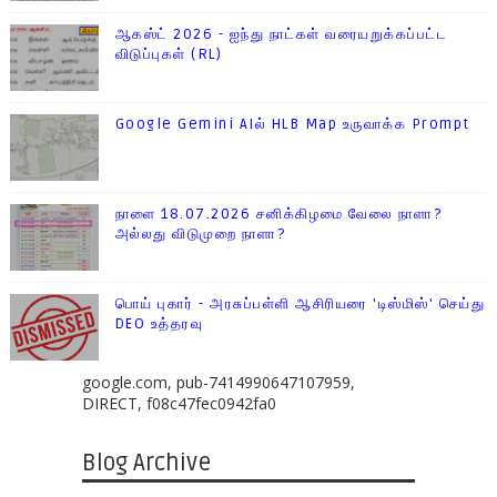
ஆகஸ்ட் 2026 - ஐந்து நாட்கள் வரையறுக்கப்பட்ட
விடுப்புகள் (RL)
Google Gemini AIல் HLB Map உருவாக்க Prompt
நாளை 18.07.2026 சனிக்கிழமை வேலை நாளா?
அல்லது விடுமுறை நாளா?
பொய் புகார் - அரசுப்பள்ளி ஆசிரியரை 'டிஸ்மிஸ்' செய்து
DEO உத்தரவு
google.com, pub-7414990647107959,
DIRECT, f08c47fec0942fa0
Blog Archive