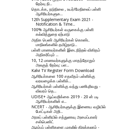
தேர்வு நி...
தொடக்க, நடுநிலை , உயர்/மேநிலைப் பள்ளி
ஆசிரியர்களுக...
12th Supplementary Exam 2021 -
Notification & Time...
100% ஆசிரியர்கள் வருகைக்கு பள்ளி
கல்வித்துறை ஏற்பாடு
அதிக பெண் ஆசிரியர்கள் கொண்ட
மாநிலங்களில் தமிழ்நாடு...
பள்ளி மாணவர்களின் இடைநிற்றல் விகிதம்
அதிகரிப்பும் ...
10, 12 மாணவர்களுக்கு மாதந்தோறும்
அலகுத் தேர்வு: பள...
Kalvi TV Register Form Download
ஆசிரியா்களை 100 சதவீதம் பள்ளிக்கு
வரவழைக்க பள்ளிக்...
ஆசிரியர்கள் பள்ளிக்கு வந்து பணிபுரிவது -
விவரம் தெ...
UDISE+ ஆய்வறிக்கை 2019 - 20 ன் படி
ஆசிரியர்களின் எ...
NCERT - ஆசிரியர்களுக்கு இணைய வழியில்
போட்டிகள் அறி...
அரசுப் பள்ளியில் சத்துணவு அமைப்பாளர்
சஸ்பெண்ட்
ஆரம்பப் பள்ளிகளை முதலில் திறக்கலாம் -