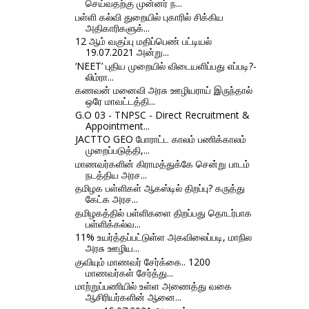
செய்வதற்கு முன்னர் ந...
பள்ளி கல்வி துறையில் புகாரில் சிக்கிய
அதிகாரிகளுக்...
12 ஆம் வகுப்பு மதிப்பெண் பட்டியல்
19.07.2021 அன்று...
‘NEET’ புதிய முறையில் விடையளிப்பது எப்படி?-
லிம்ரா...
கணவன் மனைவி அரசு ஊழியராய் இருந்தால்
ஒரே மாவட்டத்தி...
G.O 03 - TNPSC - Direct Recruitment &
Appointment...
JACTTO GEO போராட்ட காலம் பணிக்காலம்
முறைப்படுத்தி,...
மாணவர்களின் கிராமத்துக்கே சென்று பாடம்
நடத்திய அரச...
தமிழக பள்ளிகள் ஆகஸ்டில் திறப்பு? கருத்து
கேட்க அரச...
தமிழகத்தில் பள்ளிகளை திறப்பது தொடர்பாக
பள்ளிக்கல்வ...
11% உயர்த்தப்பட்டுள்ள அகவிலைப்படி, மாநில
அரசு ஊழிய...
குவியும் மாணவர் சேர்க்கை.. 1200
மாணவர்கள் சேர்த்து...
மாற்றுப்பணியில் உள்ள அணைத்து வகை
ஆசிரியர்களின் ஆனை...