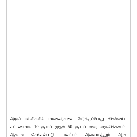
அரசுப் பள்ளிகளில் மாணவர்களை சேர்க்கும்போது விண்ணப்ப
கட்டணமாக 10 ரூபாய் முதல் 50 ரூபாய் வரை வசூலிக்கலாம்.
ஆனால் செங்கல்பட்டு மாவட்டம் அனகாபுத்தூர் அரசு