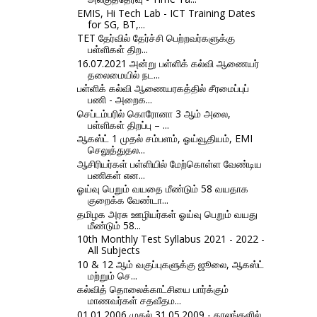
EMIS, Hi Tech Lab - ICT Training Dates
for SG, BT,...
TET தேர்வில் தேர்ச்சி பெற்றவர்களுக்கு
பள்ளிகள் திற...
16.07.2021 அன்று பள்ளிக் கல்வி ஆணையர்
தலைமையில் நட...
பள்ளிக் கல்வி ஆணையரகத்தில் சீரமைப்புப்
பணி - அறைக...
செப்டம்பரில் கொரோனா 3 ஆம் அலை,
பள்ளிகள் திறப்பு – ...
ஆகஸ்ட் 1 முதல் சம்பளம், ஓய்வூதியம், EMI
செலுத்துதல...
ஆசிரியர்கள் பள்ளியில் மேற்கொள்ள வேண்டிய
பணிகள் என...
ஓய்வு பெறும் வயதை மீண்டும் 58 வயதாக
குறைக்க வேண்டா...
தமிழக அரசு ஊழியர்கள் ஓய்வு பெறும் வயது
மீண்டும் 58...
10th Monthly Test Syllabus 2021 - 2022 -
All Subjects
10 & 12 ஆம் வகுப்புகளுக்கு ஜூலை, ஆகஸ்ட்
மற்றும் செ...
கல்வித் தொலைக்காட்சியை பார்க்கும்
மாணவர்கள் சதவீதம...
01.01.2006 முதல் 31.05.2009 - காலங்களில்