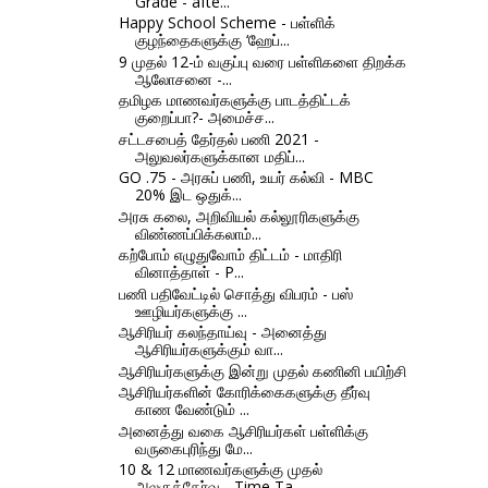
Grade - afte...
Happy School Scheme - பள்ளிக்
குழந்தைகளுக்கு ‘ஹேப்...
9 முதல் 12-ம் வகுப்பு வரை பள்ளிகளை திறக்க
ஆலோசனை -...
தமிழக மாணவர்களுக்கு பாடத்திட்டக்
குறைப்பா?- அமைச்ச...
சட்டசபைத் தேர்தல் பணி 2021 -
அலுவலர்களுக்கான மதிப்...
GO .75 - அரசுப் பணி, உயர் கல்வி - MBC
20% இட ஒதுக்...
அரசு கலை, அறிவியல் கல்லூரிகளுக்கு
விண்ணப்பிக்கலாம்...
கற்போம் எழுதுவோம் திட்டம் - மாதிரி
வினாத்தாள் - P...
பணி பதிவேட்டில் சொத்து விபரம் - பஸ்
ஊழியர்களுக்கு ...
ஆசிரியர் கலந்தாய்வு - அனைத்து
ஆசிரியர்களுக்கும் வா...
ஆசிரியர்களுக்கு இன்று முதல் கணினி பயிற்சி
ஆசிரியர்களின் கோரிக்கைகளுக்கு தீர்வு
காண வேண்டும் ...
அனைத்து வகை ஆசிரியர்கள் பள்ளிக்கு
வருகைபுரிந்து மே...
10 & 12 மாணவர்களுக்கு முதல்
அலகுத்தேர்வு - Time Ta...