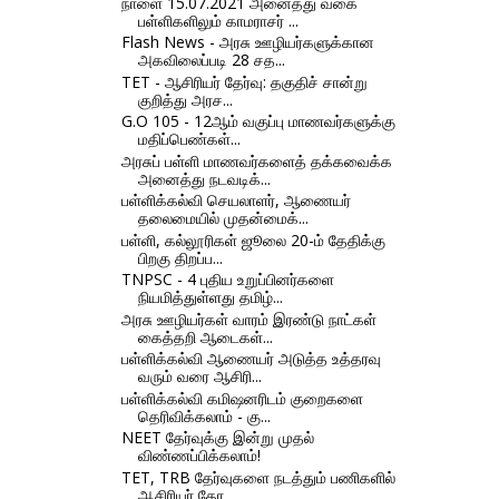
நாளை 15.07.2021 அனைத்து வகை
பள்ளிகளிலும் காமராசர் ...
Flash News - அரசு ஊழியர்களுக்கான
அகவிலைப்படி 28 சத...
TET - ஆசிரியர் தேர்வு: தகுதிச் சான்று
குறித்து அரச...
G.O 105 - 12ஆம் வகுப்பு மாணவர்களுக்கு
மதிப்பெண்கள்...
அரசுப் பள்ளி மாணவர்களைத் தக்கவைக்க
அனைத்து நடவடிக்...
பள்ளிக்கல்வி செயலாளர், ஆணையர்
தலைமையில் முதன்மைக்...
பள்ளி, கல்லூரிகள் ஜூலை 20-ம் தேதிக்கு
பிறகு திறப்ப...
TNPSC - 4 புதிய உறுப்பினர்களை
நியமித்துள்ளது தமிழ்...
அரசு ஊழியர்கள் வாரம் இரண்டு நாட்கள்
கைத்தறி ஆடைகள்...
பள்ளிக்கல்வி ஆணையர் அடுத்த உத்தரவு
வரும் வரை ஆசிரி...
பள்ளிக்கல்வி கமிஷனரிடம் குறைகளை
தெரிவிக்கலாம் - கு...
NEET தேர்வுக்கு இன்று முதல்
விண்ணப்பிக்கலாம்!
TET, TRB தேர்வுகளை நடத்தும் பணிகளில்
ஆசிரியர் தேர...