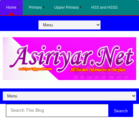
Home
Primary
Upper Primary
HSS and HSSS
Search