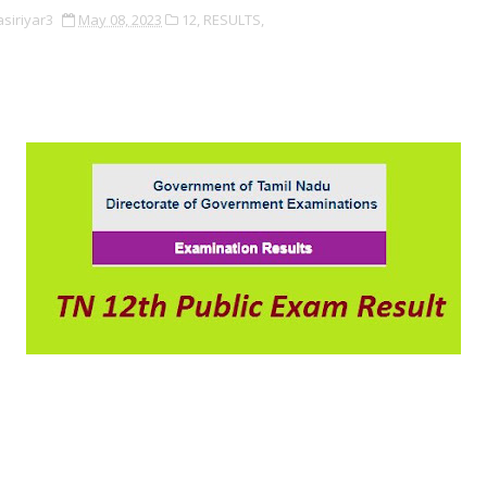
asiriyar3
May 08, 2023
12,
RESULTS,