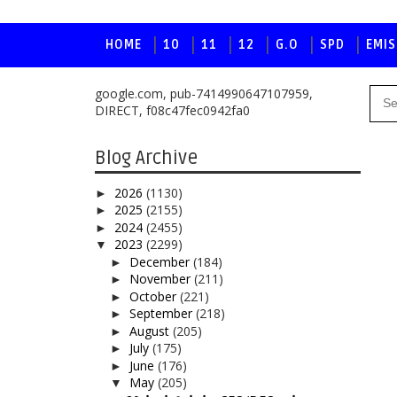
HOME
10
11
12
G.O
SPD
EMIS
google.com, pub-7414990647107959,
DIRECT, f08c47fec0942fa0
Blog Archive
2026
(1130)
►
2025
(2155)
►
2024
(2455)
►
2023
(2299)
▼
December
(184)
►
November
(211)
►
October
(221)
►
September
(218)
►
August
(205)
►
July
(175)
►
June
(176)
►
May
(205)
▼