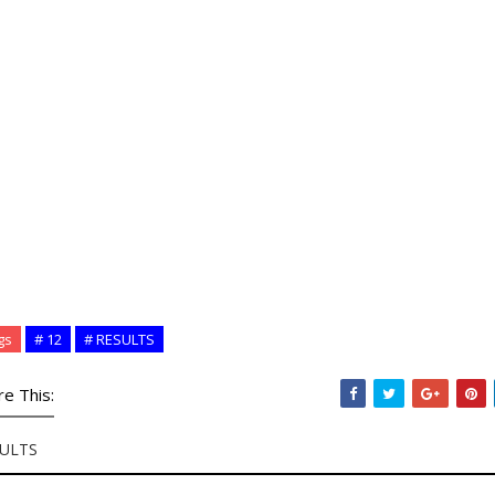
gs
# 12
# RESULTS
re This:
ULTS