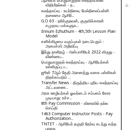
ஆசிரியர் பொதுமாறுதல் கலந்தாய்வில்
விதிமீறல்கள் - ந...
கலந்தாய்வு - உயர்நிலை, மேல்நிலைப்பள்ளி
தலைமை ஆசிரி...
G.O 63 - நரிக்குறவன், குருவிக்காரன்
சமுதாய மக்களுக...
Ennum Ezhuthum - 4th,5th Lesson Plan
Model
சனிக்கிழமை வகுப்புகள் நடைபெறும் -
அமைச்சர் அறிவிப்பு
இந்து நாளிதழ் - அன்பாசிரியர் 2022 விருது -
விண்ணப...
பொதுமாறுதல் கலந்தாய்வு - ஆசிரியர்கள்
உள்ளிருப்பு ப...
ஜூன் 7ஆம் தேதி அனைத்து வகை பள்ளிகள்
திறக்கப்படும் ...
Transfer News - திருத்திய புதிய கலந்தாய்வு
அட்டவணை...
அரசு ஊழியர்கள் ஓவர்டைம் சம்பளம் கோர
முடியாது: உச்ச...
8th Pay Commission - விரைவில் நல்ல
செய்தி
1463 Computer Instructor Posts - Pay
Authorization...
TNTET - ஆசிரியர் தகுதி தேர்வு கடந்து வந்த
பாதை