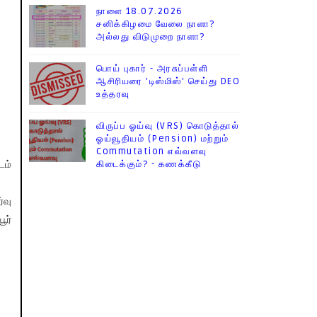
நாளை 18.07.2026
சனிக்கிழமை வேலை நாளா?
அல்லது விடுமுறை நாளா?
பொய் புகார் - அரசுப்பள்ளி
ஆசிரியரை 'டிஸ்மிஸ்' செய்து DEO
உத்தரவு
விருப்ப ஓய்வு (VRS) கொடுத்தால்
ஓய்வூதியம் (Pension) மற்றும்
Commutation எவ்வளவு
கிடைக்கும்? - கணக்கீடு
டம்
்வு
ூர்