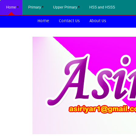
Home
Primary
Upper Primary
HSS and HSSS
Home
Contact Us
About Us