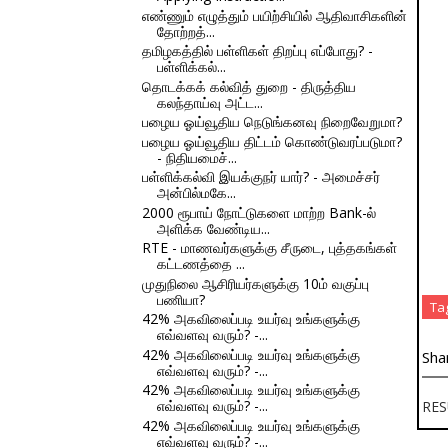
எண்ணும் எழுத்தும் பயிற்சியில் ஆதிவாசிகளின்
தோற்றத்...
தமிழகத்தில் பள்ளிகள் திறப்பு எப்போது? -
பள்ளிக்கல்...
தொடக்கக் கல்வித் துறை - திருத்திய
கலந்தாய்வு அட்ட...
பழைய ஓய்வூதிய நெடுங்கனவு நிறைவேறுமா?
பழைய ஓய்வூதிய திட்டம் கொண்டுவரப்படுமா?
- நிதியமைச்...
பள்ளிக்கல்வி இயக்குநர் யார்? - அமைச்சர்
அன்பில்மகே...
2000 ரூபாய் நோட்டுகளை மாற்ற Bank-ல்
அளிக்க வேண்டிய...
RTE - மாணவர்களுக்கு சீருடை, புத்தகங்கள்
கட்டணத்தை ...
முதுநிலை ஆசிரியர்களுக்கு 10ம் வகுப்பு
பணியா?
Ta
42% அகவிலைப்படி உயர்வு உங்களுக்கு
எவ்வளவு வரும்? -...
42% அகவிலைப்படி உயர்வு உங்களுக்கு
Sha
எவ்வளவு வரும்? -...
42% அகவிலைப்படி உயர்வு உங்களுக்கு
எவ்வளவு வரும்? -...
RES
42% அகவிலைப்படி உயர்வு உங்களுக்கு
எவ்வளவு வரும்? -...