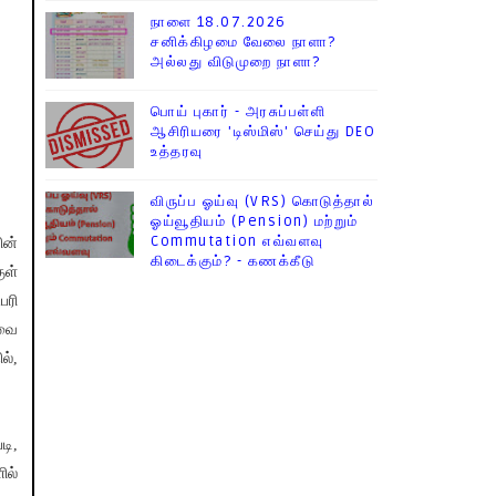
நாளை 18.07.2026
சனிக்கிழமை வேலை நாளா?
அல்லது விடுமுறை நாளா?
பொய் புகார் - அரசுப்பள்ளி
ஆசிரியரை 'டிஸ்மிஸ்' செய்து DEO
உத்தரவு
விருப்ப ஓய்வு (VRS) கொடுத்தால்
ஓய்வூதியம் (Pension) மற்றும்
Commutation எவ்வளவு
ின்
கிடைக்கும்? - கணக்கீடு
ுள்
பரி
்வை
ல்,
டி,
ில்