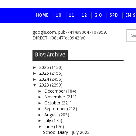
HOME
10
11
12
G.O
SPD
EMIS
google.com, pub-7414990647107959,
DIRECT, f08c47fec0942fa0
Blog Archive
2026
(1130)
►
2025
(2155)
►
2024
(2455)
►
2023
(2299)
▼
December
(184)
►
November
(211)
►
October
(221)
►
September
(218)
►
August
(205)
►
July
(175)
►
June
(176)
▼
School Diary - July 2023