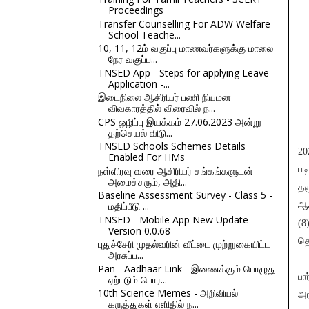
Proceedings
Transfer Counselling For ADW Welfare
School Teache...
10, 11, 12ம் வகுப்பு மாணவர்களுக்கு மாலை
நேர வகுப்ப...
TNSED App - Steps for applying Leave
Application -...
இடைநிலை ஆசிரியர் பணி நியமன
விவகாரத்தில் விரைவில் ந...
CPS ஒழிப்பு இயக்கம் 27.06.2023 அன்று
தற்செயல் விடு...
TNSED Schools Schemes Details
20
Enabled For HMs
நள்ளிரவு வரை ஆசிரியர் சங்கங்களுடன்
பட
அமைச்சரும், அதி...
தக
Baseline Assessment Survey - Class 5 -
மதிப்பீடு ...
ஆச
TNSED - Mobile App New Update -
(8
Version 0.0.68
தெ
புதுச்சேரி முதல்வரின் வீட்டை முற்றுகையிட்ட
அரசுப்ப...
Pan - Aadhaar Link - இணைக்கும் பொழுது
பா
ஏற்படும் பொர...
10th Science Memes - அறிவியல்
அர
கருத்துகள் எளிதில் ந...