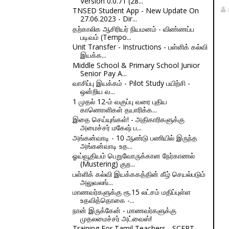
Version 0.0.71 (28...
TNSED Student App - New Update On
27.06.2023 - Dir...
தற்காலிக ஆசிரியர் நியமனம் - விண்ணப்ப
படிவம் (Tempo...
Unit Transfer - Instructions - பள்ளிக் கல்வி
இயக்க...
Middle School & Primary School Junior
Senior Pay A...
வாசிப்பு இயக்கம் - Pilot Study பயிற்சி -
ஒன்றிய வ...
1 முதல் 12-ம் வகுப்பு வரை புதிய
காணொளிகள் தயாரிக்க...
இதை செய்யுங்கள்! - அதிகாரிகளுக்கு
அமைச்சர் மகேஷ் ப...
அங்கன்வாடி - 10 ஆண்டு பணியில் இருந்த
அங்கன்வாடி உத...
ஓய்வூதியம் பெறுவோருக்கான நேர்காணல்
(Mustering) குற...
பள்ளிக் கல்வி இயக்ககத்தின் கீழ் செயல்படும்
அலுவலங்...
மாணவர்களுக்கு ரூ.15 லட்சம் மதிப்புள்ள
உதவித்தொகை -...
நான் இருக்கேன் - மாணவர்களுக்கு
முதலமைச்சர் அட்வைஸ்!
Training For Tamil Teachers - SCERT