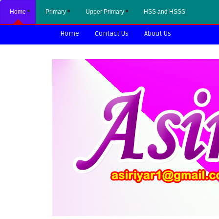
Home
Primary
Upper Primary
HSS and HSSS
Home
Contact Us
About Us