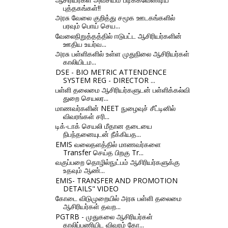
புத்தகங்கள்!!
அரசு வேலை குறித்து சமூக ஊடகங்களில்
பரவும் பொய் செய...
வேலைநிறுத்தத்தில் ஈடுபட்ட ஆசிரியர்களின்
ஊதிய உயர்வ...
அரசு பள்ளிகளில் உள்ள முதுநிலை ஆசிரியர்கள்
காலியிடம...
DSE - BIO METRIC ATTENDENCE
SYSTEM REG - DIRECTOR ...
பள்ளி தலைமை ஆசிரியர்களுடன் பள்ளிக்கல்வி
துறை செயலர...
மாணவர்களின் NEET நுழைவுச் சீட்டினில்
விவரங்கள் சரி...
டிக்-டாக் செயலி மீதான தடையை
நிபந்தனையுடன் நீக்கியத...
EMIS வலைதளத்தில் மாணவர்களை
Transfer செய்த பிறகு Tr...
வகுப்பறை தொழில்நுட்பம் ஆசிரியர்களுக்கு
உதவும் ஆண்...
EMIS- TRANSFER AND PROMOTION
DETAILS" VIDEO
கோடை விடுமுறையில் அரசு பள்ளி தலைமை
ஆசிரியர்கள் தவற...
PGTRB - முதுகலை ஆசிரியர்கள்
காலிப்பணியிட விவரம் கோ...