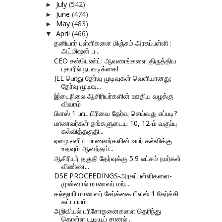
July
(542)
►
June
(474)
►
May
(483)
►
April
(466)
▼
தனியார் பள்ளிகளை மிஞ்சும் அரசுப்பள்ளி :
அட்மிஷன் ப...
CEO சஸ்பெண்ட்: ஆவணங்களை திருத்திய
புகாரில் நடவடிக்கை!
JEE பொது தேர்வு முடிவுகள் வெளியானது;
தேர்வு முடிவு...
இடைநிலை ஆசிரியர்களின் ஊதிய வழக்கு
விவரம்
பிளஸ் 1 பாட பிரிவை தேர்வு செய்வது எப்படி?
மாணவர்கள் தங்களுடைய 10, 12-ம் வகுப்பு
கல்வித்தகுதி...
ஏழை எளிய மாணவர்களின் உயர் கல்விக்கு
உதவும் ஆனந்தம்...
ஆசிரியர் தகுதி தேர்வுக்கு 5.9 லட்சம் நபர்கள்
விண்ண...
DSE PROCEEDINGS-அரசுப்பள்ளிகளை-
முன்னால் மாணவர் மற்...
கல்லுாரி மாணவர் சேர்க்கை பிளஸ் 1 தேர்ச்சி
கட்டாயம்
அறிவியல் பரிசோதனைகளை தெரிந்து
கொள்ள யூடியூப் சானல்...