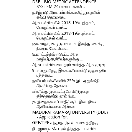
DSE - BIO METRIC ATTENDENCE
SYSTEM 24 மாவட்ட கல்வி...
தமிழ்நாடு அரசு பள்ளிக்கல்வித்துறையின்
கல்வி தொலைக...
அரசு பள்ளிகளில் 2018-19ல் புத்தகம்,
பொருட்கள் வாங்...
அரசு பள்ளிகளில் 2018-19ல் புத்தகம்,
பொருட்கள் வாங்...
ஒரு சாதாரண குடிமகளாக இருந்து எனக்கு
நிறைய கேள்விகள...
போராட்டத்தில் ஈடுபட்ட அரசு
ஊழியர்,ஆசிரியர்களுக்கு ...
அரசுப் பள்ளிகளை தரம் உயர்த்த அரசு முடிவு
9-ம் வகுப்பிற்கு இக்கல்வியாண்டு முதல் ஒரே
புத்தகம...
தனியார் பள்ளிகளில் 25% இட ஒதுக்கீடு:
அவசியத் தேவைய...
பள்ளிக்கு முன்கூட்டியே விடுமுறை
தீத்தொண்டு நாள் போ...
குழந்தைகளைப் பாதிக்கும்: இடைநிலை
ஆசிரியர்களை அங்கன...
MADURAI KAMARAJ UNIVERSITY (DDE)
- Application for...
GPF/TPF சந்தாதாரர்கள் கவனத்திற்கு
நீட் ஹால்டிக்கெட்டில் திருத்தம்: பள்ளிக்