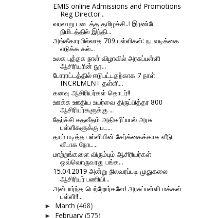
EMIS online Admissions and Promotions
Reg Director...
வரலாறு படைத்த தமிழச்சி..! இரண்டே
நிமிடத்தில் இந்தி...
அங்கீகாரமில்லாத 709 பள்ளிகள்: நடவடிக்கை
எடுக்க கல்...
உலக புத்தக நாள் விழாவில் அரசுப்பள்ளி
ஆசிரியரின் நூ...
போராட்டத்தில் ஈடுபட்டதற்காக 7 நாள்
INCREMENT தள்ளி...
கனவு ஆசிரியர்கள் தொடர்!!
ஊக்க ஊதிய உயர்வை திருப்பித்தர 800
ஆசிரியர்களுக்கு ...
தேர்ச்சி சதவீதம் அதிகரிப்பால் அரசு
பள்ளிகளுக்கு பட...
தாம் படித்த பள்ளியின் சேர்க்கைக்காக வீடு
வீடாக நோட...
மாற்றங்களை விரும்பும் ஆசிரியர்கள்
ஒவ்வொருவரது பங்க...
15.04.2019 அன்று நிலவரப்படி முதுகலை
ஆசிரியர் பணியி...
அன்பார்ந்த பெற்றோர்களே! அரசுப்பள்ளி மக்கள்
பள்ளி!!...
March
(468)
►
February
(575)
►