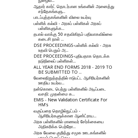
நுழைவ...
ஆதார் கார்ட் தொடர்பான உங்களின் அனைத்து
சந்தேகங்களு...
பாடப்புத்தகங்களின் விலை உயர்வு
பள்ளிக் கல்வி - அரசுப் பள்ளிகள் அரசுப்
பள்ளிகளுக்க...
தபால் வாக்கு 50 சதவிகிதம் பதிவாகவில்லை
கடைசி நாள் ...
DSE PROCEEDINGS-பள்ளிக் கல்வி - அரசு
உதவி பெறும் அ...
DEE PROCEEDINGS-புதியதாக தொடக்க
நடுநிலைப் பள்ளிகள்...
ALL YEAR END FORMS 2018 - 2019 TO
BE SUBMITTED TO ...
வேலைநிறுத்தத்தில் ஈடுபட்ட ஆசிரியர்களின்
ஊதிய உயர்வ...
நன்கொடை பெற்று பள்ளிகளில் அடிப்படை
வசதி: முதன்மை க...
EMIS - New Validation Certificate For
HM's
வகுப்பறை தொழில்நுட்பம் -
ஆசிரியர்களுக்கான ஆண்ட்ராய...
அரசு பள்ளிகளில் மாணவர் சேர்க்கையை
அதிகரிக்க பெற்றோ...
அரசு வேலை குறித்து சமூக ஊடகங்களில்
பரவும் பொய் செய...