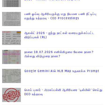
பணி ஓய்வு ஆசிரியருக்கு மறு நியமன பணி நீட்டிப்பு
மறுத்து உத்தரவு - CEO Proceedings
ஆகஸ்ட் 2026 - ஐந்து நாட்கள் வரையறுக்கப்பட்ட
விடுப்புகள் (RL)
நாளை 18.07.2026 சனிக்கிழமை வேலை நாளா?
அல்லது விடுமுறை நாளா?
Google Gemini AIல் HLB Map உருவாக்க Prompt
பொய் புகார் - அரசுப்பள்ளி ஆசிரியரை 'டிஸ்மிஸ்' செய்து
DEO உத்தரவு