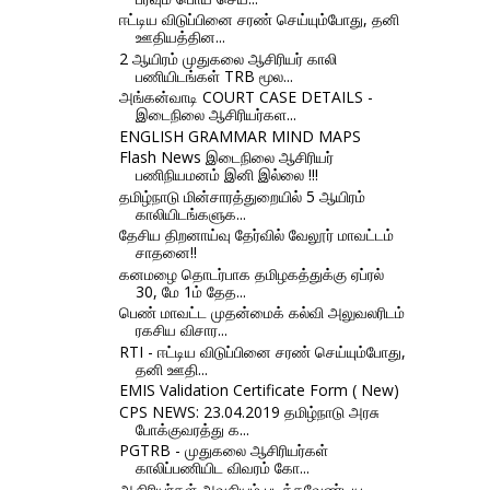
ஈட்டிய விடுப்பினை சரண் செய்யும்போது, தனி
ஊதியத்தின...
2 ஆயிரம் முதுகலை ஆசிரியர் காலி
பணியிடங்கள் TRB மூல...
அங்கன்வாடி COURT CASE DETAILS -
இடைநிலை ஆசிரியர்கள...
ENGLISH GRAMMAR MIND MAPS
Flash News இடைநிலை ஆசிரியர்
பணிநியமனம் இனி இல்லை !!!
தமிழ்நாடு மின்சாரத்துறையில் 5 ஆயிரம்
காலியிடங்களுக...
தேசிய திறனாய்வு தேர்வில் வேலூர் மாவட்டம்
சாதனை!!
கனமழை தொடர்பாக தமிழகத்துக்கு ஏப்ரல்
30, மே 1ம் தேத...
பெண் மாவட்ட முதன்மைக் கல்வி அலுவலரிடம்
ரகசிய விசார...
RTI - ஈட்டிய விடுப்பினை சரண் செய்யும்போது,
தனி ஊதி...
EMIS Validation Certificate Form ( New)
CPS NEWS: 23.04.2019 தமிழ்நாடு அரசு
போக்குவரத்து க...
PGTRB - முதுகலை ஆசிரியர்கள்
காலிப்பணியிட விவரம் கோ...
ஆசிரியர்கள் அவசியம் படிக்கவேண்டிய