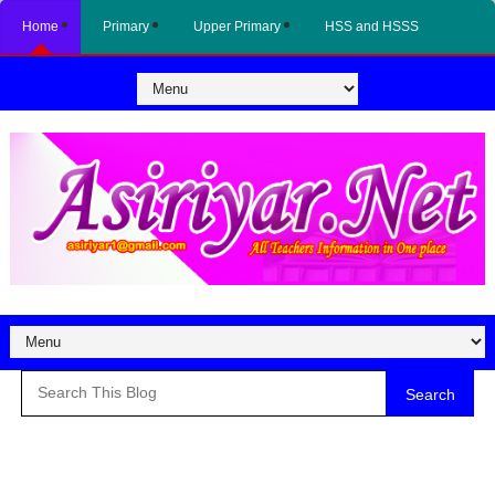
Home
Primary
Upper Primary
HSS and HSSS
Search