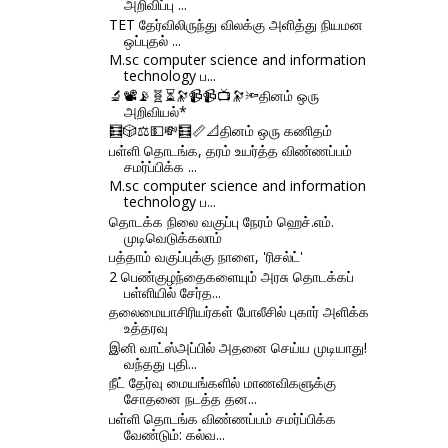
அறிவிப்பு ...
TET தேர்விலிருந்து விலக்கு அளித்து நியமன
ஒப்புதல் ...
M.sc computer science and information
technology ப...
🔬📽📡🧬⏳🔭📹📹📺🔭🔦தினம் ஒரு
அறிவியல்*
🧮🎲⚖💵💸🧮📏📐தினம் ஒரு கணிதம்
பள்ளி தொடங்க, தரம் உயர்த்த விண்ணப்பம்
சமர்ப்பிக்க ...
M.sc computer science and information
technology ப...
தொடக்க நிலை வகுப்பு நேரம் ஹெச்.எம்.
முடிவெடுக்கலாம்
பத்தாம் வகுப்புக்கு நாளை, 'ரிசல்ட்'
2 பெண்குழந்தைகளையும் அரசு தொடக்கப்
பள்ளியில் சேர்த...
தலைமையாசிரியர்கள் போலீசில் புகார் அளிக்க
உத்தரவு
இனி வாட்ஸ்அப்பில் அதனை செய்ய முடியாது!
வந்தது புதி...
நீட் தேர்வு மையங்களில் மாணவிகளுக்கு
சோதனை நடத்த தன...
பள்ளி தொடங்க விண்ணப்பம் சமர்ப்பிக்க
வேண்டும்: கல்வ...