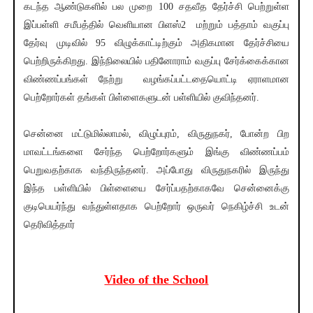
கடந்த ஆண்டுகளில் பல முறை 100 சதவீத தேர்ச்சி பெற்றுள்ள
இப்பள்ளி சமீபத்தில் வெளியான பிளஸ்2 மற்றும் பத்தாம் வகுப்பு
தேர்வு முடிவில் 95 விழுக்காட்டிற்கும் அதிகமான தேர்ச்சியை
பெற்றிருக்கிறது. இந்நிலையில் பதினோராம் வகுப்பு சேர்க்கைக்கான
விண்ணப்பங்கள் நேற்று வழங்கப்பட்டதையொட்டி ஏராளமான
பெற்றோர்கள் தங்கள் பிள்ளைகளுடன் பள்ளியில் குவிந்தனர்.
சென்னை மட்டுமில்லாமல், விழுப்புரம், விருதுநகர், போன்ற பிற
மாவட்டங்களை சேர்ந்த பெற்றோர்களும் இங்கு விண்ணப்பம்
பெறுவதற்காக வந்திருந்தனர். அப்போது விருதுநகரில் இருந்து
இந்த பள்ளியில் பிள்ளையை சேர்ப்பதற்காகவே சென்னைக்கு
குடிபெயர்ந்து வந்துள்ளதாக பெற்றோர் ஒருவர் நெகிழ்ச்சி உடன்
தெரிவித்தார்
Video of the School