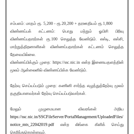
சம்பளம்: மாதம் ரூ. 5,200 - ரூ.20,200 + தரஊதியம் ரூ.1,800
விண்ணப்பக் கட்டணம்: பொது மற்றும் ஓபிசி பிரிவு
விண்ணப்பதாரர்கள் ரூ.100 செலுத்த வேண்டும். எஸ்டி, எஸ்சி,
மாற்றுத்திறனாளிகள் விண்ணப்பதாரர்கள் கட்டணம் செலுத்த
தேவையில்லை.
விண்ணப்பிக்கும் முறை: https://ssc.nic.in என்ற இணையதளத்தின்
மூலம் ஆன்லைனில் விண்ணப்பிக்க வேண்டும்.
தேர்வு செய்யப்படும் முறை: கணினி சார்ந்த எழுத்துத்தேர்வு மூலம்
தகுதியானவர்கள் தேர்வு செய்யப்படுவார்கள்.
மேலும் முழுமையான விவரங்கள் அறிய
https://ssc.nic.in/SSCFileServer/PortalManagement/UploadedFiles/
notice_mts_22042019.pdf
என்ற லிங்கை கிளிக் செய்து
தெரிந்துகொள்ளவும்.