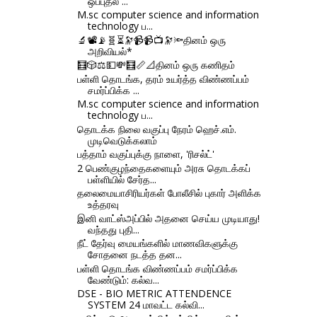
ஒப்புதல் ...
M.sc computer science and information
technology ப...
🔬📽📡🧬⏳🔭📹📹📺🔭🔦தினம் ஒரு
அறிவியல்*
🧮🎲⚖💵💸🧮📏📐தினம் ஒரு கணிதம்
பள்ளி தொடங்க, தரம் உயர்த்த விண்ணப்பம்
சமர்ப்பிக்க ...
M.sc computer science and information
technology ப...
தொடக்க நிலை வகுப்பு நேரம் ஹெச்.எம்.
முடிவெடுக்கலாம்
பத்தாம் வகுப்புக்கு நாளை, 'ரிசல்ட்'
2 பெண்குழந்தைகளையும் அரசு தொடக்கப்
பள்ளியில் சேர்த...
தலைமையாசிரியர்கள் போலீசில் புகார் அளிக்க
உத்தரவு
இனி வாட்ஸ்அப்பில் அதனை செய்ய முடியாது!
வந்தது புதி...
நீட் தேர்வு மையங்களில் மாணவிகளுக்கு
சோதனை நடத்த தன...
பள்ளி தொடங்க விண்ணப்பம் சமர்ப்பிக்க
வேண்டும்: கல்வ...
DSE - BIO METRIC ATTENDENCE
SYSTEM 24 மாவட்ட கல்வி...