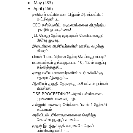
May
(483)
►
April
(466)
▼
தனியார் பள்ளிகளை மிஞ்சும் அரசுப்பள்ளி :
அட்மிஷன் ப...
CEO சஸ்பெண்ட்: ஆவணங்களை திருத்திய
புகாரில் நடவடிக்கை!
JEE பொது தேர்வு முடிவுகள் வெளியானது;
தேர்வு முடிவு...
இடைநிலை ஆசிரியர்களின் ஊதிய வழக்கு
விவரம்
பிளஸ் 1 பாட பிரிவை தேர்வு செய்வது எப்படி?
மாணவர்கள் தங்களுடைய 10, 12-ம் வகுப்பு
கல்வித்தகுதி...
ஏழை எளிய மாணவர்களின் உயர் கல்விக்கு
உதவும் ஆனந்தம்...
ஆசிரியர் தகுதி தேர்வுக்கு 5.9 லட்சம் நபர்கள்
விண்ண...
DSE PROCEEDINGS-அரசுப்பள்ளிகளை-
முன்னால் மாணவர் மற்...
கல்லுாரி மாணவர் சேர்க்கை பிளஸ் 1 தேர்ச்சி
கட்டாயம்
அறிவியல் பரிசோதனைகளை தெரிந்து
கொள்ள யூடியூப் சானல்...
முதல் இடத்துக்குக் காரணமே அரசுப்
பள்ளிகள்தான்!' - ...