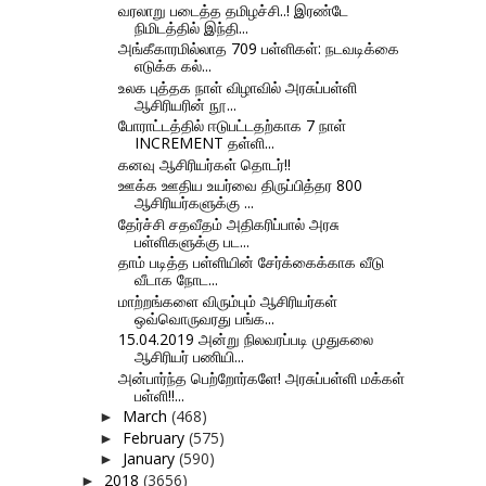
வரலாறு படைத்த தமிழச்சி..! இரண்டே
நிமிடத்தில் இந்தி...
அங்கீகாரமில்லாத 709 பள்ளிகள்: நடவடிக்கை
எடுக்க கல்...
உலக புத்தக நாள் விழாவில் அரசுப்பள்ளி
ஆசிரியரின் நூ...
போராட்டத்தில் ஈடுபட்டதற்காக 7 நாள்
INCREMENT தள்ளி...
கனவு ஆசிரியர்கள் தொடர்!!
ஊக்க ஊதிய உயர்வை திருப்பித்தர 800
ஆசிரியர்களுக்கு ...
தேர்ச்சி சதவீதம் அதிகரிப்பால் அரசு
பள்ளிகளுக்கு பட...
தாம் படித்த பள்ளியின் சேர்க்கைக்காக வீடு
வீடாக நோட...
மாற்றங்களை விரும்பும் ஆசிரியர்கள்
ஒவ்வொருவரது பங்க...
15.04.2019 அன்று நிலவரப்படி முதுகலை
ஆசிரியர் பணியி...
அன்பார்ந்த பெற்றோர்களே! அரசுப்பள்ளி மக்கள்
பள்ளி!!...
March
(468)
►
February
(575)
►
January
(590)
►
2018
(3656)
►