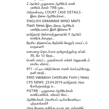
2 ஆயிரம் முதுகலை ஆசிரியர் காலி
பணியிடங்கள் TRB மூல...
அங்கன்வாடி COURT CASE DETAILS -
இடைநிலை ஆசிரியர்கள...
ENGLISH GRAMMAR MIND MAPS
Flash News இடைநிலை ஆசிரியர்
பணிநியமனம் இனி இல்லை !!!
தமிழ்நாடு மின்சாரத்துறையில் 5 ஆயிரம்
காலியிடங்களுக...
தேசிய திறனாய்வு தேர்வில் வேலூர் மாவட்டம்
சாதனை!!
கனமழை தொடர்பாக தமிழகத்துக்கு ஏப்ரல்
30, மே 1ம் தேத...
பெண் மாவட்ட முதன்மைக் கல்வி அலுவலரிடம்
ரகசிய விசார...
RTI - ஈட்டிய விடுப்பினை சரண் செய்யும்போது,
தனி ஊதி...
EMIS Validation Certificate Form ( New)
CPS NEWS: 23.04.2019 தமிழ்நாடு அரசு
போக்குவரத்து க...
PGTRB - முதுகலை ஆசிரியர்கள்
காலிப்பணியிட விவரம் கோ...
ஆசிரியர்கள் அவசியம் படிக்கவேண்டிய
புத்தகங்கள்!!
அரசு வேலை குறித்து சமூக ஊடகங்களில்