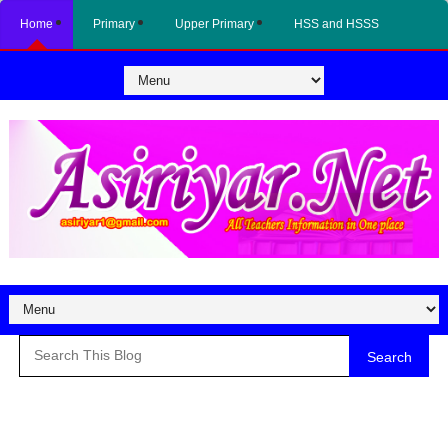
Home
Primary
Upper Primary
HSS and HSSS
Search