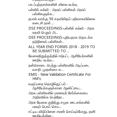
பாடப்புத்தகங்களின் விலை உயர்வு
பள்ளிக் கல்வி - அரசுப் பள்ளிகள் அரசுப்
பள்ளிகளுக்க...
தபால் வாக்கு 50 சதவிகிதம் பதிவாகவில்லை
கடைசி நாள் ...
DSE PROCEEDINGS-பள்ளிக் கல்வி - அரசு
உதவி பெறும் அ...
DEE PROCEEDINGS-புதியதாக தொடக்க
நடுநிலைப் பள்ளிகள்...
ALL YEAR END FORMS 2018 - 2019 TO
BE SUBMITTED TO ...
வேலைநிறுத்தத்தில் ஈடுபட்ட ஆசிரியர்களின்
ஊதிய உயர்வ...
நன்கொடை பெற்று பள்ளிகளில் அடிப்படை
வசதி: முதன்மை க...
EMIS - New Validation Certificate For
HM's
வகுப்பறை தொழில்நுட்பம் -
ஆசிரியர்களுக்கான ஆண்ட்ராய...
அரசு பள்ளிகளில் மாணவர் சேர்க்கையை
அதிகரிக்க பெற்றோ...
அரசு வேலை குறித்து சமூக ஊடகங்களில்
பரவும் பொய் செய...
ஈட்டிய விடுப்பினை சரண் செய்யும்போது, தனி
ஊதியத்தின...