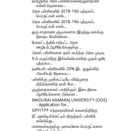
தமிழ்நாடு அரசு பள்ளிக்கல்வித்துறையின்
கல்வி தொலைக...
அரசு பள்ளிகளில் 2018-19ல் புத்தகம்,
பொருட்கள் வாங்...
அரசு பள்ளிகளில் 2018-19ல் புத்தகம்,
பொருட்கள் வாங்...
ஒரு சாதாரண குடிமகளாக இருந்து எனக்கு
நிறைய கேள்விகள...
போராட்டத்தில் ஈடுபட்ட அரசு
ஊழியர்,ஆசிரியர்களுக்கு ...
அரசுப் பள்ளிகளை தரம் உயர்த்த அரசு முடிவு
9-ம் வகுப்பிற்கு இக்கல்வியாண்டு முதல் ஒரே
புத்தகம...
தனியார் பள்ளிகளில் 25% இட ஒதுக்கீடு:
அவசியத் தேவைய...
பள்ளிக்கு முன்கூட்டியே விடுமுறை
தீத்தொண்டு நாள் போ...
குழந்தைகளைப் பாதிக்கும்: இடைநிலை
ஆசிரியர்களை அங்கன...
MADURAI KAMARAJ UNIVERSITY (DDE)
- Application for...
GPF/TPF சந்தாதாரர்கள் கவனத்திற்கு
நீட் ஹால்டிக்கெட்டில் திருத்தம்: பள்ளிக்
கல்வித்து...
மாணவர்களுக்கு புகையிலை பொருட்களை
விற்றால் சம்பந்தப...