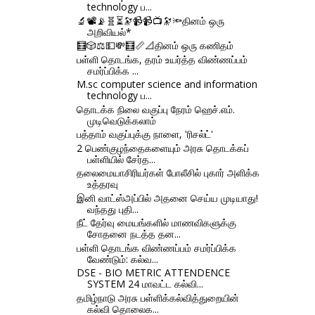
technology ப...
🔬📽📡🧬⏳🔭📹📹📺🔭🔦தினம் ஒரு
அறிவியல்*
🧮🎲⚖💵💸🧮📏📐தினம் ஒரு கணிதம்
பள்ளி தொடங்க, தரம் உயர்த்த விண்ணப்பம்
சமர்ப்பிக்க ...
M.sc computer science and information
technology ப...
தொடக்க நிலை வகுப்பு நேரம் ஹெச்.எம்.
முடிவெடுக்கலாம்
பத்தாம் வகுப்புக்கு நாளை, 'ரிசல்ட்'
2 பெண்குழந்தைகளையும் அரசு தொடக்கப்
பள்ளியில் சேர்த...
தலைமையாசிரியர்கள் போலீசில் புகார் அளிக்க
உத்தரவு
இனி வாட்ஸ்அப்பில் அதனை செய்ய முடியாது!
வந்தது புதி...
நீட் தேர்வு மையங்களில் மாணவிகளுக்கு
சோதனை நடத்த தன...
பள்ளி தொடங்க விண்ணப்பம் சமர்ப்பிக்க
வேண்டும்: கல்வ...
DSE - BIO METRIC ATTENDENCE
SYSTEM 24 மாவட்ட கல்வி...
தமிழ்நாடு அரசு பள்ளிக்கல்வித்துறையின்
கல்வி தொலைக...