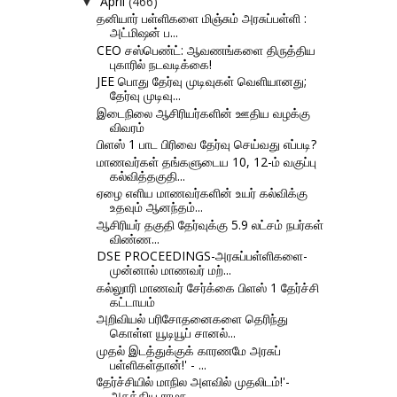
April
(466)
▼
தனியார் பள்ளிகளை மிஞ்சும் அரசுப்பள்ளி :
அட்மிஷன் ப...
CEO சஸ்பெண்ட்: ஆவணங்களை திருத்திய
புகாரில் நடவடிக்கை!
JEE பொது தேர்வு முடிவுகள் வெளியானது;
தேர்வு முடிவு...
இடைநிலை ஆசிரியர்களின் ஊதிய வழக்கு
விவரம்
பிளஸ் 1 பாட பிரிவை தேர்வு செய்வது எப்படி?
மாணவர்கள் தங்களுடைய 10, 12-ம் வகுப்பு
கல்வித்தகுதி...
ஏழை எளிய மாணவர்களின் உயர் கல்விக்கு
உதவும் ஆனந்தம்...
ஆசிரியர் தகுதி தேர்வுக்கு 5.9 லட்சம் நபர்கள்
விண்ண...
DSE PROCEEDINGS-அரசுப்பள்ளிகளை-
முன்னால் மாணவர் மற்...
கல்லுாரி மாணவர் சேர்க்கை பிளஸ் 1 தேர்ச்சி
கட்டாயம்
அறிவியல் பரிசோதனைகளை தெரிந்து
கொள்ள யூடியூப் சானல்...
முதல் இடத்துக்குக் காரணமே அரசுப்
பள்ளிகள்தான்!' - ...
தேர்ச்சியில் மாநில அளவில் முதலிடம்!'-
அசத்திய ராமந...