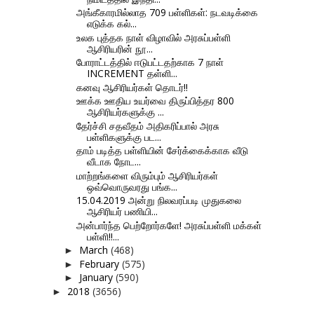
அங்கீகாரமில்லாத 709 பள்ளிகள்: நடவடிக்கை
எடுக்க கல்...
உலக புத்தக நாள் விழாவில் அரசுப்பள்ளி
ஆசிரியரின் நூ...
போராட்டத்தில் ஈடுபட்டதற்காக 7 நாள்
INCREMENT தள்ளி...
கனவு ஆசிரியர்கள் தொடர்!!
ஊக்க ஊதிய உயர்வை திருப்பித்தர 800
ஆசிரியர்களுக்கு ...
தேர்ச்சி சதவீதம் அதிகரிப்பால் அரசு
பள்ளிகளுக்கு பட...
தாம் படித்த பள்ளியின் சேர்க்கைக்காக வீடு
வீடாக நோட...
மாற்றங்களை விரும்பும் ஆசிரியர்கள்
ஒவ்வொருவரது பங்க...
15.04.2019 அன்று நிலவரப்படி முதுகலை
ஆசிரியர் பணியி...
அன்பார்ந்த பெற்றோர்களே! அரசுப்பள்ளி மக்கள்
பள்ளி!!...
March
(468)
►
February
(575)
►
January
(590)
►
2018
(3656)
►