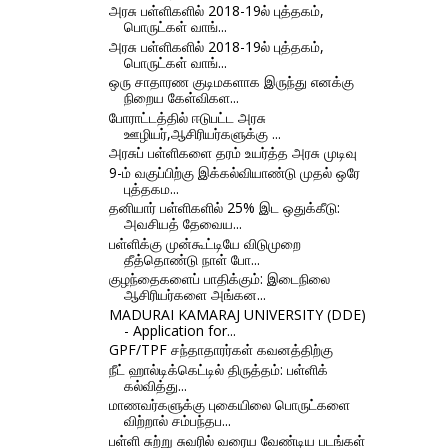
அரசு பள்ளிகளில் 2018-19ல் புத்தகம்,
பொருட்கள் வாங்...
அரசு பள்ளிகளில் 2018-19ல் புத்தகம்,
பொருட்கள் வாங்...
ஒரு சாதாரண குடிமகளாக இருந்து எனக்கு
நிறைய கேள்விகள...
போராட்டத்தில் ஈடுபட்ட அரசு
ஊழியர்,ஆசிரியர்களுக்கு ...
அரசுப் பள்ளிகளை தரம் உயர்த்த அரசு முடிவு
9-ம் வகுப்பிற்கு இக்கல்வியாண்டு முதல் ஒரே
புத்தகம...
தனியார் பள்ளிகளில் 25% இட ஒதுக்கீடு:
அவசியத் தேவைய...
பள்ளிக்கு முன்கூட்டியே விடுமுறை
தீத்தொண்டு நாள் போ...
குழந்தைகளைப் பாதிக்கும்: இடைநிலை
ஆசிரியர்களை அங்கன...
MADURAI KAMARAJ UNIVERSITY (DDE)
- Application for...
GPF/TPF சந்தாதாரர்கள் கவனத்திற்கு
நீட் ஹால்டிக்கெட்டில் திருத்தம்: பள்ளிக்
கல்வித்து...
மாணவர்களுக்கு புகையிலை பொருட்களை
விற்றால் சம்பந்தப...
பள்ளி சுற்று சுவரில் வரைய வேண்டிய படங்கள்