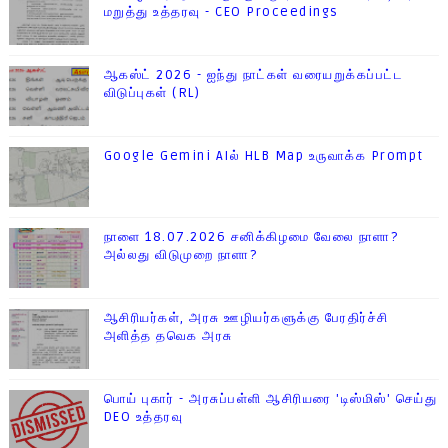
மறுத்து உத்தரவு - CEO Proceedings
ஆகஸ்ட் 2026 - ஐந்து நாட்கள் வரையறுக்கப்பட்ட
விடுப்புகள் (RL)
Google Gemini AIல் HLB Map உருவாக்க Prompt
நாளை 18.07.2026 சனிக்கிழமை வேலை நாளா?
அல்லது விடுமுறை நாளா?
ஆசிரியர்கள், அரசு ஊழியர்களுக்கு பேரதிர்ச்சி
அளித்த தவெக அரசு
பொய் புகார் - அரசுப்பள்ளி ஆசிரியரை 'டிஸ்மிஸ்' செய்து
DEO உத்தரவு