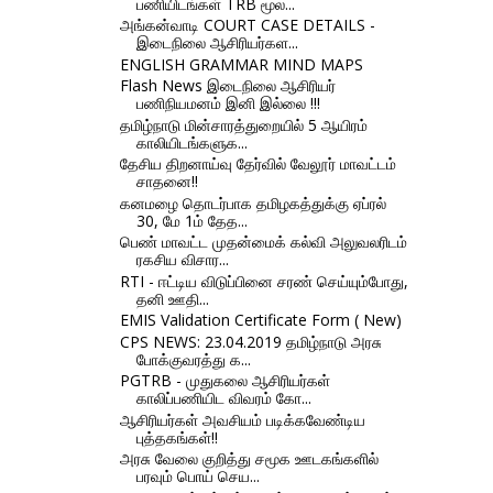
பணியிடங்கள் TRB மூல...
அங்கன்வாடி COURT CASE DETAILS -
இடைநிலை ஆசிரியர்கள...
ENGLISH GRAMMAR MIND MAPS
Flash News இடைநிலை ஆசிரியர்
பணிநியமனம் இனி இல்லை !!!
தமிழ்நாடு மின்சாரத்துறையில் 5 ஆயிரம்
காலியிடங்களுக...
தேசிய திறனாய்வு தேர்வில் வேலூர் மாவட்டம்
சாதனை!!
கனமழை தொடர்பாக தமிழகத்துக்கு ஏப்ரல்
30, மே 1ம் தேத...
பெண் மாவட்ட முதன்மைக் கல்வி அலுவலரிடம்
ரகசிய விசார...
RTI - ஈட்டிய விடுப்பினை சரண் செய்யும்போது,
தனி ஊதி...
EMIS Validation Certificate Form ( New)
CPS NEWS: 23.04.2019 தமிழ்நாடு அரசு
போக்குவரத்து க...
PGTRB - முதுகலை ஆசிரியர்கள்
காலிப்பணியிட விவரம் கோ...
ஆசிரியர்கள் அவசியம் படிக்கவேண்டிய
புத்தகங்கள்!!
அரசு வேலை குறித்து சமூக ஊடகங்களில்
பரவும் பொய் செய...