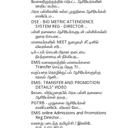
வேலைநிறுத்தத்தில் ஈடுபட்ட ஆசிரியர்களின்
ஊதிய உயர்வ...
அரசு பள்ளிகளில் உள்ள முதுநிலை ஆசிரியர்கள்
காலியிடம...
DSE - BIO METRIC ATTENDENCE
SYSTEM REG - DIRECTOR ...
பள்ளி தலைமை ஆசிரியர்களுடன் பள்ளிக்கல்வி
துறை செயலர...
மாணவர்களின் NEET நுழைவுச் சீட்டினில்
விவரங்கள் சரி...
டிக்-டாக் செயலி மீதான தடையை
நிபந்தனையுடன் நீக்கியத...
EMIS வலைதளத்தில் மாணவர்களை
Transfer செய்த பிறகு Tr...
வகுப்பறை தொழில்நுட்பம் ஆசிரியர்களுக்கு
உதவும் ஆண்...
EMIS- TRANSFER AND PROMOTION
DETAILS" VIDEO
கோடை விடுமுறையில் அரசு பள்ளி தலைமை
ஆசிரியர்கள் தவற...
PGTRB - முதுகலை ஆசிரியர்கள்
காலிப்பணியிட விவரம் கோ...
EMIS online Admissions and Promotions
Reg Director...
வரலாறு படைத்த தமிழச்சி..! இரண்டே
நிமிடத்தில் இந்தி...