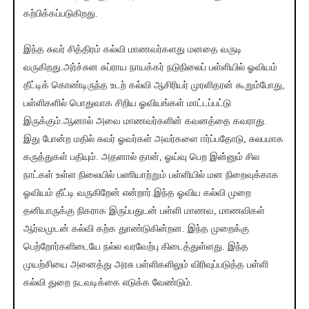
கற்பிக்கப்படுகிறது.
இந்த சுவர் சித்திரம் கல்வி மாணவர்களது மனதை வருடி
வருகிறது.அர்ச்சுன சுப்ராய நாயக்கர் நடுநிலைப் பள்ளியில் ஓவியம்
தீட்டிக் கொண்டிருந்த உடற் கல்வி ஆசிரியர் முரளிதரன் கூறும்போது,
பள்ளிகளில் பொதுவாக சிறிய ஓவியங்கள் மாட்டப்பட்டு
இருக்கும்.ஆனால் அவை மாணவர்களின் கவனத்தை கவராது.
இது போன்ற மதில் சுவர் ஓவர்கள் அவர்களை ஈர்ப்பதோடு, சுலபமாக
கருத்துகள் பதியும். அதனால் தான், ஓய்வு பெற இன்னும் சில
நாட்கள் உள்ள நிலையில் பணியாற்றும் பள்ளியில் மன நிறைவுக்காக
ஓவியம் தீட்டி வருகிறேன் என்றார்.இந்த ஓவிய கல்வி முறை
தனியாருக்கு நிகராக இருப்பதுடன் பள்ளி மாணவ, மாணவிகள்
ஆர்வமுடன் கல்வி கற்க துாண்டுகின்றன. இந்த முறைக்கு
பெற்றோர்களிடையே நல்ல வரவேற்பு கிடைத்துள்ளது. இந்த
முயற்சியை அனைத்து அரசு பள்ளிகளிலும் விரிவுப்படுத்த பள்ளி
கல்வி துறை நடவடிக்கை எடுக்க வேண்டும்.