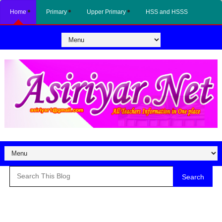
Home
Primary
Upper Primary
HSS and HSSS
Search