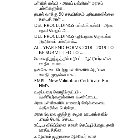
பள்ளிக் கல்வி - அரசுப் பள்ளிகள் அரசுப்
பள்ளிகளுக்க...
தபால் வாக்கு 50 சதவிகிதம் பதிவாகவில்லை
கடைசி நாள் ...
DSE PROCEEDINGS-பள்ளிக் கல்வி - அரசு
உதவி பெறும் அ...
DEE PROCEEDINGS-புதியதாக தொடக்க
நடுநிலைப் பள்ளிகள்...
ALL YEAR END FORMS 2018 - 2019 TO
BE SUBMITTED TO ...
வேலைநிறுத்தத்தில் ஈடுபட்ட ஆசிரியர்களின்
ஊதிய உயர்வ...
நன்கொடை பெற்று பள்ளிகளில் அடிப்படை
வசதி: முதன்மை க...
EMIS - New Validation Certificate For
HM's
வகுப்பறை தொழில்நுட்பம் -
ஆசிரியர்களுக்கான ஆண்ட்ராய...
அரசு பள்ளிகளில் மாணவர் சேர்க்கையை
அதிகரிக்க பெற்றோ...
அரசு வேலை குறித்து சமூக ஊடகங்களில்
பரவும் பொய் செய...
ஈட்டிய விடுப்பினை சரண் செய்யும்போது, தனி
ஊதியத்தின...
2 ஆயிரம் முதுகலை ஆசிரியர் காலி