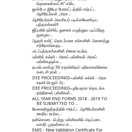
தொலைக்காட்சி"-யில்...
ஜாக்டோ ஜியோ போராட்டத்தில் ஈடுபட்ட
ஆசிரியர்கள் ,அரச...
ஆசிரியர்கள் அவசியம் படிக்கவேண்டிய
புத்தகங்கள்!!
ஜிப்மரில் நர்சிங், துணை மருத்துவ படிப்பிற்கு
நுழைவ...
ஆதார் கார்ட் தொடர்பான உங்களின் அனைத்து
சந்தேகங்களு...
பாடப்புத்தகங்களின் விலை உயர்வு
பள்ளிக் கல்வி - அரசுப் பள்ளிகள் அரசுப்
பள்ளிகளுக்க...
தபால் வாக்கு 50 சதவிகிதம் பதிவாகவில்லை
கடைசி நாள் ...
DSE PROCEEDINGS-பள்ளிக் கல்வி - அரசு
உதவி பெறும் அ...
DEE PROCEEDINGS-புதியதாக தொடக்க
நடுநிலைப் பள்ளிகள்...
ALL YEAR END FORMS 2018 - 2019 TO
BE SUBMITTED TO ...
வேலைநிறுத்தத்தில் ஈடுபட்ட ஆசிரியர்களின்
ஊதிய உயர்வ...
நன்கொடை பெற்று பள்ளிகளில் அடிப்படை
வசதி: முதன்மை க...
EMIS - New Validation Certificate For