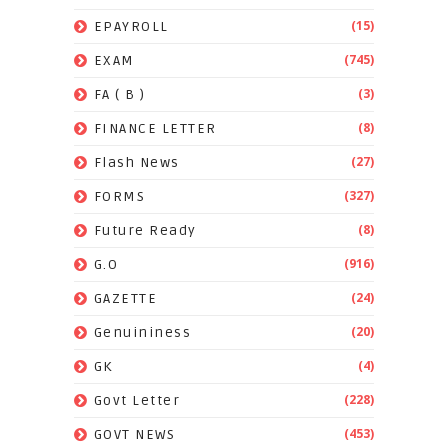
(15)
EPAYROLL
(745)
EXAM
(3)
FA ( B )
(8)
FINANCE LETTER
(27)
Flash News
(327)
FORMS
(8)
Future Ready
(916)
G.O
(24)
GAZETTE
(20)
Genuininess
(4)
GK
(228)
Govt Letter
(453)
GOVT NEWS