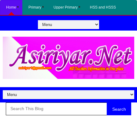
Home
Primary
Upper Primary
HSS and HSSS
Search