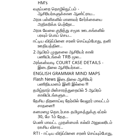
HM's
வகுப்பறை தொழில்நுட்பம் -
ஆசிரியர்களுக்கான ஆண்ட்ராய...
அரசு பள்ளிகளில் மாணவர் சேர்க்கையை
அதிகரிக்க பெற்றோ...
அரசு வேலை குறித்து சமூக ஊடகங்களில்
பரவும் பொய் செய...
ஈட்டிய விடுப்பினை சரண் செய்யும்போது, தனி
ஊதியத்தின...
2 ஆயிரம் முதுகலை ஆசிரியர் காலி
பணியிடங்கள் TRB மூல...
அங்கன்வாடி COURT CASE DETAILS -
இடைநிலை ஆசிரியர்கள...
ENGLISH GRAMMAR MIND MAPS
Flash News இடைநிலை ஆசிரியர்
பணிநியமனம் இனி இல்லை !!!
தமிழ்நாடு மின்சாரத்துறையில் 5 ஆயிரம்
காலியிடங்களுக...
தேசிய திறனாய்வு தேர்வில் வேலூர் மாவட்டம்
சாதனை!!
கனமழை தொடர்பாக தமிழகத்துக்கு ஏப்ரல்
30, மே 1ம் தேத...
பெண் மாவட்ட முதன்மைக் கல்வி அலுவலரிடம்
ரகசிய விசார...
RTI - ஈட்டிய விடுப்பினை சரண் செய்யும்போது,