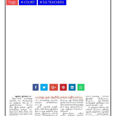
Tags
# COURT
# SG TEACHERS