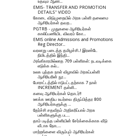
உதவும் ஆண்...
EMIS- TRANSFER AND PROMOTION
DETAILS" VIDEO
கோடை விடுமுறையில் அரசு பள்ளி தலைமை
ஆசிரியர்கள் தவற...
PGTRB - முதுகலை ஆசிரியர்கள்
காலிப்பணியிட விவரம் கோ...
EMIS online Admissions and Promotions
Reg Director...
வரலாறு படைத்த தமிழச்சி..! இரண்டே
நிமிடத்தில் இந்தி...
அங்கீகாரமில்லாத 709 பள்ளிகள்: நடவடிக்கை
எடுக்க கல்...
உலக புத்தக நாள் விழாவில் அரசுப்பள்ளி
ஆசிரியரின் நூ...
போராட்டத்தில் ஈடுபட்டதற்காக 7 நாள்
INCREMENT தள்ளி...
கனவு ஆசிரியர்கள் தொடர்!!
ஊக்க ஊதிய உயர்வை திருப்பித்தர 800
ஆசிரியர்களுக்கு ...
தேர்ச்சி சதவீதம் அதிகரிப்பால் அரசு
பள்ளிகளுக்கு பட...
தாம் படித்த பள்ளியின் சேர்க்கைக்காக வீடு
வீடாக நோட...
மாற்றங்களை விரும்பும் ஆசிரியர்கள்