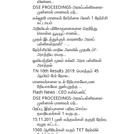
விண்ண...
DSE PROCEEDINGS-அரசுப்பள்ளிகளை-
முன்னால் மாணவர் மற்...
கல்லுாரி மாணவர் சேர்க்கை பிளஸ் 1 தேர்ச்சி
கட்டாயம்
அறிவியல் பரிசோதனைகளை தெரிந்து
கொள்ள யூடியூப் சானல்...
முதல் இடத்துக்குக் காரணமே அரசுப்
பள்ளிகள்தான்!' - ...
தேர்ச்சியில் மாநில அளவில் முதலிடம்!'-
அசத்திய ராமந...
ஓவியத்தின் மூலம் கல்வி: அரசு பள்ளிகள்
அசத்தல்
TN 10th Results 2019: மொத்தம் 45
ஆயிரம் பேர் தோல...
மாணவர்களை உடல் ரீதியாகவோ,மன
ரீதியாகவோ துன்புறுத்த ...
Flash News : CEO சஸ்பெண்ட்
DSE PROCEEDINGS-அரசுப்பள்ளிகளை-
முன்னால் மாணவர் மற்...
பிறப்பு, இறப்புகளை பதிவு செய்ய
தவறியவர்கள் 1 வருடத...
15.11.2011 முன் வந்தவர்கள் தகுதி தேர்வு
எழுத கட்டா...
1500 ஆசிரியர்கள் வரும் TET தேர்வில்