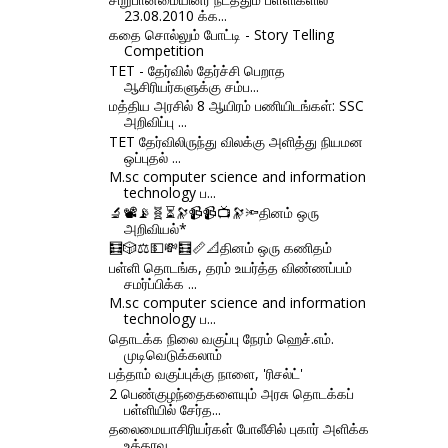
23.08.2010 க்க...
கதை சொல்லும் போட்டி - Story Telling
Competition
TET - தேர்வில் தேர்ச்சி பெறாத
ஆசிரியர்களுக்கு சம்ப...
மத்திய அரசில் 8 ஆயிரம் பணியிடங்கள்: SSC
அறிவிப்பு ...
TET தேர்விலிருந்து விலக்கு அளித்து நியமன
ஒப்புதல் ...
M.sc computer science and information
technology ப...
🔬📽📡🧬⏳🔭📹📹📺🔭🔦தினம் ஒரு
அறிவியல்*
🧮🎲⚖💵💸🧮📏📐தினம் ஒரு கணிதம்
பள்ளி தொடங்க, தரம் உயர்த்த விண்ணப்பம்
சமர்ப்பிக்க ...
M.sc computer science and information
technology ப...
தொடக்க நிலை வகுப்பு நேரம் ஹெச்.எம்.
முடிவெடுக்கலாம்
பத்தாம் வகுப்புக்கு நாளை, 'ரிசல்ட்'
2 பெண்குழந்தைகளையும் அரசு தொடக்கப்
பள்ளியில் சேர்த...
தலைமையாசிரியர்கள் போலீசில் புகார் அளிக்க
உத்தரவு