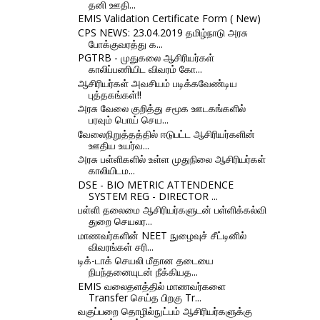
தனி ஊதி...
EMIS Validation Certificate Form ( New)
CPS NEWS: 23.04.2019 தமிழ்நாடு அரசு
போக்குவரத்து க...
PGTRB - முதுகலை ஆசிரியர்கள்
காலிப்பணியிட விவரம் கோ...
ஆசிரியர்கள் அவசியம் படிக்கவேண்டிய
புத்தகங்கள்!!
அரசு வேலை குறித்து சமூக ஊடகங்களில்
பரவும் பொய் செய...
வேலைநிறுத்தத்தில் ஈடுபட்ட ஆசிரியர்களின்
ஊதிய உயர்வ...
அரசு பள்ளிகளில் உள்ள முதுநிலை ஆசிரியர்கள்
காலியிடம...
DSE - BIO METRIC ATTENDENCE
SYSTEM REG - DIRECTOR ...
பள்ளி தலைமை ஆசிரியர்களுடன் பள்ளிக்கல்வி
துறை செயலர...
மாணவர்களின் NEET நுழைவுச் சீட்டினில்
விவரங்கள் சரி...
டிக்-டாக் செயலி மீதான தடையை
நிபந்தனையுடன் நீக்கியத...
EMIS வலைதளத்தில் மாணவர்களை
Transfer செய்த பிறகு Tr...
வகுப்பறை தொழில்நுட்பம் ஆசிரியர்களுக்கு