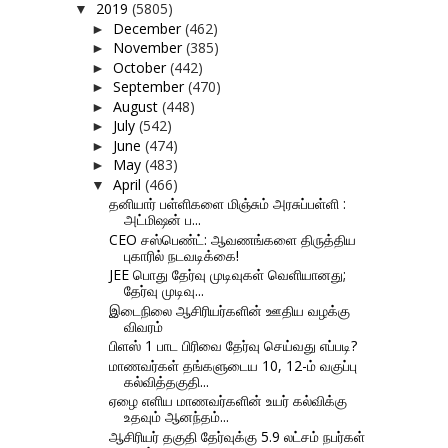
2019
(5805)
▼
December
(462)
►
November
(385)
►
October
(442)
►
September
(470)
►
August
(448)
►
July
(542)
►
June
(474)
►
May
(483)
►
April
(466)
▼
தனியார் பள்ளிகளை மிஞ்சும் அரசுப்பள்ளி :
அட்மிஷன் ப...
CEO சஸ்பெண்ட்: ஆவணங்களை திருத்திய
புகாரில் நடவடிக்கை!
JEE பொது தேர்வு முடிவுகள் வெளியானது;
தேர்வு முடிவு...
இடைநிலை ஆசிரியர்களின் ஊதிய வழக்கு
விவரம்
பிளஸ் 1 பாட பிரிவை தேர்வு செய்வது எப்படி?
மாணவர்கள் தங்களுடைய 10, 12-ம் வகுப்பு
கல்வித்தகுதி...
ஏழை எளிய மாணவர்களின் உயர் கல்விக்கு
உதவும் ஆனந்தம்...
ஆசிரியர் தகுதி தேர்வுக்கு 5.9 லட்சம் நபர்கள்