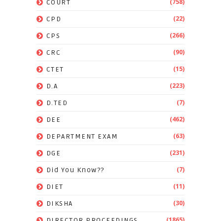
(758)
COURT
(22)
CPD
(266)
CPS
(90)
CRC
(15)
CTET
(223)
D.A
(7)
D.TED
(462)
DEE
(63)
DEPARTMENT EXAM
(231)
DGE
(7)
Did You Know??
(11)
DIET
(30)
DIKSHA
(1865)
DIRECTOR PROCEEDINGS