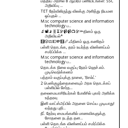
மத்திய அரசில் 8 ஆயிரம் பணியிடங்கள்: SSC
அறிவிப்பு ...
TET தேர்விலிருந்து விலக்கு அளித்து நியமன
ஒப்புதல் ...
M.sc computer science and information
technology ப...
🔬📽📡🧬⏳🔭📹📹📺🔭🔦தினம் ஒரு
அறிவியல்*
🧮🎲⚖💵💸🧮📏📐தினம் ஒரு கணிதம்
பள்ளி தொடங்க, தரம் உயர்த்த விண்ணப்பம்
சமர்ப்பிக்க ...
M.sc computer science and information
technology ப...
தொடக்க நிலை வகுப்பு நேரம் ஹெச்.எம்.
முடிவெடுக்கலாம்
பத்தாம் வகுப்புக்கு நாளை, 'ரிசல்ட்'
2 பெண்குழந்தைகளையும் அரசு தொடக்கப்
பள்ளியில் சேர்த...
தலைமையாசிரியர்கள் போலீசில் புகார் அளிக்க
உத்தரவு
இனி வாட்ஸ்அப்பில் அதனை செய்ய முடியாது!
வந்தது புதி...
நீட் தேர்வு மையங்களில் மாணவிகளுக்கு
சோதனை நடத்த தன...
பள்ளி தொடங்க விண்ணப்பம் சமர்ப்பிக்க