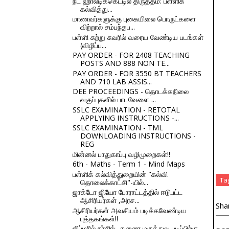
நீட் ஹால்டிக்கெட்டில் திருத்தம்: பள்ளிக்
கல்வித்து...
மாணவர்களுக்கு புகையிலை பொருட்களை
விற்றால் சம்பந்தப...
பள்ளி சுற்று சுவரில் வரைய வேண்டிய படங்கள்
(விழிப்ப...
PAY ORDER - FOR 2408 TEACHING
POSTS AND 888 NON TE...
PAY ORDER - FOR 3550 BT TEACHERS
AND 710 LAB ASSIS...
DEE PROCEEDINGS - தொடக்கநிலை
வகுப்புகளில் பாடவேளை ...
SSLC EXAMINATION - RETOTAL
APPLYING INSTRUCTIONS -...
SSLC EXAMINATION - TML
DOWNLOADING INSTRUCTIONS -
REG
மின்னல் பாதுகாப்பு வழிமுறைகள்!!
6th - Maths - Term 1 - Mind Maps
பள்ளிக் கல்வித்துறையின் "கல்வி
Ta
தொலைக்காட்சி"-யில்...
ஜாக்டோ ஜியோ போராட்டத்தில் ஈடுபட்ட
ஆசிரியர்கள் ,அரச...
Sha
ஆசிரியர்கள் அவசியம் படிக்கவேண்டிய
புத்தகங்கள்!!
ஜிப்மரில் நர்சிங், துணை மருத்துவ படிப்பிற்கு