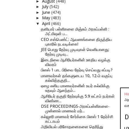
August
(448)
►
July
(542)
►
June
(474)
►
May
(483)
►
April
(466)
▼
தனியார் பள்ளிகளை மிஞ்சும் அரசுப்பள்ளி :
அட்மிஷன் ப...
CEO சஸ்பெண்ட்: ஆவணங்களை திருத்திய
புகாரில் நடவடிக்கை!
JEE பொது தேர்வு முடிவுகள் வெளியானது;
தேர்வு முடிவு...
இடைநிலை ஆசிரியர்களின் ஊதிய வழக்கு
விவரம்
பிளஸ் 1 பாட பிரிவை தேர்வு செய்வது எப்படி?
மாணவர்கள் தங்களுடைய 10, 12-ம் வகுப்பு
கல்வித்தகுதி...
ஏழை எளிய மாணவர்களின் உயர் கல்விக்கு
உதவும் ஆனந்தம்...
H
ஆசிரியர் தகுதி தேர்வுக்கு 5.9 லட்சம் நபர்கள்
அர
விண்ண...
வச
DSE PROCEEDINGS-அரசுப்பள்ளிகளை-
முன்னால் மாணவர் மற்...
D
கல்லுாரி மாணவர் சேர்க்கை பிளஸ் 1 தேர்ச்சி
கட்டாயம்
அறிவியல் பரிசோதனைகளை தெரிந்து
ம