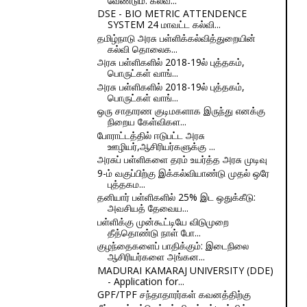
வேண்டும்: கல்வ...
DSE - BIO METRIC ATTENDENCE
SYSTEM 24 மாவட்ட கல்வி...
தமிழ்நாடு அரசு பள்ளிக்கல்வித்துறையின்
கல்வி தொலைக...
அரசு பள்ளிகளில் 2018-19ல் புத்தகம்,
பொருட்கள் வாங்...
அரசு பள்ளிகளில் 2018-19ல் புத்தகம்,
பொருட்கள் வாங்...
ஒரு சாதாரண குடிமகளாக இருந்து எனக்கு
நிறைய கேள்விகள...
போராட்டத்தில் ஈடுபட்ட அரசு
ஊழியர்,ஆசிரியர்களுக்கு ...
அரசுப் பள்ளிகளை தரம் உயர்த்த அரசு முடிவு
9-ம் வகுப்பிற்கு இக்கல்வியாண்டு முதல் ஒரே
புத்தகம...
தனியார் பள்ளிகளில் 25% இட ஒதுக்கீடு:
அவசியத் தேவைய...
பள்ளிக்கு முன்கூட்டியே விடுமுறை
தீத்தொண்டு நாள் போ...
குழந்தைகளைப் பாதிக்கும்: இடைநிலை
ஆசிரியர்களை அங்கன...
MADURAI KAMARAJ UNIVERSITY (DDE)
- Application for...
GPF/TPF சந்தாதாரர்கள் கவனத்திற்கு