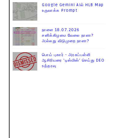
Google Gemini AIல் HLB Map
உருவாக்க Prompt
நாளை 18.07.2026
சனிக்கிழமை வேலை நாளா?
அல்லது விடுமுறை நாளா?
பொய் புகார் - அரசுப்பள்ளி
ஆசிரியரை 'டிஸ்மிஸ்' செய்து DEO
உத்தரவு