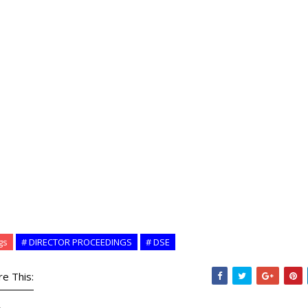
gs
# DIRECTOR PROCEEDINGS
# DSE
re This: