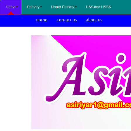
Home
Primary
Upper Primary
HSS and HSSS
Home
Contact Us
About Us