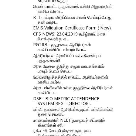
30, மே 1ம் தேத...
பெண் மாவட்ட முதன்மைக் கல்வி அலுவலரிடம்
ரகசிய விசார...
RTI - ஈட்டிய விடுப்பினை சரண் செய்யும்போது,
தனி ஊதி...
EMIS Validation Certificate Form ( New)
CPS NEWS: 23.04.2019 தமிழ்நாடு அரசு
போக்குவரத்து க...
PGTRB - முதுகலை ஆசிரியர்கள்
காலிப்பணியிட விவரம் கோ...
ஆசிரியர்கள் அவசியம் படிக்கவேண்டிய
புத்தகங்கள்!!
அரசு வேலை குறித்து சமூக ஊடகங்களில்
பரவும் பொய் செய...
வேலைநிறுத்தத்தில் ஈடுபட்ட ஆசிரியர்களின்
ஊதிய உயர்வ...
அரசு பள்ளிகளில் உள்ள முதுநிலை ஆசிரியர்கள்
காலியிடம...
DSE - BIO METRIC ATTENDENCE
SYSTEM REG - DIRECTOR ...
பள்ளி தலைமை ஆசிரியர்களுடன் பள்ளிக்கல்வி
துறை செயலர...
மாணவர்களின் NEET நுழைவுச் சீட்டினில்
விவரங்கள் சரி...
டிக்-டாக் செயலி மீதான தடையை
நிபந்தனையுடன் நீக்கியத...