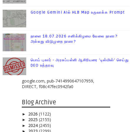
Google Gemini AIல் HLB Map உருவாக்க Prompt
நாளை 18.07.2026 சனிக்கிழமை வேலை நாளா?
அல்லது விடுமுறை நாளா?
பொய் புகார் - அரசுப்பள்ளி ஆசிரியரை 'டிஸ்மிஸ்' செய்து
DEO உத்தரவு
google.com, pub-7414990647107959,
DIRECT, f08c47fec0942fa0
Blog Archive
2026
(1122)
►
2025
(2155)
►
2024
(2455)
►
2023
(2299)
►