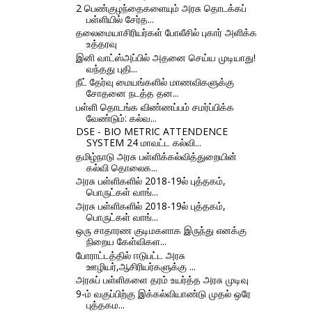
2 பெண்குழந்தைகளையும் அரசு தொடக்கப்
பள்ளியில் சேர்த...
தலைமையாசிரியர்கள் போலீசில் புகார் அளிக்க
உத்தரவு
இனி வாட்ஸ்அப்பில் அதனை செய்ய முடியாது!
வந்தது புதி...
நீட் தேர்வு மையங்களில் மாணவிகளுக்கு
சோதனை நடத்த தன...
பள்ளி தொடங்க விண்ணப்பம் சமர்ப்பிக்க
வேண்டும்: கல்வ...
DSE - BIO METRIC ATTENDENCE
SYSTEM 24 மாவட்ட கல்வி...
தமிழ்நாடு அரசு பள்ளிக்கல்வித்துறையின்
கல்வி தொலைக...
அரசு பள்ளிகளில் 2018-19ல் புத்தகம்,
பொருட்கள் வாங்...
அரசு பள்ளிகளில் 2018-19ல் புத்தகம்,
பொருட்கள் வாங்...
ஒரு சாதாரண குடிமகளாக இருந்து எனக்கு
நிறைய கேள்விகள...
போராட்டத்தில் ஈடுபட்ட அரசு
ஊழியர்,ஆசிரியர்களுக்கு ...
அரசுப் பள்ளிகளை தரம் உயர்த்த அரசு முடிவு
9-ம் வகுப்பிற்கு இக்கல்வியாண்டு முதல் ஒரே
புத்தகம...