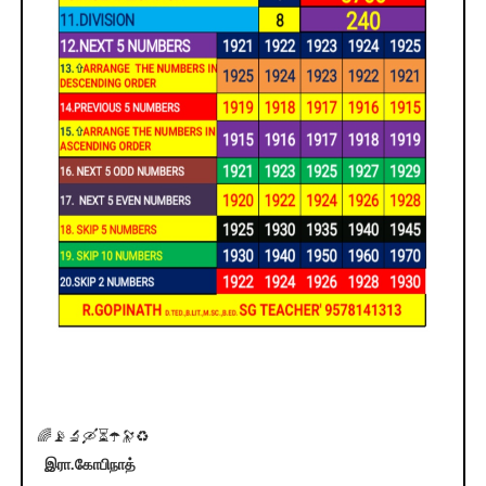
🌈📡🔬🛶⏳☂️🔭♻️
*
இரா.கோபிநாத்
*