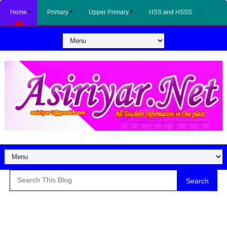
Home
Primary
Upper Primary
HSS and HSSS
Search