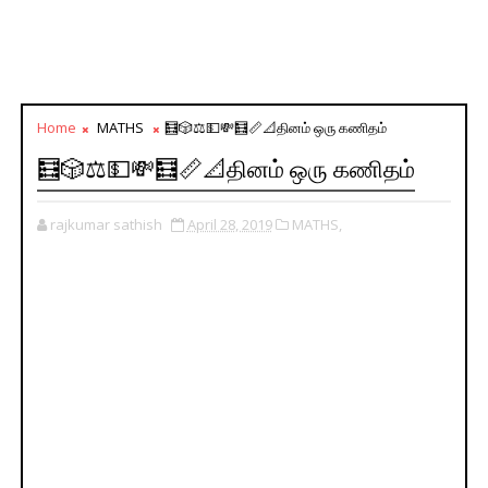
Home
MATHS
🧮🎲⚖💵💸🧮📏📐தினம் ஒரு கணிதம்
🧮🎲⚖💵💸🧮📏📐தினம் ஒரு கணிதம்
rajkumar sathish
April 28, 2019
MATHS,