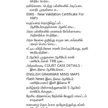
ஊதிய உயர்வ...
நன்கொடை பெற்று பள்ளிகளில் அடிப்படை
வசதி: முதன்மை க...
EMIS - New Validation Certificate For
HM's
வகுப்பறை தொழில்நுட்பம் -
ஆசிரியர்களுக்கான ஆண்ட்ராய...
அரசு பள்ளிகளில் மாணவர் சேர்க்கையை
அதிகரிக்க பெற்றோ...
அரசு வேலை குறித்து சமூக ஊடகங்களில்
பரவும் பொய் செய...
ஈட்டிய விடுப்பினை சரண் செய்யும்போது, தனி
ஊதியத்தின...
2 ஆயிரம் முதுகலை ஆசிரியர் காலி
பணியிடங்கள் TRB மூல...
அங்கன்வாடி COURT CASE DETAILS -
இடைநிலை ஆசிரியர்கள...
ENGLISH GRAMMAR MIND MAPS
Flash News இடைநிலை ஆசிரியர்
பணிநியமனம் இனி இல்லை !!!
தமிழ்நாடு மின்சாரத்துறையில் 5 ஆயிரம்
காலியிடங்களுக...
தேசிய திறனாய்வு தேர்வில் வேலூர் மாவட்டம்
சாதனை!!
கனமழை தொடர்பாக தமிழகத்துக்கு ஏப்ரல்