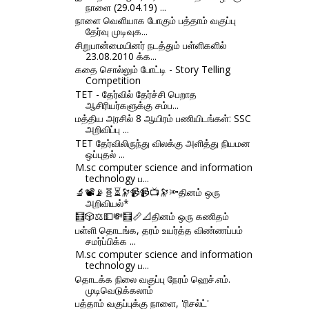
நாளை (29.04.19) ...
நாளை வெளியாக போகும் பத்தாம் வகுப்பு
தேர்வு முடிவுக...
சிறுபான்மையினர் நடத்தும் பள்ளிகளில்
23.08.2010 க்க...
கதை சொல்லும் போட்டி - Story Telling
Competition
TET - தேர்வில் தேர்ச்சி பெறாத
ஆசிரியர்களுக்கு சம்ப...
மத்திய அரசில் 8 ஆயிரம் பணியிடங்கள்: SSC
அறிவிப்பு ...
TET தேர்விலிருந்து விலக்கு அளித்து நியமன
ஒப்புதல் ...
M.sc computer science and information
technology ப...
🔬📽📡🧬⏳🔭📹📹📺🔭🔦தினம் ஒரு
அறிவியல்*
🧮🎲⚖💵💸🧮📏📐தினம் ஒரு கணிதம்
பள்ளி தொடங்க, தரம் உயர்த்த விண்ணப்பம்
சமர்ப்பிக்க ...
M.sc computer science and information
technology ப...
தொடக்க நிலை வகுப்பு நேரம் ஹெச்.எம்.
முடிவெடுக்கலாம்
பத்தாம் வகுப்புக்கு நாளை, 'ரிசல்ட்'