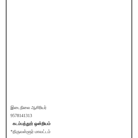
இடைநிலை ஆசிரியர்
9578141313
*
கடம்பத்தூர் ஒன்றியம்
*
*திருவள்ளூர் மாவட்டம்