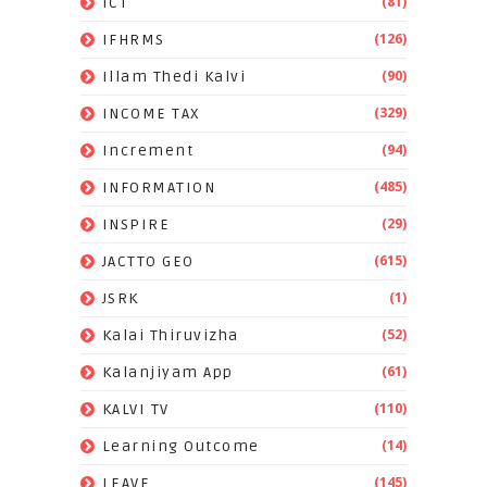
(81)
ICT
(126)
IFHRMS
(90)
Illam Thedi Kalvi
(329)
INCOME TAX
(94)
Increment
(485)
INFORMATION
(29)
INSPIRE
(615)
JACTTO GEO
(1)
JSRK
(52)
Kalai Thiruvizha
(61)
Kalanjiyam App
(110)
KALVI TV
(14)
Learning Outcome
(145)
LEAVE