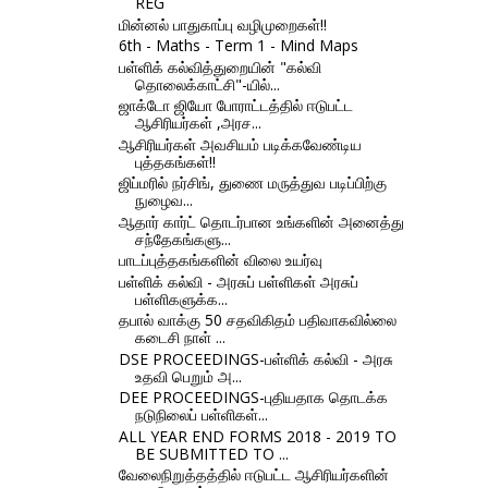
REG
மின்னல் பாதுகாப்பு வழிமுறைகள்!!
6th - Maths - Term 1 - Mind Maps
பள்ளிக் கல்வித்துறையின் "கல்வி
தொலைக்காட்சி"-யில்...
ஜாக்டோ ஜியோ போராட்டத்தில் ஈடுபட்ட
ஆசிரியர்கள் ,அரச...
ஆசிரியர்கள் அவசியம் படிக்கவேண்டிய
புத்தகங்கள்!!
ஜிப்மரில் நர்சிங், துணை மருத்துவ படிப்பிற்கு
நுழைவ...
ஆதார் கார்ட் தொடர்பான உங்களின் அனைத்து
சந்தேகங்களு...
பாடப்புத்தகங்களின் விலை உயர்வு
பள்ளிக் கல்வி - அரசுப் பள்ளிகள் அரசுப்
பள்ளிகளுக்க...
தபால் வாக்கு 50 சதவிகிதம் பதிவாகவில்லை
கடைசி நாள் ...
DSE PROCEEDINGS-பள்ளிக் கல்வி - அரசு
உதவி பெறும் அ...
DEE PROCEEDINGS-புதியதாக தொடக்க
நடுநிலைப் பள்ளிகள்...
ALL YEAR END FORMS 2018 - 2019 TO
BE SUBMITTED TO ...
வேலைநிறுத்தத்தில் ஈடுபட்ட ஆசிரியர்களின்