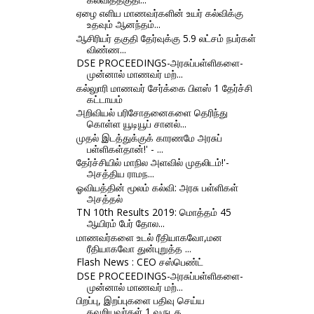
ஏழை எளிய மாணவர்களின் உயர் கல்விக்கு
உதவும் ஆனந்தம்...
ஆசிரியர் தகுதி தேர்வுக்கு 5.9 லட்சம் நபர்கள்
விண்ண...
DSE PROCEEDINGS-அரசுப்பள்ளிகளை-
முன்னால் மாணவர் மற்...
கல்லுாரி மாணவர் சேர்க்கை பிளஸ் 1 தேர்ச்சி
கட்டாயம்
அறிவியல் பரிசோதனைகளை தெரிந்து
கொள்ள யூடியூப் சானல்...
முதல் இடத்துக்குக் காரணமே அரசுப்
பள்ளிகள்தான்!' - ...
தேர்ச்சியில் மாநில அளவில் முதலிடம்!'-
அசத்திய ராமந...
ஓவியத்தின் மூலம் கல்வி: அரசு பள்ளிகள்
அசத்தல்
TN 10th Results 2019: மொத்தம் 45
ஆயிரம் பேர் தோல...
மாணவர்களை உடல் ரீதியாகவோ,மன
ரீதியாகவோ துன்புறுத்த ...
Flash News : CEO சஸ்பெண்ட்
DSE PROCEEDINGS-அரசுப்பள்ளிகளை-
முன்னால் மாணவர் மற்...
பிறப்பு, இறப்புகளை பதிவு செய்ய
தவறியவர்கள் 1 வருடத...