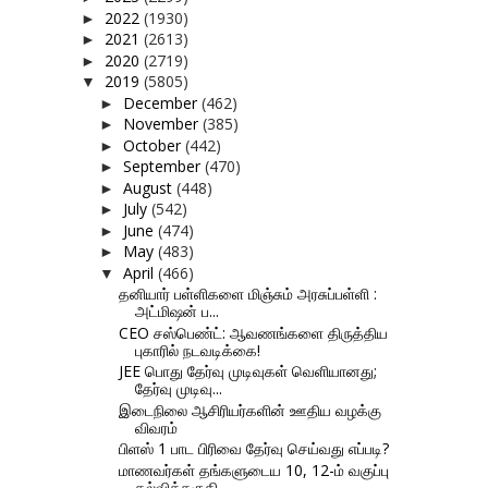
2022
(1930)
►
2021
(2613)
►
2020
(2719)
►
2019
(5805)
▼
December
(462)
►
November
(385)
►
October
(442)
►
September
(470)
►
August
(448)
►
July
(542)
►
June
(474)
►
May
(483)
►
April
(466)
▼
தனியார் பள்ளிகளை மிஞ்சும் அரசுப்பள்ளி :
அட்மிஷன் ப...
CEO சஸ்பெண்ட்: ஆவணங்களை திருத்திய
புகாரில் நடவடிக்கை!
JEE பொது தேர்வு முடிவுகள் வெளியானது;
தேர்வு முடிவு...
இடைநிலை ஆசிரியர்களின் ஊதிய வழக்கு
விவரம்
பிளஸ் 1 பாட பிரிவை தேர்வு செய்வது எப்படி?
மாணவர்கள் தங்களுடைய 10, 12-ம் வகுப்பு
கல்வித்தகுதி...