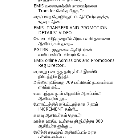
EMIS வலைதளத்தில் மாணவர்களை
Transfer செய்த பிறகு Tr...
வகுப்பறை தொழில்நுட்பம் ஆசிரியர்களுக்கு
உதவும் ஆண்...
EMIS- TRANSFER AND PROMOTION
DETAILS" VIDEO
கோடை விடுமுறையில் அரசு பள்ளி தலைமை
ஆசிரியர்கள் தவற...
PGTRB - முதுகலை ஆசிரியர்கள்
காலிப்பணியிட விவரம் கோ...
EMIS online Admissions and Promotions
Reg Director...
வரலாறு படைத்த தமிழச்சி..! இரண்டே
நிமிடத்தில் இந்தி...
அங்கீகாரமில்லாத 709 பள்ளிகள்: நடவடிக்கை
எடுக்க கல்...
உலக புத்தக நாள் விழாவில் அரசுப்பள்ளி
ஆசிரியரின் நூ...
போராட்டத்தில் ஈடுபட்டதற்காக 7 நாள்
INCREMENT தள்ளி...
கனவு ஆசிரியர்கள் தொடர்!!
ஊக்க ஊதிய உயர்வை திருப்பித்தர 800
ஆசிரியர்களுக்கு ...
தேர்ச்சி சதவீதம் அதிகரிப்பால் அரசு
பள்ளிகளுக்கு பட...