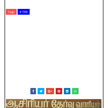
Tags
# TRB