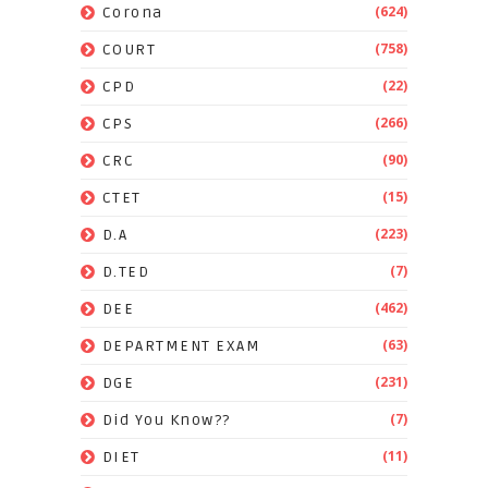
(624)
Corona
(758)
COURT
(22)
CPD
(266)
CPS
(90)
CRC
(15)
CTET
(223)
D.A
(7)
D.TED
(462)
DEE
(63)
DEPARTMENT EXAM
(231)
DGE
(7)
Did You Know??
(11)
DIET