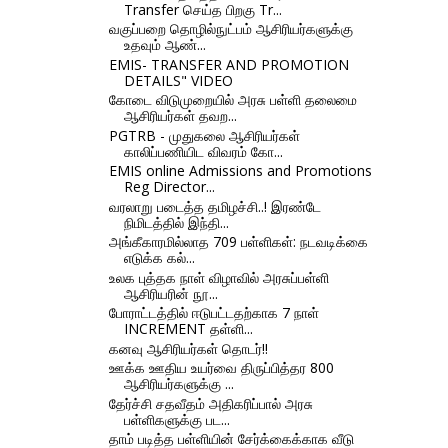
Transfer செய்த பிறகு Tr...
வகுப்பறை தொழில்நுட்பம் ஆசிரியர்களுக்கு
உதவும் ஆண்...
EMIS- TRANSFER AND PROMOTION
DETAILS" VIDEO
கோடை விடுமுறையில் அரசு பள்ளி தலைமை
ஆசிரியர்கள் தவற...
PGTRB - முதுகலை ஆசிரியர்கள்
காலிப்பணியிட விவரம் கோ...
EMIS online Admissions and Promotions
Reg Director...
வரலாறு படைத்த தமிழச்சி..! இரண்டே
நிமிடத்தில் இந்தி...
அங்கீகாரமில்லாத 709 பள்ளிகள்: நடவடிக்கை
எடுக்க கல்...
உலக புத்தக நாள் விழாவில் அரசுப்பள்ளி
ஆசிரியரின் நூ...
போராட்டத்தில் ஈடுபட்டதற்காக 7 நாள்
INCREMENT தள்ளி...
கனவு ஆசிரியர்கள் தொடர்!!
ஊக்க ஊதிய உயர்வை திருப்பித்தர 800
ஆசிரியர்களுக்கு ...
தேர்ச்சி சதவீதம் அதிகரிப்பால் அரசு
பள்ளிகளுக்கு பட...
தாம் படித்த பள்ளியின் சேர்க்கைக்காக வீடு