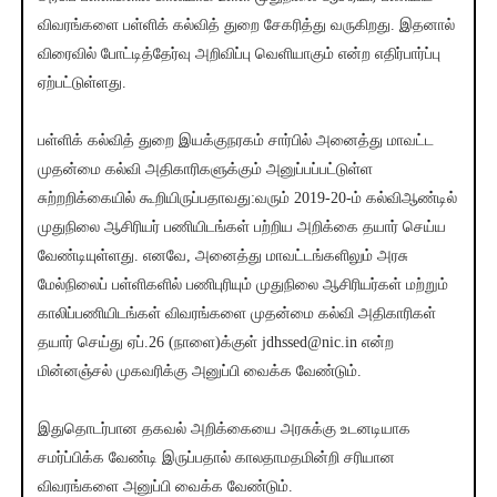
விவரங்களை பள்ளிக் கல்வித் துறை சேகரித்து வருகிறது. இதனால்
விரைவில் போட்டித்தேர்வு அறிவிப்பு வெளியாகும் என்ற எதிர்பார்ப்பு
ஏற்பட்டுள்ளது.
பள்ளிக் கல்வித் துறை இயக்குநரகம் சார்பில் அனைத்து மாவட்ட
முதன்மை கல்வி அதிகாரிகளுக்கும் அனுப்பப்பட்டுள்ள
சுற்றறிக்கையில் கூறியிருப்பதாவது:வரும் 2019-20-ம் கல்விஆண்டில்
முதுநிலை ஆசிரியர் பணியிடங்கள் பற்றிய அறிக்கை தயார் செய்ய
வேண்டியுள்ளது. எனவே, அனைத்து மாவட்டங்களிலும் அரசு
மேல்நிலைப் பள்ளிகளில் பணிபுரியும் முதுநிலை ஆசிரியர்கள் மற்றும்
காலிப்பணியிடங்கள் விவரங்களை முதன்மை கல்வி அதிகாரிகள்
தயார் செய்து ஏப்.26 (நாளை)க்குள் jdhssed@nic.in என்ற
மின்னஞ்சல் முகவரிக்கு அனுப்பி வைக்க வேண்டும்.
இதுதொடர்பான தகவல் அறிக்கையை அரசுக்கு உடனடியாக
சமர்ப்பிக்க வேண்டி இருப்பதால் காலதாமதமின்றி சரியான
விவரங்களை அனுப்பி வைக்க வேண்டும்.