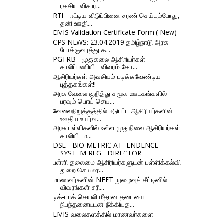
ரகசிய விசார...
RTI - ஈட்டிய விடுப்பினை சரண் செய்யும்போது,
தனி ஊதி...
EMIS Validation Certificate Form ( New)
CPS NEWS: 23.04.2019 தமிழ்நாடு அரசு
போக்குவரத்து க...
PGTRB - முதுகலை ஆசிரியர்கள்
காலிப்பணியிட விவரம் கோ...
ஆசிரியர்கள் அவசியம் படிக்கவேண்டிய
புத்தகங்கள்!!
அரசு வேலை குறித்து சமூக ஊடகங்களில்
பரவும் பொய் செய...
வேலைநிறுத்தத்தில் ஈடுபட்ட ஆசிரியர்களின்
ஊதிய உயர்வ...
அரசு பள்ளிகளில் உள்ள முதுநிலை ஆசிரியர்கள்
காலியிடம...
DSE - BIO METRIC ATTENDENCE
SYSTEM REG - DIRECTOR ...
பள்ளி தலைமை ஆசிரியர்களுடன் பள்ளிக்கல்வி
துறை செயலர...
மாணவர்களின் NEET நுழைவுச் சீட்டினில்
விவரங்கள் சரி...
டிக்-டாக் செயலி மீதான தடையை
நிபந்தனையுடன் நீக்கியத...
EMIS வலைதளத்தில் மாணவர்களை