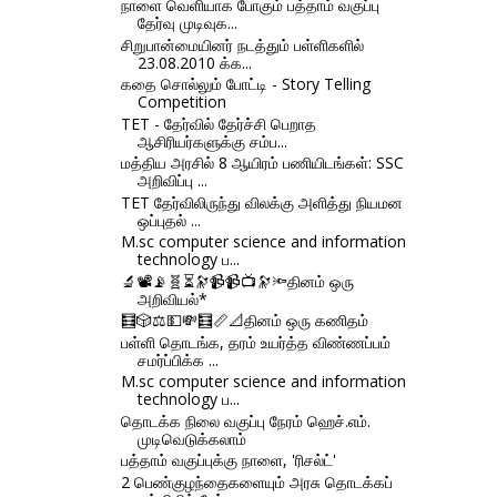
நாளை வெளியாக போகும் பத்தாம் வகுப்பு
தேர்வு முடிவுக...
சிறுபான்மையினர் நடத்தும் பள்ளிகளில்
23.08.2010 க்க...
கதை சொல்லும் போட்டி - Story Telling
Competition
TET - தேர்வில் தேர்ச்சி பெறாத
ஆசிரியர்களுக்கு சம்ப...
மத்திய அரசில் 8 ஆயிரம் பணியிடங்கள்: SSC
அறிவிப்பு ...
TET தேர்விலிருந்து விலக்கு அளித்து நியமன
ஒப்புதல் ...
M.sc computer science and information
technology ப...
🔬📽📡🧬⏳🔭📹📹📺🔭🔦தினம் ஒரு
அறிவியல்*
🧮🎲⚖💵💸🧮📏📐தினம் ஒரு கணிதம்
பள்ளி தொடங்க, தரம் உயர்த்த விண்ணப்பம்
சமர்ப்பிக்க ...
M.sc computer science and information
technology ப...
தொடக்க நிலை வகுப்பு நேரம் ஹெச்.எம்.
முடிவெடுக்கலாம்
பத்தாம் வகுப்புக்கு நாளை, 'ரிசல்ட்'
2 பெண்குழந்தைகளையும் அரசு தொடக்கப்