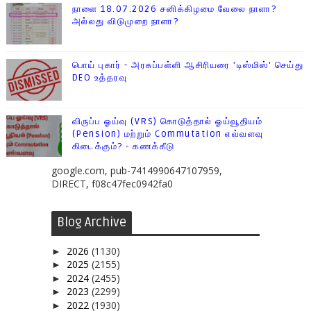
நாளை 18.07.2026 சனிக்கிழமை வேலை நாளா?
அல்லது விடுமுறை நாளா?
பொய் புகார் - அரசுப்பள்ளி ஆசிரியரை 'டிஸ்மிஸ்' செய்து
DEO உத்தரவு
விருப்ப ஓய்வு (VRS) கொடுத்தால் ஓய்வூதியம்
(Pension) மற்றும் Commutation எவ்வளவு
கிடைக்கும்? - கணக்கீடு
google.com, pub-7414990647107959,
DIRECT, f08c47fec0942fa0
Blog Archive
2026
(1130)
►
2025
(2155)
►
2024
(2455)
►
2023
(2299)
►
2022
(1930)
►