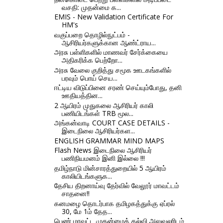
வசதி: முதன்மை க...
EMIS - New Validation Certificate For
HM's
வகுப்பறை தொழில்நுட்பம் -
ஆசிரியர்களுக்கான ஆண்ட்ராய...
அரசு பள்ளிகளில் மாணவர் சேர்க்கையை
அதிகரிக்க பெற்றோ...
அரசு வேலை குறித்து சமூக ஊடகங்களில்
பரவும் பொய் செய...
ஈட்டிய விடுப்பினை சரண் செய்யும்போது, தனி
ஊதியத்தின...
2 ஆயிரம் முதுகலை ஆசிரியர் காலி
பணியிடங்கள் TRB மூல...
அங்கன்வாடி COURT CASE DETAILS -
இடைநிலை ஆசிரியர்கள...
ENGLISH GRAMMAR MIND MAPS
Flash News இடைநிலை ஆசிரியர்
பணிநியமனம் இனி இல்லை !!!
தமிழ்நாடு மின்சாரத்துறையில் 5 ஆயிரம்
காலியிடங்களுக...
தேசிய திறனாய்வு தேர்வில் வேலூர் மாவட்டம்
சாதனை!!
கனமழை தொடர்பாக தமிழகத்துக்கு ஏப்ரல்
30, மே 1ம் தேத...
பெண் மாவட்ட முதன்மைக் கல்வி அலுவலரிடம்