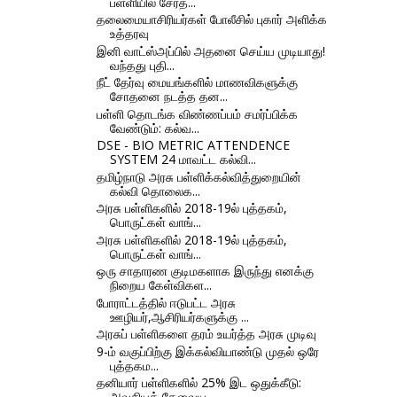
பள்ளியில் சேர்த...
தலைமையாசிரியர்கள் போலீசில் புகார் அளிக்க
உத்தரவு
இனி வாட்ஸ்அப்பில் அதனை செய்ய முடியாது!
வந்தது புதி...
நீட் தேர்வு மையங்களில் மாணவிகளுக்கு
சோதனை நடத்த தன...
பள்ளி தொடங்க விண்ணப்பம் சமர்ப்பிக்க
வேண்டும்: கல்வ...
DSE - BIO METRIC ATTENDENCE
SYSTEM 24 மாவட்ட கல்வி...
தமிழ்நாடு அரசு பள்ளிக்கல்வித்துறையின்
கல்வி தொலைக...
அரசு பள்ளிகளில் 2018-19ல் புத்தகம்,
பொருட்கள் வாங்...
அரசு பள்ளிகளில் 2018-19ல் புத்தகம்,
பொருட்கள் வாங்...
ஒரு சாதாரண குடிமகளாக இருந்து எனக்கு
நிறைய கேள்விகள...
போராட்டத்தில் ஈடுபட்ட அரசு
ஊழியர்,ஆசிரியர்களுக்கு ...
அரசுப் பள்ளிகளை தரம் உயர்த்த அரசு முடிவு
9-ம் வகுப்பிற்கு இக்கல்வியாண்டு முதல் ஒரே
புத்தகம...
தனியார் பள்ளிகளில் 25% இட ஒதுக்கீடு:
அவசியத் தேவைய...