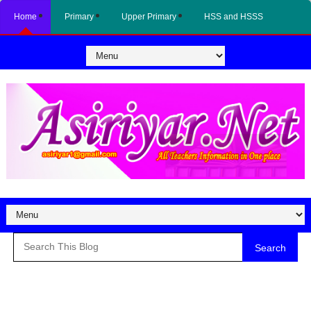
Home
Primary
Upper Primary
HSS and HSSS
Search