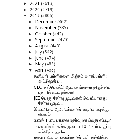
2021
(2613)
►
2020
(2719)
►
2019
(5805)
▼
December
(462)
►
November
(385)
►
October
(442)
►
September
(470)
►
August
(448)
►
July
(542)
►
June
(474)
►
May
(483)
►
April
(466)
▼
தனியார் பள்ளிகளை மிஞ்சும் அரசுப்பள்ளி :
அட்மிஷன் ப...
CEO சஸ்பெண்ட்: ஆவணங்களை திருத்திய
புகாரில் நடவடிக்கை!
JEE பொது தேர்வு முடிவுகள் வெளியானது;
தேர்வு முடிவு...
இடைநிலை ஆசிரியர்களின் ஊதிய வழக்கு
விவரம்
பிளஸ் 1 பாட பிரிவை தேர்வு செய்வது எப்படி?
மாணவர்கள் தங்களுடைய 10, 12-ம் வகுப்பு
கல்வித்தகுதி...
ஏழை எளிய மாணவர்களின் உயர் கல்விக்கு