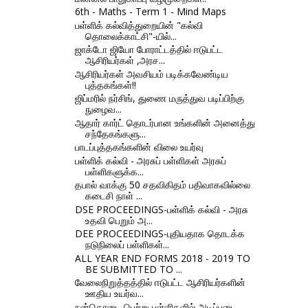
6th - Maths - Term 1 - Mind Maps
பள்ளிக் கல்வித்துறையின் "கல்வி
தொலைக்காட்சி"-யில்...
ஜாக்டோ ஜியோ போராட்டத்தில் ஈடுபட்ட
ஆசிரியர்கள் ,அரச...
ஆசிரியர்கள் அவசியம் படிக்கவேண்டிய
புத்தகங்கள்!!
ஜிப்மரில் நர்சிங், துணை மருத்துவ படிப்பிற்கு
நுழைவ...
ஆதார் கார்ட் தொடர்பான உங்களின் அனைத்து
சந்தேகங்களு...
பாடப்புத்தகங்களின் விலை உயர்வு
பள்ளிக் கல்வி - அரசுப் பள்ளிகள் அரசுப்
பள்ளிகளுக்க...
தபால் வாக்கு 50 சதவிகிதம் பதிவாகவில்லை
கடைசி நாள் ...
DSE PROCEEDINGS-பள்ளிக் கல்வி - அரசு
உதவி பெறும் அ...
DEE PROCEEDINGS-புதியதாக தொடக்க
நடுநிலைப் பள்ளிகள்...
ALL YEAR END FORMS 2018 - 2019 TO
BE SUBMITTED TO ...
வேலைநிறுத்தத்தில் ஈடுபட்ட ஆசிரியர்களின்
ஊதிய உயர்வ...
நன்கொடை பெற்று பள்ளிகளில் அடிப்படை