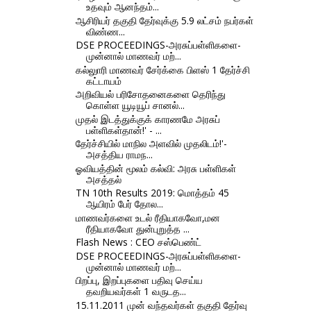
உதவும் ஆனந்தம்...
ஆசிரியர் தகுதி தேர்வுக்கு 5.9 லட்சம் நபர்கள்
விண்ண...
DSE PROCEEDINGS-அரசுப்பள்ளிகளை-
முன்னால் மாணவர் மற்...
கல்லுாரி மாணவர் சேர்க்கை பிளஸ் 1 தேர்ச்சி
கட்டாயம்
அறிவியல் பரிசோதனைகளை தெரிந்து
கொள்ள யூடியூப் சானல்...
முதல் இடத்துக்குக் காரணமே அரசுப்
பள்ளிகள்தான்!' - ...
தேர்ச்சியில் மாநில அளவில் முதலிடம்!'-
அசத்திய ராமந...
ஓவியத்தின் மூலம் கல்வி: அரசு பள்ளிகள்
அசத்தல்
TN 10th Results 2019: மொத்தம் 45
ஆயிரம் பேர் தோல...
மாணவர்களை உடல் ரீதியாகவோ,மன
ரீதியாகவோ துன்புறுத்த ...
Flash News : CEO சஸ்பெண்ட்
DSE PROCEEDINGS-அரசுப்பள்ளிகளை-
முன்னால் மாணவர் மற்...
பிறப்பு, இறப்புகளை பதிவு செய்ய
தவறியவர்கள் 1 வருடத...
15.11.2011 முன் வந்தவர்கள் தகுதி தேர்வு