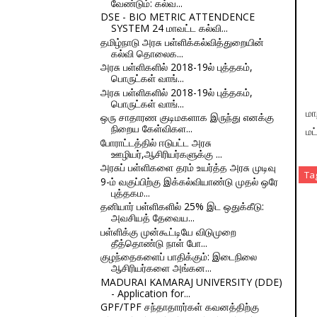
வேண்டும்: கல்வ...
DSE - BIO METRIC ATTENDENCE
SYSTEM 24 மாவட்ட கல்வி...
தமிழ்நாடு அரசு பள்ளிக்கல்வித்துறையின்
கல்வி தொலைக...
அரசு பள்ளிகளில் 2018-19ல் புத்தகம்,
பொருட்கள் வாங்...
அரசு பள்ளிகளில் 2018-19ல் புத்தகம்,
பொருட்கள் வாங்...
மா
ஒரு சாதாரண குடிமகளாக இருந்து எனக்கு
நிறைய கேள்விகள...
மட
போராட்டத்தில் ஈடுபட்ட அரசு
ஊழியர்,ஆசிரியர்களுக்கு ...
அரசுப் பள்ளிகளை தரம் உயர்த்த அரசு முடிவு
Ta
9-ம் வகுப்பிற்கு இக்கல்வியாண்டு முதல் ஒரே
புத்தகம...
தனியார் பள்ளிகளில் 25% இட ஒதுக்கீடு:
அவசியத் தேவைய...
பள்ளிக்கு முன்கூட்டியே விடுமுறை
தீத்தொண்டு நாள் போ...
குழந்தைகளைப் பாதிக்கும்: இடைநிலை
ஆசிரியர்களை அங்கன...
MADURAI KAMARAJ UNIVERSITY (DDE)
- Application for...
GPF/TPF சந்தாதாரர்கள் கவனத்திற்கு