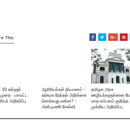
re This:
 10 உள்ளூர்
ஆசிரியர்கள் நியமனம் -
தமிழக அரசு
ுமுறை - மாவட்ட
தவெக தேர்தல் அறிக்கை
ஊழியர்களுக்கான ம
ியர் அறிவிப்பு
சொல்வது என்ன? -
மாத சம்பளம் குறித்த
அன்புமணி கேள்வி
முக்கிய அறிவிப்பு