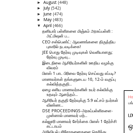
August
(448)
►
July
(542)
►
June
(474)
►
May
(483)
►
April
(466)
▼
தனியார் பள்ளிகளை மிஞ்சும் அரசுப்பள்ளி :
அட்மிஷன் ப...
CEO சஸ்பெண்ட்: ஆவணங்களை திருத்திய
புகாரில் நடவடிக்கை!
JEE பொது தேர்வு முடிவுகள் வெளியானது;
தேர்வு முடிவு...
இடைநிலை ஆசிரியர்களின் ஊதிய வழக்கு
விவரம்
பிளஸ் 1 பாட பிரிவை தேர்வு செய்வது எப்படி?
மாணவர்கள் தங்களுடைய 10, 12-ம் வகுப்பு
கல்வித்தகுதி...
ஏழை எளிய மாணவர்களின் உயர் கல்விக்கு
உதவும் ஆனந்தம்...
H
ஆசிரியர் தகுதி தேர்வுக்கு 5.9 லட்சம் நபர்கள்
பங
விண்ண...
DSE PROCEEDINGS-அரசுப்பள்ளிகளை-
ம
முன்னால் மாணவர் மற்...
கல்லுாரி மாணவர் சேர்க்கை பிளஸ் 1 தேர்ச்சி
ஒ
கட்டாயம்
அறிவியல் பரிசோதனைகளை தெரிந்து