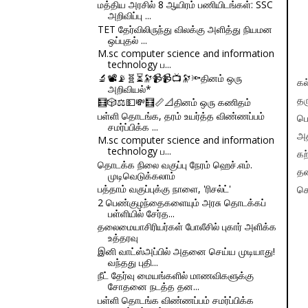
மத்திய அரசில் 8 ஆயிரம் பணியிடங்கள்: SSC
அறிவிப்பு ...
TET தேர்விலிருந்து விலக்கு அளித்து நியமன
ஒப்புதல் ...
M.sc computer science and information
technology ப...
🔬📽📡🧬⏳🔭📹📹📺🔭🔦தினம் ஒரு
கல
அறிவியல்*
🧮🎲⚖💵💸🧮📏📐தினம் ஒரு கணிதம்
தர
பள்ளி தொடங்க, தரம் உயர்த்த விண்ணப்பம்
பெ
சமர்ப்பிக்க ...
அ
M.sc computer science and information
technology ப...
கற
தொடக்க நிலை வகுப்பு நேரம் ஹெச்.எம்.
தன
முடிவெடுக்கலாம்
பத்தாம் வகுப்புக்கு நாளை, 'ரிசல்ட்'
கொ
2 பெண்குழந்தைகளையும் அரசு தொடக்கப்
பள்ளியில் சேர்த...
தலைமையாசிரியர்கள் போலீசில் புகார் அளிக்க
உத்தரவு
இனி வாட்ஸ்அப்பில் அதனை செய்ய முடியாது!
வந்தது புதி...
நீட் தேர்வு மையங்களில் மாணவிகளுக்கு
சோதனை நடத்த தன...
பள்ளி தொடங்க விண்ணப்பம் சமர்ப்பிக்க