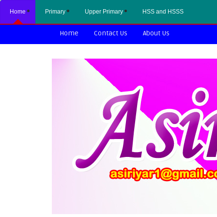
Home
Primary
Upper Primary
HSS and HSSS
Home
Contact Us
About Us