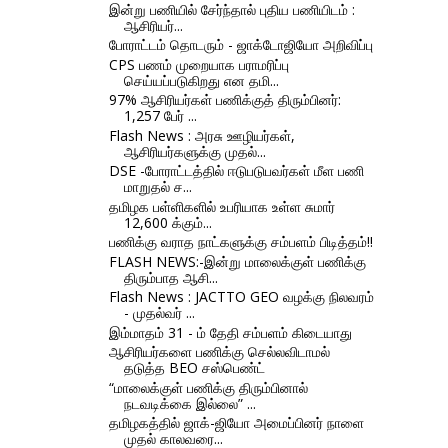
இன்று பணியில் சேர்ந்தால் புதிய பணியிடம் :
ஆசிரியர்...
போராட்டம் தொடரும் - ஜாக்டோஜியோ அறிவிப்பு
CPS பணம் முறையாக பராமரிப்பு
செய்யப்படுகிறது என தமி...
97% ஆசிரியர்கள் பணிக்குத் திரும்பினர்:
1,257 பேர் ...
Flash News : அரசு ஊழியர்கள்,
ஆசிரியர்களுக்கு முதல்...
DSE -போராட்டத்தில் ஈடுபடுபவர்கள் மீள பணி
மாறுதல் ச...
தமிழக பள்ளிகளில் உபரியாக உள்ள சுமார்
12,600 க்கும்...
பணிக்கு வராத நாட்களுக்கு சம்பளம் பிடித்தம்!!
FLASH NEWS:-இன்று மாலைக்குள் பணிக்கு
திரும்பாத ஆசி...
Flash News : JACTTO GEO வழக்கு நிலவரம்
- முதல்வர் ...
இம்மாதம் 31 - ம் தேதி சம்பளம் கிடையாது
ஆசிரியர்களை பணிக்கு செல்லவிடாமல்
தடுத்த BEO சஸ்பெண்ட்
“மாலைக்குள் பணிக்கு திரும்பினால்
நடவடிக்கை இல்லை” ...
தமிழகத்தில் ஜாக்-ஜியோ அமைப்பினர் நாளை
முதல் காலவரை...