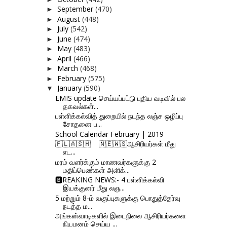
September
(470)
►
August
(448)
►
July
(542)
►
June
(474)
►
May
(483)
►
April
(466)
►
March
(468)
►
February
(575)
►
January
(590)
▼
EMIS update செய்யப்பட்டு புதிய வடிவில் பல
தகவல்கள்...
பள்ளிக்கல்வித் துறையில் நடந்த லஞ்ச ஒழிப்பு
சோதனை ப...
School Calendar February | 2019
🇫‌🇱‌🇦‌🇸‌🇭‌ 🇳‌🇪‌🇼‌🇸‌ஆசிரியர்கள் மீது
எட...
மரம் வளர்க்கும் மாணவர்களுக்கு 2
மதிப்பெண்கள் அளிக்...
🅱REAKING NEWS:- 4 பள்ளிக்கல்வி
இயக்குனர் மீது லஞ...
5 மற்றும் 8-ம் வகுப்புகளுக்கு பொதுத்தேர்வு
நடத்த ம...
அங்கன்வாடிகளில் இடைநிலை ஆசிரியர்களை
நியமனம் செய்ய ...