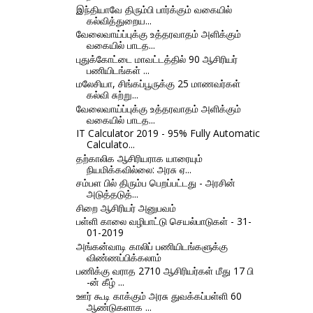
இந்தியாவே திரும்பி பார்க்கும் வகையில்
கல்வித்துறைய...
வேலைவாய்ப்புக்கு உத்தரவாதம் அளிக்கும்
வகையில் பாடத...
புதுக்கோட்டை மாவட்டத்தில் 90 ஆசிரியர்
பணியிடங்கள் ...
மலேசியா, சிங்கப்பூருக்கு 25 மாணவர்கள்
கல்வி சுற்று...
வேலைவாய்ப்புக்கு உத்தரவாதம் அளிக்கும்
வகையில் பாடத...
IT Calculator 2019 - 95% Fully Automatic
Calculato...
தற்காலிக ஆசிரியராக யாரையும்
நியமிக்கவில்லை: அரசு ஏ...
சம்பள பில் திரும்ப பெறப்பட்டது - அரசின்
அடுத்தடுத்...
சிறை ஆசிரியர் அனுபவம்
பள்ளி காலை வழிபாட்டு செயல்பாடுகள் - 31-
01-2019
அங்கன்வாடி காலிப் பணியிடங்களுக்கு
விண்ணப்பிக்கலாம்
பணிக்கு வராத 2710 ஆசிரியர்கள் மீது 17 பி
-ன் கீழ் ...
ஊர் கூடி காக்கும் அரசு துவக்கப்பள்ளி 60
ஆண்டுகளாக ...