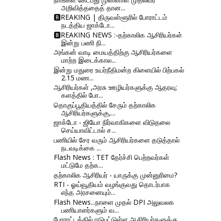
அறிவித்ததைத் தான...
🅱REAKING | திருவள்ளூரில் போராட்டம்
நடத்திய ஜாக்டோ...
🅱REAKING NEWS :-தற்காலிக ஆசிரியர்கள்
இன்று பணி நி...
அங்கன் வாடி மையத்திற்கு ஆசிரியர்களை
மாற்ற இடைக்கால...
இன்று மதுரை உயர்நீதிமன்ற கிளையில் பிற்பகல்
2.15 மண...
ஆசிரியர்கள் ,அரசு ஊழியர்களுக்கு ஆதரவு;
களத்தில் போ...
தொகுப்பூதியத்தில் சேரும் தற்காலிக
ஆசிரியர்களுக்கு,...
ஜாக்டோ - ஜியோ நிர்வாகிகளை விடுதலை
செய்யாவிட்டால் ச...
பணியில் சேர வரும் ஆசிரியர்களை தடுத்தால்
நடவடிக்கை ...
Flash News : TET தேர்ச்சி பெற்றவர்கள்
மட்டுமே தற்க...
தற்காலிக ஆசிரியர் - யாருக்கு முன்னுரிமை?
RTI - ஓய்வூதியம் வழங்குவது தொடர்பாக
எந்த அரசனையும்...
Flash News...நாளை முதல் DPI அலுவலக
பணியாளர்களும் வ...
போராட்டத்தில் ஈடுபட்டுள்ள ஆசிரியர்களுக்கு