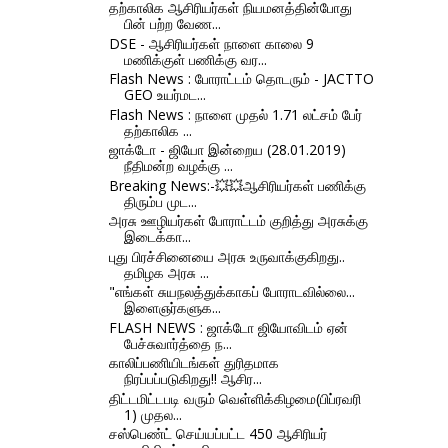
தற்காலிக ஆசிரியர்கள் நியமனத்தின்போது
பின் பற்ற வேண...
DSE - ஆசிரியர்கள் நாளை காலை 9
மணிக்குள் பணிக்கு வர...
Flash News : போராட்டம் தொடரும் - JACTTO
GEO உயர்மட...
Flash News : நாளை முதல் 1.71 லட்சம் பேர்
தற்காலிக ...
ஜாக்டோ - ஜியோ இன்றைய (28.01.2019)
நீதிமன்ற வழக்கு ...
Breaking News:-💥💥ஆசிரியர்கள் பணிக்கு
திரும்ப முட...
அரசு ஊழியர்கள் போராட்டம் குறித்து அரசுக்கு
இடைக்கா...
புது பிரச்சினையை அரசு உருவாக்குகிறது..
தமிழக அரசு ...
"எங்கள் சுயநலத்துக்காகப் போராடவில்லை...
இளைஞர்களுக...
FLASH NEWS : ஜாக்டோ ஜியோவிடம் ஏன்
பேச்சுவார்த்தை ந...
காலிப்பணியிடங்கள் துரிதமாக
நிரப்பப்படுகிறது!! ஆசிர...
திட்டமிட்டபடி வரும் வெள்ளிக்கிழமை(பிப்ரவரி
1) முதல...
சஸ்பெண்ட் செய்யப்பட்ட 450 ஆசிரியர்