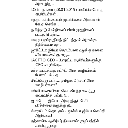
அரசு இறு...
DSE - நாளை (28.01.2019) பணியில் சேராத
ஆசிரியர்கள் ...
எந்தப் பள்ளியையும் மூடவில்லை: அமைச்சர்
கே.ஏ. செங்க...
தமிழ்நாடு மேல்நிலைப்பள்ளி முதுநிலைப்
பட்டதாரி மற்ற...
பழைய ஓய்வூதியத் திட்டத்தால் அரசுக்கு
நிதிச்சுமை ஏற...
ஜாக்ட்டோ ஜியோ தொடர்பான வழக்கு நாளை
விசாரணைக்கு வரு...
JACTTO GEO - போராட்ட ஆசிரியர்களுக்கு
CEO வழங்கியு...
உச்ச கட்டத்தை எட்டும் அரசு ஊழியர்கள்
போராட்டம் - த...
மிரட்டுவது யார்.......தமிழக அரசா? அரசு
ஊழியர்களா? ...
பள்ளி மாணவியை கொடியேற்ற வைத்து
கவுரவித்த பள்ளி நி...
ஜாக்டோ - ஜியோ : அழைத்துப் பேசி
பிரச்சினைகளுக்கு தீ...
போராட்டம் தொடரும் - ஜாக்டோ ஜியோ செய்தி
அறிக்கை!
தற்காலிக ஆசிரியர் நியமனம்: குழப்பத்தில்
கல்வித்துறை