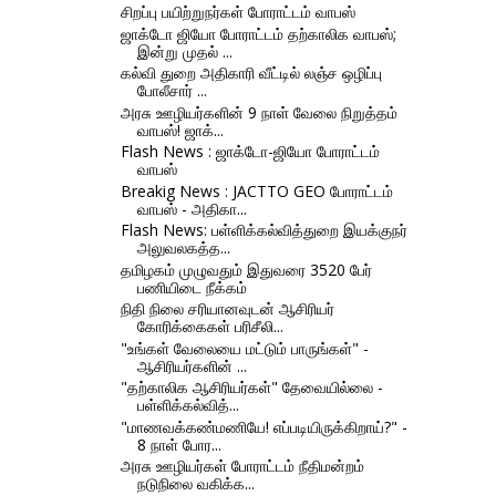
சிறப்பு பயிற்றுநர்கள் போராட்டம் வாபஸ்
ஜாக்டோ ஜியோ போராட்டம் தற்காலிக வாபஸ்;
இன்று முதல் ...
கல்வி துறை அதிகாரி வீட்டில் லஞ்ச ஒழிப்பு
போலீசார் ...
அரசு ஊழியர்களின் 9 நாள் வேலை நிறுத்தம்
வாபஸ்! ஜாக்...
Flash News : ஜாக்டோ-ஜியோ போராட்டம்
வாபஸ்
Breakig News : JACTTO GEO போராட்டம்
வாபஸ் - அதிகா...
Flash News: பள்ளிக்கல்வித்துறை இயக்குநர்
அலுவலகத்த...
தமிழகம் முழுவதும் இதுவரை 3520 பேர்
பணியிடை நீக்கம்
நிதி நிலை சரியானவுடன் ஆசிரியர்
கோரிக்கைகள் பரிசீலி...
"உங்கள் வேலையை மட்டும் பாருங்கள்" -
ஆசிரியர்களின் ...
"தற்காலிக ஆசிரியர்கள்" தேவையில்லை -
பள்ளிக்கல்வித்...
"மாணவக்கண்மணியே! எப்படியிருக்கிறாய்?" -
8 நாள் போர...
அரசு ஊழியர்கள் போராட்டம் நீதிமன்றம்
நடுநிலை வகிக்க...