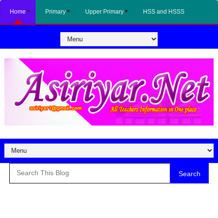
Home
Primary
Upper Primary
HSS and HSSS
Search