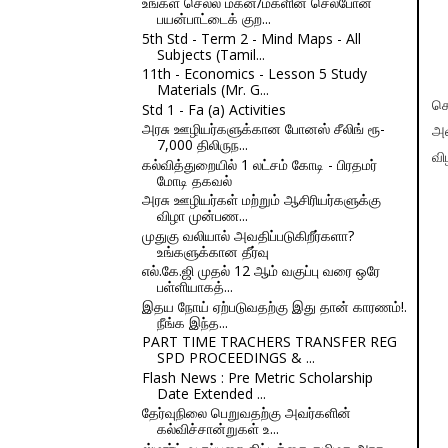
உங்கள் செல்ல மகன்/மகளின் செல்போன்
பயன்பாட்டைக் குற...
5th Std - Term 2 - Mind Maps - All
Subjects (Tamil...
11th - Economics - Lesson 5 Study
Materials (Mr. G...
செ
Std 1 - Fa (a) Activities
அரசு ஊழியர்களுக்கான போனஸ் சீலிங் ரூ-
அவ
7,000 திலிருந...
வி
கல்வித்துறையில் 1 லட்சம் கோடி - பிரதமர்
மோடி தகவல்
அரசு ஊழியர்கள் மற்றும் ஆசிரியர்களுக்கு
விழா முன்பண...
முதுகு வலியால் அவதிப்படுகிறீர்களா?
உங்களுக்கான தீர்வு
எல்.கே.ஜி முதல் 12 ஆம் வகுப்பு வரை ஒரே
பள்ளியாகத்...
இதய நோய் ஏற்படுவதற்கு இது தான் காரணம்!.
நீங்க இந்த...
PART TIME TRACHERS TRANSFER REG
SPD PROCEEDINGS & ...
Flash News : Pre Metric Scholarship
Date Extended ...
தேர்வுநிலை பெறுவதற்கு அவர்களின்
கல்விச்சான்றுகள் உ...