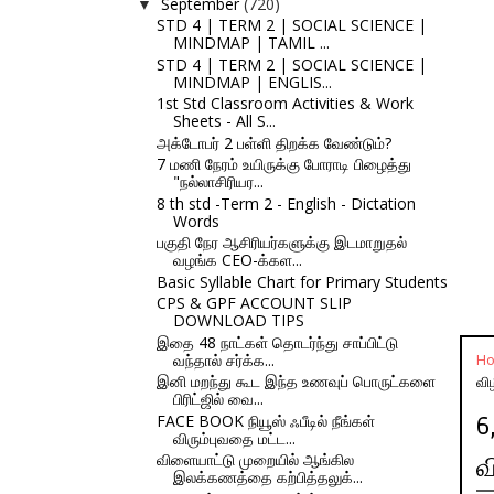
September
(720)
▼
STD 4 | TERM 2 | SOCIAL SCIENCE |
MINDMAP | TAMIL ...
STD 4 | TERM 2 | SOCIAL SCIENCE |
MINDMAP | ENGLIS...
1st Std Classroom Activities & Work
Sheets - All S...
அக்டோபர் 2 பள்ளி திறக்க வேண்டும்?
7 மணி நேரம் உயிருக்கு போராடி பிழைத்து
"நல்லாசிரியர...
8 th std -Term 2 - English - Dictation
Words
பகுதி நேர ஆசிரியர்களுக்கு இடமாறுதல்
வழங்க CEO-க்கள...
Basic Syllable Chart for Primary Students
CPS & GPF ACCOUNT SLIP
DOWNLOAD TIPS
இதை 48 நாட்கள் தொடர்ந்து சாப்பிட்டு
வந்தால் சர்க்க...
H
இனி மறந்து கூட இந்த உணவுப் பொருட்களை
விழ
பிரிட்ஜில் வை...
FACE BOOK நியூஸ் ஃபீடில் நீங்கள்
6
விரும்புவதை மட்ட...
விளையாட்டு முறையில் ஆங்கில
வ
இலக்கணத்தை கற்பித்தலுக்...