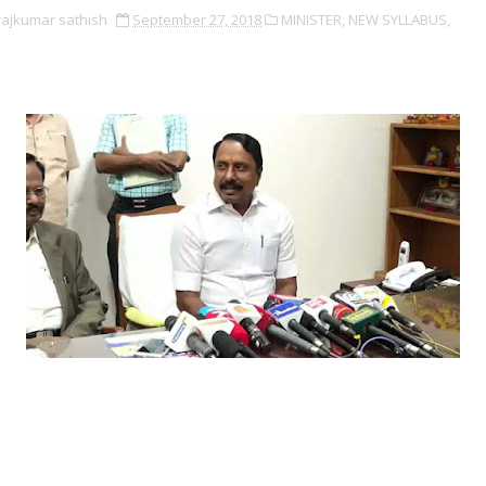
rajkumar sathish
September 27, 2018
MINISTER,
NEW SYLLABUS,