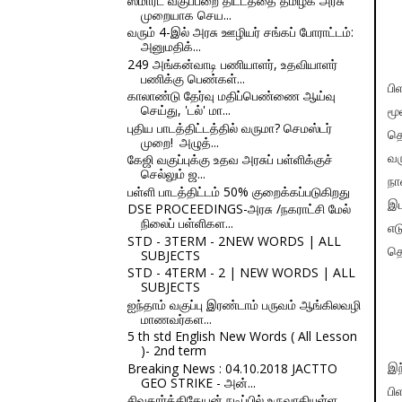
ஸ்மார்ட் வகுப்பறை திட்டத்தை தமிழக அரசு
முறையாக செய...
வரும் 4-இல் அரசு ஊழியர் சங்கப் போராட்டம்:
அனுமதிக்...
249 அங்கன்வாடி பணியாளர், உதவியாளர்
பணிக்கு பெண்கள்...
பி
காலாண்டு தேர்வு மதிப்பெண்ணை ஆய்வு
செய்து, 'டல்' மா...
மூ
புதிய பாடத்திட்டத்தில் வருமா? செமஸ்டர்
தொ
முறை! அழுத்...
கேஜி வகுப்புக்கு உதவ அரசுப் பள்ளிக்குச்
வர
செல்லும் ஜ...
நா
பள்ளி பாடத்திட்டம் 50% குறைக்கப்படுகிறது
இட
DSE PROCEEDINGS-அரசு /நகராட்சி மேல்
நிலைப் பள்ளிகள...
எட
STD - 3TERM - 2NEW WORDS | ALL
தெ
SUBJECTS
STD - 4TERM - 2 | NEW WORDS | ALL
SUBJECTS
ஐந்தாம் வகுப்பு இரண்டாம் பருவம் ஆங்கிலவழி
மாணவர்கள...
5 th std English New Words ( All Lesson
)- 2nd term
Breaking News : 04.10.2018 JACTTO
இந
GEO STRIKE - அன்...
பி
சிவகார்த்திகேயன் நடிப்பில் உருவாகியுள்ள