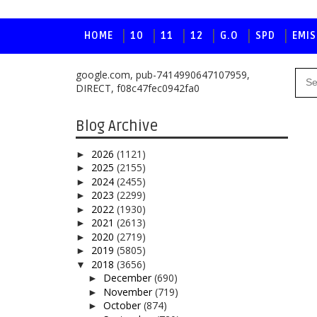
HOME
10
11
12
G.O
SPD
EMIS
google.com, pub-7414990647107959,
DIRECT, f08c47fec0942fa0
Blog Archive
2026
(1121)
►
2025
(2155)
►
2024
(2455)
►
2023
(2299)
►
2022
(1930)
►
2021
(2613)
►
2020
(2719)
►
2019
(5805)
►
2018
(3656)
▼
December
(690)
►
November
(719)
►
October
(874)
►