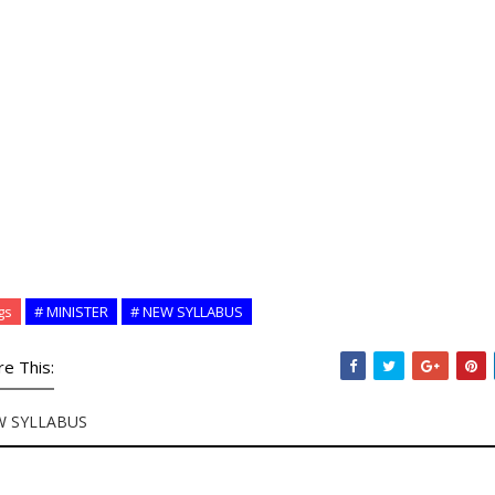
gs
# MINISTER
# NEW SYLLABUS
re This:
W SYLLABUS