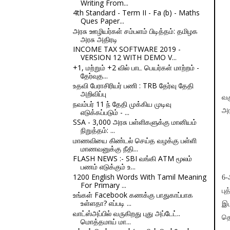
Writing From...
4th Standard - Term II - Fa (b) - Maths
Ques Paper...
அரசு ஊழியர்கள் சம்பளம் பிடித்தம்: தமிழக
அரசு அதிரடி
INCOME TAX SOFTWARE 2019 -
VERSION 12 WITH DEMO V...
+1, மற்றும் +2 வில் பாட பெயர்கள் மாற்றம் -
தேர்வுத...
உதவி பேராசிரியர் பணி : TRB தேர்வு தேதி
அறிவிப்பு
வக
நவம்பர் 11 ந் தேதி முக்கிய முடிவு
அர
எடுக்கப்படும் - ...
SSA - 3,000 அரசு பள்ளிகளுக்கு மானியம்
நிறுத்தம்: ...
மாணவியை கிண்டல் செய்த வழக்கு பள்ளி
மாணவனுக்கு நீதி...
FLASH NEWS :- SBI வங்கி ATM மூலம்
பணம் எடுக்கும் உ...
1200 English Words With Tamil Meaning
6-
For Primary ...
பு
உங்கள் Facebook கணக்கு பாதுகாப்பாக
உள்ளதா? எப்படி ...
இ
வாட்ஸ்அப்பில் வருகிறது புது அப்டேட்..
தெ
மொத்தமாய் மா...