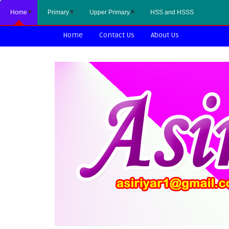
Home
Primary
Upper Primary
HSS and HSSS
Home
Contact Us
About Us