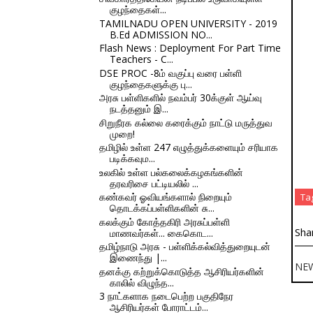
குழந்தைகள்...
TAMILNADU OPEN UNIVERSITY - 2019
B.Ed ADMISSION NO...
Flash News : Deployment For Part Time
Teachers - C...
DSE PROC -8ம் வகுப்பு வரை பள்ளி
குழந்தைகளுக்கு பு...
அரசு பள்ளிகளில் நவம்பர் 30க்குள் ஆய்வு
நடத்தனும் இ...
சிறுநீரக கல்லை கரைக்கும் நாட்டு மருத்துவ
முறை!
தமிழில் உள்ள 247 எழுத்துக்களையும் சரியாக
படிக்கவும...
உலகில் உள்ள பல்கலைக்கழகங்களின்
தரவரிசை பட்டியலில் ...
கண்கவர் ஓவியங்களால் நிறையும்
Ta
தொடக்கப்பள்ளிகளின் சு...
கலக்கும் கோத்தகிரி அரசுப்பள்ளி
Sha
மாணவர்கள்... கைகொட...
தமிழ்நாடு அரசு - பள்ளிக்கல்வித்துறையுடன்
இணைந்து |...
NE
தனக்கு கற்றுக்கொடுத்த ஆசிரியர்களின்
காலில் விழுந்த...
3 நாட்களாக நடைபெற்ற பகுதிநேர
ஆசிரியர்கள் போராட்டம்...