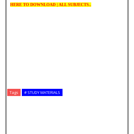
HERE TO DOWNLOAD | ALL SUBJECTS..
Tags
# STUDY MATERIALS