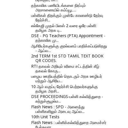
தற்காலிக பணியிடங்களை நிரப்பும்
அரசாணையில் கம்ப்யூட...
பள்ளிகள் திறக்கும் முன்பே காலாண்டு தேர்வு
தேர்ச்சி...
எல்கேஜி முதல் பிளஸ் 2 வரை ஒரே பள்ளி:
தமிழக அரசு பு...
DSE - PG Teachers (PTA) Appointment -
தற்காலிக மு...
ஆசிரியர்களுக்கு குரல்வளம் பாதிக்கப்படுகிறது
- ஆய்வ...
2nd TERM 1st STD TAMIL TEXT BOOK
QR CODES.
RTI தகவல் அறியும் உரிமை சட்டத்தின் கீழ்
தகவல் கோரு...
பழைய ஊதியத்தில் தொடரும் அரசு ஊழியர்
மற்றும் ஆசிரிய...
10 ஆம் வகுப்பு தேர்ச்சி பெற்றவர்களுக்கு
தமிழக அரசி...
DSE PROCEEDINGS-பள்ளி கல்வித்துறை -
சுற்றுச்சூழல்ம...
Flash News : SPD - அனைத்து
பள்ளிகளிலும் அடைவு ஆய்வ...
10th Unit Tests
Flash News : பள்ளிக்கல்வித்துறை அமைச்சர்
பேச்சுவார...