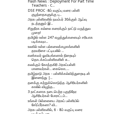
Flash News : Deployment For Part Time
Teachers - C...
DSE PROC -8ம் வகுப்பு வரை பள்ளி
குழந்தைகளுக்கு பு...
அரசு பள்ளிகளில் நவம்பர் 30க்குள் ஆய்வு
நடத்தனும் இ...
சிறுநீரக கல்லை கரைக்கும் நாட்டு மருத்துவ
முறை!
தமிழில் உள்ள 247 எழுத்துக்களையும் சரியாக
படிக்கவும...
உலகில் உள்ள பல்கலைக்கழகங்களின்
தரவரிசை பட்டியலில் ...
கண்கவர் ஓவியங்களால் நிறையும்
தொடக்கப்பள்ளிகளின் சு...
கலக்கும் கோத்தகிரி அரசுப்பள்ளி
மாணவர்கள்... கைகொட...
தமிழ்நாடு அரசு - பள்ளிக்கல்வித்துறையுடன்
இணைந்து |...
தனக்கு கற்றுக்கொடுத்த ஆசிரியர்களின்
காலில் விழுந்த...
3 நாட்களாக நடைபெற்ற பகுதிநேர
ஆசிரியர்கள் போராட்டம்...
உங்கள் பிள்ளையை அரசுப் பள்ளியில்
சேர்ப்பீர்களா? வி...
அரசு பள்ளிகளில், 6 - 8ம் வகுப்பு வரை
படிக்கும், மா...