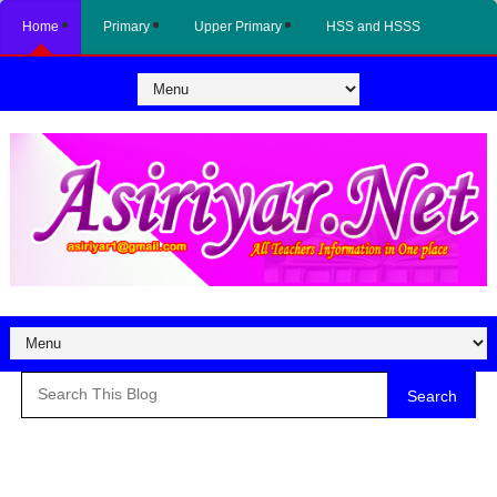
Home
Primary
Upper Primary
HSS and HSSS
Search