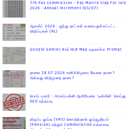
7th Pay Commission - Pay Matrix Slap For July
2026 - Annual Increment (01/07)
ஆகஸ்ட் 2026 - ஐந்து நாட்கள் வரையறுக்கப்பட்ட
விடுப்புகள் (RL)
Google Gemini AIல் HLB Map உருவாக்க Prompt
நாளை 18.07.2026 சனிக்கிழமை வேலை நாளா?
அல்லது விடுமுறை நாளா?
பொய் புகார் - அரசுப்பள்ளி ஆசிரியரை 'டிஸ்மிஸ்' செய்து
DEO உத்தரவு
விருப்ப ஓய்வு (VRS) கொடுத்தால் ஓய்வூதியம்
(Pension) மற்றும் Commutation எவ்வளவு