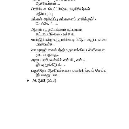
ஆசிரியர்கள் ...
பிரத்யேக 'டெட்' தேர்வு :ஆசிரியர்கள்
எதிர்பார்ப்பு
உங்கள் அறிவிப்பு எங்களைப் பாதிக்கும்' -
செங்கோட்ட...
ஆதார் எதற்கெல்லாம் கட்டாயம்;
கட்டாயமில்லை!- உச்ச ந...
உயர்நீதிமன்ற உத்தரவின்படி 2ஆம் வகுப்பு வரை
மாணவர்க...
காமராஜர் கையேந்தி உருவாக்கிய பள்ளிகளை
மூட யாருக்கு...
அரசு பணி உயர்வில் எஸ்.சி., எஸ்.டி.
இடஒதுக்கீடு கிட...
பகுதிநேர ஆசிரியர்களை பணிநிரந்தரம் செய்ய
இயலாது: பள...
August
(653)
►