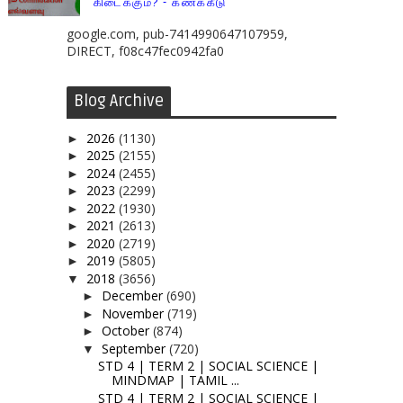
கிடைக்கும்? - கணக்கீடு
google.com, pub-7414990647107959,
DIRECT, f08c47fec0942fa0
Blog Archive
2026
(1130)
►
2025
(2155)
►
2024
(2455)
►
2023
(2299)
►
2022
(1930)
►
2021
(2613)
►
2020
(2719)
►
2019
(5805)
►
2018
(3656)
▼
December
(690)
►
November
(719)
►
October
(874)
►
September
(720)
▼
STD 4 | TERM 2 | SOCIAL SCIENCE |
MINDMAP | TAMIL ...
STD 4 | TERM 2 | SOCIAL SCIENCE |