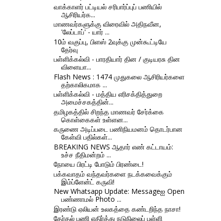
வாக்காளர் பட்டியல் சரிபார்ப்புப் பணியில்
ஆசிரியர்க...
மாணவர்களுக்கு விரைவில் அதிநவீன,
'லேப்டாப்' - யார் ...
10ம் வகுப்பு, பிளஸ் 2வுக்கு முன்கூட்டியே
தேர்வு
பள்ளிக்கல்வி - பாரதியார் தின / குடியரசு தின
விளையா...
Flash News : 1474 முதுகலை ஆசிரியர்களை
தற்காலிகமாக ...
பள்ளிக்கல்வி - மத்திய எரிசக்தித்துறை
அமைச்சகத்தின்...
தமிழகத்தில் சிறந்த மாணவர் சேர்க்கை
கொள்கைகள் உள்ளன...
கருணை அடிப்படை பணிநியமனம் தொடர்பான
கேள்வி பதில்கள்...
BREAKING NEWS ஆதார் எண் கட்டாயம்:
உச்ச நீதிமன்றம் ...
நோயை பிரட்டி போடும் பிரண்டை!
பக்கவாதம் வந்தவர்களை நடக்கவைக்கும்
இம்ப்ளேன்ட் கருவி!
New Whatsapp Update: Messageஐ Open
பண்ணாமல் Photo ...
இரண்டு ஏலியன் உலகத்தை கண்டறிந்த நாசா!
தேர்தல் பணி எதிர்த்து நடுநிலைப் பள்ளி