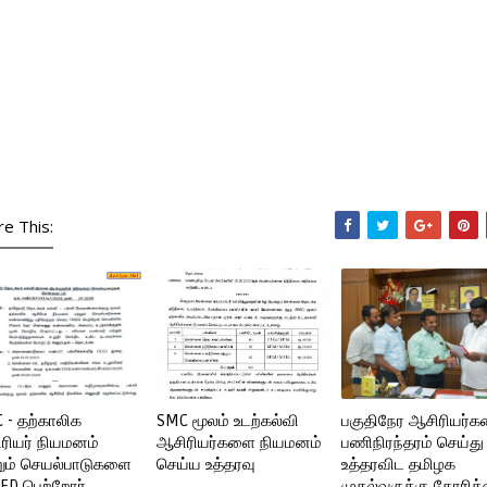
re This:
 - தற்காலிக
SMC மூலம் உடற்கல்வி
பகுதிநேர ஆசிரியர்
ரியர் நியமனம்
ஆசிரியர்களை நியமனம்
பணிநிரந்தரம் செய்து
றும் செயல்பாடுகளை
செய்ய உத்தரவு
உத்தரவிட தமிழக
ED பெற்றோர்
முதல்வருக்கு கோரிக