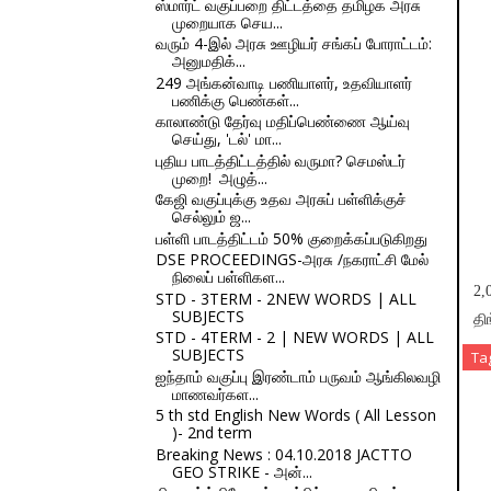
ஸ்மார்ட் வகுப்பறை திட்டத்தை தமிழக அரசு
முறையாக செய...
வரும் 4-இல் அரசு ஊழியர் சங்கப் போராட்டம்:
அனுமதிக்...
249 அங்கன்வாடி பணியாளர், உதவியாளர்
பணிக்கு பெண்கள்...
காலாண்டு தேர்வு மதிப்பெண்ணை ஆய்வு
செய்து, 'டல்' மா...
புதிய பாடத்திட்டத்தில் வருமா? செமஸ்டர்
முறை! அழுத்...
கேஜி வகுப்புக்கு உதவ அரசுப் பள்ளிக்குச்
செல்லும் ஜ...
பள்ளி பாடத்திட்டம் 50% குறைக்கப்படுகிறது
DSE PROCEEDINGS-அரசு /நகராட்சி மேல்
நிலைப் பள்ளிகள...
2,
STD - 3TERM - 2NEW WORDS | ALL
SUBJECTS
தி
STD - 4TERM - 2 | NEW WORDS | ALL
SUBJECTS
Ta
ஐந்தாம் வகுப்பு இரண்டாம் பருவம் ஆங்கிலவழி
மாணவர்கள...
5 th std English New Words ( All Lesson
)- 2nd term
Breaking News : 04.10.2018 JACTTO
GEO STRIKE - அன்...