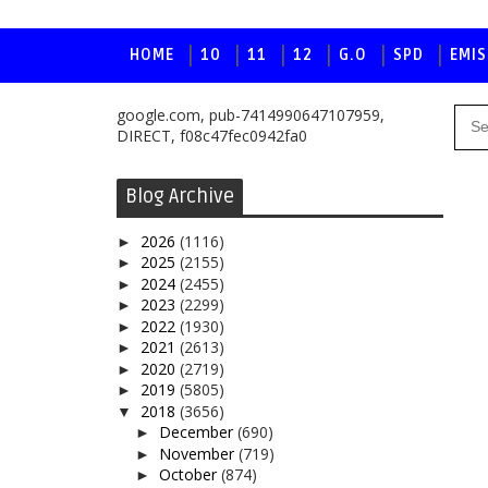
HOME
10
11
12
G.O
SPD
EMIS
google.com, pub-7414990647107959,
DIRECT, f08c47fec0942fa0
Blog Archive
2026
(1116)
►
2025
(2155)
►
2024
(2455)
►
2023
(2299)
►
2022
(1930)
►
2021
(2613)
►
2020
(2719)
►
2019
(5805)
►
2018
(3656)
▼
December
(690)
►
November
(719)
►
October
(874)
►