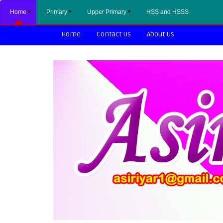
Home
Primary
Upper Primary
HSS and HSSS
Home
Contact Us
About Us