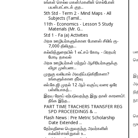
உங்கள் செல்ல மகன்/மகளின் செல்போன்
பயன்பாட்டைக் குற...
5th Std - Term 2 - Mind Maps - All
Subjects (Tamil...
11th - Economics - Lesson 5 Study
Materials (Mr. G...
Std 1 - Fa (a) Activities
அரசு ஊழியர்களுக்கான போனஸ் சீலிங் ரூ-
7,000 திலிருந...
கல்வித்துறையில் 1 லட்சம் கோடி - பிரதமர்
பண
மோடி தகவல்
செ
அரசு ஊழியர்கள் மற்றும் ஆசிரியர்களுக்கு
விழா முன்பண...
முதுகு வலியால் அவதிப்படுகிறீர்களா?
இத
உங்களுக்கான தீர்வு
அள
எல்.கே.ஜி முதல் 12 ஆம் வகுப்பு வரை ஒரே
பள்ளியாகத்...
நி
இதய நோய் ஏற்படுவதற்கு இது தான் காரணம்!.
நீங்க இந்த...
நூ
PART TIME TRACHERS TRANSFER REG
SPD PROCEEDINGS & ...
செ
Flash News : Pre Metric Scholarship
Date Extended ...
மூ
தேர்வுநிலை பெறுவதற்கு அவர்களின்
கல்விச்சான்றுகள் உ...