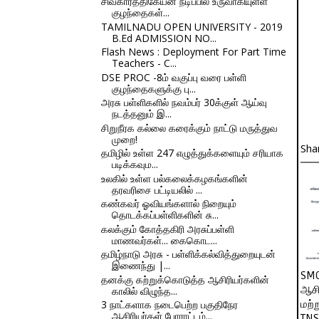
சிவகார்த்திகேயன் நடிப்பில் உருவாகியுள்ள
குழந்தைகள்...
TAMILNADU OPEN UNIVERSITY - 2019
B.Ed ADMISSION NO...
Flash News : Deployment For Part Time
Teachers - C...
DSE PROC -8ம் வகுப்பு வரை பள்ளி
குழந்தைகளுக்கு பு...
அரசு பள்ளிகளில் நவம்பர் 30க்குள் ஆய்வு
நடத்தனும் இ...
சிறுநீரக கல்லை கரைக்கும் நாட்டு மருத்துவ
முறை!
Sha
தமிழில் உள்ள 247 எழுத்துக்களையும் சரியாக
படிக்கவும...
உலகில் உள்ள பல்கலைக்கழகங்களின்
தரவரிசை பட்டியலில் ...
கண்கவர் ஓவியங்களால் நிறையும்
தொடக்கப்பள்ளிகளின் சு...
கலக்கும் கோத்தகிரி அரசுப்பள்ளி
மாணவர்கள்... கைகொட...
தமிழ்நாடு அரசு - பள்ளிக்கல்வித்துறையுடன்
இணைந்து |...
SMC
தனக்கு கற்றுக்கொடுத்த ஆசிரியர்களின்
ஆசி
காலில் விழுந்த...
மற்
3 நாட்களாக நடைபெற்ற பகுதிநேர
ஆசிரியர்கள் போராட்டம்...
TNS