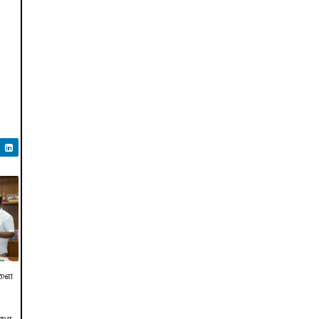
களை
்கை