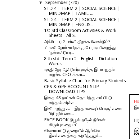
September
(720)
▼
STD 4 | TERM 2 | SOCIAL SCIENCE |
MINDMAP | TAMIL ...
STD 4 | TERM 2 | SOCIAL SCIENCE |
MINDMAP | ENGLIS...
1st Std Classroom Activities & Work
Sheets - All S...
அக்டோபர் 2 பள்ளி திறக்க வேண்டும்?
7 மணி நேரம் உயிருக்கு போராடி பிழைத்து
"நல்லாசிரியர...
8 th std -Term 2 - English - Dictation
Words
பகுதி நேர ஆசிரியர்களுக்கு இடமாறுதல்
வழங்க CEO-க்கள...
Basic Syllable Chart for Primary Students
CPS & GPF ACCOUNT SLIP
DOWNLOAD TIPS
இதை 48 நாட்கள் தொடர்ந்து சாப்பிட்டு
H
வந்தால் சர்க்க...
இய
இனி மறந்து கூட இந்த உணவுப் பொருட்களை
பிரிட்ஜில் வை...
ப
FACE BOOK நியூஸ் ஃபீடில் நீங்கள்
விரும்புவதை மட்ட...
இ
விளையாட்டு முறையில் ஆங்கில
இலக்கணத்தை கற்பித்தலுக்...