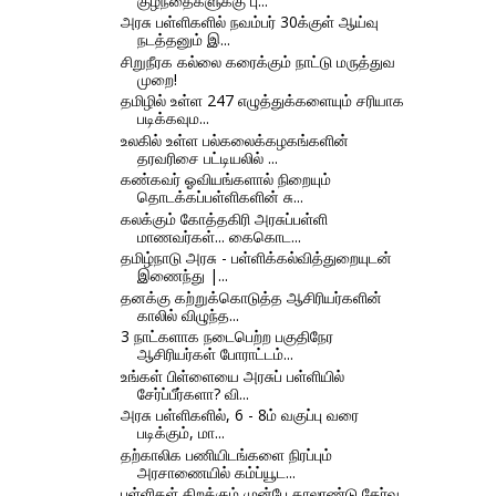
குழந்தைகளுக்கு பு...
அரசு பள்ளிகளில் நவம்பர் 30க்குள் ஆய்வு
நடத்தனும் இ...
சிறுநீரக கல்லை கரைக்கும் நாட்டு மருத்துவ
முறை!
தமிழில் உள்ள 247 எழுத்துக்களையும் சரியாக
படிக்கவும...
உலகில் உள்ள பல்கலைக்கழகங்களின்
தரவரிசை பட்டியலில் ...
கண்கவர் ஓவியங்களால் நிறையும்
தொடக்கப்பள்ளிகளின் சு...
கலக்கும் கோத்தகிரி அரசுப்பள்ளி
மாணவர்கள்... கைகொட...
தமிழ்நாடு அரசு - பள்ளிக்கல்வித்துறையுடன்
இணைந்து |...
தனக்கு கற்றுக்கொடுத்த ஆசிரியர்களின்
காலில் விழுந்த...
3 நாட்களாக நடைபெற்ற பகுதிநேர
ஆசிரியர்கள் போராட்டம்...
உங்கள் பிள்ளையை அரசுப் பள்ளியில்
சேர்ப்பீர்களா? வி...
அரசு பள்ளிகளில், 6 - 8ம் வகுப்பு வரை
படிக்கும், மா...
தற்காலிக பணியிடங்களை நிரப்பும்
அரசாணையில் கம்ப்யூட...
பள்ளிகள் திறக்கும் முன்பே காலாண்டு தேர்வு