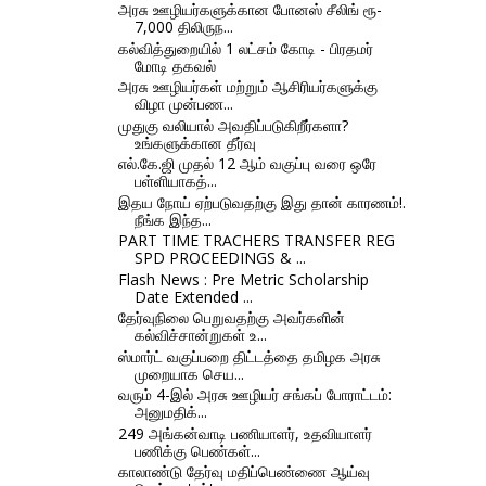
அரசு ஊழியர்களுக்கான போனஸ் சீலிங் ரூ-
7,000 திலிருந...
கல்வித்துறையில் 1 லட்சம் கோடி - பிரதமர்
மோடி தகவல்
அரசு ஊழியர்கள் மற்றும் ஆசிரியர்களுக்கு
விழா முன்பண...
முதுகு வலியால் அவதிப்படுகிறீர்களா?
உங்களுக்கான தீர்வு
எல்.கே.ஜி முதல் 12 ஆம் வகுப்பு வரை ஒரே
பள்ளியாகத்...
இதய நோய் ஏற்படுவதற்கு இது தான் காரணம்!.
நீங்க இந்த...
PART TIME TRACHERS TRANSFER REG
SPD PROCEEDINGS & ...
Flash News : Pre Metric Scholarship
Date Extended ...
தேர்வுநிலை பெறுவதற்கு அவர்களின்
கல்விச்சான்றுகள் உ...
ஸ்மார்ட் வகுப்பறை திட்டத்தை தமிழக அரசு
முறையாக செய...
வரும் 4-இல் அரசு ஊழியர் சங்கப் போராட்டம்:
அனுமதிக்...
249 அங்கன்வாடி பணியாளர், உதவியாளர்
பணிக்கு பெண்கள்...
காலாண்டு தேர்வு மதிப்பெண்ணை ஆய்வு