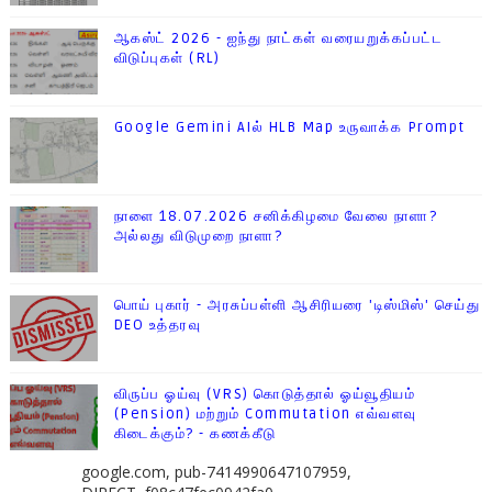
ஆகஸ்ட் 2026 - ஐந்து நாட்கள் வரையறுக்கப்பட்ட
விடுப்புகள் (RL)
Google Gemini AIல் HLB Map உருவாக்க Prompt
நாளை 18.07.2026 சனிக்கிழமை வேலை நாளா?
அல்லது விடுமுறை நாளா?
பொய் புகார் - அரசுப்பள்ளி ஆசிரியரை 'டிஸ்மிஸ்' செய்து
DEO உத்தரவு
விருப்ப ஓய்வு (VRS) கொடுத்தால் ஓய்வூதியம்
(Pension) மற்றும் Commutation எவ்வளவு
கிடைக்கும்? - கணக்கீடு
google.com, pub-7414990647107959,