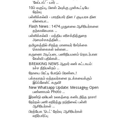
'லேப்டாப்' - யார் ...
10ம் வகுப்பு, பிளஸ் 2வுக்கு முன்கூட்டியே
தேர்வு
பள்ளிக்கல்வி - பாரதியார் தின / குடியரசு தின
விளையா...
Flash News : 1474 முதுகலை ஆசிரியர்களை
தற்காலிகமாக ...
பள்ளிக்கல்வி - மத்திய எரிசக்தித்துறை
அமைச்சகத்தின்...
தமிழகத்தில் சிறந்த மாணவர் சேர்க்கை
கொள்கைகள் உள்ளன...
கருணை அடிப்படை பணிநியமனம் தொடர்பான
கேள்வி பதில்கள்...
BREAKING NEWS ஆதார் எண் கட்டாயம்:
உச்ச நீதிமன்றம் ...
நோயை பிரட்டி போடும் பிரண்டை!
பக்கவாதம் வந்தவர்களை நடக்கவைக்கும்
இம்ப்ளேன்ட் கருவி!
New Whatsapp Update: Messageஐ Open
பண்ணாமல் Photo ...
இரண்டு ஏலியன் உலகத்தை கண்டறிந்த நாசா!
தேர்தல் பணி எதிர்த்து நடுநிலைப் பள்ளி
ஆசிரியர்கள் ...
பிரத்யேக 'டெட்' தேர்வு :ஆசிரியர்கள்
எதிர்பார்ப்பு