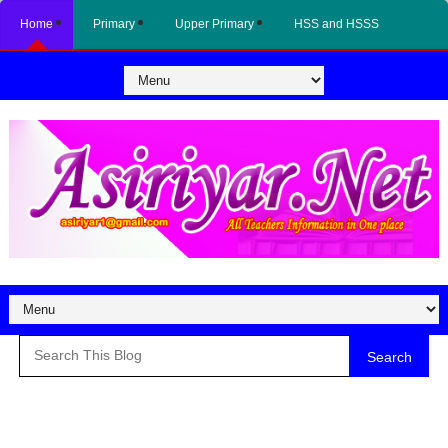
Home
Primary
Upper Primary
HSS and HSSS
Search