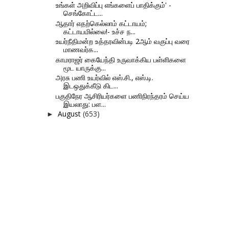
உங்கள் அறிவிப்பு எங்களைப் பாதிக்கும்' -
செங்கோட்ட...
ஆதார் எதற்கெல்லாம் கட்டாயம்;
கட்டாயமில்லை!- உச்ச ந...
உயர்நீதிமன்ற உத்தரவின்படி 2ஆம் வகுப்பு வரை
மாணவர்க...
காமராஜர் கையேந்தி உருவாக்கிய பள்ளிகளை
மூட யாருக்கு...
அரசு பணி உயர்வில் எஸ்.சி., எஸ்.டி.
இடஒதுக்கீடு கிட...
பகுதிநேர ஆசிரியர்களை பணிநிரந்தரம் செய்ய
இயலாது: பள...
August
(653)
►