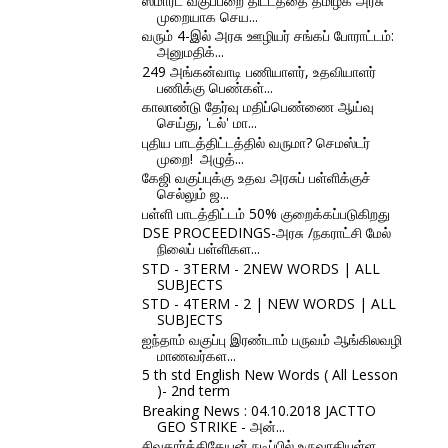
ஸ்மார்ட் வகுப்பறை திட்டத்தை தமிழக அரசு
முறையாக செய...
வரும் 4-இல் அரசு ஊழியர் சங்கப் போராட்டம்:
அனுமதிக்...
249 அங்கன்வாடி பணியாளர், உதவியாளர்
பணிக்கு பெண்கள்...
காலாண்டு தேர்வு மதிப்பெண்ணை ஆய்வு
செய்து, 'டல்' மா...
புதிய பாடத்திட்டத்தில் வருமா? செமஸ்டர்
முறை! அழுத்...
கேஜி வகுப்புக்கு உதவ அரசுப் பள்ளிக்குச்
செல்லும் ஜ...
பள்ளி பாடத்திட்டம் 50% குறைக்கப்படுகிறது
DSE PROCEEDINGS-அரசு /நகராட்சி மேல்
நிலைப் பள்ளிகள...
STD - 3TERM - 2NEW WORDS | ALL
SUBJECTS
STD - 4TERM - 2 | NEW WORDS | ALL
SUBJECTS
ஐந்தாம் வகுப்பு இரண்டாம் பருவம் ஆங்கிலவழி
மாணவர்கள...
5 th std English New Words ( All Lesson
)- 2nd term
Breaking News : 04.10.2018 JACTTO
GEO STRIKE - அன்...
சிவகார்த்திகேயன் நடிப்பில் உருவாகியுள்ள