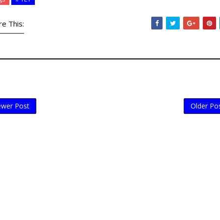
re This:
wer Post
Older Po