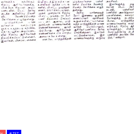
gs
# TET