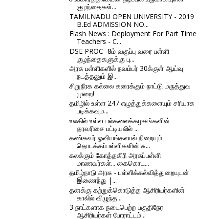
குழந்தைகள்...
TAMILNADU OPEN UNIVERSITY - 2019
B.Ed ADMISSION NO...
Flash News : Deployment For Part Time
Teachers - C...
DSE PROC -8ம் வகுப்பு வரை பள்ளி
குழந்தைகளுக்கு பு...
அரசு பள்ளிகளில் நவம்பர் 30க்குள் ஆய்வு
நடத்தனும் இ...
சிறுநீரக கல்லை கரைக்கும் நாட்டு மருத்துவ
முறை!
தமிழில் உள்ள 247 எழுத்துக்களையும் சரியாக
படிக்கவும...
உலகில் உள்ள பல்கலைக்கழகங்களின்
தரவரிசை பட்டியலில் ...
கண்கவர் ஓவியங்களால் நிறையும்
தொடக்கப்பள்ளிகளின் சு...
கலக்கும் கோத்தகிரி அரசுப்பள்ளி
மாணவர்கள்... கைகொட...
தமிழ்நாடு அரசு - பள்ளிக்கல்வித்துறையுடன்
இணைந்து |...
தனக்கு கற்றுக்கொடுத்த ஆசிரியர்களின்
காலில் விழுந்த...
3 நாட்களாக நடைபெற்ற பகுதிநேர
ஆசிரியர்கள் போராட்டம்...