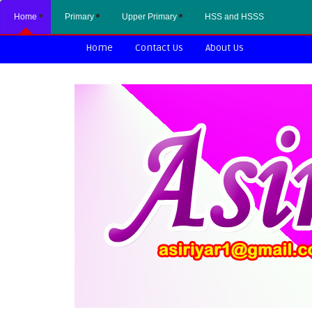
Home
Primary
Upper Primary
HSS and HSSS
Home
Contact Us
About Us