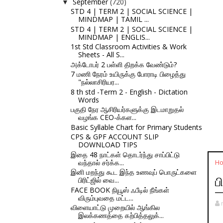
September
(720)
▼
STD 4 | TERM 2 | SOCIAL SCIENCE |
MINDMAP | TAMIL ...
STD 4 | TERM 2 | SOCIAL SCIENCE |
MINDMAP | ENGLIS...
1st Std Classroom Activities & Work
Sheets - All S...
அக்டோபர் 2 பள்ளி திறக்க வேண்டும்?
7 மணி நேரம் உயிருக்கு போராடி பிழைத்து
"நல்லாசிரியர...
8 th std -Term 2 - English - Dictation
Words
பகுதி நேர ஆசிரியர்களுக்கு இடமாறுதல்
வழங்க CEO-க்கள...
Basic Syllable Chart for Primary Students
CPS & GPF ACCOUNT SLIP
DOWNLOAD TIPS
இதை 48 நாட்கள் தொடர்ந்து சாப்பிட்டு
வந்தால் சர்க்க...
H
இனி மறந்து கூட இந்த உணவுப் பொருட்களை
பிரிட்ஜில் வை...
ப
FACE BOOK நியூஸ் ஃபீடில் நீங்கள்
விரும்புவதை மட்ட...
விளையாட்டு முறையில் ஆங்கில
இலக்கணத்தை கற்பித்தலுக்...