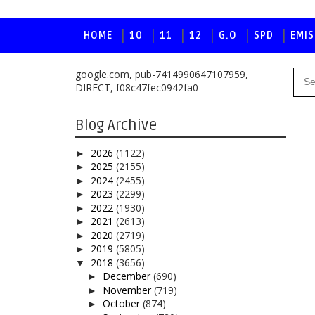
HOME
10
11
12
G.O
SPD
EMIS
google.com, pub-7414990647107959,
DIRECT, f08c47fec0942fa0
Blog Archive
2026
(1122)
►
2025
(2155)
►
2024
(2455)
►
2023
(2299)
►
2022
(1930)
►
2021
(2613)
►
2020
(2719)
►
2019
(5805)
►
2018
(3656)
▼
December
(690)
►
November
(719)
►
October
(874)
►