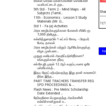
உங்கள் செல்ல மகன்/மகளின் செல்போன்
பயன்பாட்டைக் குற...
5th Std - Term 2 - Mind Maps - All
Sha
Subjects (Tamil...
11th - Economics - Lesson 5 Study
Materials (Mr. G...
TET
Std 1 - Fa (a) Activities
அரசு ஊழியர்களுக்கான போனஸ் சீலிங் ரூ-
7,000 திலிருந...
கல்வித்துறையில் 1 லட்சம் கோடி - பிரதமர்
மோடி தகவல்
அரசு ஊழியர்கள் மற்றும் ஆசிரியர்களுக்கு
விழா முன்பண...
Ne
முதுகு வலியால் அவதிப்படுகிறீர்களா?
உங்களுக்கான தீர்வு
எல்.கே.ஜி முதல் 12 ஆம் வகுப்பு வரை ஒரே
பள்ளியாகத்...
இதய நோய் ஏற்படுவதற்கு இது தான் காரணம்!.
நீங்க இந்த...
PART TIME TRACHERS TRANSFER REG
SPD PROCEEDINGS & ...
Flash News : Pre Metric Scholarship
Date Extended ...
தேர்வுநிலை பெறுவதற்கு அவர்களின்
கல்விச்சான்றுகள் உ...