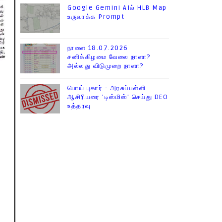
Google Gemini AIல் HLB Map
உருவாக்க Prompt
நாளை 18.07.2026
சனிக்கிழமை வேலை நாளா?
அல்லது விடுமுறை நாளா?
பொய் புகார் - அரசுப்பள்ளி
ஆசிரியரை 'டிஸ்மிஸ்' செய்து DEO
உத்தரவு