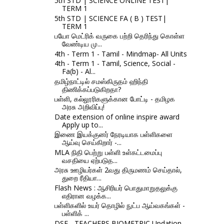
5th STD | SCIENCE ONLINE TEST|
TERM 1
5th STD | SCIENCE FA ( B ) TEST|
TERM 1
பயோ மெட்ரிக் வருகை பற்றி தெரிந்து கொள்ள
வேண்டிய மு...
4th - Term 1 - Tamil - Mindmap- All Units
4th - Term 1 - Tamil, Science, Social -
Fa(b) - Al...
தமிழ்நாட்டில் சமஸ்கிருதம் ஹிந்தி
திணிக்கப்படுகிறதா?
பள்ளி, கல்லூரிகளுக்கான போட்டி - தமிழக
அரசு அறிவிப்பு!
Date extension of online inspire award
Apply up to...
இணை இயக்குனர் நேரடியாக பள்ளிகளை
ஆய்வு செய்கிறார் -...
MLA நிதி பெற்று பள்ளி உள்கட்டமைப்பு
வசதியை ஏற்படுத...
அரசு ஊழியர்கள் 2வது திருமணம் செய்தால்,
துறை ரீதியா...
Flash News : ஆசிரியர் பொதுமாறுதலுக்கு
எதிரான வழக்க...
பள்ளிகளில் உயர் தொழில் நுட்ப ஆய்வகங்கள் -
பள்ளிக் ...
DSE - TEACHERS BIOMETRIC Updation