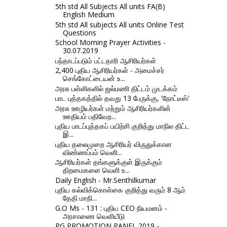
5th std All Subjects All units FA(B)
English Medium
5th std All subjects All units Online Test
Questions
School Morning Prayer Activities -
30.07.2019
பந்தாடப்படும் பட்டதாரி ஆசிரியர்கள்
2,400 புதிய ஆசிரியர்கள் - அமைச்சர்
செங்கோட்டையன் உ...
அரசு பள்ளிகளில் ஜல்மணி திட்டம் முடக்கம்
பாட புத்தகத்தில் தவறு 13 பேருக்கு, 'நோட்டீஸ்'
அரசு ஊழியர்கள் மற்றும் ஆசிரியர்களின்
ஊதியம் பதிவேற...
புதிய பாடப்புத்தகப் பயிற்சி குறித்து மாநில திட்ட
இ...
புதிய தலைமுறை ஆசிரியர் விருதுக்கான
விண்ணப்பம் வெளி...
ஆசிரியர்கள் தங்களுக்குள் இருக்கும்
திறமைகளை வெளி உ...
Daily English - Mr.Senthilkumar
புதிய கல்விக்கொள்கை குறித்து வரும் 8 ஆம்
தேதி மாநி...
G.O Ms - 131 : புதிய CEO நியமனம் -
அரசாணை வெளியீடு
PG PROMOTION PANEL 2019 -