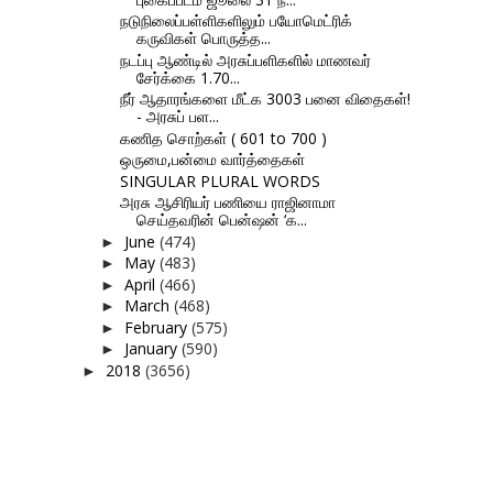
நடுநிலைப்பள்ளிகளிலும் பயோமெட்ரிக்
கருவிகள் பொருத்த...
நடப்பு ஆண்டில் அரசுப்பளிகளில் மாணவர்
சேர்க்கை 1.70...
நீர் ஆதாரங்களை மீட்க 3003 பனை விதைகள்!
- அரசுப் பள...
கணித சொற்கள் ( 601 to 700 )
ஒருமை,பன்மை வார்த்தைகள்
SINGULAR PLURAL WORDS
அரசு ஆசிரியர் பணியை ராஜினாமா
செய்தவரின் பென்ஷன் ‘க...
June
(474)
►
May
(483)
►
April
(466)
►
March
(468)
►
February
(575)
►
January
(590)
►
2018
(3656)
►