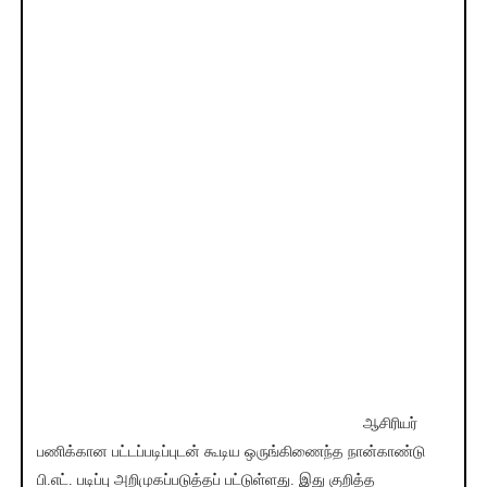
ஆசிரியர்
பணிக்கான பட்டப்படிப்புடன் கூடிய ஒருங்கிணைந்த நான்காண்டு
பி.எட். படிப்பு அறிமுகப்படுத்தப் பட்டுள்ளது. இது குறித்த