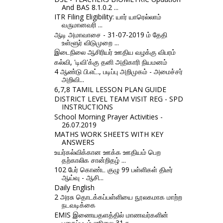
And BAS 8.1.0.2 ...
ITR Filing Eligibility: யார் யாரெல்லாம்
வருமானவரி ...
ஆடி அமாவாசை - 31-07-2019 ம் தேதி
உள்ளூர் விடுமுறை ...
இடைநிலை ஆசிரியர் ஊதிய வழக்கு விபரம்
கல்வி, 'டிவி'க்கு தனி அதிகாரி நியமனம்
4 ஆண்டு பி.எட்., படிப்பு அறிமுகம் - அமைச்சர்
அறிவி...
6,7,8 TAMIL LESSON PLAN GUIDE
DISTRICT LEVEL TEAM VISIT REG - SPD
INSTRUCTIONS
School Morning Prayer Activities -
26.07.2019
MATHS WORK SHEETS WITH KEY
ANSWERS
உயர்கல்விக்கான ஊக்க ஊதியம் பெற
தற்காலிக சான்றிதழ் ...
102 பேர் கொண்ட குழு 99 பள்ளிகள் திடீர்
ஆய்வு - ஆசி...
Daily English
2 அரசு தொடக்கப்பள்ளியை நூலகமாக மாற்ற
நடவடிக்கை
EMIS இணையதளத்தில் மாணவர்களின்
புகைப்படம் ஜூலை 31 ந...