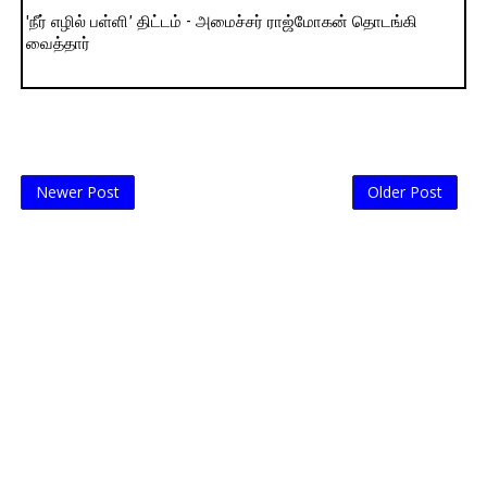
'நீர் எழில் பள்ளி’ திட்டம் - அமைச்சர் ராஜ்மோகன் தொடங்கி
வைத்தார்
Newer Post
Older Post