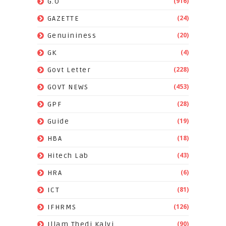
(916)
G.O
(24)
GAZETTE
(20)
Genuininess
(4)
GK
(228)
Govt Letter
(453)
GOVT NEWS
(28)
GPF
(19)
Guide
(18)
HBA
(43)
Hitech Lab
(6)
HRA
(81)
ICT
(126)
IFHRMS
(90)
Illam Thedi Kalvi