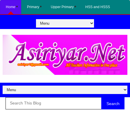
Home
Primary
Upper Primary
HSS and HSSS
Search