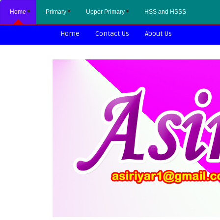
Home
Primary
Upper Primary
HSS and HSSS
Home
Contact Us
About Us