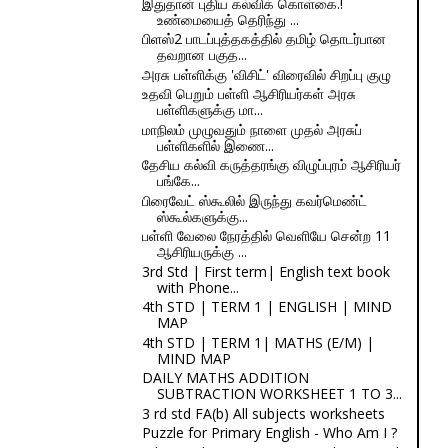
இதுதான் புதிய கல்விக் கொள்கை.!
உண்மையைத் தெரிந்து ...
பிளஸ்2 பாடப்புத்தகத்தில் தமிழ் தொடர்பான
தவறான பகுத...
அரசு பள்ளிக்கு 'விசிட்' விரைவில் சிறப்பு குழு
உதவி பெறும் பள்ளி ஆசிரியர்கள் அரசு
பள்ளிகளுக்கு மா...
மாநிலம் முழுவதும் நாளை முதல் அரசுப்
பள்ளிகளில் இணை...
தேசிய கல்வி கருத்தரங்கு விழுப்புரம் ஆசிரியர்
பங்கே...
பிரைவேட் ஸ்கூலில் இருந்து கவர்மெண்ட்
ஸ்கூல்களுக்கு...
பள்ளி வேலை நேரத்தில் வெளியே சென்ற 11
ஆசிரியருக்கு ...
3rd Std | First term| English text book
with Phone...
4th STD | TERM 1 | ENGLISH | MIND
MAP
4th STD | TERM 1| MATHS (E/M) |
MIND MAP
DAILY MATHS ADDITION
SUBTRACTION WORKSHEET 1 TO 3...
3 rd std FA(b) All subjects worksheets
Puzzle for Primary English - Who Am I ?