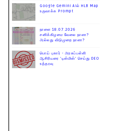
Google Gemini AIல் HLB Map
உருவாக்க Prompt
நாளை 18.07.2026
சனிக்கிழமை வேலை நாளா?
அல்லது விடுமுறை நாளா?
பொய் புகார் - அரசுப்பள்ளி
ஆசிரியரை 'டிஸ்மிஸ்' செய்து DEO
உத்தரவு