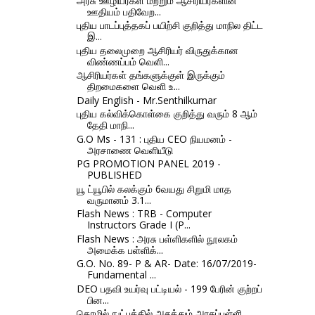
அரசு ஊழியர்கள் மற்றும் ஆசிரியர்களின்
ஊதியம் பதிவேற...
புதிய பாடப்புத்தகப் பயிற்சி குறித்து மாநில திட்ட
இ...
புதிய தலைமுறை ஆசிரியர் விருதுக்கான
விண்ணப்பம் வெளி...
ஆசிரியர்கள் தங்களுக்குள் இருக்கும்
திறமைகளை வெளி உ...
Daily English - Mr.Senthilkumar
புதிய கல்விக்கொள்கை குறித்து வரும் 8 ஆம்
தேதி மாநி...
G.O Ms - 131 : புதிய CEO நியமனம் -
அரசாணை வெளியீடு
PG PROMOTION PANEL 2019 -
PUBLISHED
யூ ட்யூபில் கலக்கும் 6வயது சிறுமி மாத
வருமானம் 3.1...
Flash News : TRB - Computer
Instructors Grade I (P...
Flash News : அரசு பள்ளிகளில் நூலகம்
அமைக்க பள்ளிக்...
G.O. No. 89- P & AR- Date: 16/07/2019-
Fundamental ...
DEO பதவி உயர்வு பட்டியல் - 199 பேரின் குற்றப்
பின...
தொழில் நுட்பத்தில் அசத்தும் அரசுப்பள்ளி