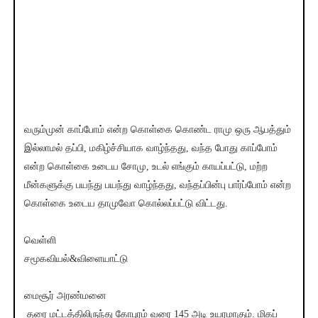
வரும்முன் காப்போம் என்ற கொள்கை கொண்ட ராமு ஒரு ஆபத்தும்
இல்லாமல் தப்பி, மகிழ்ச்சியாக வாழ்ந்தது, வந்த போது காப்போம்
என்ற கொள்கை உடைய சோமு, உடல் எங்கும் காயப்பட்டு, மற்ற
மீன்களுக்கு பயந்து பயந்து வாழ்ந்தது, வந்தப்பின்பு பார்ப்போம் என்ற
கொள்கை உடைய தாமுவோ கொல்லப்பட்டு விட்டது.
வெள்ளி
சமூகவியல்&விளையாட்டு
மைசூர் அரண்மனை
தரை மட்டத்திலிருந்து கோபுரம் வரை 145 அடி உயரமாகும். மிகப்