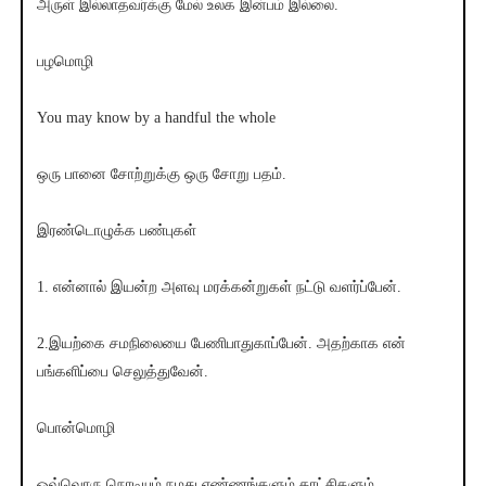
அருள் இல்லாதவர்க்கு மேல் உலக இன்பம் இல்லை.
பழமொழி
You may know by a handful the whole
ஒரு பானை சோற்றுக்கு ஒரு சோறு பதம்.
இரண்டொழுக்க பண்புகள்
1. என்னால் இயன்ற அளவு மரக்கன்றுகள் நட்டு வளர்ப்பேன்.
2.இயற்கை சமநிலையை பேணிபாதுகாப்பேன். அதற்காக என்
பங்களிப்பை செலுத்துவேன்.
பொன்மொழி
ஒவ்வொரு நொடியும் நமது எண்ணங்களும் காட்சிகளும்