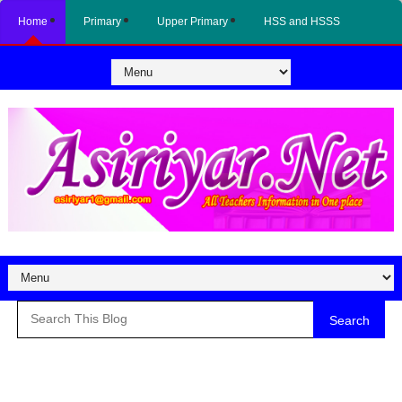
Home
Primary
Upper Primary
HSS and HSSS
Search