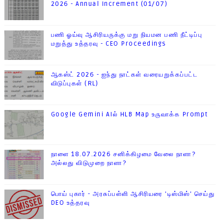
2026 - Annual Increment (01/07)
பணி ஓய்வு ஆசிரியருக்கு மறு நியமன பணி நீட்டிப்பு
மறுத்து உத்தரவு - CEO Proceedings
ஆகஸ்ட் 2026 - ஐந்து நாட்கள் வரையறுக்கப்பட்ட
விடுப்புகள் (RL)
Google Gemini AIல் HLB Map உருவாக்க Prompt
நாளை 18.07.2026 சனிக்கிழமை வேலை நாளா?
அல்லது விடுமுறை நாளா?
பொய் புகார் - அரசுப்பள்ளி ஆசிரியரை 'டிஸ்மிஸ்' செய்து
DEO உத்தரவு