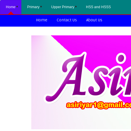
Home
Primary
Upper Primary
HSS and HSSS
Home
Contact Us
About Us