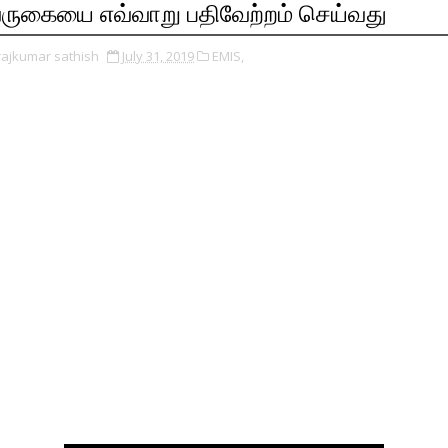
ருகையை எவ்வாறு பதிவேற்றம் செய்வது
rajkumar sathish
July 31, 2019
EMIS,