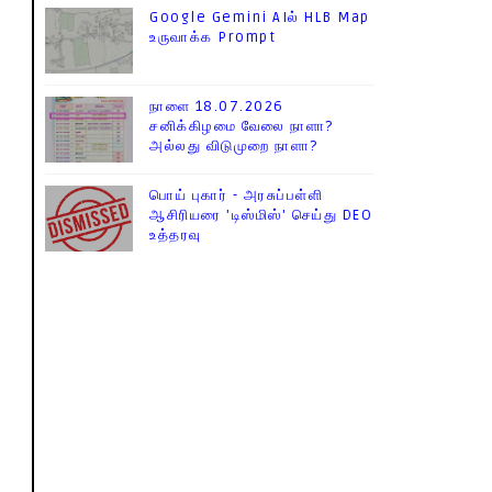
Google Gemini AIல் HLB Map
உருவாக்க Prompt
நாளை 18.07.2026
சனிக்கிழமை வேலை நாளா?
அல்லது விடுமுறை நாளா?
பொய் புகார் - அரசுப்பள்ளி
ஆசிரியரை 'டிஸ்மிஸ்' செய்து DEO
உத்தரவு