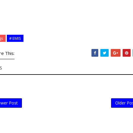
gs
# EMIS
re This:
S
wer Post
Older Po