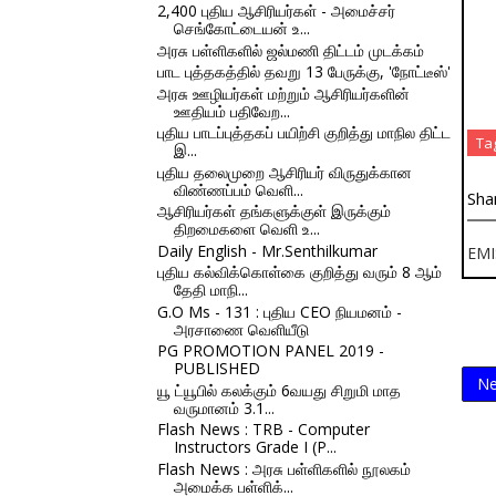
2,400 புதிய ஆசிரியர்கள் - அமைச்சர்
செங்கோட்டையன் உ...
அரசு பள்ளிகளில் ஜல்மணி திட்டம் முடக்கம்
பாட புத்தகத்தில் தவறு 13 பேருக்கு, 'நோட்டீஸ்'
அரசு ஊழியர்கள் மற்றும் ஆசிரியர்களின்
ஊதியம் பதிவேற...
புதிய பாடப்புத்தகப் பயிற்சி குறித்து மாநில திட்ட
Ta
இ...
புதிய தலைமுறை ஆசிரியர் விருதுக்கான
விண்ணப்பம் வெளி...
Sha
ஆசிரியர்கள் தங்களுக்குள் இருக்கும்
திறமைகளை வெளி உ...
Daily English - Mr.Senthilkumar
EMI
புதிய கல்விக்கொள்கை குறித்து வரும் 8 ஆம்
தேதி மாநி...
G.O Ms - 131 : புதிய CEO நியமனம் -
அரசாணை வெளியீடு
PG PROMOTION PANEL 2019 -
PUBLISHED
Ne
யூ ட்யூபில் கலக்கும் 6வயது சிறுமி மாத
வருமானம் 3.1...
Flash News : TRB - Computer
Instructors Grade I (P...
Flash News : அரசு பள்ளிகளில் நூலகம்
அமைக்க பள்ளிக்...