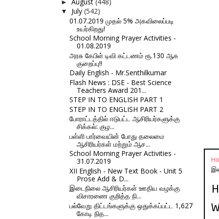
August
(448)
►
July
(542)
▼
01.07.2019 முதல் 5% அகவிலைப்படி
உயர்கிறது!
School Morning Prayer Activities -
01.08.2019
அரசு கேபிள் டிவி கட்டணம் ரூ.130 ஆக
குறைப்பு!!
Daily English - Mr.Senthilkumar
Flash News : DSE - Best Science
Teachers Award 201...
STEP IN TO ENGLISH PART 1
STEP IN TO ENGLISH PART 2
போராட்டத்தில் ஈடுபட்ட ஆசிரியர்களுக்கு
சிக்கல்: குழ...
பள்ளி பார்வையின் போது தலைமை
ஆசிரியர்கள் மற்றும் ஆச...
School Morning Prayer Activities -
H
31.07.2019
இண
XII English - New Text Book - Unit 5
Prose Add & D...
H
இடைநிலை ஆசிரியர்கள் ஊதிய வழக்கு
விசாரணை குறித்த நி...
W
பல்வேறு திட்டங்களுக்கு ஒதுக்கப்பட்ட 1,627
கோடி நித...