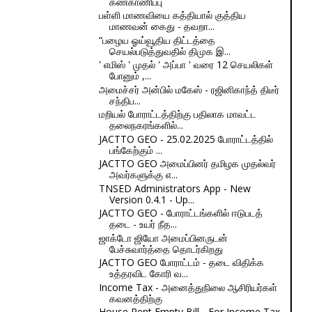
கண்காணிப்பு
பள்ளி மாணவியை கத்தியால் குத்திய
மாணவன் கைது - தவறா...
“பழைய ஓய்வூதிய திட்டத்தை
செயல்படுத்துவதில் திமுக இ...
' எமிஸ் ' முதல் ' அப்பா ' வரை 12 செயலிகள்
போனும் ,...
அமைச்சர் அன்பில் மகேஸ் - ரஜினிகாந்த் திடீர்
சந்திப...
மறியல் போராட்டத்திற்கு பதிலாக மாவட்ட
தலைநகரங்களில்...
JACTTO GEO - 25.02.2025 போராட்டத்தில்
பங்கேற்கும் ...
JACTTO GEO அமைப்பினர் தமிழக முதல்வர்
அவர்களுக்கு எ...
TNSED Administrators App - New
Version 0.4.1 - Up...
JACTTO GEO - போராட்டங்களில் ஈடுபடத்
தடை - உயர் நீத...
ஜாக்டோ ஜியோ அமைப்பினருடன்
பேச்சுவார்த்தை தொடர்கிறது
JACTTO GEO போராட்டம் - தடை விதிக்க
உத்தரவிட கோரி வ...
Income Tax - அனைத்துநிலை ஆசிரியர்கள்
கவனத்திற்கு
House Rent Empty Bill - For Income Tax