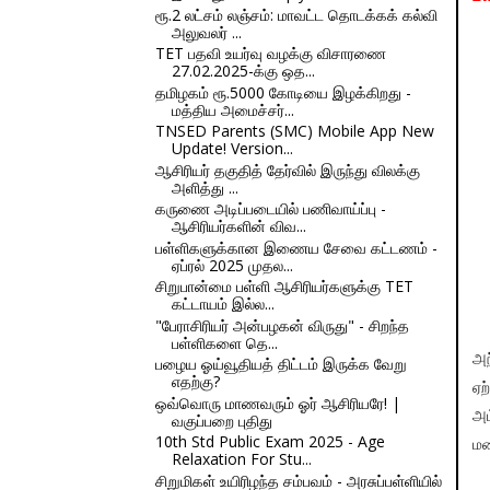
ரூ.2 லட்சம் லஞ்சம்: மாவட்ட தொடக்கக் கல்வி
அலுவலர் ...
TET பதவி உயர்வு வழக்கு விசாரணை
27.02.2025-க்கு ஒத...
தமிழகம் ரூ.5000 கோடியை இழக்கிறது -
மத்திய அமைச்சர்...
TNSED Parents (SMC) Mobile App New
Update! Version...
ஆசிரியர் தகுதித் தேர்வில் இருந்து விலக்கு
அளித்து ...
கருணை அடிப்படையில் பணிவாய்ப்பு -
ஆசிரியர்களின் விவ...
பள்ளிகளுக்கான இணைய சேவை கட்டணம் -
ஏப்ரல் 2025 முதல...
சிறுபான்மை பள்ளி ஆசிரியர்களுக்கு TET
கட்டாயம் இல்ல...
"பேராசிரியர் அன்பழகன் விருது" - சிறந்த
பள்ளிகளை தெ...
அந
பழைய ஓய்வூதியத் திட்டம் இருக்க வேறு
எதற்கு?
ஏ
ஒவ்வொரு மாணவரும் ஓர் ஆசிரியரே! |
அம
வகுப்பறை புதிது
10th Std Public Exam 2025 - Age
மல
Relaxation For Stu...
சிறுமிகள் உயிரிழந்த சம்பவம் - அரசுப்பள்ளியில்