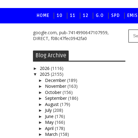
HOME
10
11
12
G.O
SPD
EMIS
google.com, pub-7414990647107959,
DIRECT, f08c47fec0942fa0
Blog Archive
2026
(1116)
►
2025
(2155)
▼
December
(189)
►
November
(163)
►
October
(156)
►
September
(186)
►
August
(179)
►
July
(208)
►
June
(176)
►
May
(166)
►
April
(178)
►
March
(158)
►