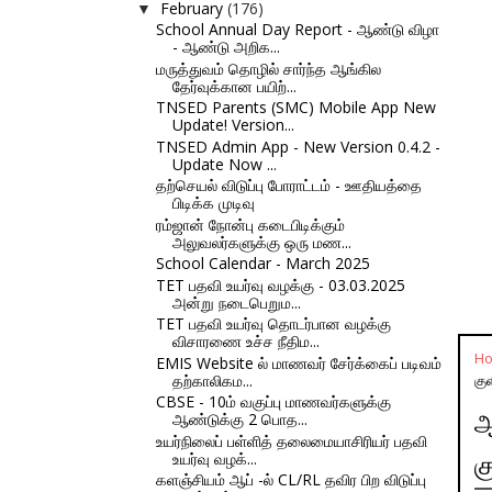
February
(176)
▼
School Annual Day Report - ஆண்டு விழா
- ஆண்டு அறிக...
மருத்துவம் தொழில் சார்ந்த ஆங்கில
தேர்வுக்கான பயிற்...
TNSED Parents (SMC) Mobile App New
Update! Version...
TNSED Admin App - New Version 0.4.2 -
Update Now ...
தற்செயல் விடுப்பு போராட்டம் - ஊதியத்தை
பிடிக்க முடிவு
ரம்ஜான் நோன்பு கடைபிடிக்கும்
அலுவலர்களுக்கு ஒரு மண...
School Calendar - March 2025
TET பதவி உயர்வு வழக்கு - 03.03.2025
அன்று நடைபெறும...
TET பதவி உயர்வு தொடர்பான வழக்கு
விசாரணை உச்ச நீதிம...
H
EMIS Website ல் மாணவர் சேர்க்கைப் படிவம்
தற்காலிகம...
கு
CBSE - 10ம் வகுப்பு மாணவர்களுக்கு
ஆண்டுக்கு 2 பொத...
ஆ
உயர்நிலைப் பள்ளித் தலைமையாசிரியர் பதவி
உயர்வு வழக்...
க
களஞ்சியம் ஆப் -ல் CL/RL தவிர பிற விடுப்பு