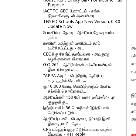
Purpose
JACTTO GEO போராட்டம் - சங்க
நிர்வாகிகளுடன் அமைச்சர...
TNSED Schools App New Version: 0.3.0 -
Update Now ...
பேராசிரியா் தோ்வு - ஆசிரியா் தோ்வு வாரியம்
முக்க...
கணினி பயிற்றுநர் பணியிடம் தரம்
உயர்த்தப்பட்டது - அ...
அன
CEOக்கு கோர்ட் தண்டனை - அவதுாறு
பல
வழக்குகளை விரைவாக ...
G.O 261 - ஆசிரியர்கள் கல்வியாண்டின்
மா
இடையில் ஓய்வு ...
வர
"APPA App" - பெற்றோர், ஆசிரியர்
கழகத்தின் செயலி -...
சை
ரூ.10,000 கோடி கொடுத்தாலும் தேசிய
கல்விக் கொள்கையி...
இந
ஆசிரியர்கள் 150 பேர் வரை டிஸ்மிஸ்? - புற
சூழலுக்கு...
ச
இந்தியாவில் 56 மொழிகள் ‘இந்தி’யால்
மா
அழிக்கப்பட்டுள்...
ஆசிரியர் பணி - பெருமை, நிம்மதி இனி
அற
இருக்குமா? - ஆச...
CPS வல்லுநர் குழு அறிக்கையை வழங்க
இயலாது - RTI Reply
மல