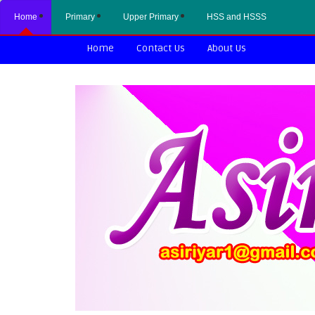
Home
Primary
Upper Primary
HSS and HSSS
Home
Contact Us
About Us