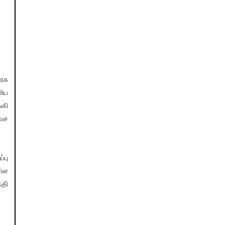
ரசு
ளிய
்கி
லவச
்பு
்ள
்தி