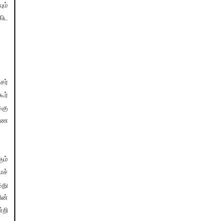
ும்
கிட
ர்
ூர்
்கு
ணை
ும்
ைச்
்து
ின்
்றி