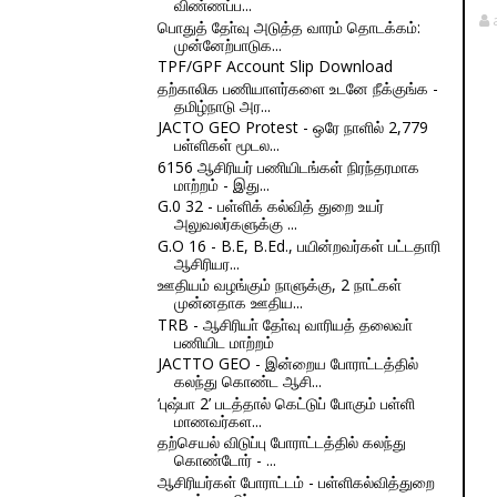
விண்ணப்ப...
பொதுத் தோ்வு அடுத்த வாரம் தொடக்கம்:
முன்னேற்பாடுக...
TPF/GPF Account Slip Download
தற்காலிக பணியாளர்களை உடனே நீக்குங்க -
தமிழ்நாடு அர...
JACTO GEO Protest - ஒரே நாளில் 2,779
பள்ளிகள் மூடல...
6156 ஆசிரியர் பணியிடங்கள் நிரந்தரமாக
மாற்றம் - இது...
G.0 32 - பள்ளிக் கல்வித் துறை உயர்
அலுவலர்களுக்கு ...
G.O 16 - B.E, B.Ed., பயின்றவர்கள் பட்டதாரி
ஆசிரியர...
ஊதியம் வழங்கும் நாளுக்கு, 2 நாட்கள்
முன்னதாக ஊதிய...
TRB - ஆசிரியா் தோ்வு வாரியத் தலைவா்
பணியிட மாற்றம்
JACTTO GEO - இன்றைய போராட்டத்தில்
கலந்து கொண்ட ஆசி...
‘புஷ்பா 2’ படத்தால் கெட்டுப் போகும் பள்ளி
மாணவர்கள...
தற்செயல் விடுப்பு போராட்டத்தில் கலந்து
கொண்டோர் - ...
ஆசிரியர்கள் போராட்டம் - பள்ளிகல்வித்துறை