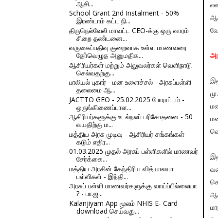
ஆசி...
என
School Grant 2nd Instalment - 50%
ஆச
இரண்டாம் கட்ட நி...
திருநெல்வேலி மாவட்ட CEO-க்கு ஒரு வாரம்
வே
சிறை தண்டனை...
வருகைப்பதிவு குறைவாக உள்ள மாணவரை
தோ்வெழுத அனுமதிக...
அர
ஆசிரியர்கள் மற்றும் அலுவலர்கள் வெளிநாடு
செல்வதற்கு...
பாலியல் புகார் - மன உளைச்சல் - அரசுப்பள்ளி
இத
தலைமை ஆ...
மு
JACTTO GEO - 25.02.2025 போராட்டம் -
ஒருங்கிணைப்பாள...
மல
ஆசிரியர்களுக்கு உடல்நலப் பரிசோதனை - 50
ம
வயதிற்கு ம...
வெ
மத்திய அரசு முடிவு - ஆசிரியர் சங்கங்கள்
கடும் எதிர...
01.03.2025 முதல் அரசுப் பள்ளிகளில் மாணவர்
இத
சேர்க்கை...
மத்திய அரசின் கேந்திரிய வித்யாலயா
வக
பள்ளிகள் - இந்தி...
செ
அரசுப் பள்ளி மாணவர்களுக்கு வாய்ப்பில்லையா
? - பா.ஜ...
ஆச
Kalanjiyam App மூலம் NHIS E- Card
மா
download செய்வது...