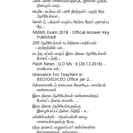
அரசு பள்ளி மாணவர்களுக்கு, ஜனவரி முதல்,
தினமும் மாத...
ஊதிய உயர்வுடன் பணி நிரந்தரம்: பகுதி நேர
ஆசிரியர்கள...
பிளஸ் 2, பத்தாம் வகுப்பு தேர்வு நேரம் குறைப்பு:
தே...
NMMS Exam 2018 - Official Answer Key
Published!
200 ஆசிரியர்கள் உடல்நிலை பாதிப்பால்
பதற்றத்தில் பள...
கடந்த ஏப்ரல் மாதம் இடைநிலை ஆசிரியர்கள்
போராட்டத்தி...
Flash News : G.O Ms : 6 (26.12.2018) -
காலியாக உள்...
Grievance For Teachers in
BEO/DEO/CEO Office Jan 2...
பிள்ளைகளிடம் கையாள வேண்டிய உளவியல்
உண்மைகள்
இடைநிலை ஆசிரியர்கள் உண்ணாவிரதப்
போராட்டத்தை கைவிட ...
இடைநிலை ஆசிரியர்களுக்கு
இழைக்கப்பட்டுள்ள அநீதி - க...
பள்ளிக்கல்வி - அரசுப்பள்ளி ஏழை
மாணவர்களுக்கு மேற...
ரத்த தானம் பாதுகாப்பா? என்னென்ன
சோதனைகள், எவ்வளவு ...