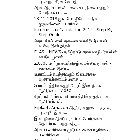
முடிவுநக்கீரன் செய்தி!!
அரசு ஆரம்ப பள்ளிகளை, உயர்நிலை மற்றும்
மேல்நிலைப்பள...
28-12-2018 ஜாக்டோ-ஜியோ மாநில
ஒருங்கிணைப்பாளர்கள் ...
Income Tax Calculation 2019 - Step By
Step Guide
தொடக்கப்பள்ளி தலைமையாசிரியர் பதவி
உயர்வு இனி இருக்...
FLASH NEWS:-தமிழ்நாடு அரசு ஊழியர்களின்
ஊதிய முரண்ப...
29,000 மாற்று சான்றிதழ் வழங்கியது ஏன் -
தலைமை ஆசிர...
போராட்டம் நடத்திவரும் இடைநிலை
ஆசிரியர்களிடம் மனித ...
போராட்டத்தில் கதறி அழும் இடைநிலை
ஆசிரியை - Video
சிறப்பாசிரியர்கள் நியமனத்தில் தகுதியான
ஆசிரியர்கள்...
Flipkart, Amazon அதிரடி சலுகைகளுக்கு
முடிவு?- இ-கா...
இடைநிலை ஆசிரியர்களின் கோரிக்கை
தொடர்பாக எந்த உத்த...
அரசுப் பள்ளிகளை மூடும் எண்ணம் இல்லை,''
-பள்ளிக்கல்...