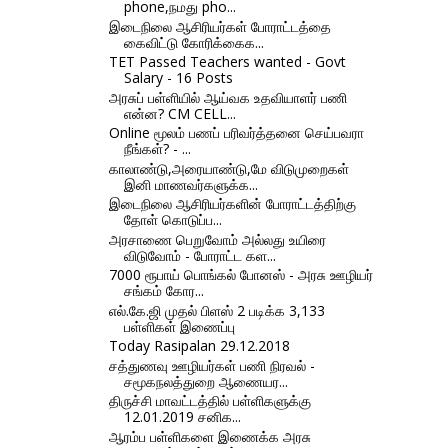
phone,நமது pho...
இடைநிலை ஆசிரியர்கள் போராட்டத்தை
கைவிட்டு கோரிக்கைக...
TET Passed Teachers wanted - Govt
Salary - 16 Posts
அரசுப் பள்ளியில் ஆய்வக உதவியாளர் பணி
என்ன? CM CELL...
Online மூலம் பணப் பரிவர்த்தனை செய்பவரா
நீங்கள்? - ...
காலாண்டு,அரையாண்டு,மே விடுமுறைகள்
இனி மாணவர்களுக்க...
இடைநிலை ஆசிரியர்களின் போராட்டத்திற்கு
தோள் கொடுப்ப...
அரசாணை பெறுவோம் அல்லது உயிரை
விடுவோம் - போராட்ட கள...
7000 ரூபாய் பொங்கல் போனஸ் - அரசு ஊழியர்
சங்கம் கோர...
எல்.கே.ஜி முதல் பிளஸ் 2 படிக்க 3,133
பள்ளிகள் இணைப்பு
Today Rasipalan 29.12.2018
சத்துணவு ஊழியர்கள் பணி நிரவல் -
சமூகநலத்துறை ஆணையர...
திருச்சி மாவட்டத்தில் பள்ளிகளுக்கு
12.01.2019 சனிக...
ஆரம்ப பள்ளிகளை இணைக்க அரசு