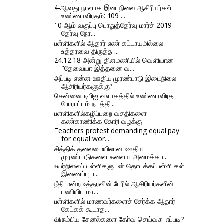
4-ஆவது நாளாக இடைநிலை ஆசிரியர்கள்
உண்ணாவிரதம்: 109 ...
10 ஆம் வகுப்பு பொதுத்தேர்வு மார்ச் 2019
தேர்வு நேர...
பள்ளிகளில் ஆதார் எண் கட்டாயமில்லை
உத்தரவை திருத்த ...
24.12.18 அன்று தினமணியில் வெளியான
"தேவையா இத்தனை வ...
அப்படி என்ன ஊதிய முரண்பாடு இடைநிலை
ஆசிரியர்களுக்கு?
சென்னை டிபிஐ வளாகத்தில் உண்ணாவிரத
போராட்டம் நடத்தி...
பள்ளிகளில்கழிப்பறை வசதிகளை
கண்காணிக்க கோரி வழக்கு
Teachers protest demanding equal pay
for equal wor...
சித்திக் தலைமையிலான ஊதிய
முரண்பாடுகளை களைய அமைக்கப...
உயர்நிலைப் பள்ளிகளுடன் தொடக்கப்பள்ளி கள்
இணைப்பு ப...
நீதி மன்ற உத்தரவின் பேரில் ஆசிரியர்களின்
பணியிட மா...
பள்ளிகளில் மாணவர்களைச் சேர்க்க ஆதார்
கேட்கக் கூடாத...
விரும்பிய சேனல்களை தேர்வு செய்வது எப்படி?