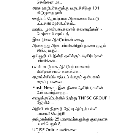
சென்னை மா...
அரசு ஊழியர்களுக்கு வருடத்திற்கு 191
விடுமுறை நாள் ...
ஊதியம் தொடர்பான அரசாணை கேட்டு
பட்டதாரி ஆசிரியர்கள்...
ஊதிய முரண்பாடுகளைக் களையுங்கள்' -
மெரினா போராட்டத்...
இடைநிலை ஆசிரியர்கள் கைது
அனைத்து அரசு பள்ளிகளிலும் நாளை முதல்
சிறப்பு வகுப்...
ஓய்வூதியம் இன்றி தவிக்கும் ஆசிரியர்கள்:
பள்ளிக்கல்...
பள்ளி வாரியாக ஆசிரியர்-மாணவர்
விகிதாச்சாரம் கணக்கெ...
ஆராய்ச்சியில் ஈடுபடப் போகும் ஒன்பதாம்
வகுப்பு மாணவ...
Flash News : இடைநிலை ஆசிரியர்களின்
பேச்சுவார்த்தைத...
ஏழைக்குடும்பத்தில் பிறந்து TNPSC GROUP 1
தேர்வில் ...
அறிவியல் திறனறி தேர்வு ஆம்பூர் பள்ளி
மாணவி வெற்றி!!
தமிழகத்தில் 25 மாணவர்களுக்கு குறைவாக
பயன்பெறும் 8,...
UDISE Online பணிகளை