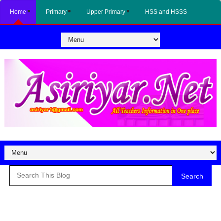
Home
Primary
Upper Primary
HSS and HSSS
Search