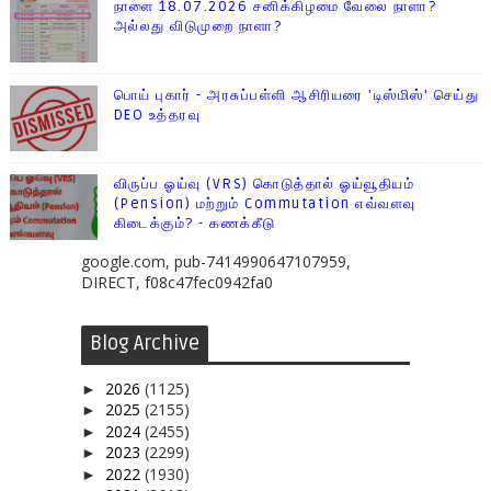
நாளை 18.07.2026 சனிக்கிழமை வேலை நாளா?
அல்லது விடுமுறை நாளா?
பொய் புகார் - அரசுப்பள்ளி ஆசிரியரை 'டிஸ்மிஸ்' செய்து
DEO உத்தரவு
விருப்ப ஓய்வு (VRS) கொடுத்தால் ஓய்வூதியம்
(Pension) மற்றும் Commutation எவ்வளவு
கிடைக்கும்? - கணக்கீடு
google.com, pub-7414990647107959,
DIRECT, f08c47fec0942fa0
Blog Archive
2026
(1125)
►
2025
(2155)
►
2024
(2455)
►
2023
(2299)
►
2022
(1930)
►