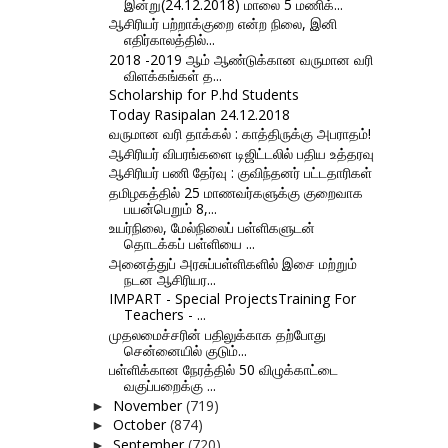
இன்று(24.12.2018) மாலை 5 மணிக்...
ஆசிரியர் பற்றாக்குறை என்ற நிலை, இனி
எதிர்காலத்தில்...
2018 -2019 ஆம் ஆண்டுக்கான வருமான வரி
விளக்கங்கள் த...
Scholarship for P.hd Students
Today Rasipalan 24.12.2018
வருமான வரி தாக்கல் : காத்திருக்கு அபராதம்!
ஆசிரியர் விபரங்களை டிஜிட்டலில் பதிய உத்தரவு
ஆசிரியர் பணி தேர்வு : குவிந்தனர் பட்டதாரிகள்
தமிழகத்தில் 25 மாணவர்களுக்கு குறைவாக
பயன்பெறும் 8,...
உயர்நிலை, மேல்நிலைப் பள்ளிகளுடன்
தொடக்கப் பள்ளியை ...
அனைத்துப் அரசுப்பள்ளிகளில் இசை மற்றும்
நடன ஆசிரியர...
IMPART - Special ProjectsTraining For
Teachers - ...
முதலமைச்சரின் பதிலுக்காக தற்போது
சென்னையில் குடும்...
பள்ளிக்கான நேரத்தில் 50 விழுக்காட்டை
வகுப்பறைக்கு ...
November
(719)
►
October
(874)
►
September
(720)
►