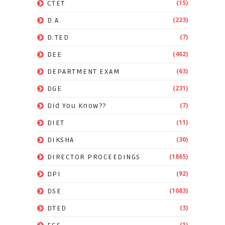
(15)
CTET
(223)
D.A
(7)
D.TED
(462)
DEE
(63)
DEPARTMENT EXAM
(231)
DGE
(7)
Did You Know??
(11)
DIET
(30)
DIKSHA
(1865)
DIRECTOR PROCEEDINGS
(92)
DPI
(1083)
DSE
(3)
DTED
(1)