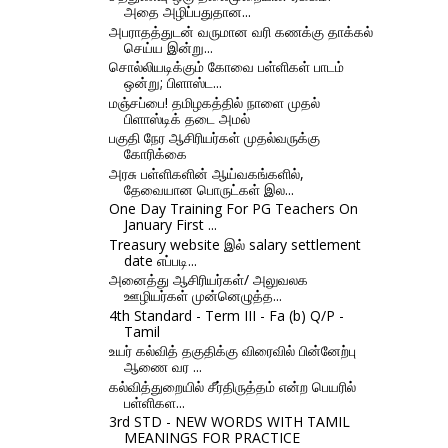
அதை அழிப்பதுதான...
அபராதத்துடன் வருமான வரி கணக்கு தாக்கல்
செய்ய இன்று...
சொல்லியடிக்கும் கோவை பள்ளிகள் பாடம்
ஒன்று; பிளாஸ்ட...
மஞ்சப்பை! தமிழகத்தில் நாளை முதல்
பிளாஸ்டிக் தடை அமல்
பகுதி நேர ஆசிரியர்கள் முதல்வருக்கு
கோரிக்கை
அரசு பள்ளிகளின் ஆய்வகங்களில்,
தேவையான பொருட்கள் இல...
One Day Training For PG Teachers On
January First ...
Treasury website இல் salary settlement
date எப்படி...
அனைத்து ஆசிரியர்கள்/ அலுவலக
ஊழியர்கள் முன்னெழுத்த...
4th Standard - Term III - Fa (b) Q/P -
Tamil
உயர் கல்வித் தகுதிக்கு விரைவில் பின்னேற்பு
ஆணை வர ...
கல்வித்துறையில் சீர்திருத்தம் என்ற பெயரில்
பள்ளிகள...
3rd STD - NEW WORDS WITH TAMIL
MEANINGS FOR PRACTICE