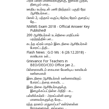
அரசு பள்ளி மாணவர்களுக்கு, ஜனவரி முதல்,
தினமும் மாத...
ஊதிய உயர்வுடன் பணி நிரந்தரம்: பகுதி நேர
ஆசிரியர்கள...
பிளஸ் 2, பத்தாம் வகுப்பு தேர்வு நேரம் குறைப்பு:
தே...
NMMS Exam 2018 - Official Answer Key
Published!
200 ஆசிரியர்கள் உடல்நிலை பாதிப்பால்
பதற்றத்தில் பள...
கடந்த ஏப்ரல் மாதம் இடைநிலை ஆசிரியர்கள்
போராட்டத்தி...
Flash News : G.O Ms : 6 (26.12.2018) -
காலியாக உள்...
Grievance For Teachers in
BEO/DEO/CEO Office Jan 2...
பிள்ளைகளிடம் கையாள வேண்டிய உளவியல்
உண்மைகள்
இடைநிலை ஆசிரியர்கள் உண்ணாவிரதப்
போராட்டத்தை கைவிட ...
இடைநிலை ஆசிரியர்களுக்கு
இழைக்கப்பட்டுள்ள அநீதி - க...
பள்ளிக்கல்வி - அரசுப்பள்ளி ஏழை
மாணவர்களுக்கு மேற...
ரத்த தானம் பாதுகாப்பா? என்னென்ன
சோதனைகள், எவ்வளவு ...