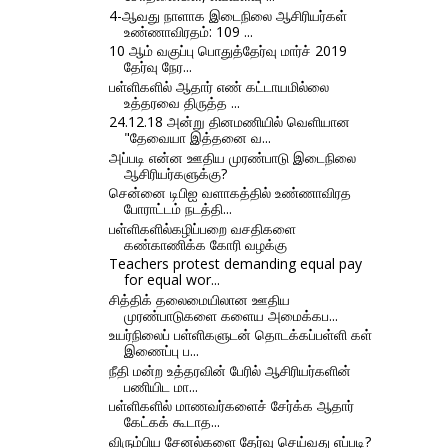
4-ஆவது நாளாக இடைநிலை ஆசிரியர்கள்
உண்ணாவிரதம்: 109 ...
10 ஆம் வகுப்பு பொதுத்தேர்வு மார்ச் 2019
தேர்வு நேர...
பள்ளிகளில் ஆதார் எண் கட்டாயமில்லை
உத்தரவை திருத்த ...
24.12.18 அன்று தினமணியில் வெளியான
"தேவையா இத்தனை வ...
அப்படி என்ன ஊதிய முரண்பாடு இடைநிலை
ஆசிரியர்களுக்கு?
சென்னை டிபிஐ வளாகத்தில் உண்ணாவிரத
போராட்டம் நடத்தி...
பள்ளிகளில்கழிப்பறை வசதிகளை
கண்காணிக்க கோரி வழக்கு
Teachers protest demanding equal pay
for equal wor...
சித்திக் தலைமையிலான ஊதிய
முரண்பாடுகளை களைய அமைக்கப...
உயர்நிலைப் பள்ளிகளுடன் தொடக்கப்பள்ளி கள்
இணைப்பு ப...
நீதி மன்ற உத்தரவின் பேரில் ஆசிரியர்களின்
பணியிட மா...
பள்ளிகளில் மாணவர்களைச் சேர்க்க ஆதார்
கேட்கக் கூடாத...
விரும்பிய சேனல்களை தேர்வு செய்வது எப்படி?