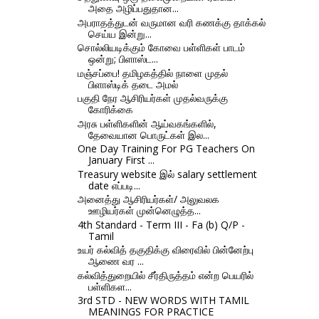
அதை அழிப்பதுதான...
அபராதத்துடன் வருமான வரி கணக்கு தாக்கல்
செய்ய இன்று...
சொல்லியடிக்கும் கோவை பள்ளிகள் பாடம்
ஒன்று; பிளாஸ்ட...
மஞ்சப்பை! தமிழகத்தில் நாளை முதல்
பிளாஸ்டிக் தடை அமல்
பகுதி நேர ஆசிரியர்கள் முதல்வருக்கு
கோரிக்கை
அரசு பள்ளிகளின் ஆய்வகங்களில்,
தேவையான பொருட்கள் இல...
One Day Training For PG Teachers On
January First ...
Treasury website இல் salary settlement
date எப்படி...
அனைத்து ஆசிரியர்கள்/ அலுவலக
ஊழியர்கள் முன்னெழுத்த...
4th Standard - Term III - Fa (b) Q/P -
Tamil
உயர் கல்வித் தகுதிக்கு விரைவில் பின்னேற்பு
ஆணை வர ...
கல்வித்துறையில் சீர்திருத்தம் என்ற பெயரில்
பள்ளிகள...
3rd STD - NEW WORDS WITH TAMIL
MEANINGS FOR PRACTICE