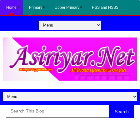
Home
Primary
Upper Primary
HSS and HSSS
Search