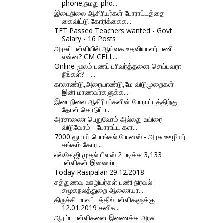
phone,நமது pho...
இடைநிலை ஆசிரியர்கள் போராட்டத்தை
கைவிட்டு கோரிக்கைக...
TET Passed Teachers wanted - Govt
Salary - 16 Posts
அரசுப் பள்ளியில் ஆய்வக உதவியாளர் பணி
என்ன? CM CELL...
Online மூலம் பணப் பரிவர்த்தனை செய்பவரா
நீங்கள்? - ...
காலாண்டு,அரையாண்டு,மே விடுமுறைகள்
இனி மாணவர்களுக்க...
இடைநிலை ஆசிரியர்களின் போராட்டத்திற்கு
தோள் கொடுப்ப...
அரசாணை பெறுவோம் அல்லது உயிரை
விடுவோம் - போராட்ட கள...
7000 ரூபாய் பொங்கல் போனஸ் - அரசு ஊழியர்
சங்கம் கோர...
எல்.கே.ஜி முதல் பிளஸ் 2 படிக்க 3,133
பள்ளிகள் இணைப்பு
Today Rasipalan 29.12.2018
சத்துணவு ஊழியர்கள் பணி நிரவல் -
சமூகநலத்துறை ஆணையர...
திருச்சி மாவட்டத்தில் பள்ளிகளுக்கு
12.01.2019 சனிக...
ஆரம்ப பள்ளிகளை இணைக்க அரசு