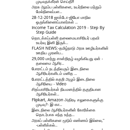
முடிவுநக்கீரன் செய்தி!!
அரசு ஆரம்ப பள்ளிகளை, உயர்நிலை மற்றும்
மேல்நிலைப்பள...
28-12-2018 ஜாக்டோ-ஜியோ மாநில
ஒருங்கிணைப்பாளர்கள் ...
Income Tax Calculation 2019 - Step By
Step Guide
தொடக்கப்பள்ளி தலைமையாசிரியர் பதவி
உயர்வு இனி இருக்...
FLASH NEWS:-தமிழ்நாடு அரசு ஊழியர்களின்
ஊதிய முரண்ப...
29,000 மாற்று சான்றிதழ் வழங்கியது ஏன் -
தலைமை ஆசிர...
போராட்டம் நடத்திவரும் இடைநிலை
ஆசிரியர்களிடம் மனித ...
போராட்டத்தில் கதறி அழும் இடைநிலை
ஆசிரியை - Video
சிறப்பாசிரியர்கள் நியமனத்தில் தகுதியான
ஆசிரியர்கள்...
Flipkart, Amazon அதிரடி சலுகைகளுக்கு
முடிவு?- இ-கா...
இடைநிலை ஆசிரியர்களின் கோரிக்கை
தொடர்பாக எந்த உத்த...
அரசுப் பள்ளிகளை மூடும் எண்ணம் இல்லை,''
-பள்ளிக்கல்...