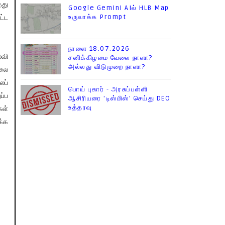
்து
Google Gemini AIல் HLB Map
உருவாக்க Prompt
ட்ட
நாளை 18.07.2026
்வி
சனிக்கிழமை வேலை நாளா?
அல்லது விடுமுறை நாளா?
ிலை
ைப்
பொய் புகார் - அரசுப்பள்ளி
ப்ப
ஆசிரியரை 'டிஸ்மிஸ்' செய்து DEO
உத்தரவு
கள்
க்க