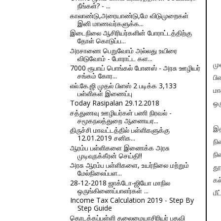
நீங்கள்? - ...
காலாண்டு,அரையாண்டு,மே விடுமுறைகள்
இனி மாணவர்களுக்க...
இடைநிலை ஆசிரியர்களின் போராட்டத்திற்கு
தோள் கொடுப்ப...
அரசாணை பெறுவோம் அல்லது உயிரை
விடுவோம் - போராட்ட கள...
மு
7000 ரூபாய் பொங்கல் போனஸ் - அரசு ஊழியர்
சங்கம் கோர...
பி
எல்.கே.ஜி முதல் பிளஸ் 2 படிக்க 3,133
மா
பள்ளிகள் இணைப்பு
Today Rasipalan 29.12.2018
ஒர
சத்துணவு ஊழியர்கள் பணி நிரவல் -
சமூகநலத்துறை ஆணையர...
திருச்சி மாவட்டத்தில் பள்ளிகளுக்கு
இத
12.01.2019 சனிக...
நி
ஆரம்ப பள்ளிகளை இணைக்க அரசு
முடிவுநக்கீரன் செய்தி!!
நி
அரசு ஆரம்ப பள்ளிகளை, உயர்நிலை மற்றும்
தூ
மேல்நிலைப்பள...
கல
28-12-2018 ஜாக்டோ-ஜியோ மாநில
ஒருங்கிணைப்பாளர்கள் ...
மீ
Income Tax Calculation 2019 - Step By
Step Guide
தொடக்கப்பள்ளி தலைமையாசிரியர் பதவி