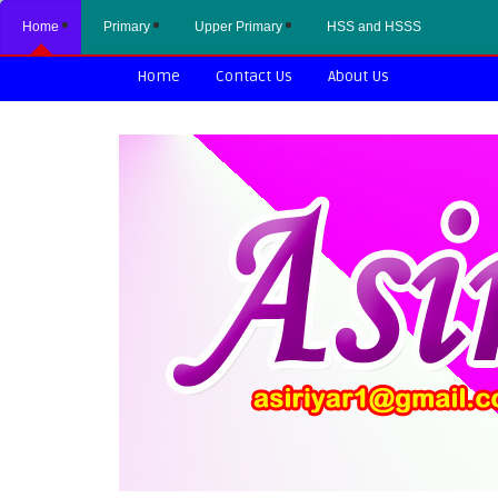
Home
Primary
Upper Primary
HSS and HSSS
Home
Contact Us
About Us