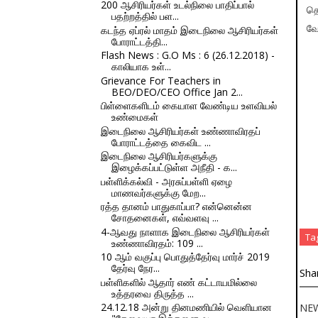
200 ஆசிரியர்கள் உடல்நிலை பாதிப்பால்
தொ
பதற்றத்தில் பள...
கடந்த ஏப்ரல் மாதம் இடைநிலை ஆசிரியர்கள்
வே
போராட்டத்தி...
Flash News : G.O Ms : 6 (26.12.2018) -
காலியாக உள்...
Grievance For Teachers in
BEO/DEO/CEO Office Jan 2...
பிள்ளைகளிடம் கையாள வேண்டிய உளவியல்
உண்மைகள்
இடைநிலை ஆசிரியர்கள் உண்ணாவிரதப்
போராட்டத்தை கைவிட ...
இடைநிலை ஆசிரியர்களுக்கு
இழைக்கப்பட்டுள்ள அநீதி - க...
பள்ளிக்கல்வி - அரசுப்பள்ளி ஏழை
மாணவர்களுக்கு மேற...
ரத்த தானம் பாதுகாப்பா? என்னென்ன
சோதனைகள், எவ்வளவு ...
4-ஆவது நாளாக இடைநிலை ஆசிரியர்கள்
Ta
உண்ணாவிரதம்: 109 ...
10 ஆம் வகுப்பு பொதுத்தேர்வு மார்ச் 2019
தேர்வு நேர...
Sha
பள்ளிகளில் ஆதார் எண் கட்டாயமில்லை
உத்தரவை திருத்த ...
24.12.18 அன்று தினமணியில் வெளியான
NE