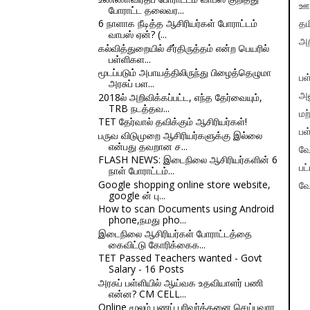
ஊழ
போராட்ட தலைவர...
6 நாளாக நீடித்த ஆசிரியர்கள் போராட்டம்
தம
வாபஸ் ஏன்? (...
அற
கல்வித்துறையில் சீர்திருத்தம் என்ற பெயரில்
பள்ளிகள...
மூடப்படும் அபாயத்திலிருந்து பிழைத்தெழுமா
பள
அரசுப் பள...
2018ல் அறிவிக்கப்பட்ட, எந்த தேர்வையும்,
அல
TRB நடத்தவ...
மற
TET தேர்வால் தவிக்கும் ஆசிரியர்கள்!
பள
பருவ விடுமுறை ஆசிரியர்களுக்கு இல்லை
என்பது தவறான ச...
வே
FLASH NEWS: இடைநிலை ஆசிரியர்களின் 6
பட
நாள் போராட்டம்...
Google shopping online store website,
வே
google ன் பு...
How to scan Documents using Android
phone,நமது pho...
இடைநிலை ஆசிரியர்கள் போராட்டத்தை
கைவிட்டு கோரிக்கைக...
TET Passed Teachers wanted - Govt
Salary - 16 Posts
அரசுப் பள்ளியில் ஆய்வக உதவியாளர் பணி
என்ன? CM CELL...
Online மூலம் பணப் பரிவர்த்தனை செய்பவரா