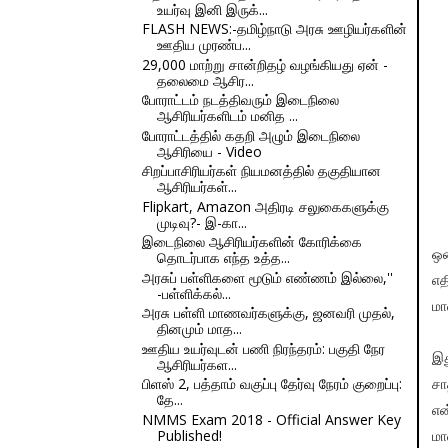
உயர்வு இனி இருக்...
FLASH NEWS:-தமிழ்நாடு அரசு ஊழியர்களின்
ஊதிய முரண்ப...
29,000 மாற்று சான்றிதழ் வழங்கியது ஏன் -
தலைமை ஆசிர...
போராட்டம் நடத்திவரும் இடைநிலை
ஆசிரியர்களிடம் மனித ...
போராட்டத்தில் கதறி அழும் இடைநிலை
ஆசிரியை - Video
சிறப்பாசிரியர்கள் நியமனத்தில் தகுதியான
ஆசிரியர்கள்...
Flipkart, Amazon அதிரடி சலுகைகளுக்கு
முடிவு?- இ-கா...
இடைநிலை ஆசிரியர்களின் கோரிக்கை
ஒன
தொடர்பாக எந்த உத்த...
அரசுப் பள்ளிகளை மூடும் எண்ணம் இல்லை,''
எத
-பள்ளிக்கல்...
மா
அரசு பள்ளி மாணவர்களுக்கு, ஜனவரி முதல்,
தினமும் மாத...
ஊதிய உயர்வுடன் பணி நிரந்தரம்: பகுதி நேர
இத
ஆசிரியர்கள...
பிளஸ் 2, பத்தாம் வகுப்பு தேர்வு நேரம் குறைப்பு:
சா
தே...
என
NMMS Exam 2018 - Official Answer Key
Published!
மா