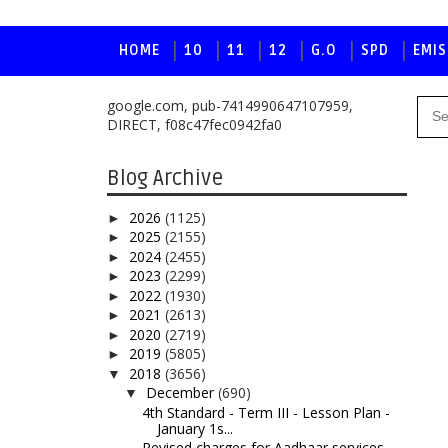
HOME
10
11
12
G.O
SPD
EMIS
google.com, pub-7414990647107959,
DIRECT, f08c47fec0942fa0
Blog Archive
2026
(1125)
►
2025
(2155)
►
2024
(2455)
►
2023
(2299)
►
2022
(1930)
►
2021
(2613)
►
2020
(2719)
►
2019
(5805)
►
2018
(3656)
▼
December
(690)
▼
4th Standard - Term III - Lesson Plan -
January 1s...
Revised charges for Aadhaar services