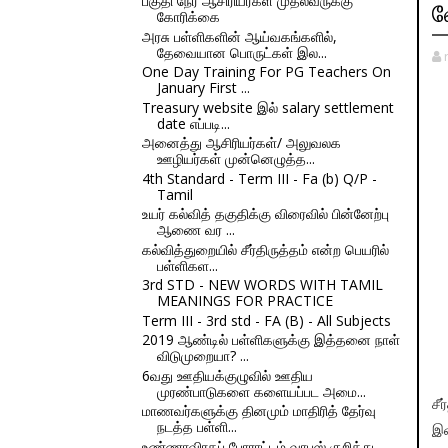
பகுதி நேர ஆசிரியர்கள் முதல்வருக்கு
வ
கோரிக்கை
அரசு பள்ளிகளின் ஆய்வகங்களில்,
தேவையான பொருட்கள் இல...
One Day Training For PG Teachers On
January First ...
Treasury website இல் salary settlement
date எப்படி...
அனைத்து ஆசிரியர்கள்/ அலுவலக
ஊழியர்கள் முன்னெழுத்த...
4th Standard - Term III - Fa (b) Q/P -
Tamil
உயர் கல்வித் தகுதிக்கு விரைவில் பின்னேற்பு
ஆணை வர ...
கல்வித்துறையில் சீர்திருத்தம் என்ற பெயரில்
பள்ளிகள...
3rd STD - NEW WORDS WITH TAMIL
MEANINGS FOR PRACTICE
Term III - 3rd std - FA (B) - All Subjects
2019 ஆண்டில் பள்ளிகளுக்கு இத்தனை நாள்
விடுமுறையா? ...
6வது ஊதியக்குழுவில் ஊதிய
முரண்பாடுகளை களையப்பட அமை...
சீ
மாணவர்களுக்கு தினமும் மாதிரித் தேர்வு
நடத்த பள்ளி...
இண
உண்ணாவிரதப் போராட்டம் வாபஸ் குறித்து