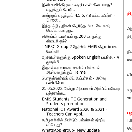
இனி சனிக்கிழமை வகுப்புகள் கிடையாது?
வலுக்கும் கோரி...
தி
எண்ணும் எழுத்தும் 4,5,6,7,8 கட்ட பயிற்சி -
Direct ...
இந்த அறிகுறிகள் தெரிந்தால் உடனே சுகர்
அத
டெஸ்ட் பண்ணு...
சிலிண்டா் மானியம் ரூ.200 யாருக்கு
தி
கிடைக்கும்?
TNPSC Group 2 தேர்வில் EMIS தொடர்பான
கேள்வி!
நி
ஆசிரியர்களுக்கு Spoken English பயிற்சி - 4
மல
முதல் 9...
இருசக்கர வாகனங்களில் பின்னால்
அமர்பவருக்கும் Helme...
வி
பொதுத்தேர்வில் பிட் பேப்பர்கள் - தேர்வு
பணியில் ஈட...
25.05.2022 அன்று அமைச்சர் அன்பில் மகேஷ்
உற
பத்திரிக்க...
உய
EMIS Students TC Generation and
Students promotion...
National ICT Award 2020 & 2021 -
பழ
Teachers Can Appl...
தமிழகத்தில் மீண்டும் பள்ளிகள் திறப்பு
Li
எப்போது?
வெ
WhatsApp-group- New update