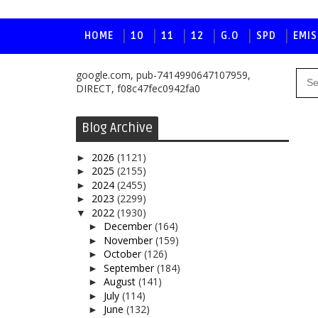
HOME
10
11
12
G.O
SPD
EMIS
google.com, pub-7414990647107959,
DIRECT, f08c47fec0942fa0
Blog Archive
2026
(1121)
►
2025
(2155)
►
2024
(2455)
►
2023
(2299)
►
2022
(1930)
▼
December
(164)
►
November
(159)
►
October
(126)
►
September
(184)
►
August
(141)
►
July
(114)
►
June
(132)
►