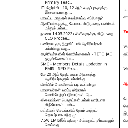
Primary Teac...
ITI தேர்ச்சி - 10, 12-ஆம் வகுப்புகளுக்கு
2.
இணையானது ...
சா
மாவட்ட மாறுதல் கலந்தாய்வு எப்போது?
ஆசிரியர்களுக்கு கோடை விடுமுறை, பணிகள்
மற்றும் பள்ள...
En
நாளை 14.05.2022 பள்ளிகளுக்கு விடுமுறை -
CEO Procee...
பணியை முடித்துவிட்டால் ஆசிரியர்கள்
Wa
பள்ளிக்கு வரு...
ஆசிரியர்களின் கோரிக்கைகள் - TETO JAC
தட
ஒருங்கிணைப்பா...
SMC - Members Details Updation in
EMIS - SPD Proc...
Wa
மே-20 ஆம் தேதி வரை அனைத்து
ஆசிரியர்களும் பள்ளிக்கு...
மீண்டும் அகவிலைப் படி உயர்கிறது
ஆர
மாணவர்கள் வரம்பு மீறினால்
வெளியேற்றப்படுவார்கள்: அ...
கோ
விலையில்லா பொருட்கள் பள்ளி வாரியாக
விநியோகம் - பள்...
ச
பள்ளிகள் செயல்படும் நேரம் மாற்றம்
இர
தொடர்பாக எந்த மு...
7.5% EMISஇல் பதிவு - சிக்கலும், தீர்வுகளும்
செ
செய்வத...