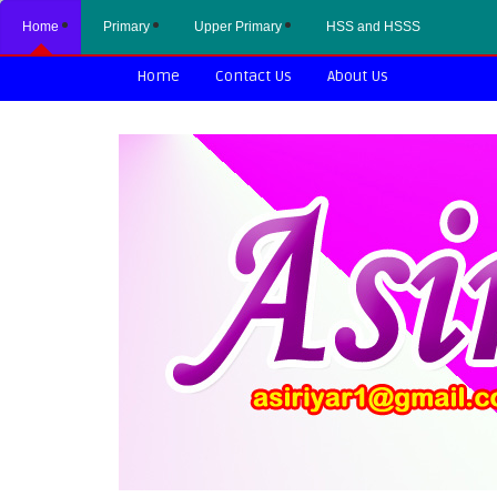
Home
Primary
Upper Primary
HSS and HSSS
Home
Contact Us
About Us