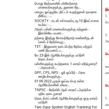
பொது தேர்வுகளில் பங்கேற்காத
மாணவர்களுக்கு, துணை தே...
இர
பழைய ஓய்வூதிய திட்டம் கருத்துகள் தவறாக
திரிப்பு - ...
1.
SOCIETY - கடன் உச்சவரம்பு ரூ.10 இலட்சமாக
பெ
உயர்வு - ...
அரசுப் பள்ளி மாணவர்களுக்கு சுற்றுலா -
இரயில்வே பயண...
2.
தந்தை இறந்து சோகத்தோடு கண்ணீருடன்
ப்ளஸ் 2 தேர்வெழு...
அம
TET - இதுவரை நடைபெற்ற தேர்வு மற்றும்
பணி நியமனம் ப...
ப
மே 23-இல் ஆசிரியா்களுக்கு பயிற்சி
தொடக்கம்
பள்ளிகளுக்கு கூடுதலாக 1 வாரம் விடுமுறை?
உல
- அமைச்சர்...
GPF, CPS, NPS - ஓர் ஒப்பீடு - அரசு
மா
ஊழியர்களுக்கு...
01.06.2022 முதல் ஓய்வு பெற உள்ள
ஆசிரியர்களின் விவர...
பொ
TNPSC - தேர்வில் ஆள் மாறாட்டம்தடுக்க
புதிய நடைமுறை!
தொடக்கப் பள்ளி ஆசிரியர்களுக்கு ஒரு வாரம்
1.
பயிற்சி
பு
Two Days Spoken English Tranining For