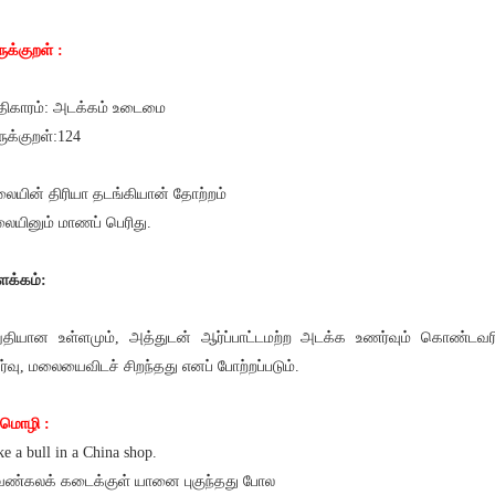
ருக்குறள் :
ிகாரம்: அடக்கம் உடைமை
ருக்குறள்:124
லையின் திரியா தடங்கியான் தோற்றம்
ையினும் மாணப் பெரிது.
ளக்கம்:
ுதியான உள்ளமும், அத்துடன் ஆர்ப்பாட்டமற்ற அடக்க உணர்வும் கொண்டவர
ர்வு, மலையைவிடச் சிறந்தது எனப் போற்றப்படும்.
மொழி :
ke a bull in a China shop.
ண்கலக் கடைக்குள் யானை புகுந்தது போல