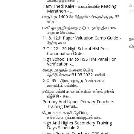
கேள்வித்திறனை ...
Illam Thedi Kalvi - மையங்களில் Reading
Marathon - ...
SC
மாதம் ரூ.1400 சேமித்தால் உங்களுக்கு ரூ. 35
லட்சம் ...
பணி ஓய்வூதியத்தை குடும்ப ஓய்வூதியமாக
மாற்றம் செய்வ...
11 & 12th Paper Valuation Camp Guide -
ஜா
தேர்வு மைய...
வி
G.O 122 - 20 High School HM Post
Continuation Orde...
High School HM to HSS HM Panel For
Verification -...
அலகு மாறுதல் ஆணை பெற்ற
ஆசிரியர்களை31.05.2022 பணிவி...
G.O. 39 - அரசு பழங்குடியினர் உண்டி
உறைவிடப் பள்ளிக...
தமிழக பள்ளி மாணவர்களின் கற்றல் திறன்
வீழ்ச்சி - கல...
Primary And Upper Primary Teachers
Training Detail...
தொடக்கக் கல்வி ஆசிரியர்
சங்கப்பொறுப்பாளர்களுடன் கல...
High And Higher Secondary Training
Days Schedule 2...
Upper Primary Teacher's CRC And