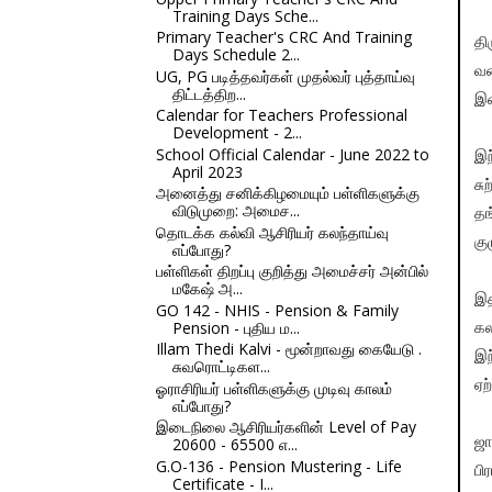
Training Days Sche...
Primary Teacher's CRC And Training
தி
Days Schedule 2...
வக
UG, PG படித்தவர்கள் முதல்வர் புத்தாய்வு
திட்டத்திற...
இட
Calendar for Teachers Professional
Development - 2...
School Official Calendar - June 2022 to
இந
April 2023
சு
அனைத்து சனிக்கிழமையும் பள்ளிகளுக்கு
விடுமுறை: அமைச...
தங
தொடக்க கல்வி ஆசிரியர் கலந்தாய்வு
கு
எப்போது?
பள்ளிகள் திறப்பு குறித்து அமைச்சர் அன்பில்
மகேஷ் அ...
இத
GO 142 - NHIS - Pension & Family
Pension - புதிய ம...
கல
Illam Thedi Kalvi - மூன்றாவது கையேடு .
இந
சுவரொட்டிகள...
ஏற
ஓராசிரியர் பள்ளிகளுக்கு முடிவு காலம்
எப்போது?
இடைநிலை ஆசிரியர்களின் Level of Pay
20600 - 65500 எ...
ஜா
G.O-136 - Pension Mustering - Life
பி
Certificate - I...