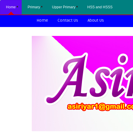
Home
Primary
Upper Primary
HSS and HSSS
Home
Contact Us
About Us