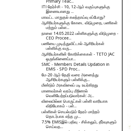
Primary Teac...
ITI தேர்ச்சி - 10, 12-ஆம் வகுப்புகளுக்கு
இணையானது ...
மாவட்ட மாறுதல் கலந்தாய்வு எப்போது?
ஆசிரியர்களுக்கு கோடை விடுமுறை, பணிகள்
மற்றும் பள்ள...
நாளை 14.05.2022 பள்ளிகளுக்கு விடுமுறை -
CEO Procee...
பணியை முடித்துவிட்டால் ஆசிரியர்கள்
பள்ளிக்கு வரு...
ஆசிரியர்களின் கோரிக்கைகள் - TETO JAC
ஒருங்கிணைப்பா...
SMC - Members Details Updation in
EMIS - SPD Proc...
மே-20 ஆம் தேதி வரை அனைத்து
ஆசிரியர்களும் பள்ளிக்கு...
மீண்டும் அகவிலைப் படி உயர்கிறது
மாணவர்கள் வரம்பு மீறினால்
வெளியேற்றப்படுவார்கள்: அ...
விலையில்லா பொருட்கள் பள்ளி வாரியாக
விநியோகம் - பள்...
பள்ளிகள் செயல்படும் நேரம் மாற்றம்
தொடர்பாக எந்த மு...
7.5% EMISஇல் பதிவு - சிக்கலும், தீர்வுகளும்
செய்வத...