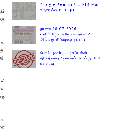
Google Gemini AIல் HLB Map
உருவாக்க Prompt
ும்
்கு
நாளை 18.07.2026
சனிக்கிழமை வேலை நாளா?
அல்லது விடுமுறை நாளா?
ள்ள
து,
பொய் புகார் - அரசுப்பள்ளி
ாதி
ஆசிரியரை 'டிஸ்மிஸ்' செய்து DEO
உத்தரவு
கள்
கள்
்கு
என,
யாள