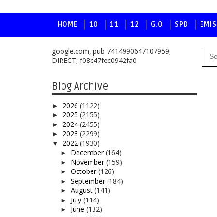
HOME
10
11
12
G.O
SPD
EMIS
google.com, pub-7414990647107959,
DIRECT, f08c47fec0942fa0
Blog Archive
2026
(1122)
►
2025
(2155)
►
2024
(2455)
►
2023
(2299)
►
2022
(1930)
▼
December
(164)
►
November
(159)
►
October
(126)
►
September
(184)
►
August
(141)
►
July
(114)
►
June
(132)
►