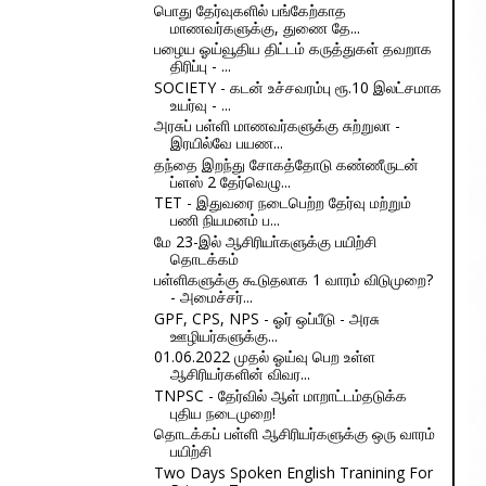
பொது தேர்வுகளில் பங்கேற்காத
மாணவர்களுக்கு, துணை தே...
பழைய ஓய்வூதிய திட்டம் கருத்துகள் தவறாக
திரிப்பு - ...
SOCIETY - கடன் உச்சவரம்பு ரூ.10 இலட்சமாக
உயர்வு - ...
அரசுப் பள்ளி மாணவர்களுக்கு சுற்றுலா -
இரயில்வே பயண...
தந்தை இறந்து சோகத்தோடு கண்ணீருடன்
ப்ளஸ் 2 தேர்வெழு...
TET - இதுவரை நடைபெற்ற தேர்வு மற்றும்
பணி நியமனம் ப...
மே 23-இல் ஆசிரியா்களுக்கு பயிற்சி
தொடக்கம்
பள்ளிகளுக்கு கூடுதலாக 1 வாரம் விடுமுறை?
- அமைச்சர்...
GPF, CPS, NPS - ஓர் ஒப்பீடு - அரசு
ஊழியர்களுக்கு...
01.06.2022 முதல் ஓய்வு பெற உள்ள
ஆசிரியர்களின் விவர...
TNPSC - தேர்வில் ஆள் மாறாட்டம்தடுக்க
புதிய நடைமுறை!
தொடக்கப் பள்ளி ஆசிரியர்களுக்கு ஒரு வாரம்
பயிற்சி
Two Days Spoken English Tranining For