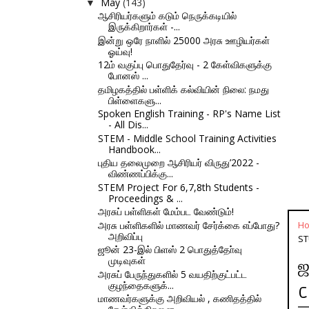
May
(143)
▼
ஆசிரியர்களும் கடும் நெருக்கடியில்
இருக்கிறார்கள் -...
இன்று ஒரே நாளில் 25000 அரசு ஊழியர்கள்
ஓய்வு!
12ம் வகுப்பு பொதுதேர்வு - 2 கேள்விகளுக்கு
போனஸ் ...
தமிழகத்தில் பள்ளிக் கல்வியின் நிலை: நமது
பிள்ளைகளு...
Spoken English Training - RP's Name List
- All Dis...
STEM - Middle School Training Activities
Handbook...
புதிய தலைமுறை ஆசிரியர் விருது’2022 -
விண்ணப்பிக்கு...
STEM Project For 6,7,8th Students -
Proceedings & ...
அரசுப் பள்ளிகள் மேம்பட வேண்டும்!
அரசு பள்ளிகளில் மாணவர் சேர்க்கை எப்போது?
H
அறிவிப்பு
ST
ஜூன் 23-இல் பிளஸ் 2 பொதுத்தோ்வு
முடிவுகள்
ஜ
அரசுப் பேருந்துகளில் 5 வயதிற்குட்பட்ட
குழந்தைகளுக்...
C
மாணவர்களுக்கு அறிவியல் , கணிதத்தில்