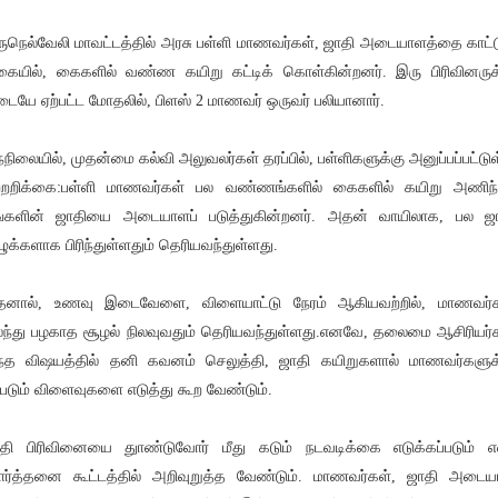
ருநெல்வேலி மாவட்டத்தில் அரசு பள்ளி மாணவர்கள், ஜாதி அடையாளத்தை காட்ட
ையில், கைகளில் வண்ண கயிறு கட்டிக் கொள்கின்றனர். இரு பிரிவினருக
ையே ஏற்பட்ட மோதலில், பிளஸ் 2 மாணவர் ஒருவர் பலியானார்.
்நிலையில், முதன்மை கல்வி அலுவலர்கள் தரப்பில், பள்ளிகளுக்கு அனுப்பப்பட்டு
ற்றறிக்கை:பள்ளி மாணவர்கள் பல வண்ணங்களில் கைகளில் கயிறு அணிந்
்களின் ஜாதியை அடையாளப் படுத்துகின்றனர். அதன் வாயிலாக, பல ஜ
ழுக்களாக பிரிந்துள்ளதும் தெரியவந்துள்ளது.
னால், உணவு இடைவேளை, விளையாட்டு நேரம் ஆகியவற்றில், மாணவர்
ந்து பழகாத சூழல் நிலவுவதும் தெரியவந்துள்ளது.எனவே, தலைமை ஆசிரியர்
்த விஷயத்தில் தனி கவனம் செலுத்தி, ஜாதி கயிறுகளால் மாணவர்களுக
்படும் விளைவுகளை எடுத்து கூற வேண்டும்.
தி பிரிவினையை துாண்டுவோர் மீது கடும் நடவடிக்கை எடுக்கப்படும் 
ரார்த்தனை கூட்டத்தில் அறிவுறுத்த வேண்டும். மாணவர்கள், ஜாதி அடை