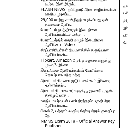
உயர்வு இனி இருக்...
தல
FLASH NEWS:-தமிழ்நாடு அரசு ஊழியர்களின்
பள
ஊதிய முரண்ப...
29,000 மாற்று சான்றிதழ் வழங்கியது ஏன் -
தி
தலைமை ஆசிர...
இத
போராட்டம் நடத்திவரும் இடைநிலை
ஆசிரியர்களிடம் மனித ...
பி
போராட்டத்தில் கதறி அழும் இடைநிலை
கே
ஆசிரியை - Video
சிறப்பாசிரியர்கள் நியமனத்தில் தகுதியான
ஆசிரியர்கள்...
Flipkart, Amazon அதிரடி சலுகைகளுக்கு
முடிவு?- இ-கா...
இடைநிலை ஆசிரியர்களின் கோரிக்கை
தொடர்பாக எந்த உத்த...
அரசுப் பள்ளிகளை மூடும் எண்ணம் இல்லை,''
-பள்ளிக்கல்...
அரசு பள்ளி மாணவர்களுக்கு, ஜனவரி முதல்,
தினமும் மாத...
ஊதிய உயர்வுடன் பணி நிரந்தரம்: பகுதி நேர
ஆசிரியர்கள...
பிளஸ் 2, பத்தாம் வகுப்பு தேர்வு நேரம் குறைப்பு:
தே...
NMMS Exam 2018 - Official Answer Key
Published!