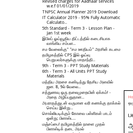
Revised charges for Aadhaar services
w.e.f 01/01/2019
TNPSC Annual Planner 2019 Download
IT Calculator 2019 - 95% Fully Automatic
Calculato...
5th Standard - Term 3 - Lesson Plan -
Jan 1st week
இபிஎப் ஓய்வூதிய திட்டத்தில் கடைசியாக
வாங்கிய சம்பள...
சம வேலைக்கு" "சம ஊதியம்" அரசின் கடமை
தமிழகத்தில் CPS இல் ஓய்வு
பெறுபவர்களுக்கு மாதாந்தி...
9th - Term 3 - PPT Study Materials
6th - Term 3 - All Units PPT Study
Materials
மத்திய அரசை கண்டித்து தேசிய அளவில்
ஜன. 8, 9ல் வேலை...
சத்துணவு ஒரு தலைமுறையின் ஏக்கம்! -
அதை அழிப்பதுதான...
H
அபராதத்துடன் வருமான வரி கணக்கு தாக்கல்
ஒழ
செய்ய இன்று...
சொல்லியடிக்கும் கோவை பள்ளிகள் பாடம்
ப
ஒன்று; பிளாஸ்ட...
மஞ்சப்பை! தமிழகத்தில் நாளை முதல்
ஆ
பிளாஸ்டிக் தடை அமல்