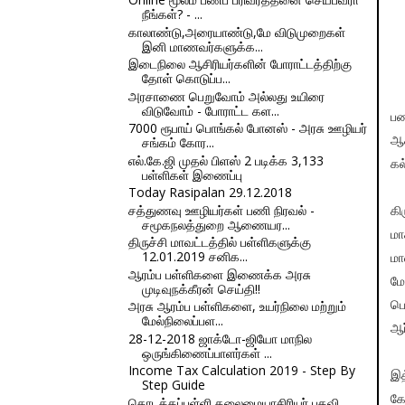
நீங்கள்? - ...
காலாண்டு,அரையாண்டு,மே விடுமுறைகள்
இனி மாணவர்களுக்க...
இடைநிலை ஆசிரியர்களின் போராட்டத்திற்கு
தோள் கொடுப்ப...
அரசாணை பெறுவோம் அல்லது உயிரை
விடுவோம் - போராட்ட கள...
பண
7000 ரூபாய் பொங்கல் போனஸ் - அரசு ஊழியர்
சங்கம் கோர...
ஆச
எல்.கே.ஜி முதல் பிளஸ் 2 படிக்க 3,133
கல
பள்ளிகள் இணைப்பு
Today Rasipalan 29.12.2018
சத்துணவு ஊழியர்கள் பணி நிரவல் -
க
சமூகநலத்துறை ஆணையர...
மா
திருச்சி மாவட்டத்தில் பள்ளிகளுக்கு
12.01.2019 சனிக...
மா
ஆரம்ப பள்ளிகளை இணைக்க அரசு
மே
முடிவுநக்கீரன் செய்தி!!
அரசு ஆரம்ப பள்ளிகளை, உயர்நிலை மற்றும்
பெ
மேல்நிலைப்பள...
ஆர
28-12-2018 ஜாக்டோ-ஜியோ மாநில
ஒருங்கிணைப்பாளர்கள் ...
Income Tax Calculation 2019 - Step By
இத
Step Guide
கே
தொடக்கப்பள்ளி தலைமையாசிரியர் பதவி