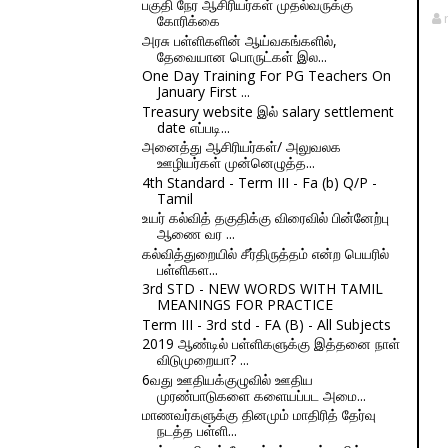
பகுதி நேர ஆசிரியர்கள் முதல்வருக்கு
கோரிக்கை
அரசு பள்ளிகளின் ஆய்வகங்களில்,
தேவையான பொருட்கள் இல...
One Day Training For PG Teachers On
January First ...
Treasury website இல் salary settlement
date எப்படி...
அனைத்து ஆசிரியர்கள்/ அலுவலக
ஊழியர்கள் முன்னெழுத்த...
4th Standard - Term III - Fa (b) Q/P -
Tamil
உயர் கல்வித் தகுதிக்கு விரைவில் பின்னேற்பு
ஆணை வர ...
கல்வித்துறையில் சீர்திருத்தம் என்ற பெயரில்
பள்ளிகள...
3rd STD - NEW WORDS WITH TAMIL
MEANINGS FOR PRACTICE
Term III - 3rd std - FA (B) - All Subjects
2019 ஆண்டில் பள்ளிகளுக்கு இத்தனை நாள்
விடுமுறையா? ...
6வது ஊதியக்குழுவில் ஊதிய
முரண்பாடுகளை களையப்பட அமை...
மாணவர்களுக்கு தினமும் மாதிரித் தேர்வு
நடத்த பள்ளி...