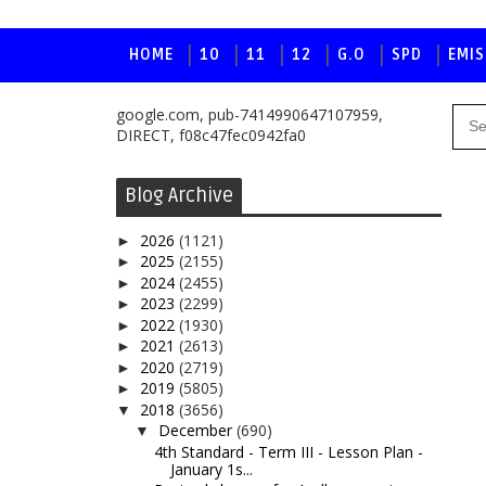
HOME
10
11
12
G.O
SPD
EMIS
google.com, pub-7414990647107959,
DIRECT, f08c47fec0942fa0
Blog Archive
2026
(1121)
►
2025
(2155)
►
2024
(2455)
►
2023
(2299)
►
2022
(1930)
►
2021
(2613)
►
2020
(2719)
►
2019
(5805)
►
2018
(3656)
▼
December
(690)
▼
4th Standard - Term III - Lesson Plan -
January 1s...