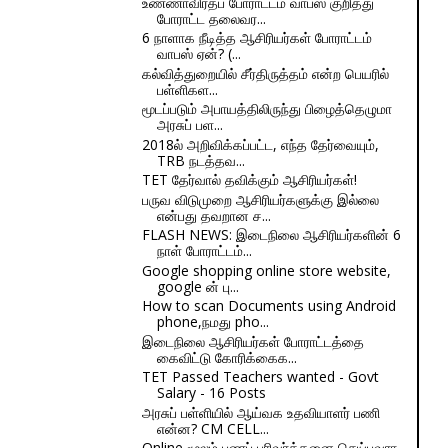
உண்ணாவிரதப் போராட்டம் வாபஸ் குறித்து
போராட்ட தலைவர...
6 நாளாக நீடித்த ஆசிரியர்கள் போராட்டம்
வாபஸ் ஏன்? (...
கல்வித்துறையில் சீர்திருத்தம் என்ற பெயரில்
பள்ளிகள...
மூடப்படும் அபாயத்திலிருந்து பிழைத்தெழுமா
அரசுப் பள...
2018ல் அறிவிக்கப்பட்ட, எந்த தேர்வையும்,
TRB நடத்தவ...
TET தேர்வால் தவிக்கும் ஆசிரியர்கள்!
பருவ விடுமுறை ஆசிரியர்களுக்கு இல்லை
என்பது தவறான ச...
FLASH NEWS: இடைநிலை ஆசிரியர்களின் 6
நாள் போராட்டம்...
Google shopping online store website,
google ன் பு...
How to scan Documents using Android
phone,நமது pho...
இடைநிலை ஆசிரியர்கள் போராட்டத்தை
கைவிட்டு கோரிக்கைக...
TET Passed Teachers wanted - Govt
Salary - 16 Posts
அரசுப் பள்ளியில் ஆய்வக உதவியாளர் பணி
என்ன? CM CELL...
Online மூலம் பணப் பரிவர்த்தனை செய்பவரா