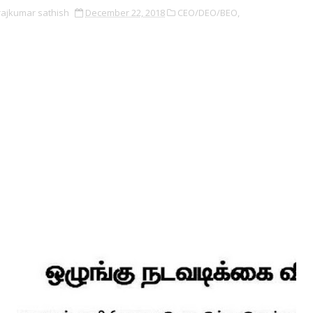
rajkumar sathish
December 22, 2018
CEO/DEO/BEO,