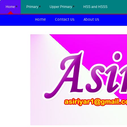
Home
Primary
Upper Primary
HSS and HSSS
Home
Contact Us
About Us