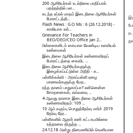
200 ஆசிரியர்கள் உடல்நிலை பாதிப்பால்
பதற்றத்தில் பள...
கடந்த ஏப்ரல் மாதம் இடைநிலை ஆசிரியர்கள்
இத
போராட்டத்தி...
Flash News : G.O Ms : 6 (26.12.2018) -
போ
காலியாக உள்...
நட
Grievance For Teachers in
BEO/DEO/CEO Office Jan 2...
து
பிள்ளைகளிடம் கையாள வேண்டிய உளவியல்
உண்மைகள்
இடைநிலை ஆசிரியர்கள் உண்ணாவிரதப்
போராட்டத்தை கைவிட ...
இடைநிலை ஆசிரியர்களுக்கு
இழைக்கப்பட்டுள்ள அநீதி - க...
பள்ளிக்கல்வி - அரசுப்பள்ளி ஏழை
மாணவர்களுக்கு மேற...
ரத்த தானம் பாதுகாப்பா? என்னென்ன
சோதனைகள், எவ்வளவு ...
4-ஆவது நாளாக இடைநிலை ஆசிரியர்கள்
உண்ணாவிரதம்: 109 ...
10 ஆம் வகுப்பு பொதுத்தேர்வு மார்ச் 2019
தேர்வு நேர...
பள்ளிகளில் ஆதார் எண் கட்டாயமில்லை
உத்தரவை திருத்த ...
24.12.18 அன்று தினமணியில் வெளியான