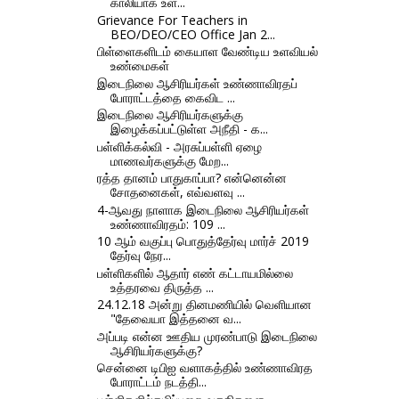
காலியாக உள்...
Grievance For Teachers in
BEO/DEO/CEO Office Jan 2...
பிள்ளைகளிடம் கையாள வேண்டிய உளவியல்
உண்மைகள்
இடைநிலை ஆசிரியர்கள் உண்ணாவிரதப்
போராட்டத்தை கைவிட ...
இடைநிலை ஆசிரியர்களுக்கு
இழைக்கப்பட்டுள்ள அநீதி - க...
பள்ளிக்கல்வி - அரசுப்பள்ளி ஏழை
மாணவர்களுக்கு மேற...
ரத்த தானம் பாதுகாப்பா? என்னென்ன
சோதனைகள், எவ்வளவு ...
4-ஆவது நாளாக இடைநிலை ஆசிரியர்கள்
உண்ணாவிரதம்: 109 ...
10 ஆம் வகுப்பு பொதுத்தேர்வு மார்ச் 2019
தேர்வு நேர...
பள்ளிகளில் ஆதார் எண் கட்டாயமில்லை
உத்தரவை திருத்த ...
24.12.18 அன்று தினமணியில் வெளியான
"தேவையா இத்தனை வ...
அப்படி என்ன ஊதிய முரண்பாடு இடைநிலை
ஆசிரியர்களுக்கு?
சென்னை டிபிஐ வளாகத்தில் உண்ணாவிரத
போராட்டம் நடத்தி...