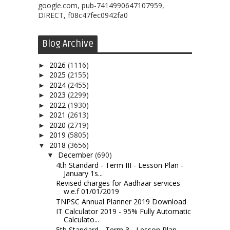
google.com, pub-7414990647107959,
DIRECT, f08c47fec0942fa0
Blog Archive
2026
(1116)
►
2025
(2155)
►
2024
(2455)
►
2023
(2299)
►
2022
(1930)
►
2021
(2613)
►
2020
(2719)
►
2019
(5805)
►
2018
(3656)
▼
December
(690)
▼
4th Standard - Term III - Lesson Plan -
January 1s...
Revised charges for Aadhaar services
w.e.f 01/01/2019
TNPSC Annual Planner 2019 Download
IT Calculator 2019 - 95% Fully Automatic
Calculato...
5th Standard - Term 3 - Lesson Plan -