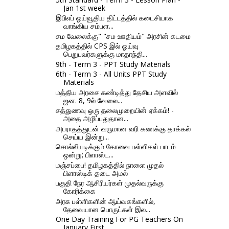
Jan 1st week
இபிஎப் ஓய்வூதிய திட்டத்தில் கடைசியாக
வாங்கிய சம்பள...
சம வேலைக்கு" "சம ஊதியம்" அரசின் கடமை
தமிழகத்தில் CPS இல் ஓய்வு
பெறுபவர்களுக்கு மாதாந்தி...
9th - Term 3 - PPT Study Materials
6th - Term 3 - All Units PPT Study
Materials
மத்திய அரசை கண்டித்து தேசிய அளவில்
ஜன. 8, 9ல் வேலை...
சத்துணவு ஒரு தலைமுறையின் ஏக்கம்! -
அதை அழிப்பதுதான...
அபராதத்துடன் வருமான வரி கணக்கு தாக்கல்
செய்ய இன்று...
சொல்லியடிக்கும் கோவை பள்ளிகள் பாடம்
ஒன்று; பிளாஸ்ட...
மஞ்சப்பை! தமிழகத்தில் நாளை முதல்
பிளாஸ்டிக் தடை அமல்
பகுதி நேர ஆசிரியர்கள் முதல்வருக்கு
கோரிக்கை
அரசு பள்ளிகளின் ஆய்வகங்களில்,
தேவையான பொருட்கள் இல...
One Day Training For PG Teachers On
January First ...