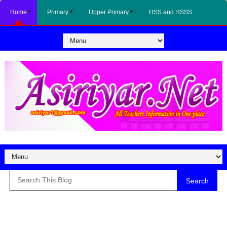
Home
Primary
Upper Primary
HSS and HSSS
Search