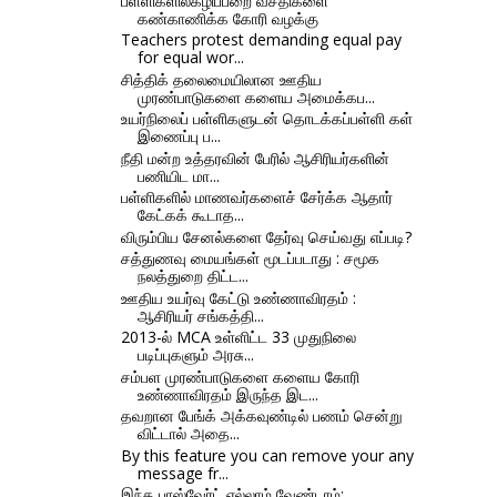
பள்ளிகளில்கழிப்பறை வசதிகளை
கண்காணிக்க கோரி வழக்கு
Teachers protest demanding equal pay
for equal wor...
சித்திக் தலைமையிலான ஊதிய
முரண்பாடுகளை களைய அமைக்கப...
உயர்நிலைப் பள்ளிகளுடன் தொடக்கப்பள்ளி கள்
இணைப்பு ப...
நீதி மன்ற உத்தரவின் பேரில் ஆசிரியர்களின்
பணியிட மா...
பள்ளிகளில் மாணவர்களைச் சேர்க்க ஆதார்
கேட்கக் கூடாத...
விரும்பிய சேனல்களை தேர்வு செய்வது எப்படி?
சத்துணவு மையங்கள் மூடப்படாது : சமூக
நலத்துறை திட்ட...
ஊதிய உயர்வு கேட்டு உண்ணாவிரதம் :
ஆசிரியர் சங்கத்தி...
2013-ல் MCA உள்ளிட்ட 33 முதுநிலை
படிப்புகளும் அரசு...
சம்பள முரண்பாடுகளை களைய கோரி
உண்ணாவிரதம் இருந்த இட...
தவறான பேங்க் அக்கவுண்டில் பணம் சென்று
விட்டால் அதை...
By this feature you can remove your any
message fr...
இந்த பாஸ்வேர்ட் எல்லாம் வேண்டாம்: