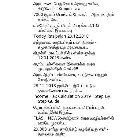
அரசாணை பெறுவோம் அல்லது உயிரை
விடுவோம் - போராட்ட கள...
7000 ரூபாய் பொங்கல் போனஸ் - அரசு ஊழியர்
சங்கம் கோர...
எல்.கே.ஜி முதல் பிளஸ் 2 படிக்க 3,133
பள்ளிகள் இணைப்பு
Today Rasipalan 29.12.2018
சத்துணவு ஊழியர்கள் பணி நிரவல் -
சமூகநலத்துறை ஆணையர...
திருச்சி மாவட்டத்தில் பள்ளிகளுக்கு
12.01.2019 சனிக...
ஆரம்ப பள்ளிகளை இணைக்க அரசு
முடிவுநக்கீரன் செய்தி!!
அரசு ஆரம்ப பள்ளிகளை, உயர்நிலை மற்றும்
மேல்நிலைப்பள...
28-12-2018 ஜாக்டோ-ஜியோ மாநில
ஒருங்கிணைப்பாளர்கள் ...
Income Tax Calculation 2019 - Step By
Step Guide
தொடக்கப்பள்ளி தலைமையாசிரியர் பதவி
உயர்வு இனி இருக்...
FLASH NEWS:-தமிழ்நாடு அரசு ஊழியர்களின்
ஊதிய முரண்ப...
29,000 மாற்று சான்றிதழ் வழங்கியது ஏன் -
தலைமை ஆசிர...