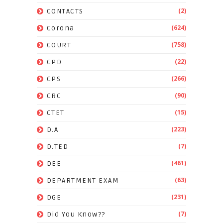
(2)
CONTACTS
(624)
Corona
(758)
COURT
(22)
CPD
(266)
CPS
(90)
CRC
(15)
CTET
(223)
D.A
(7)
D.TED
(461)
DEE
(63)
DEPARTMENT EXAM
(231)
DGE
(7)
Did You Know??