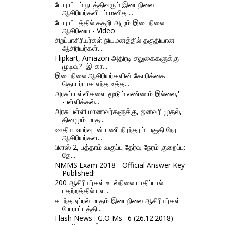
போராட்டம் நடத்திவரும் இடைநிலை
ஆசிரியர்களிடம் மனித ...
போராட்டத்தில் கதறி அழும் இடைநிலை
ஆசிரியை - Video
சிறப்பாசிரியர்கள் நியமனத்தில் தகுதியான
ஆசிரியர்கள்...
Flipkart, Amazon அதிரடி சலுகைகளுக்கு
முடிவு?- இ-கா...
இடைநிலை ஆசிரியர்களின் கோரிக்கை
தொடர்பாக எந்த உத்த...
அரசுப் பள்ளிகளை மூடும் எண்ணம் இல்லை,''
-பள்ளிக்கல்...
அரசு பள்ளி மாணவர்களுக்கு, ஜனவரி முதல்,
தினமும் மாத...
ஊதிய உயர்வுடன் பணி நிரந்தரம்: பகுதி நேர
ஆசிரியர்கள...
பிளஸ் 2, பத்தாம் வகுப்பு தேர்வு நேரம் குறைப்பு:
தே...
NMMS Exam 2018 - Official Answer Key
Published!
200 ஆசிரியர்கள் உடல்நிலை பாதிப்பால்
பதற்றத்தில் பள...
கடந்த ஏப்ரல் மாதம் இடைநிலை ஆசிரியர்கள்
போராட்டத்தி...
Flash News : G.O Ms : 6 (26.12.2018) -