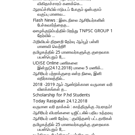
விகிதாச்சாரம் கணக்கெ...
ஆராய்ச்சியில் ஈடுபடப் போகும் ஒன்பதாம்
வகுப்பு மாணவ...
Flash News : இடைநிலை ஆசிரியர்களின்
பேச்சுவார்த்தைத...
ஏழைக்குடும்பத்தில் பிறந்து TNPSC GROUP 1
தேர்வில் ...
அறிவியல் திறனறி தேர்வு ஆம்பூர் பள்ளி
மாணவி வெற்றி!!
தமிழகத்தில் 25 மாணவர்களுக்கு குறைவாக
பயன்பெறும் 8,...
UDISE Online பணிகளை
இன்று(24.12.2018) மாலை 5 மணிக்...
ஆசிரியர் பற்றாக்குறை என்ற நிலை, இனி
எதிர்காலத்தில்...
2018 -2019 ஆம் ஆண்டுக்கான வருமான வரி
விளக்கங்கள் த...
Scholarship for P.hd Students
Today Rasipalan 24.12.2018
வருமான வரி தாக்கல் : காத்திருக்கு அபராதம்!
ஆசிரியர் விபரங்களை டிஜிட்டலில் பதிய உத்தரவு
ஆசிரியர் பணி தேர்வு : குவிந்தனர் பட்டதாரிகள்
தமிழகத்தில் 25 மாணவர்களுக்கு குறைவாக
பயன்பெறும் 8,...
உயர்நிலை, மேல்நிலைப் பள்ளிகளுடன்