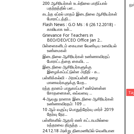
200 ஆசிரியர்கள் உடல்நிலை பாதிப்பால்
லு
பதற்றத்தில் பள...
கடந்த ஏப்ரல் மாதம் இடைநிலை ஆசிரியர்கள்
போராட்டத்தி...
Flash News : G.O Ms : 6 (26.12.2018) -
காலியாக உள்...
Grievance For Teachers in
BEO/DEO/CEO Office Jan 2...
பிள்ளைகளிடம் கையாள வேண்டிய உளவியல்
உண்மைகள்
இடைநிலை ஆசிரியர்கள் உண்ணாவிரதப்
போராட்டத்தை கைவிட ...
இடைநிலை ஆசிரியர்களுக்கு
இழைக்கப்பட்டுள்ள அநீதி - க...
பள்ளிக்கல்வி - அரசுப்பள்ளி ஏழை
மாணவர்களுக்கு மேற...
ரத்த தானம் பாதுகாப்பா? என்னென்ன
Ta
சோதனைகள், எவ்வளவு ...
4-ஆவது நாளாக இடைநிலை ஆசிரியர்கள்
உண்ணாவிரதம்: 109 ...
10 ஆம் வகுப்பு பொதுத்தேர்வு மார்ச் 2019
தேர்வு நேர...
பள்ளிகளில் ஆதார் எண் கட்டாயமில்லை
உத்தரவை திருத்த ...
24.12.18 அன்று தினமணியில் வெளியான