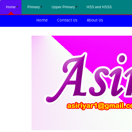
Home
Primary
Upper Primary
HSS and HSSS
Home
Contact Us
About Us