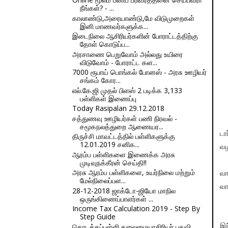
நீங்கள்? - ...
காலாண்டு,அரையாண்டு,மே விடுமுறைகள்
இனி மாணவர்களுக்க...
இடைநிலை ஆசிரியர்களின் போராட்டத்திற்கு
தோள் கொடுப்ப...
அரசாணை பெறுவோம் அல்லது உயிரை
விடுவோம் - போராட்ட கள...
7000 ரூபாய் பொங்கல் போனஸ் - அரசு ஊழியர்
சங்கம் கோர...
எல்.கே.ஜி முதல் பிளஸ் 2 படிக்க 3,133
பள்ளிகள் இணைப்பு
Today Rasipalan 29.12.2018
சத்துணவு ஊழியர்கள் பணி நிரவல் -
சமூகநலத்துறை ஆணையர...
டா
திருச்சி மாவட்டத்தில் பள்ளிகளுக்கு
12.01.2019 சனிக...
வழ
ஆரம்ப பள்ளிகளை இணைக்க அரசு
முடிவுநக்கீரன் செய்தி!!
அரசு ஆரம்ப பள்ளிகளை, உயர்நிலை மற்றும்
வா
மேல்நிலைப்பள...
வா
28-12-2018 ஜாக்டோ-ஜியோ மாநில
ஒருங்கிணைப்பாளர்கள் ...
Income Tax Calculation 2019 - Step By
Step Guide
தொடக்கப்பள்ளி தலைமையாசிரியர் பதவி
இந