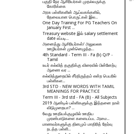
பகுதி நேர ஆசிரியர்கள் முதல்வருக்கு
கோரிக்கை
அரசு பள்ளிகளின் ஆய்வகங்களில்,
தேவையான பொருட்கள் இல...
One Day Training For PG Teachers On
January First ...
Treasury website இல் salary settlement
date எப்படி...
அனைத்து ஆசிரியர்கள்/ அலுவலக
ஊழியர்கள் முன்னெழுத்த...
4th Standard - Term III - Fa (b) Q/P -
Tamil
உயர் கல்வித் தகுதிக்கு விரைவில் பின்னேற்பு
ஆணை வர ...
கல்வித்துறையில் சீர்திருத்தம் என்ற பெயரில்
பள்ளிகள...
3rd STD - NEW WORDS WITH TAMIL
MEANINGS FOR PRACTICE
Term III - 3rd std - FA (B) - All Subjects
2019 ஆண்டில் பள்ளிகளுக்கு இத்தனை நாள்
விடுமுறையா? ...
6வது ஊதியக்குழுவில் ஊதிய
முரண்பாடுகளை களையப்பட அமை...
மாணவர்களுக்கு தினமும் மாதிரித் தேர்வு
நடத்த பள்ளி...