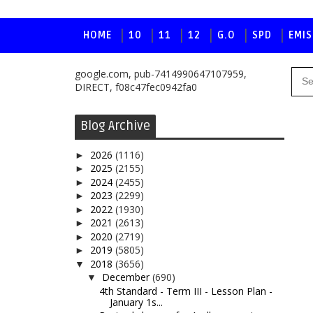
HOME
10
11
12
G.O
SPD
EMIS
google.com, pub-7414990647107959,
DIRECT, f08c47fec0942fa0
Blog Archive
2026
(1116)
►
2025
(2155)
►
2024
(2455)
►
2023
(2299)
►
2022
(1930)
►
2021
(2613)
►
2020
(2719)
►
2019
(5805)
►
2018
(3656)
▼
December
(690)
▼
4th Standard - Term III - Lesson Plan -
January 1s...