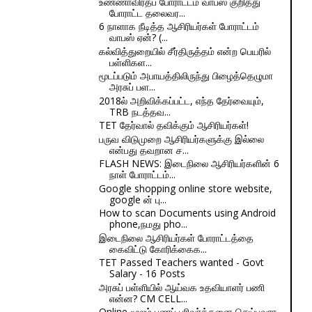
உண்ணாவிரதப் போராட்டம் வாபஸ் குறித்து
போராட்ட தலைவர...
6 நாளாக நீடித்த ஆசிரியர்கள் போராட்டம்
வாபஸ் ஏன்? (...
கல்வித்துறையில் சீர்திருத்தம் என்ற பெயரில்
பள்ளிகள...
மூடப்படும் அபாயத்திலிருந்து பிழைத்தெழுமா
அரசுப் பள...
2018ல் அறிவிக்கப்பட்ட, எந்த தேர்வையும்,
TRB நடத்தவ...
TET தேர்வால் தவிக்கும் ஆசிரியர்கள்!
பருவ விடுமுறை ஆசிரியர்களுக்கு இல்லை
என்பது தவறான ச...
FLASH NEWS: இடைநிலை ஆசிரியர்களின் 6
நாள் போராட்டம்...
Google shopping online store website,
google ன் பு...
How to scan Documents using Android
phone,நமது pho...
இடைநிலை ஆசிரியர்கள் போராட்டத்தை
கைவிட்டு கோரிக்கைக...
TET Passed Teachers wanted - Govt
Salary - 16 Posts
அரசுப் பள்ளியில் ஆய்வக உதவியாளர் பணி
என்ன? CM CELL...
Online மூலம் பணப் பரிவர்த்தனை செய்பவரா