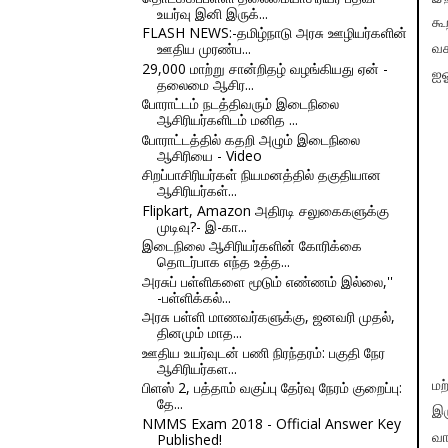
உயர்வு இனி இருக்...
கூ
FLASH NEWS:-தமிழ்நாடு அரசு ஊழியர்களின்
ஊதிய முரண்ப...
வச
29,000 மாற்று சான்றிதழ் வழங்கியது ஏன் -
ஐஓ
தலைமை ஆசிர...
போராட்டம் நடத்திவரும் இடைநிலை
ஆசிரியர்களிடம் மனித ...
போராட்டத்தில் கதறி அழும் இடைநிலை
ஆசிரியை - Video
சிறப்பாசிரியர்கள் நியமனத்தில் தகுதியான
ஆசிரியர்கள்...
Flipkart, Amazon அதிரடி சலுகைகளுக்கு
முடிவு?- இ-கா...
இடைநிலை ஆசிரியர்களின் கோரிக்கை
தொடர்பாக எந்த உத்த...
அரசுப் பள்ளிகளை மூடும் எண்ணம் இல்லை,''
-பள்ளிக்கல்...
அரசு பள்ளி மாணவர்களுக்கு, ஜனவரி முதல்,
தினமும் மாத...
ஊதிய உயர்வுடன் பணி நிரந்தரம்: பகுதி நேர
ஆசிரியர்கள...
பிளஸ் 2, பத்தாம் வகுப்பு தேர்வு நேரம் குறைப்பு:
மற
தே...
இர
NMMS Exam 2018 - Official Answer Key
Published!
வா