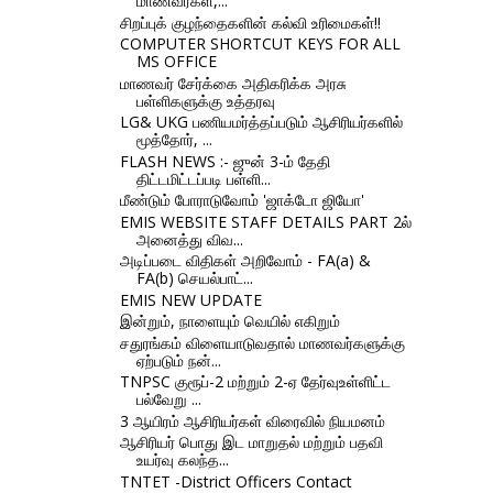
மாணவர்கள்,...
சிறப்புக் குழந்தைகளின் கல்வி உரிமைகள்!!
COMPUTER SHORTCUT KEYS FOR ALL
MS OFFICE
மாணவர் சேர்க்கை அதிகரிக்க அரசு
பள்ளிகளுக்கு உத்தரவு
LG& UKG பணியமர்த்தப்படும் ஆசிரியர்களில்
மூத்தோர், ...
FLASH NEWS :- ஜுன் 3-ம் தேதி
திட்டமிட்டப்படி பள்ளி...
மீண்டும் போராடுவோம் 'ஜாக்டோ ஜியோ'
EMIS WEBSITE STAFF DETAILS PART 2ல்
அனைத்து விவ...
அடிப்படை விதிகள் அறிவோம் - FA(a) &
FA(b) செயல்பாட்...
EMIS NEW UPDATE
இன்றும், நாளையும் வெயில் எகிறும்
சதுரங்கம் விளையாடுவதால் மாணவர்களுக்கு
ஏற்படும் நன்...
TNPSC குரூப்-2 மற்றும் 2-ஏ தேர்வுஉள்ளிட்ட
பல்வேறு ...
3 ஆயிரம் ஆசிரியர்கள் விரைவில் நியமனம்
ஆசிரியர் பொது இட மாறுதல் மற்றும் பதவி
உயர்வு கலந்த...
TNTET -District Officers Contact