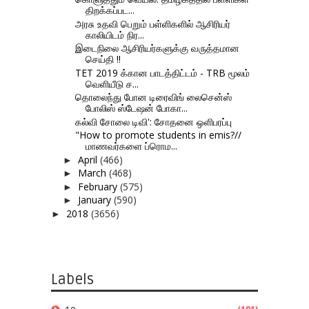
திறக்கப்பட...
அரசு உதவி பெறும் பள்ளிகளில் ஆசிரியர்
காலியிடம் நிர...
இடைநிலை ஆசிரியர்களுக்கு வருத்தமான
செய்தி !!
TET 2019 க்கான பாடத்திட்டம் - TRB மூலம்
வெளியீடு ச...
தொலைந்து போன டிரைவிங் லைசென்ஸ்
போலிஸ் ஸ்டேஷன் போகா...
கல்வி சோலை டிவி': சோதனை ஒளிபரப்பு
"How to promote students in emis?//
மாணவர்களை ப்ரொம...
April
(466)
►
March
(468)
►
February
(575)
►
January
(590)
►
2018
(3656)
►
Labels