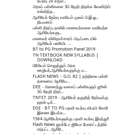
உயர்வு 20 சதவீ...
அரசுப் பள்ளிகளை 3ம் தேதி திறக்க வேண்டும்:
கல்வித்த...
ஆசிரியர் தேர்வு வாரியம் மூலம் பி.இ.ஓ.,
நியமனம்
பள்ளி திறப்பு நாளில் மாணவர்களை வரவேற்க
ஆசிரியர்களு...
மாணவர் விகிதாச்சாரம் அடிப்படையில்
ஆசிரியர் பணியிட ...
BT to PG Promotion Panel 2019
TN TEXTBOOK NEW SYLLABUS |
DOWNLOAD
பிரீமியம் செலுத்தும் அரசு
ஊழியர்,ஆசிரியர்களுக்கு ம...
FLASH NEWS :- G.O. 82 | நடுநிலை பள்ளி
தலைமை ஆசிரிய...
DEE - அனைத்து வகைப் பள்ளிகளும் ஜூன்
3ம் தேதி திறப்...
TNTET 2019 - ஆசிரியர் தகுதித் தேர்வுக்கு
ஹால் டிக்...
DSE - BT TO PG பதவி உயர்வு விபரம் கோரி
இணை இயக்க...
1564 ஆசிரியர்களுக்கு பதவி உயர்வு இரத்து!!
Flash News ஜாக்டோ ஜியோ போராட்டத்தில்
ஈடுபட்ட ஆசிரி...