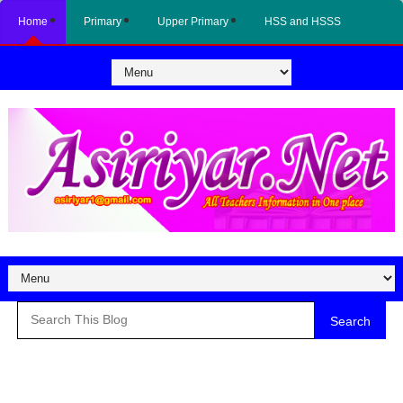
Home
Primary
Upper Primary
HSS and HSSS
Search