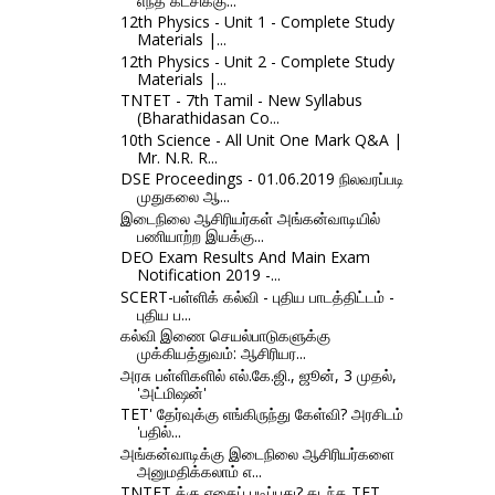
எந்த கட்சிக்கு...
12th Physics - Unit 1 - Complete Study
Materials |...
12th Physics - Unit 2 - Complete Study
Materials |...
TNTET - 7th Tamil - New Syllabus
(Bharathidasan Co...
10th Science - All Unit One Mark Q&A |
Mr. N.R. R...
DSE Proceedings - 01.06.2019 நிலவரப்படி
முதுகலை ஆ...
இடைநிலை ஆசிரியர்கள் அங்கன்வாடியில்
பணியாற்ற இயக்கு...
DEO Exam Results And Main Exam
Notification 2019 -...
SCERT-பள்ளிக் கல்வி - புதிய பாடத்திட்டம் -
புதிய ப...
கல்வி இணை செயல்பாடுகளுக்கு
முக்கியத்துவம்: ஆசிரியர...
அரசு பள்ளிகளில் எல்.கே.ஜி., ஜூன், 3 முதல்,
'அட்மிஷன்'
TET' தேர்வுக்கு எங்கிருந்து கேள்வி? அரசிடம்
'பதில்...
அங்கன்வாடிக்கு இடைநிலை ஆசிரியர்களை
அனுமதிக்கலாம் எ...
TNTET க்கு எதைப் படிப்பது? கடந்த TET