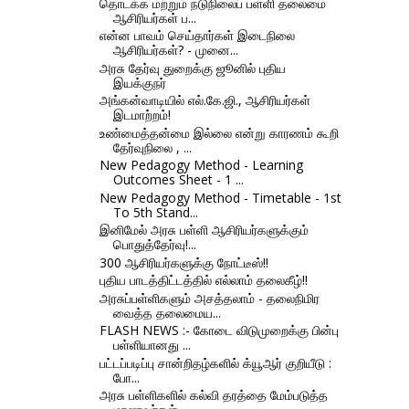
தொடக்க மற்றும் நடுநிலைப் பள்ளி தலைமை
ஆசிரியர்கள் ப...
என்ன பாவம் செய்தார்கள் இடைநிலை
ஆசிரியர்கள்? - முனை...
அரசு தேர்வு துறைக்கு ஜூனில் புதிய
இயக்குநர்
அங்கன்வாடியில் எல்.கே.ஜி., ஆசிரியர்கள்
இடமாற்றம்!
உண்மைத்தன்மை இல்லை என்று காரணம் கூறி
தேர்வுநிலை , ...
New Pedagogy Method - Learning
Outcomes Sheet - 1 ...
New Pedagogy Method - Timetable - 1st
To 5th Stand...
இனிமேல் அரசு பள்ளி ஆசிரியர்களுக்கும்
பொதுத்தேர்வு!...
300 ஆசிரியர்களுக்கு நோட்டீஸ்!!
புதிய பாடத்திட்டத்தில் எல்லாம் தலைகீழ்!!
அரசுப்பள்ளிகளும் அசத்தலாம் - தலைநிமிர
வைத்த தலைமைய...
FLASH NEWS :- கோடை விடுமுறைக்கு பின்பு
பள்ளியானது ...
பட்டப்படிப்பு சான்றிதழ்களில் க்யூஆர் குறியீடு :
போ...
அரசு பள்ளிகளில் கல்வி தரத்தை மேம்படுத்த