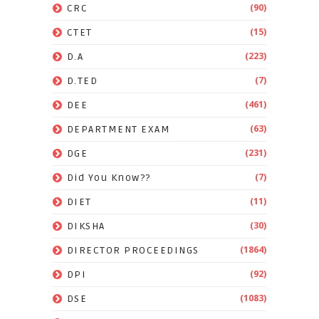
(90)
CRC
(15)
CTET
(223)
D.A
(7)
D.TED
(461)
DEE
(63)
DEPARTMENT EXAM
(231)
DGE
(7)
Did You Know??
(11)
DIET
(30)
DIKSHA
(1864)
DIRECTOR PROCEEDINGS
(92)
DPI
(1083)
DSE