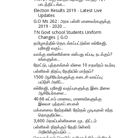
பாடத்திட்டங்க...
Election Results 2019 - Latest Live
Updates
G.O Ms 262 : அரசு பள்ளி மாணவர்களுக்கு
2019 - 2020 ...
TN Govt school Students Uniform
Changes | G.O
தமிழகத்தில் தொடங்கப்பட்டுள்ள எல்கேஜி,
யுகேஜி வகுப்...
வாக்கு எண்ணிக்கை என்பது எப்படி நடக்கும்?
உங்களுக்க...
நோட்டு, புத்தகங்கள் விலை 10 சதவீதம் உயர்வு
பள்ளிகள் திறப்பு தேதியில் மாற்றம்?
1500 ஆசிரியர்களுக்கு கடைசி வாய்ப்பு:
பயிற்சி அளிப்...
எல்கேஜி, யுகேஜி வகுப்புகளுக்கு இடைநிலை
ஆசிரியர்களை...
40.66 லட்சம் மாணவ, மாணவிகளுக்கு
இலவச புத்தகப் பைகள்
மக்களவை தேர்தலின் தேர்தல் முடிவுகள் எந்த
தொகுதியில...
3,600 அரசுப்பள்ளிகளை மூட திட்டம்
பள்ளிகள் திறக்கும் தேதி பின்னர்
அறிவிக்குப்படும் ...
கொளுத்தும் வெயில்: தமிழகத்தில் பள்ளிகள்