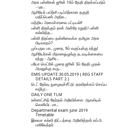
அரசு பள்ளிகள் ஜூன் 10ம் தேதி திறக்கப்படும்
- புத...
ஆசிரியர் பயிற்சி படிப்பிற்கான தகுதி
மதிப்பெண் அதிக...
மத்திய அமைச்சரவை பட்டியல்!!
பள்ளி திறக்கும் நாள் அன்றே உறுதி.! பள்ளி
கல்வித்த...
பள்ளி திறப்பை தள்ளிவைக்க தமிழக அரசு
பிடிவாதம்?
முப்பருவ பாட முறை, 9ம் வகுப்புக்கு ரத்து!
ஆசிரியர்கள் மீதானஒழுங்கு நடவடிக்கையை
ரத்து - ஆசிர...
பயோ மெட்ரிக் முறை ஜூன் 3ம் தேதி முதல்
அமலுக்கு வரு...
EMIS UPDATE 30.05.2019 ( REG STAFF
DETAILS PART 2 )
டெட் தேர்வு நுழைவுச்சீட்டு: தரவிறக்கம் செய்ய
வழிமு...
DAILY ONE TLM
உள்ளாட்சித் தேர்தல் அறிவிக்கை: ஆகஸ்டில்
வெளியிட மா...
Departmental exam june 2019
Timetable
இலவச கல்வி திட்டத்தை அறிவித்தார் எம்.பி.
பாரிவேந்தர்