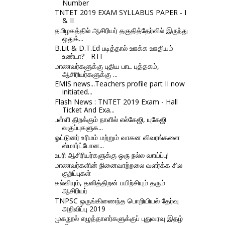
Number
TNTET 2019 EXAM SYLLABUS PAPER - I
& II
தமிழகத்தில் ஆசிரியர் தகுதித்தேர்வில் இருந்து
ஒதுக்...
B.Lit & D.T.Ed படித்தால் ஊக்க ஊதியம்
உண்டா? - RTI
மாணவர்களுக்கு புதிய பாட புத்தகம்,
ஆசிரியர்களுக்கு ...
EMIS news...Teachers profile part II now
initiated...
Flash News : TNTET 2019 Exam - Hall
Ticket And Exa...
பள்ளி திறக்கும் நாளில் எல்கேஜி, யுகேஜி
வகுப்புகளுக...
ஓட்டுனர் உரிமம் மற்றும் வாகன விவரங்களை
ஸ்மார்ட்போன...
உபரி ஆசிரியர்களுக்கு ஒரு நல்ல வாய்ப்பு!
மாணவர்களின் நினைவாற்றலை வளர்க்க சில
குறிப்புகள்
கல்வியும், தனித்திறன் பயிற்சியும் தரும்
ஆசிரியர்
TNPSC ஒருங்கிணைந்த பொறியியல் தேர்வு
அறிவிப்பு 2019
முகநூல் எழுத்தாளர்களுக்குப் புதுவரவு இதழ்