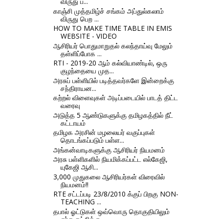
விருது ப...
காஞ்சி முத்தமிழ்ச் சங்கம் அப்துல்கலாம்
விருது பெற ...
HOW TO MAKE TIME TABLE IN EMIS
WEBSITE - VIDEO
ஆசிரியர் பொதுமாறுதல் கலந்தாய்வு மேலும்
தள்ளிப்போக ...
RTI - 2019-20 ஆம் கல்வியாண்டில், ஒரு
குழந்தையை முத...
அரசுப் பள்ளியில் படித்தவர்களே இன்றைக்கு
சந்திராயன...
கற்றல் விளைவுகள் அடிப்படையில் பாடத் திட்ட
வரைவு
அடுத்த 5 ஆண்டுகளுக்கு தமிழகத்தில் நீட்
கட்டாயம்
தமிழக அரசின் மழலையர் வகுப்புகள்
தொடங்கப்படும் பள்ள...
அங்கன்வாடிகளுக்கு ஆசிரியர் நியமனம்
அரசு பள்ளிகளில் நியமிக்கப்பட்ட எல்கேஜி,
யுகேஜி ஆசி...
3,000 முதுகலை ஆசிரியர்கள் விரைவில்
நியமனம்!!
RTE சட்டப்படி 23/8/2010 க்குப் பிறகு NON-
TEACHING ...
தபால் ஓட்டுகள் ஒவ்வொரு தொகுதியிலும்