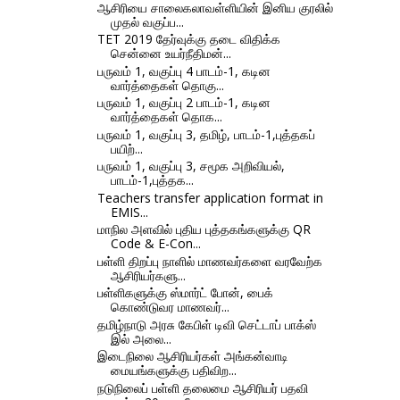
ஆசிரியை சாலைகலாவள்ளியின் இனிய குரலில்
முதல் வகுப்ப...
TET 2019 தேர்வுக்கு தடை விதிக்க
சென்னை உயர்நீதிமன்...
பருவம் 1, வகுப்பு 4 பாடம்-1, கடின
வார்த்தைகள் தொகு...
பருவம் 1, வகுப்பு 2 பாடம்-1, கடின
வார்த்தைகள் தொக...
பருவம் 1, வகுப்பு 3, தமிழ், பாடம்-1,புத்தகப்
பயிற்...
பருவம் 1, வகுப்பு 3, சமூக அறிவியல்,
பாடம்-1,புத்தக...
Teachers transfer application format in
EMIS...
மாநில அளவில் புதிய புத்தகங்களுக்கு QR
Code & E-Con...
பள்ளி திறப்பு நாளில் மாணவர்களை வரவேற்க
ஆசிரியர்களு...
பள்ளிகளுக்கு ஸ்‌மா‌ர்ட் போன், பைக்
கொண்டுவர மாணவர்...
தமிழ்நாடு அரசு கேபிள் டிவி செட்டாப் பாக்ஸ்
இல் அலை...
இடைநிலை ஆசிரியர்கள் அங்கன்வாடி
மையங்களுக்கு பதிவிற...
நடுநிலைப் பள்ளி தலைமை ஆசிரியர் பதவி