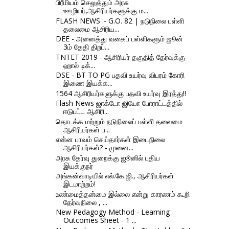
பிரீமியம் செலுத்தும் அரசு
ஊழியர்,ஆசிரியர்களுக்கு ம...
FLASH NEWS :- G.O. 82 | நடுநிலை பள்ளி
தலைமை ஆசிரிய...
DEE - அனைத்து வகைப் பள்ளிகளும் ஜூன்
3ம் தேதி திறப்...
TNTET 2019 - ஆசிரியர் தகுதித் தேர்வுக்கு
ஹால் டிக்...
DSE - BT TO PG பதவி உயர்வு விபரம் கோரி
இணை இயக்க...
1564 ஆசிரியர்களுக்கு பதவி உயர்வு இரத்து!!
Flash News ஜாக்டோ ஜியோ போராட்டத்தில்
ஈடுபட்ட ஆசிரி...
தொடக்க மற்றும் நடுநிலைப் பள்ளி தலைமை
ஆசிரியர்கள் ப...
என்ன பாவம் செய்தார்கள் இடைநிலை
ஆசிரியர்கள்? - முனை...
அரசு தேர்வு துறைக்கு ஜூனில் புதிய
இயக்குநர்
அங்கன்வாடியில் எல்.கே.ஜி., ஆசிரியர்கள்
இடமாற்றம்!
உண்மைத்தன்மை இல்லை என்று காரணம் கூறி
தேர்வுநிலை , ...
New Pedagogy Method - Learning
Outcomes Sheet - 1 ...