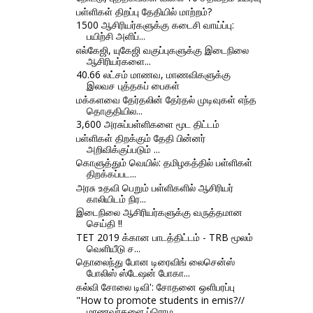
பள்ளிகள் திறப்பு தேதியில் மாற்றம்?
1500 ஆசிரியர்களுக்கு கடைசி வாய்ப்பு:
பயிற்சி அளிப்...
எல்கேஜி, யுகேஜி வகுப்புகளுக்கு இடைநிலை
ஆசிரியர்களை...
40.66 லட்சம் மாணவ, மாணவிகளுக்கு
இலவச புத்தகப் பைகள்
மக்களவை தேர்தலின் தேர்தல் முடிவுகள் எந்த
தொகுதியில...
3,600 அரசுப்பள்ளிகளை மூட திட்டம்
பள்ளிகள் திறக்கும் தேதி பின்னர்
அறிவிக்குப்படும் ...
கொளுத்தும் வெயில்: தமிழகத்தில் பள்ளிகள்
திறக்கப்பட...
அரசு உதவி பெறும் பள்ளிகளில் ஆசிரியர்
காலியிடம் நிர...
இடைநிலை ஆசிரியர்களுக்கு வருத்தமான
செய்தி !!
TET 2019 க்கான பாடத்திட்டம் - TRB மூலம்
வெளியீடு ச...
தொலைந்து போன டிரைவிங் லைசென்ஸ்
போலிஸ் ஸ்டேஷன் போகா...
கல்வி சோலை டிவி': சோதனை ஒளிபரப்பு
"How to promote students in emis?//
மாணவர்களை ப்ரொம...