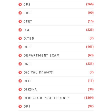
(266)
CPS
(90)
CRC
(15)
CTET
(223)
D.A
(7)
D.TED
(461)
DEE
(63)
DEPARTMENT EXAM
(231)
DGE
(7)
Did You Know??
(11)
DIET
(30)
DIKSHA
(1864)
DIRECTOR PROCEEDINGS
(92)
DPI