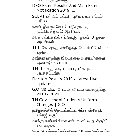
DEO Exam Results And Main Exam
Notification 2019 -...
SCERT-பள்ளிக் கல்வி - புதிய பாடத்திட்டம் -
புதிய ப...
கல்வி இணை செயல்பாடுகளுக்கு
முக்கியத்துவம்: ஆசிரியர...
அரசு பள்ளிகளில் எல்.கே.ஜி., ஜூன், 3 முதல்,
'அட்மிஷன்'
TET' தேர்வுக்கு எங்கிருந்து கேள்வி? அரசிடம்
'பதில்...
அங்கன்வாடிக்கு இடைநிலை ஆசிரியர்களை
அனுமதிக்கலாம் எ...
TNTET க்கு எதைப் படிப்பது? கடந்த TET
பாடத்திட்டங்க...
Election Results 2019 - Latest Live
Updates
G.O Ms 262 : அரசு பள்ளி மாணவர்களுக்கு
2019 - 2020 ...
TN Govt school Students Uniform
Changes | G.O
தமிழகத்தில் தொடங்கப்பட்டுள்ள எல்கேஜி,
யுகேஜி வகுப்...
வாக்கு எண்ணிக்கை என்பது எப்படி நடக்கும்?
உங்களுக்க...
நோட்டு, புத்தகங்கள் விலை 10 சதவீதம் உயர்வு