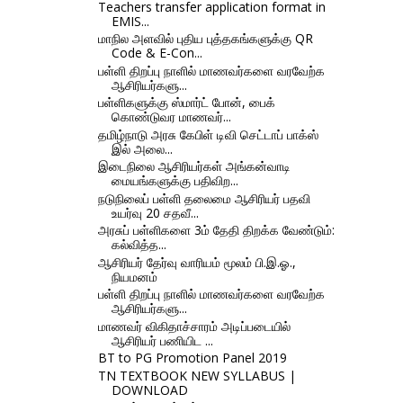
Teachers transfer application format in
EMIS...
மாநில அளவில் புதிய புத்தகங்களுக்கு QR
Code & E-Con...
பள்ளி திறப்பு நாளில் மாணவர்களை வரவேற்க
ஆசிரியர்களு...
பள்ளிகளுக்கு ஸ்‌மா‌ர்ட் போன், பைக்
கொண்டுவர மாணவர்...
தமிழ்நாடு அரசு கேபிள் டிவி செட்டாப் பாக்ஸ்
இல் அலை...
இடைநிலை ஆசிரியர்கள் அங்கன்வாடி
மையங்களுக்கு பதிவிற...
நடுநிலைப் பள்ளி தலைமை ஆசிரியர் பதவி
உயர்வு 20 சதவீ...
அரசுப் பள்ளிகளை 3ம் தேதி திறக்க வேண்டும்:
கல்வித்த...
ஆசிரியர் தேர்வு வாரியம் மூலம் பி.இ.ஓ.,
நியமனம்
பள்ளி திறப்பு நாளில் மாணவர்களை வரவேற்க
ஆசிரியர்களு...
மாணவர் விகிதாச்சாரம் அடிப்படையில்
ஆசிரியர் பணியிட ...
BT to PG Promotion Panel 2019
TN TEXTBOOK NEW SYLLABUS |
DOWNLOAD