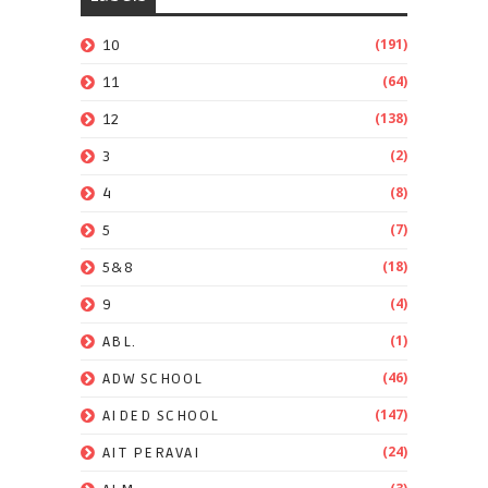
(191)
10
(64)
11
(138)
12
(2)
3
(8)
4
(7)
5
(18)
5&8
(4)
9
(1)
ABL.
(46)
ADW SCHOOL
(147)
AIDED SCHOOL
(24)
AIT PERAVAI