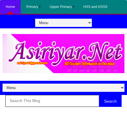
Home
Primary
Upper Primary
HSS and HSSS
Search