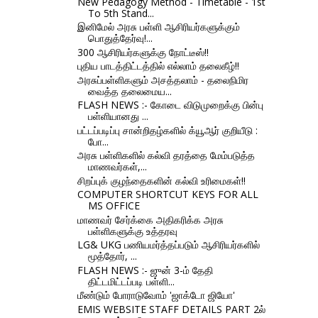
New Pedagogy Method - Timetable - 1st
To 5th Stand...
இனிமேல் அரசு பள்ளி ஆசிரியர்களுக்கும்
பொதுத்தேர்வு!...
300 ஆசிரியர்களுக்கு நோட்டீஸ்!!
புதிய பாடத்திட்டத்தில் எல்லாம் தலைகீழ்!!
அரசுப்பள்ளிகளும் அசத்தலாம் - தலைநிமிர
வைத்த தலைமைய...
FLASH NEWS :- கோடை விடுமுறைக்கு பின்பு
பள்ளியானது ...
பட்டப்படிப்பு சான்றிதழ்களில் க்யூஆர் குறியீடு :
போ...
அரசு பள்ளிகளில் கல்வி தரத்தை மேம்படுத்த
மாணவர்கள்,...
சிறப்புக் குழந்தைகளின் கல்வி உரிமைகள்!!
COMPUTER SHORTCUT KEYS FOR ALL
MS OFFICE
மாணவர் சேர்க்கை அதிகரிக்க அரசு
பள்ளிகளுக்கு உத்தரவு
LG& UKG பணியமர்த்தப்படும் ஆசிரியர்களில்
மூத்தோர், ...
FLASH NEWS :- ஜுன் 3-ம் தேதி
திட்டமிட்டப்படி பள்ளி...
மீண்டும் போராடுவோம் 'ஜாக்டோ ஜியோ'
EMIS WEBSITE STAFF DETAILS PART 2ல்