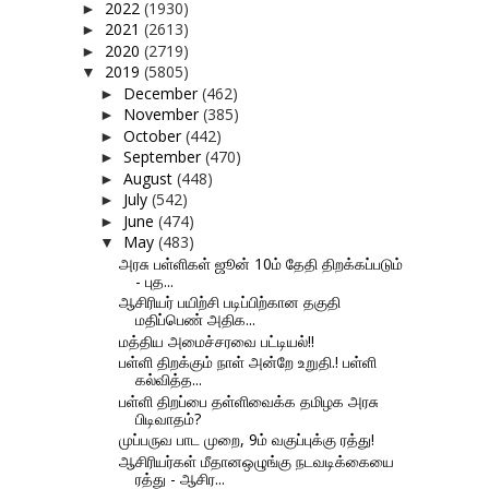
2022
(1930)
►
2021
(2613)
►
2020
(2719)
►
2019
(5805)
▼
December
(462)
►
November
(385)
►
October
(442)
►
September
(470)
►
August
(448)
►
July
(542)
►
June
(474)
►
May
(483)
▼
அரசு பள்ளிகள் ஜூன் 10ம் தேதி திறக்கப்படும்
- புத...
ஆசிரியர் பயிற்சி படிப்பிற்கான தகுதி
மதிப்பெண் அதிக...
மத்திய அமைச்சரவை பட்டியல்!!
பள்ளி திறக்கும் நாள் அன்றே உறுதி.! பள்ளி
கல்வித்த...
பள்ளி திறப்பை தள்ளிவைக்க தமிழக அரசு
பிடிவாதம்?
முப்பருவ பாட முறை, 9ம் வகுப்புக்கு ரத்து!
ஆசிரியர்கள் மீதானஒழுங்கு நடவடிக்கையை
ரத்து - ஆசிர...