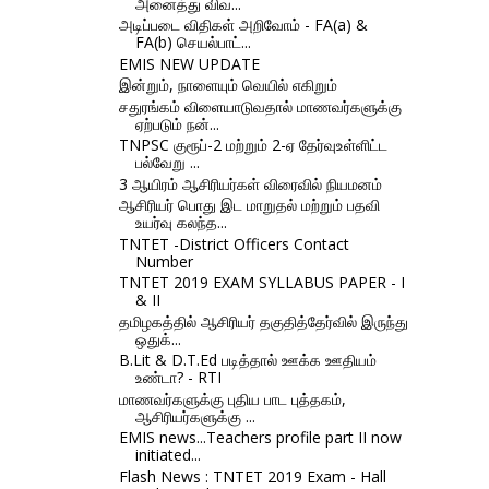
அனைத்து விவ...
அடிப்படை விதிகள் அறிவோம் - FA(a) &
FA(b) செயல்பாட்...
EMIS NEW UPDATE
இன்றும், நாளையும் வெயில் எகிறும்
சதுரங்கம் விளையாடுவதால் மாணவர்களுக்கு
ஏற்படும் நன்...
TNPSC குரூப்-2 மற்றும் 2-ஏ தேர்வுஉள்ளிட்ட
பல்வேறு ...
3 ஆயிரம் ஆசிரியர்கள் விரைவில் நியமனம்
ஆசிரியர் பொது இட மாறுதல் மற்றும் பதவி
உயர்வு கலந்த...
TNTET -District Officers Contact
Number
TNTET 2019 EXAM SYLLABUS PAPER - I
& II
தமிழகத்தில் ஆசிரியர் தகுதித்தேர்வில் இருந்து
ஒதுக்...
B.Lit & D.T.Ed படித்தால் ஊக்க ஊதியம்
உண்டா? - RTI
மாணவர்களுக்கு புதிய பாட புத்தகம்,
ஆசிரியர்களுக்கு ...
EMIS news...Teachers profile part II now
initiated...
Flash News : TNTET 2019 Exam - Hall