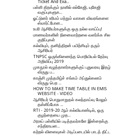
Ticket And Exa...
பள்ளி திறக்கும் நாளில் எல்கேஜி, யுகேஜி
வகுப்புகளுக...
ஓட்டுனர் உரிமம் மற்றும் வாகன விவரங்களை
ஸ்மார்ட்போன...
உபரி ஆசிரியர்களுக்கு ஒரு நல்ல வாய்ப்பு!
மாணவர்களின் நினைவாற்றலை வளர்க்க சில
குறிப்புகள்
கல்வியும், தனித்திறன் பயிற்சியும் தரும்
ஆசிரியர்
TNPSC ஒருங்கிணைந்த பொறியியல் தேர்வு
அறிவிப்பு 2019
முகநூல் எழுத்தாளர்களுக்குப் புதுவரவு இதழ்
விருது ப...
காஞ்சி முத்தமிழ்ச் சங்கம் அப்துல்கலாம்
விருது பெற ...
HOW TO MAKE TIME TABLE IN EMIS
WEBSITE - VIDEO
ஆசிரியர் பொதுமாறுதல் கலந்தாய்வு மேலும்
தள்ளிப்போக ...
RTI - 2019-20 ஆம் கல்வியாண்டில், ஒரு
குழந்தையை முத...
அரசுப் பள்ளியில் படித்தவர்களே இன்றைக்கு
சந்திராயன...
கற்றல் விளைவுகள் அடிப்படையில் பாடத் திட்ட