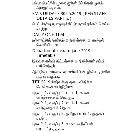
பயோ மெட்ரிக் முறை ஜூன் 3ம் தேதி முதல்
அமலுக்கு வரு...
EMIS UPDATE 30.05.2019 ( REG STAFF
DETAILS PART 2 )
டெட் தேர்வு நுழைவுச்சீட்டு: தரவிறக்கம் செய்ய
வழிமு...
DAILY ONE TLM
உள்ளாட்சித் தேர்தல் அறிவிக்கை: ஆகஸ்டில்
வெளியிட மா...
Departmental exam june 2019
Timetable
இலவச கல்வி திட்டத்தை அறிவித்தார் எம்.பி.
பாரிவேந்தர்
ஆசிரியை சாலைகலாவள்ளியின் இனிய குரலில்
முதல் வகுப்ப...
TET 2019 தேர்வுக்கு தடை விதிக்க
சென்னை உயர்நீதிமன்...
பருவம் 1, வகுப்பு 4 பாடம்-1, கடின
வார்த்தைகள் தொகு...
பருவம் 1, வகுப்பு 2 பாடம்-1, கடின
வார்த்தைகள் தொக...
பருவம் 1, வகுப்பு 3, தமிழ், பாடம்-1,புத்தகப்
பயிற்...
பருவம் 1, வகுப்பு 3, சமூக அறிவியல்,
பாடம்-1,புத்தக...