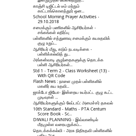
காஞ்சி டிஜிட்டல் டீம் மற்றும்
காட்டாங்கொளத்தூர் ஒன...
School Morning Prayer Activities -
29.10.2018
சமைக்கும் பணிகளில் ஆசிரியர்கள் -
சங்கங்கள் எதிர்ப்பு
பள்ளிகளில் சத்துணவு சமைக்கும் சுயஉதவிக்
குழு உறுப்...
ஆசிரியர் மீது, கடும் நடவடிக்கை -
பள்ளிக்கல்வித் து...
அங்கன்வாடி குழந்தைகளுக்கு தொடக்க
பள்ளி ஆசிரியர்கள்...
Std 1 - Term 2 - Class Worksheet (13) -
With QR Code
Flash News : நாளை முதல் பள்ளிகளில்
மகளிர் சுய உதவி...
ஜாக்டோ ஜியோ- இன்றைய உயர்மட்ட குழு கூட்ட
முடிவுகள் ...
ஆசிரியர்களுக்கும் லேப்டாப்: அமைச்சர் தகவல்
10th Standard - Maths - PTA Centum
Score Book - Sc...
DIWALI PLANNING - இவ்வாண்டில்
மீதமுள்ள வரையறுக்கப்...
தொடக்கக்கல்வி - அரசு நிதிஉதவி பள்ளிகளில்
புதிய ஆச...