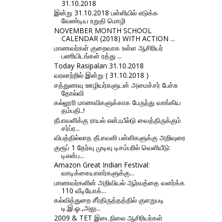
31.10.2018
இன்று 31.10.2018 பள்ளியில் எடுக்க
வேண்டிய உறுதி மொழி
NOVEMBER MONTH SCHOOL
CALENDAR (2018) WITH ACTION ...
மாணவர்கள் குறைவாக உள்ள ஆசிரியர்
பணியிடங்கள் ரத்து ...
Today Rasipalan 31.10.2018
வரலாற்றில் இன்று ( 31.10.2018 )
சத்துணவு ஊழியர்களுடன் அமைச்சர் பேச்சு
தோல்வி
கல்லூரி மாணவிகளுக்காக பேருந்து வாங்கிய
தம்பதி..!
தீபாவளிக்கு ராயல் என்ஃபீல்டு வைத்திருக்கும்
சர்ப்ர...
விபத்தில்லாத தீபாவளி பள்ளிகளுக்கு அறிவுரை
குரூப் 1 தேர்வு முடிவு டிசம்பரில் வெளியீடு:
டிஎன்ப...
Amazon Great Indian Festival:
வாடிக்கையாளர்களுக்கு...
மாணவர்களின் அறிவியல் ஆர்வத்தை வளர்க்க
110 வீடியோக்...
கல்வித்துறை சீர்திருத்தத்தில் குளறுபடி
டி.இ.ஓ.,அலு...
2009 & TET இடைநிலை ஆசிரியர்கள்