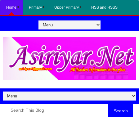
Home
Primary
Upper Primary
HSS and HSSS
Search