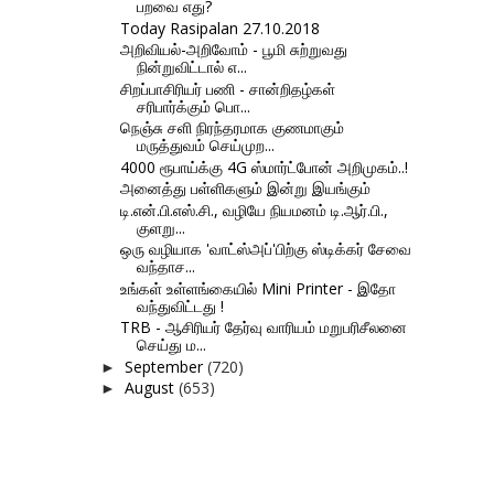
பறவை எது?
Today Rasipalan 27.10.2018
அறிவியல்-அறிவோம் - பூமி சுற்றுவது
நின்றுவிட்டால் எ...
சிறப்பாசிரியர் பணி - சான்றிதழ்கள்
சரிபார்க்கும் பொ...
நெஞ்சு சளி நிரந்தரமாக குணமாகும்
மருத்துவம் செய்முற...
4000 ரூபாய்க்கு 4G ஸ்மார்ட்போன் அறிமுகம்..!
அனைத்து பள்ளிகளும் இன்று இயங்கும்
டி.என்.பி.எஸ்.சி., வழியே நியமனம் டி.ஆர்.பி.,
குளறு...
ஒரு வழியாக 'வாட்ஸ்அப்'பிற்கு ஸ்டிக்கர் சேவை
வந்தாச...
உங்கள் உள்ளங்கையில் Mini Printer - இதோ
வந்துவிட்டது !
TRB - ஆசிரியர் தேர்வு வாரியம் மறுபரிசீலனை
செய்து ம...
September
(720)
►
August
(653)
►