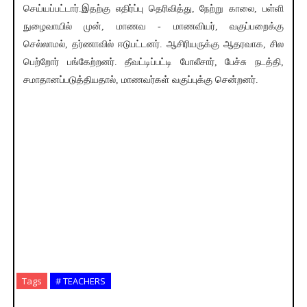
செய்யப்பட்டார்.இதற்கு எதிர்ப்பு தெரிவித்து, நேற்று காலை, பள்ளி
நுழைவாயில் முன், மாணவ - மாணவியர், வகுப்பறைக்கு
செல்லாமல், தர்ணாவில் ஈடுபட்டனர். ஆசிரியருக்கு ஆதரவாக, சில
பெற்றோர் பங்கேற்றனர். தீவட்டிப்பட்டி போலீசார், பேச்சு நடத்தி,
சமாதானப்படுத்தியதால், மாணவர்கள் வகுப்புக்கு சென்றனர்.
Tags
# TEACHERS