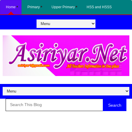
Home
Primary
Upper Primary
HSS and HSSS
Search