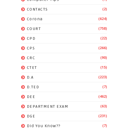
(2)
CONTACTS
(624)
Corona
(758)
COURT
(22)
CPD
(266)
CPS
(90)
CRC
(15)
CTET
(223)
D.A
(7)
D.TED
(462)
DEE
(63)
DEPARTMENT EXAM
(231)
DGE
(7)
Did You Know??