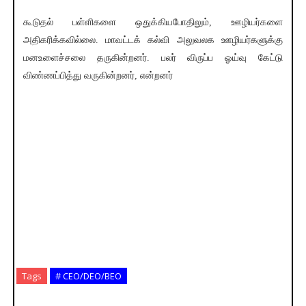
கூடுதல் பள்ளிகளை ஒதுக்கியபோதிலும், ஊழியர்களை
அதிகரிக்கவில்லை. மாவட்டக் கல்வி அலுவலக ஊழியர்களுக்கு
மனஉளைச்சலை தருகின்றனர். பலர் விருப்ப ஓய்வு கேட்டு
விண்ணப்பித்து வருகின்றனர், என்றனர்
Tags
# CEO/DEO/BEO