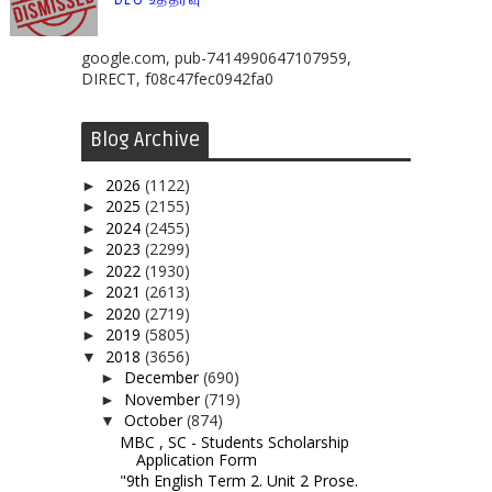
DEO உத்தரவு
google.com, pub-7414990647107959,
DIRECT, f08c47fec0942fa0
Blog Archive
2026
(1122)
►
2025
(2155)
►
2024
(2455)
►
2023
(2299)
►
2022
(1930)
►
2021
(2613)
►
2020
(2719)
►
2019
(5805)
►
2018
(3656)
▼
December
(690)
►
November
(719)
►
October
(874)
▼
MBC , SC - Students Scholarship
Application Form
"9th English Term 2. Unit 2 Prose.