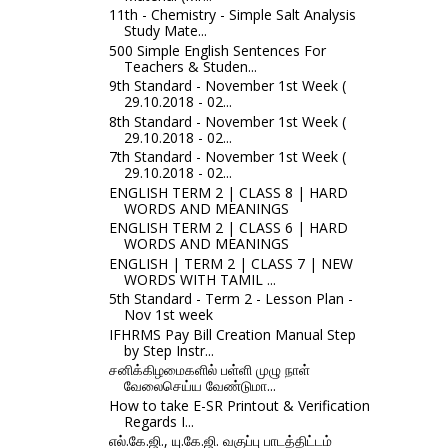
11th - Chemistry - Simple Salt Analysis
Study Mate...
500 Simple English Sentences For
Teachers & Studen...
9th Standard - November 1st Week (
29.10.2018 - 02...
8th Standard - November 1st Week (
29.10.2018 - 02...
7th Standard - November 1st Week (
29.10.2018 - 02...
ENGLISH TERM 2 | CLASS 8 | HARD
WORDS AND MEANINGS
ENGLISH TERM 2 | CLASS 6 | HARD
WORDS AND MEANINGS
ENGLISH | TERM 2 | CLASS 7 | NEW
WORDS WITH TAMIL ...
5th Standard - Term 2 - Lesson Plan -
Nov 1st week
IFHRMS Pay Bill Creation Manual Step
by Step Instr...
சனிக்கிழமைகளில் பள்ளி முழு நாள்
வேலைசெய்ய வேண்டுமா...
How to take E-SR Printout & Verification
Regards I...
எல்.கே.ஜி., யு.கே.ஜி. வகுப்பு பாடத்திட்டம்