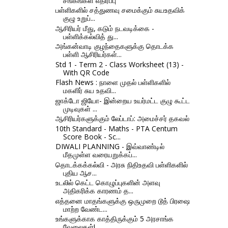
சங்கங்கள் எதிர்ப்பு
பள்ளிகளில் சத்துணவு சமைக்கும் சுயஉதவிக்
குழு உறுப்...
ஆசிரியர் மீது, கடும் நடவடிக்கை -
பள்ளிக்கல்வித் து...
அங்கன்வாடி குழந்தைகளுக்கு தொடக்க
பள்ளி ஆசிரியர்கள்...
Std 1 - Term 2 - Class Worksheet (13) -
With QR Code
Flash News : நாளை முதல் பள்ளிகளில்
மகளிர் சுய உதவி...
ஜாக்டோ ஜியோ- இன்றைய உயர்மட்ட குழு கூட்ட
முடிவுகள் ...
ஆசிரியர்களுக்கும் லேப்டாப்: அமைச்சர் தகவல்
10th Standard - Maths - PTA Centum
Score Book - Sc...
DIWALI PLANNING - இவ்வாண்டில்
மீதமுள்ள வரையறுக்கப்...
தொடக்கக்கல்வி - அரசு நிதிஉதவி பள்ளிகளில்
புதிய ஆச...
உடலில் கெட்ட கொழுப்புகளின் அளவு
அதிகரிக்க காரணம் த...
எத்தனை மாதங்களுக்கு ஒருமுறை டூத் பிரஷை
மாற்ற வேண்ட...
உங்களுக்காக காத்திருக்கும் 5 அரசாங்க
வேலைகள்!