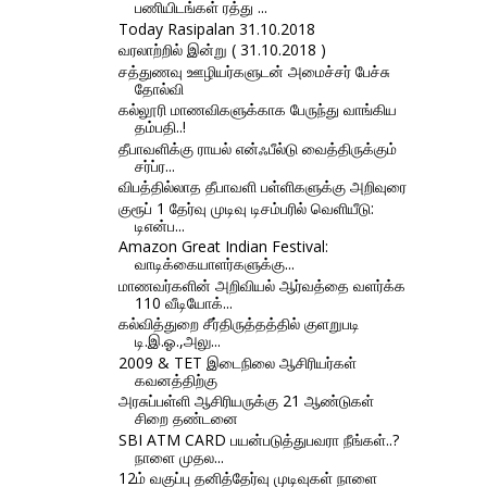
பணியிடங்கள் ரத்து ...
Today Rasipalan 31.10.2018
வரலாற்றில் இன்று ( 31.10.2018 )
சத்துணவு ஊழியர்களுடன் அமைச்சர் பேச்சு
தோல்வி
கல்லூரி மாணவிகளுக்காக பேருந்து வாங்கிய
தம்பதி..!
தீபாவளிக்கு ராயல் என்ஃபீல்டு வைத்திருக்கும்
சர்ப்ர...
விபத்தில்லாத தீபாவளி பள்ளிகளுக்கு அறிவுரை
குரூப் 1 தேர்வு முடிவு டிசம்பரில் வெளியீடு:
டிஎன்ப...
Amazon Great Indian Festival:
வாடிக்கையாளர்களுக்கு...
மாணவர்களின் அறிவியல் ஆர்வத்தை வளர்க்க
110 வீடியோக்...
கல்வித்துறை சீர்திருத்தத்தில் குளறுபடி
டி.இ.ஓ.,அலு...
2009 & TET இடைநிலை ஆசிரியர்கள்
கவனத்திற்கு
அரசுப்பள்ளி ஆசிரியருக்கு 21 ஆண்டுகள்
சிறை தண்டனை
SBI ATM CARD பயன்படுத்துபவரா நீங்கள்..?
நாளை முதல...
12ம் வகுப்பு தனித்தேர்வு முடிவுகள் நாளை