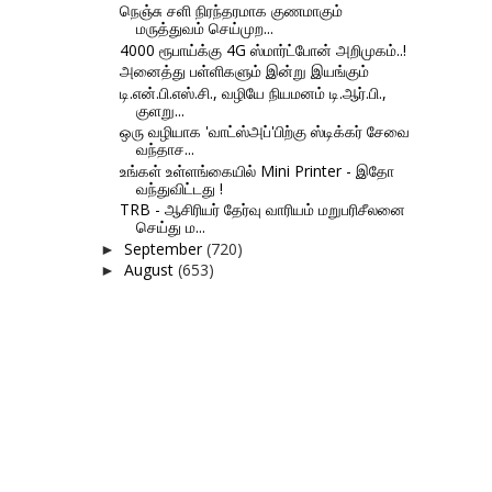
நெஞ்சு சளி நிரந்தரமாக குணமாகும்
மருத்துவம் செய்முற...
4000 ரூபாய்க்கு 4G ஸ்மார்ட்போன் அறிமுகம்..!
அனைத்து பள்ளிகளும் இன்று இயங்கும்
டி.என்.பி.எஸ்.சி., வழியே நியமனம் டி.ஆர்.பி.,
குளறு...
ஒரு வழியாக 'வாட்ஸ்அப்'பிற்கு ஸ்டிக்கர் சேவை
வந்தாச...
உங்கள் உள்ளங்கையில் Mini Printer - இதோ
வந்துவிட்டது !
TRB - ஆசிரியர் தேர்வு வாரியம் மறுபரிசீலனை
செய்து ம...
September
(720)
►
August
(653)
►