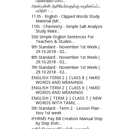
பதிவேற்றம் செய...
அரசுப்பள்ளி ஆசிரியர்களுக்கு வழங்கப்பட்ட
பயிற்சி - ...
11 th - English - Clipped Words Study
Material (Mr...
11th - Chemistry - Simple Salt Analysis
Study Mate...
500 Simple English Sentences For
Teachers & Studen...
9th Standard - November 1st Week (
29.10.2018 - 02...
8th Standard - November 1st Week (
29.10.2018 - 02...
7th Standard - November 1st Week (
29.10.2018 - 02...
ENGLISH TERM 2 | CLASS 8 | HARD
WORDS AND MEANINGS
ENGLISH TERM 2 | CLASS 6 | HARD
WORDS AND MEANINGS
ENGLISH | TERM 2 | CLASS 7 | NEW
WORDS WITH TAMIL ...
5th Standard - Term 2 - Lesson Plan -
Nov 1st week
IFHRMS Pay Bill Creation Manual Step
by Step Instr...
சனிக்கிழமைகளில் பள்ளி முழு நாள்