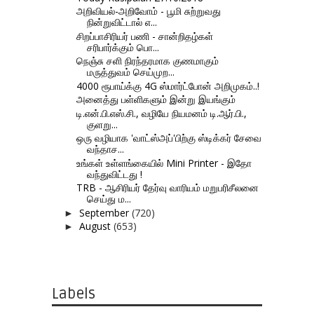
அறிவியல்-அறிவோம் - பூமி சுற்றுவது
நின்றுவிட்டால் எ...
சிறப்பாசிரியர் பணி - சான்றிதழ்கள்
சரிபார்க்கும் பொ...
நெஞ்சு சளி நிரந்தரமாக குணமாகும்
மருத்துவம் செய்முற...
4000 ரூபாய்க்கு 4G ஸ்மார்ட்போன் அறிமுகம்..!
அனைத்து பள்ளிகளும் இன்று இயங்கும்
டி.என்.பி.எஸ்.சி., வழியே நியமனம் டி.ஆர்.பி.,
குளறு...
ஒரு வழியாக 'வாட்ஸ்அப்'பிற்கு ஸ்டிக்கர் சேவை
வந்தாச...
உங்கள் உள்ளங்கையில் Mini Printer - இதோ
வந்துவிட்டது !
TRB - ஆசிரியர் தேர்வு வாரியம் மறுபரிசீலனை
செய்து ம...
September
(720)
►
August
(653)
►
Labels