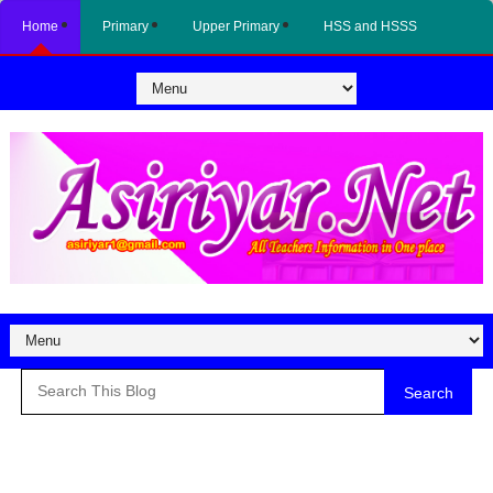
Home
Primary
Upper Primary
HSS and HSSS
Search