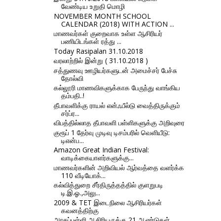
வேண்டிய உறுதி மொழி
NOVEMBER MONTH SCHOOL
CALENDAR (2018) WITH ACTION ...
மாணவர்கள் குறைவாக உள்ள ஆசிரியர்
பணியிடங்கள் ரத்து ...
Today Rasipalan 31.10.2018
வரலாற்றில் இன்று ( 31.10.2018 )
சத்துணவு ஊழியர்களுடன் அமைச்சர் பேச்சு
தோல்வி
கல்லூரி மாணவிகளுக்காக பேருந்து வாங்கிய
தம்பதி..!
தீபாவளிக்கு ராயல் என்ஃபீல்டு வைத்திருக்கும்
சர்ப்ர...
விபத்தில்லாத தீபாவளி பள்ளிகளுக்கு அறிவுரை
குரூப் 1 தேர்வு முடிவு டிசம்பரில் வெளியீடு:
டிஎன்ப...
Amazon Great Indian Festival:
வாடிக்கையாளர்களுக்கு...
மாணவர்களின் அறிவியல் ஆர்வத்தை வளர்க்க
110 வீடியோக்...
கல்வித்துறை சீர்திருத்தத்தில் குளறுபடி
டி.இ.ஓ.,அலு...
2009 & TET இடைநிலை ஆசிரியர்கள்
கவனத்திற்கு
அரசுப்பள்ளி ஆசிரியருக்கு 21 ஆண்டுகள்