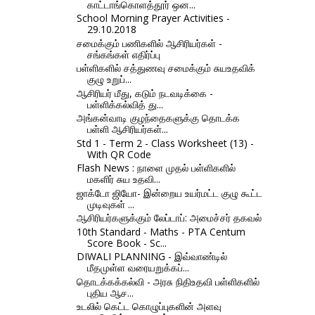
காட்டாங்கொளத்தூர் ஒன...
School Morning Prayer Activities -
29.10.2018
சமைக்கும் பணிகளில் ஆசிரியர்கள் -
சங்கங்கள் எதிர்ப்பு
பள்ளிகளில் சத்துணவு சமைக்கும் சுயஉதவிக்
குழு உறுப்...
ஆசிரியர் மீது, கடும் நடவடிக்கை -
பள்ளிக்கல்வித் து...
அங்கன்வாடி குழந்தைகளுக்கு தொடக்க
பள்ளி ஆசிரியர்கள்...
Std 1 - Term 2 - Class Worksheet (13) -
With QR Code
Flash News : நாளை முதல் பள்ளிகளில்
மகளிர் சுய உதவி...
ஜாக்டோ ஜியோ- இன்றைய உயர்மட்ட குழு கூட்ட
முடிவுகள் ...
ஆசிரியர்களுக்கும் லேப்டாப்: அமைச்சர் தகவல்
10th Standard - Maths - PTA Centum
Score Book - Sc...
DIWALI PLANNING - இவ்வாண்டில்
மீதமுள்ள வரையறுக்கப்...
தொடக்கக்கல்வி - அரசு நிதிஉதவி பள்ளிகளில்
புதிய ஆச...
உடலில் கெட்ட கொழுப்புகளின் அளவு