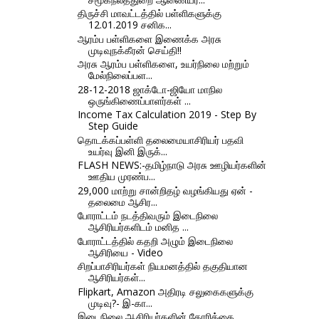
திருச்சி மாவட்டத்தில் பள்ளிகளுக்கு
12.01.2019 சனிக...
ஆரம்ப பள்ளிகளை இணைக்க அரசு
முடிவுநக்கீரன் செய்தி!!
அரசு ஆரம்ப பள்ளிகளை, உயர்நிலை மற்றும்
மேல்நிலைப்பள...
28-12-2018 ஜாக்டோ-ஜியோ மாநில
ஒருங்கிணைப்பாளர்கள் ...
Income Tax Calculation 2019 - Step By
Step Guide
தொடக்கப்பள்ளி தலைமையாசிரியர் பதவி
உயர்வு இனி இருக்...
FLASH NEWS:-தமிழ்நாடு அரசு ஊழியர்களின்
ஊதிய முரண்ப...
29,000 மாற்று சான்றிதழ் வழங்கியது ஏன் -
தலைமை ஆசிர...
போராட்டம் நடத்திவரும் இடைநிலை
ஆசிரியர்களிடம் மனித ...
போராட்டத்தில் கதறி அழும் இடைநிலை
ஆசிரியை - Video
சிறப்பாசிரியர்கள் நியமனத்தில் தகுதியான
ஆசிரியர்கள்...
Flipkart, Amazon அதிரடி சலுகைகளுக்கு
முடிவு?- இ-கா...
இடைநிலை ஆசிரியர்களின் கோரிக்கை