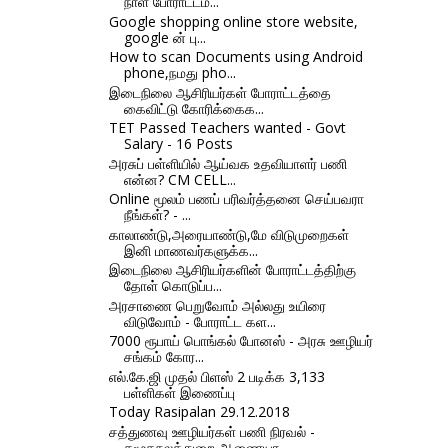
நாள் போராட்டம்...
Google shopping online store website,
google ன் பு...
How to scan Documents using Android
phone,நமது pho...
இடைநிலை ஆசிரியர்கள் போராட்டத்தை
கைவிட்டு கோரிக்கைக...
TET Passed Teachers wanted - Govt
Salary - 16 Posts
அரசுப் பள்ளியில் ஆய்வக உதவியாளர் பணி
என்ன? CM CELL...
Online மூலம் பணப் பரிவர்த்தனை செய்பவரா
நீங்கள்? - ...
காலாண்டு,அரையாண்டு,மே விடுமுறைகள்
இனி மாணவர்களுக்க...
இடைநிலை ஆசிரியர்களின் போராட்டத்திற்கு
தோள் கொடுப்ப...
அரசாணை பெறுவோம் அல்லது உயிரை
விடுவோம் - போராட்ட கள...
7000 ரூபாய் பொங்கல் போனஸ் - அரசு ஊழியர்
சங்கம் கோர...
எல்.கே.ஜி முதல் பிளஸ் 2 படிக்க 3,133
பள்ளிகள் இணைப்பு
Today Rasipalan 29.12.2018
சத்துணவு ஊழியர்கள் பணி நிரவல் -
சமூகநலத்துறை ஆணையர...