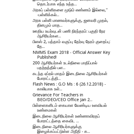
தொடர்பாக எந்த உத்த...
அரசுப் பள்ளிகளை மூடும் எண்ணம் இல்லை,''
-பள்ளிக்கல்...
அரசு பள்ளி மாணவர்களுக்கு, ஜனவரி முதல்,
தினமும் மாத...
ஊதிய உயர்வுடன் பணி நிரந்தரம்: பகுதி நேர
ஆசிரியர்கள...
பிளஸ் 2, பத்தாம் வகுப்பு தேர்வு நேரம் குறைப்பு:
தே...
NMMS Exam 2018 - Official Answer Key
Published!
200 ஆசிரியர்கள் உடல்நிலை பாதிப்பால்
பதற்றத்தில் பள...
கடந்த ஏப்ரல் மாதம் இடைநிலை ஆசிரியர்கள்
போராட்டத்தி...
Flash News : G.O Ms : 6 (26.12.2018) -
காலியாக உள்...
Grievance For Teachers in
BEO/DEO/CEO Office Jan 2...
பிள்ளைகளிடம் கையாள வேண்டிய உளவியல்
உண்மைகள்
இடைநிலை ஆசிரியர்கள் உண்ணாவிரதப்
போராட்டத்தை கைவிட ...
இடைநிலை ஆசிரியர்களுக்கு
இழைக்கப்பட்டுள்ள அநீதி - க...