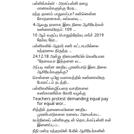
பள்ளிக்கல்வி - அரசுப்பள்ளி ஏழை
மாணவர்களுக்கு மேற...
ரத்த தானம் பாதுகாப்பா? என்னென்ன
சோதனைகள், எவ்வளவு ...
4-ஆவது நாளாக இடைநிலை ஆசிரியர்கள்
உண்ணாவிரதம்: 109 ...
10 ஆம் வகுப்பு பொதுத்தேர்வு மார்ச் 2019
தேர்வு நேர...
பள்ளிகளில் ஆதார் எண் கட்டாயமில்லை
உத்தரவை திருத்த ...
24.12.18 அன்று தினமணியில் வெளியான
"தேவையா இத்தனை வ...
அப்படி என்ன ஊதிய முரண்பாடு இடைநிலை
ஆசிரியர்களுக்கு?
சென்னை டிபிஐ வளாகத்தில் உண்ணாவிரத
போராட்டம் நடத்தி...
பள்ளிகளில்கழிப்பறை வசதிகளை
கண்காணிக்க கோரி வழக்கு
Teachers protest demanding equal pay
for equal wor...
சித்திக் தலைமையிலான ஊதிய
முரண்பாடுகளை களைய அமைக்கப...
உயர்நிலைப் பள்ளிகளுடன் தொடக்கப்பள்ளி கள்
இணைப்பு ப...
நீதி மன்ற உத்தரவின் பேரில் ஆசிரியர்களின்