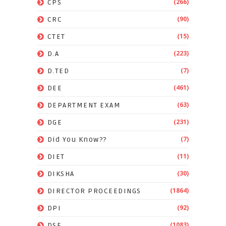
(266)
CPS
(90)
CRC
(15)
CTET
(223)
D.A
(7)
D.TED
(461)
DEE
(63)
DEPARTMENT EXAM
(231)
DGE
(7)
Did You Know??
(11)
DIET
(30)
DIKSHA
(1864)
DIRECTOR PROCEEDINGS
(92)
DPI
(1083)
DSE