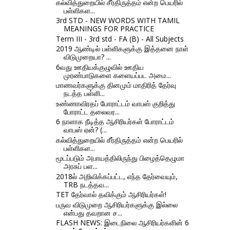
கல்வித்துறையில் சீர்திருத்தம் என்ற பெயரில்
பள்ளிகள...
3rd STD - NEW WORDS WITH TAMIL
MEANINGS FOR PRACTICE
Term III - 3rd std - FA (B) - All Subjects
2019 ஆண்டில் பள்ளிகளுக்கு இத்தனை நாள்
விடுமுறையா? ...
6வது ஊதியக்குழுவில் ஊதிய
முரண்பாடுகளை களையப்பட அமை...
மாணவர்களுக்கு தினமும் மாதிரித் தேர்வு
நடத்த பள்ளி...
உண்ணாவிரதப் போராட்டம் வாபஸ் குறித்து
போராட்ட தலைவர...
6 நாளாக நீடித்த ஆசிரியர்கள் போராட்டம்
வாபஸ் ஏன்? (...
கல்வித்துறையில் சீர்திருத்தம் என்ற பெயரில்
பள்ளிகள...
மூடப்படும் அபாயத்திலிருந்து பிழைத்தெழுமா
அரசுப் பள...
2018ல் அறிவிக்கப்பட்ட, எந்த தேர்வையும்,
TRB நடத்தவ...
TET தேர்வால் தவிக்கும் ஆசிரியர்கள்!
பருவ விடுமுறை ஆசிரியர்களுக்கு இல்லை
என்பது தவறான ச...
FLASH NEWS: இடைநிலை ஆசிரியர்களின் 6