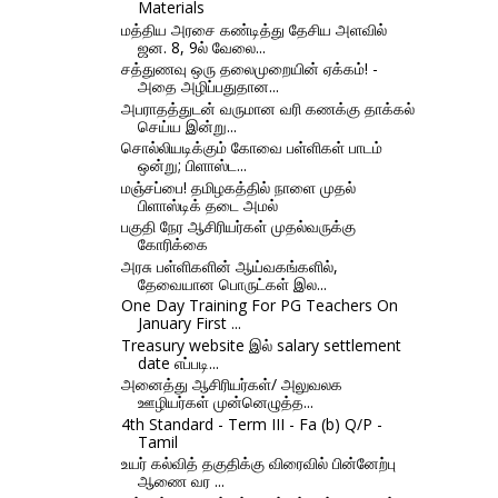
Materials
மத்திய அரசை கண்டித்து தேசிய அளவில்
ஜன. 8, 9ல் வேலை...
சத்துணவு ஒரு தலைமுறையின் ஏக்கம்! -
அதை அழிப்பதுதான...
அபராதத்துடன் வருமான வரி கணக்கு தாக்கல்
செய்ய இன்று...
சொல்லியடிக்கும் கோவை பள்ளிகள் பாடம்
ஒன்று; பிளாஸ்ட...
மஞ்சப்பை! தமிழகத்தில் நாளை முதல்
பிளாஸ்டிக் தடை அமல்
பகுதி நேர ஆசிரியர்கள் முதல்வருக்கு
கோரிக்கை
அரசு பள்ளிகளின் ஆய்வகங்களில்,
தேவையான பொருட்கள் இல...
One Day Training For PG Teachers On
January First ...
Treasury website இல் salary settlement
date எப்படி...
அனைத்து ஆசிரியர்கள்/ அலுவலக
ஊழியர்கள் முன்னெழுத்த...
4th Standard - Term III - Fa (b) Q/P -
Tamil
உயர் கல்வித் தகுதிக்கு விரைவில் பின்னேற்பு
ஆணை வர ...