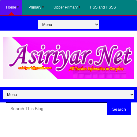
Home
Primary
Upper Primary
HSS and HSSS
Search