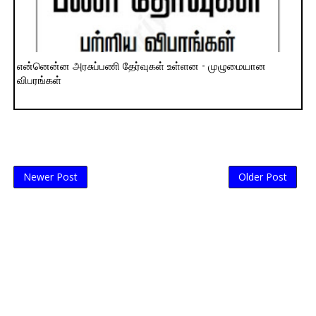
என்னென்ன அரசுப்பணி தேர்வுகள் உள்ளன - முழுமையான
விபரங்கள்
Newer Post
Older Post