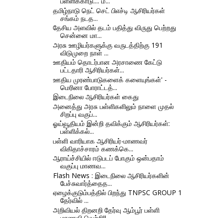
பள்ளிக்காடு.... ம...
தமிழ்நாடு நெட் செட் பிஎச்டி ஆசிரியர்கள்
சங்கம் நடத...
தேசிய அளவில் தடம் பதித்து விருது பெற்றது
சென்னை மா...
அரசு ஊழியர்களுக்கு வருடத்திற்கு 191
விடுமுறை நாள் ...
ஊதியம் தொடர்பான அரசாணை கேட்டு
பட்டதாரி ஆசிரியர்கள்...
ஊதிய முரண்பாடுகளைக் களையுங்கள்' -
மெரினா போராட்டத்...
இடைநிலை ஆசிரியர்கள் கைது
அனைத்து அரசு பள்ளிகளிலும் நாளை முதல்
சிறப்பு வகுப்...
ஓய்வூதியம் இன்றி தவிக்கும் ஆசிரியர்கள்:
பள்ளிக்கல்...
பள்ளி வாரியாக ஆசிரியர்-மாணவர்
விகிதாச்சாரம் கணக்கெ...
ஆராய்ச்சியில் ஈடுபடப் போகும் ஒன்பதாம்
வகுப்பு மாணவ...
Flash News : இடைநிலை ஆசிரியர்களின்
பேச்சுவார்த்தைத...
ஏழைக்குடும்பத்தில் பிறந்து TNPSC GROUP 1
தேர்வில் ...
அறிவியல் திறனறி தேர்வு ஆம்பூர் பள்ளி
மாணவி வெற்றி!!