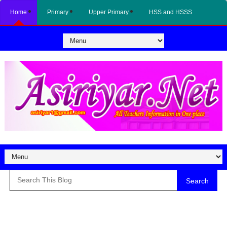
Home
Primary
Upper Primary
HSS and HSSS
Search