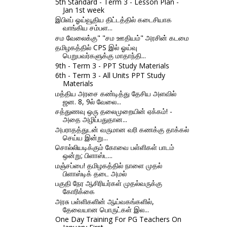
5th Standard - Term 3 - Lesson Plan -
Jan 1st week
இபிஎப் ஓய்வூதிய திட்டத்தில் கடைசியாக
வாங்கிய சம்பள...
சம வேலைக்கு" "சம ஊதியம்" அரசின் கடமை
தமிழகத்தில் CPS இல் ஓய்வு
பெறுபவர்களுக்கு மாதாந்தி...
9th - Term 3 - PPT Study Materials
6th - Term 3 - All Units PPT Study
Materials
மத்திய அரசை கண்டித்து தேசிய அளவில்
ஜன. 8, 9ல் வேலை...
சத்துணவு ஒரு தலைமுறையின் ஏக்கம்! -
அதை அழிப்பதுதான...
அபராதத்துடன் வருமான வரி கணக்கு தாக்கல்
செய்ய இன்று...
சொல்லியடிக்கும் கோவை பள்ளிகள் பாடம்
ஒன்று; பிளாஸ்ட...
மஞ்சப்பை! தமிழகத்தில் நாளை முதல்
பிளாஸ்டிக் தடை அமல்
பகுதி நேர ஆசிரியர்கள் முதல்வருக்கு
கோரிக்கை
அரசு பள்ளிகளின் ஆய்வகங்களில்,
தேவையான பொருட்கள் இல...
One Day Training For PG Teachers On