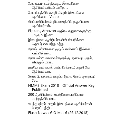
போராட்டம் நடத்திவரும் இடைநிலை
ஆசிரியர்களிடம் மனித ...
போராட்டத்தில் கதறி அழும் இடைநிலை
ஆசிரியை - Video
சிறப்பாசிரியர்கள் நியமனத்தில் தகுதியான
ஆசிரியர்கள்...
Flipkart, Amazon அதிரடி சலுகைகளுக்கு
முடிவு?- இ-கா...
இடைநிலை ஆசிரியர்களின் கோரிக்கை
தொடர்பாக எந்த உத்த...
அரசுப் பள்ளிகளை மூடும் எண்ணம் இல்லை,''
-பள்ளிக்கல்...
அரசு பள்ளி மாணவர்களுக்கு, ஜனவரி முதல்,
தினமும் மாத...
ஊதிய உயர்வுடன் பணி நிரந்தரம்: பகுதி நேர
ஆசிரியர்கள...
பிளஸ் 2, பத்தாம் வகுப்பு தேர்வு நேரம் குறைப்பு:
தே...
NMMS Exam 2018 - Official Answer Key
Published!
200 ஆசிரியர்கள் உடல்நிலை பாதிப்பால்
பதற்றத்தில் பள...
கடந்த ஏப்ரல் மாதம் இடைநிலை ஆசிரியர்கள்
போராட்டத்தி...
Flash News : G.O Ms : 6 (26.12.2018) -