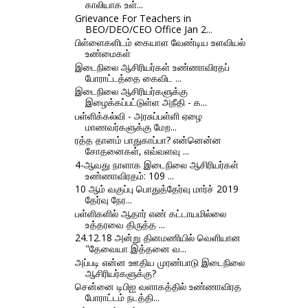
காலியாக உள்...
Grievance For Teachers in
BEO/DEO/CEO Office Jan 2...
பிள்ளைகளிடம் கையாள வேண்டிய உளவியல்
உண்மைகள்
இடைநிலை ஆசிரியர்கள் உண்ணாவிரதப்
போராட்டத்தை கைவிட ...
இடைநிலை ஆசிரியர்களுக்கு
இழைக்கப்பட்டுள்ள அநீதி - க...
பள்ளிக்கல்வி - அரசுப்பள்ளி ஏழை
மாணவர்களுக்கு மேற...
ரத்த தானம் பாதுகாப்பா? என்னென்ன
சோதனைகள், எவ்வளவு ...
4-ஆவது நாளாக இடைநிலை ஆசிரியர்கள்
உண்ணாவிரதம்: 109 ...
10 ஆம் வகுப்பு பொதுத்தேர்வு மார்ச் 2019
தேர்வு நேர...
பள்ளிகளில் ஆதார் எண் கட்டாயமில்லை
உத்தரவை திருத்த ...
24.12.18 அன்று தினமணியில் வெளியான
"தேவையா இத்தனை வ...
அப்படி என்ன ஊதிய முரண்பாடு இடைநிலை
ஆசிரியர்களுக்கு?
சென்னை டிபிஐ வளாகத்தில் உண்ணாவிரத
போராட்டம் நடத்தி...