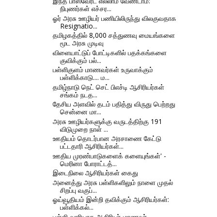
இந்த பாஸ்வேர்ட் எல்லாம் வேண்டாம்:
நிபுணர்கள் எச்சர...
ஓர் அரசு ஊழியர் பணியிலிருந்து விலகுவதாக
Resignatio...
தமிழகத்தில் 8,000 சத்துணவு மையங்களை
மூட அரசு முடிவு
விளையாட்டுப் போட்டிகளில் பதக்கங்களை
குவிக்கும் பல்...
பள்ளிகுளம் மாணவர்கள் உருவாக்கும்
பள்ளிக்காடு.... ம...
தமிழ்நாடு நெட் செட் பிஎச்டி ஆசிரியர்கள்
சங்கம் நடத...
தேசிய அளவில் தடம் பதித்து விருது பெற்றது
சென்னை மா...
அரசு ஊழியர்களுக்கு வருடத்திற்கு 191
விடுமுறை நாள் ...
ஊதியம் தொடர்பான அரசாணை கேட்டு
பட்டதாரி ஆசிரியர்கள்...
ஊதிய முரண்பாடுகளைக் களையுங்கள்' -
மெரினா போராட்டத்...
இடைநிலை ஆசிரியர்கள் கைது
அனைத்து அரசு பள்ளிகளிலும் நாளை முதல்
சிறப்பு வகுப்...
ஓய்வூதியம் இன்றி தவிக்கும் ஆசிரியர்கள்:
பள்ளிக்கல்...
பள்ளி வாரியாக ஆசிரியர்-மாணவர்