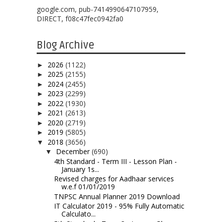
google.com, pub-7414990647107959,
DIRECT, f08c47fec0942fa0
Blog Archive
2026
(1122)
►
2025
(2155)
►
2024
(2455)
►
2023
(2299)
►
2022
(1930)
►
2021
(2613)
►
2020
(2719)
►
2019
(5805)
►
2018
(3656)
▼
December
(690)
▼
4th Standard - Term III - Lesson Plan -
January 1s...
Revised charges for Aadhaar services
w.e.f 01/01/2019
TNPSC Annual Planner 2019 Download
IT Calculator 2019 - 95% Fully Automatic
Calculato...