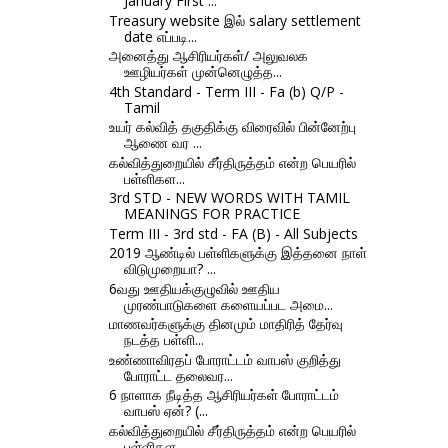
January First ...
Treasury website இல் salary settlement
date எப்படி...
அனைத்து ஆசிரியர்கள்/ அலுவலக
ஊழியர்கள் முன்னெழுத்த...
4th Standard - Term III - Fa (b) Q/P -
Tamil
உயர் கல்வித் தகுதிக்கு விரைவில் பின்னேற்பு
ஆணை வர ...
கல்வித்துறையில் சீர்திருத்தம் என்ற பெயரில்
பள்ளிகள...
3rd STD - NEW WORDS WITH TAMIL
MEANINGS FOR PRACTICE
Term III - 3rd std - FA (B) - All Subjects
2019 ஆண்டில் பள்ளிகளுக்கு இத்தனை நாள்
விடுமுறையா? ...
6வது ஊதியக்குழுவில் ஊதிய
முரண்பாடுகளை களையப்பட அமை...
மாணவர்களுக்கு தினமும் மாதிரித் தேர்வு
நடத்த பள்ளி...
உண்ணாவிரதப் போராட்டம் வாபஸ் குறித்து
போராட்ட தலைவர...
6 நாளாக நீடித்த ஆசிரியர்கள் போராட்டம்
வாபஸ் ஏன்? (...
கல்வித்துறையில் சீர்திருத்தம் என்ற பெயரில்
பள்ளிகள...