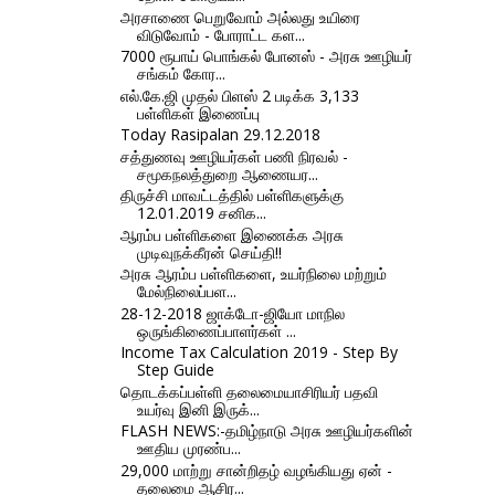
அரசாணை பெறுவோம் அல்லது உயிரை
விடுவோம் - போராட்ட கள...
7000 ரூபாய் பொங்கல் போனஸ் - அரசு ஊழியர்
சங்கம் கோர...
எல்.கே.ஜி முதல் பிளஸ் 2 படிக்க 3,133
பள்ளிகள் இணைப்பு
Today Rasipalan 29.12.2018
சத்துணவு ஊழியர்கள் பணி நிரவல் -
சமூகநலத்துறை ஆணையர...
திருச்சி மாவட்டத்தில் பள்ளிகளுக்கு
12.01.2019 சனிக...
ஆரம்ப பள்ளிகளை இணைக்க அரசு
முடிவுநக்கீரன் செய்தி!!
அரசு ஆரம்ப பள்ளிகளை, உயர்நிலை மற்றும்
மேல்நிலைப்பள...
28-12-2018 ஜாக்டோ-ஜியோ மாநில
ஒருங்கிணைப்பாளர்கள் ...
Income Tax Calculation 2019 - Step By
Step Guide
தொடக்கப்பள்ளி தலைமையாசிரியர் பதவி
உயர்வு இனி இருக்...
FLASH NEWS:-தமிழ்நாடு அரசு ஊழியர்களின்
ஊதிய முரண்ப...
29,000 மாற்று சான்றிதழ் வழங்கியது ஏன் -
தலைமை ஆசிர...