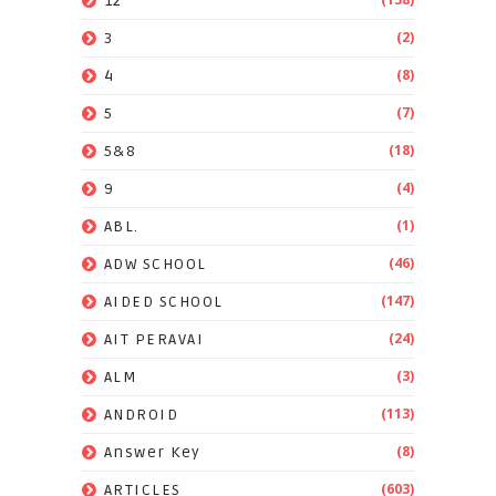
12
(2)
3
(8)
4
(7)
5
(18)
5&8
(4)
9
(1)
ABL.
(46)
ADW SCHOOL
(147)
AIDED SCHOOL
(24)
AIT PERAVAI
(3)
ALM
(113)
ANDROID
(8)
Answer Key
(603)
ARTICLES