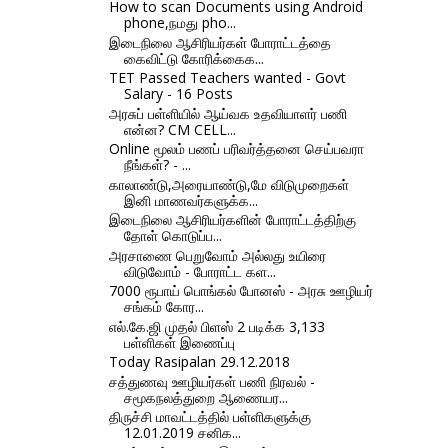
How to scan Documents using Android
phone,நமது pho...
இடைநிலை ஆசிரியர்கள் போராட்டத்தை
கைவிட்டு கோரிக்கைக...
TET Passed Teachers wanted - Govt
Salary - 16 Posts
அரசுப் பள்ளியில் ஆய்வக உதவியாளர் பணி
என்ன? CM CELL...
Online மூலம் பணப் பரிவர்த்தனை செய்பவரா
நீங்கள்? - ...
காலாண்டு,அரையாண்டு,மே விடுமுறைகள்
இனி மாணவர்களுக்க...
இடைநிலை ஆசிரியர்களின் போராட்டத்திற்கு
தோள் கொடுப்ப...
அரசாணை பெறுவோம் அல்லது உயிரை
விடுவோம் - போராட்ட கள...
7000 ரூபாய் பொங்கல் போனஸ் - அரசு ஊழியர்
சங்கம் கோர...
எல்.கே.ஜி முதல் பிளஸ் 2 படிக்க 3,133
பள்ளிகள் இணைப்பு
Today Rasipalan 29.12.2018
சத்துணவு ஊழியர்கள் பணி நிரவல் -
சமூகநலத்துறை ஆணையர...
திருச்சி மாவட்டத்தில் பள்ளிகளுக்கு
12.01.2019 சனிக...