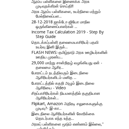
ஆரம்ப பள்ளிகளை இணைக்க அரசு
முடிவுநக்கீரன் செய்தி!!
அரசு ஆரம்ப பள்ளிகளை, உயர்நிலை மற்றும்
மேல்நிலைப்பள...
28-12-2018 ஜாக்டோ-ஜியோ மாநில
ஒருங்கிணைப்பாளர்கள் ...
Income Tax Calculation 2019 - Step By
Step Guide
தொடக்கப்பள்ளி தலைமையாசிரியர் பதவி
உயர்வு இனி இருக்...
FLASH NEWS:-தமிழ்நாடு அரசு ஊழியர்களின்
ஊதிய முரண்ப...
29,000 மாற்று சான்றிதழ் வழங்கியது ஏன் -
தலைமை ஆசிர...
போராட்டம் நடத்திவரும் இடைநிலை
ஆசிரியர்களிடம் மனித ...
போராட்டத்தில் கதறி அழும் இடைநிலை
ஆசிரியை - Video
சிறப்பாசிரியர்கள் நியமனத்தில் தகுதியான
ஆசிரியர்கள்...
Flipkart, Amazon அதிரடி சலுகைகளுக்கு
முடிவு?- இ-கா...
இடைநிலை ஆசிரியர்களின் கோரிக்கை
தொடர்பாக எந்த உத்த...
அரசுப் பள்ளிகளை மூடும் எண்ணம் இல்லை,''
-பள்ளிக்கல்...