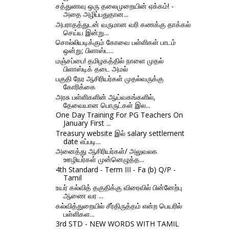
சத்துணவு ஒரு தலைமுறையின் ஏக்கம்! -
அதை அழிப்பதுதான...
அபராதத்துடன் வருமான வரி கணக்கு தாக்கல்
செய்ய இன்று...
சொல்லியடிக்கும் கோவை பள்ளிகள் பாடம்
ஒன்று; பிளாஸ்ட...
மஞ்சப்பை! தமிழகத்தில் நாளை முதல்
பிளாஸ்டிக் தடை அமல்
பகுதி நேர ஆசிரியர்கள் முதல்வருக்கு
கோரிக்கை
அரசு பள்ளிகளின் ஆய்வகங்களில்,
தேவையான பொருட்கள் இல...
One Day Training For PG Teachers On
January First ...
Treasury website இல் salary settlement
date எப்படி...
அனைத்து ஆசிரியர்கள்/ அலுவலக
ஊழியர்கள் முன்னெழுத்த...
4th Standard - Term III - Fa (b) Q/P -
Tamil
உயர் கல்வித் தகுதிக்கு விரைவில் பின்னேற்பு
ஆணை வர ...
கல்வித்துறையில் சீர்திருத்தம் என்ற பெயரில்
பள்ளிகள...
3rd STD - NEW WORDS WITH TAMIL