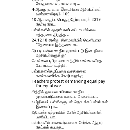
சோதனைகள், எவ்வளவு ...
4-ஆவது நாளாக இடைநிலை ஆசிரியர்கள்
உண்ணாவிரதம்: 109 ...
10 ஆம் வகுப்பு பொதுத்தேர்வு மார்ச் 2019
தேர்வு நேர...
பள்ளிகளில் ஆதார் எண் கட்டாயமில்லை
உத்தரவை திருத்த ...
24.12.18 அன்று தினமணியில் வெளியான
"தேவையா இத்தனை வ...
அப்படி என்ன ஊதிய முரண்பாடு இடைநிலை
ஆசிரியர்களுக்கு?
சென்னை டிபிஐ வளாகத்தில் உண்ணாவிரத
போராட்டம் நடத்தி...
பள்ளிகளில்கழிப்பறை வசதிகளை
கண்காணிக்க கோரி வழக்கு
Teachers protest demanding equal pay
for equal wor...
சித்திக் தலைமையிலான ஊதிய
முரண்பாடுகளை களைய அமைக்கப...
உயர்நிலைப் பள்ளிகளுடன் தொடக்கப்பள்ளி கள்
இணைப்பு ப...
நீதி மன்ற உத்தரவின் பேரில் ஆசிரியர்களின்
பணியிட மா...
பள்ளிகளில் மாணவர்களைச் சேர்க்க ஆதார்
கேட்கக் கூடாத...