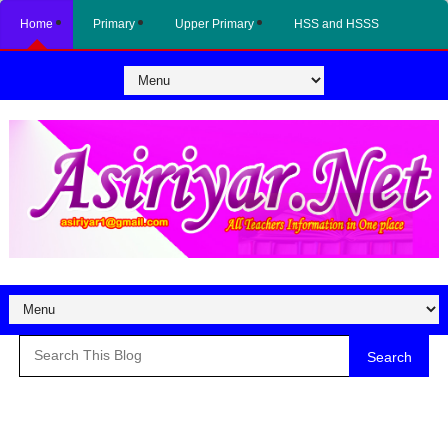
Home
Primary
Upper Primary
HSS and HSSS
Search