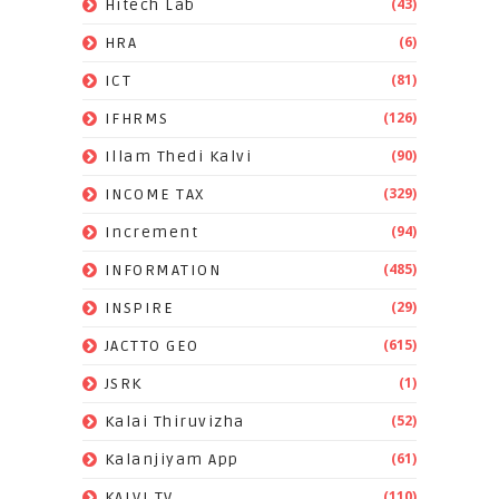
(43)
Hitech Lab
(6)
HRA
(81)
ICT
(126)
IFHRMS
(90)
Illam Thedi Kalvi
(329)
INCOME TAX
(94)
Increment
(485)
INFORMATION
(29)
INSPIRE
(615)
JACTTO GEO
(1)
JSRK
(52)
Kalai Thiruvizha
(61)
Kalanjiyam App
(110)
KALVI TV