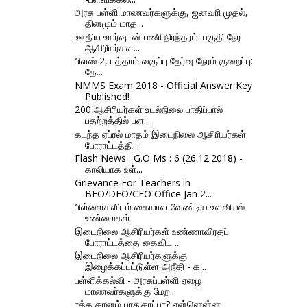
அரசு பள்ளி மாணவர்களுக்கு, ஜனவரி முதல்,
தினமும் மாத...
ஊதிய உயர்வுடன் பணி நிரந்தரம்: பகுதி நேர
ஆசிரியர்கள...
பிளஸ் 2, பத்தாம் வகுப்பு தேர்வு நேரம் குறைப்பு:
தே...
NMMS Exam 2018 - Official Answer Key
Published!
200 ஆசிரியர்கள் உடல்நிலை பாதிப்பால்
பதற்றத்தில் பள...
கடந்த ஏப்ரல் மாதம் இடைநிலை ஆசிரியர்கள்
போராட்டத்தி...
Flash News : G.O Ms : 6 (26.12.2018) -
காலியாக உள்...
Grievance For Teachers in
BEO/DEO/CEO Office Jan 2...
பிள்ளைகளிடம் கையாள வேண்டிய உளவியல்
உண்மைகள்
இடைநிலை ஆசிரியர்கள் உண்ணாவிரதப்
போராட்டத்தை கைவிட ...
இடைநிலை ஆசிரியர்களுக்கு
இழைக்கப்பட்டுள்ள அநீதி - க...
பள்ளிக்கல்வி - அரசுப்பள்ளி ஏழை
மாணவர்களுக்கு மேற...
ரத்த தானம் பாதுகாப்பா? என்னென்ன