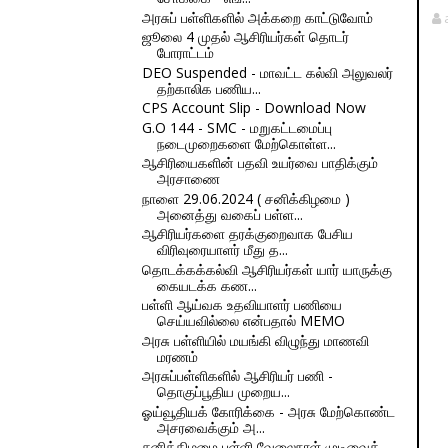
அரசுப் பள்ளிகளில் அக்கறை காட்டுவோம்
ஜூலை 4 முதல் ஆசிரியர்கள் தொடர்
போராட்டம்
DEO Suspended - மாவட்ட கல்வி அலுவலர்
தற்காலிக பணிய...
CPS Account Slip - Download Now
G.O 144 - SMC - மறுகட்டமைப்பு
நடைமுறைகளை மேற்கொள்ள...
ஆசிரியைகளின் பதவி உயர்வை பாதிக்கும்
அரசாணை
நாளை 29.06.2024 ( சனிக்கிழமை )
அனைத்து வகைப் பள்ள...
ஆசிரியர்களை தரக்குறைவாக பேசிய
விரிவுரையாளர் மீது த...
தொடக்கக்கல்வி ஆசிரியர்கள் யார் யாருக்கு
கையடக்க கண...
பள்ளி ஆய்வக உதவியாளர் பணியை
செய்யவில்லை என்பதால் MEMO
அரசு பள்ளியில் மயங்கி விழுந்து மாணவி
மரணம்
அரசுப்பள்ளிகளில் ஆசிரியர் பணி -
தொகுப்பூதிய முறைய...
ஓய்வூதியக் கோரிக்கை - அரசு மேற்கொண்ட
அசரவைக்கும் அ...
சனிக்கிழமை பள்ளி வேலைநாள் முடிவைக்