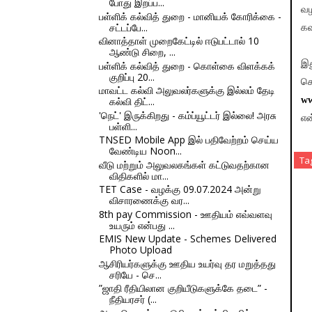
போது இறப்ப...
வழ
பள்ளிக் கல்வித் துறை - மானியக் கோரிக்கை -
சட்டப்பே...
கவ
வினாத்தாள் முறைகேட்டில் ஈடுபட்டால் 10
ஆண்டு சிறை, ...
இத
பள்ளிக் கல்வித் துறை - கொள்கை விளக்கக்
குறிப்பு 20...
க
மாவட்ட கல்வி அலுவலர்களுக்கு இல்லம் தேடி
கல்வி திட்...
ww
'நெட்' இருக்கிறது - கம்ப்யூட்டர் இல்லை! அரசு
என
பள்ளி...
TNSED Mobile App இல் பதிவேற்றம் செய்ய
வேண்டிய Noon...
Ta
வீடு மற்றும் அலுவலகங்கள் கட்டுவதற்கான
விதிகளில் மா...
TET Case - வழக்கு 09.07.2024 அன்று
விசாரணைக்கு வர...
8th pay Commission - ஊதியம் எவ்வளவு
உயரும் என்பது ...
EMIS New Update - Schemes Delivered
Photo Upload
ஆசிரியர்களுக்கு ஊதிய உயர்வு தர மறுத்தது
சரியே - செ...
”ஜாதி ரீதியிலான குறியீடுகளுக்கே தடை” -
நீதியரசர் (...