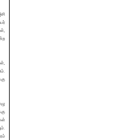
ிசி
யர்
ள்,
்ற
ள்,
ம்.
்கு
ுழு
்கு
கள்
ம்.
ரம்