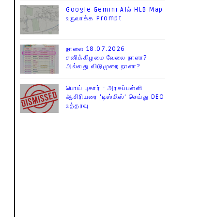
Google Gemini AIல் HLB Map
உருவாக்க Prompt
நாளை 18.07.2026
சனிக்கிழமை வேலை நாளா?
அல்லது விடுமுறை நாளா?
பொய் புகார் - அரசுப்பள்ளி
ஆசிரியரை 'டிஸ்மிஸ்' செய்து DEO
உத்தரவு