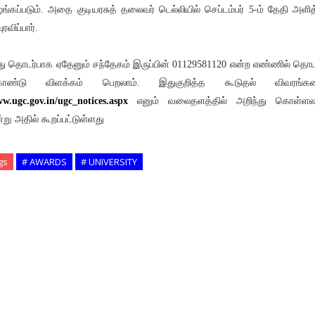
ங்கப்படும். அதை குடியரசுத் தலைவர் டெல்லியில் செப்டம்பர் 5-ம் தேதி அளித
ுரவிப்பார்.
ு தொடர்பாக ஏதேனும் சந்தேகம் இருப்பின் 01129581120 என்ற எண்ணில் தொடர
ொண்டு விளக்கம் பெறலாம். இதுகுறித்த கூடுதல் விவரங்க
w.ugc.gov.in/ugc_notices.aspx
எனும் வலைதளத்தில் அறிந்து கொள்ளலா
்று அதில் கூறப்பட்டுள்ளது
gs
# AWARDS
# UNIVERSITY