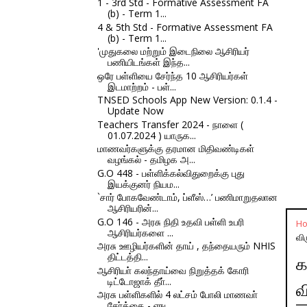
1 - 3rd Std - Formative Assessment FA
(b) - Term 1...
4 & 5th Std - Formative Assessment FA
(b) - Term 1...
'முதுகலை மற்றும் இடைநிலை ஆசிரியர்
பணியிடங்கள் இந்த...
ஒரே பள்ளியை சேர்ந்த 10 ஆசிரியர்கள்
இடமாற்றம் - பள்...
TNSED Schools App New Version: 0.1.4 -
Update Now
Teachers Transfer 2024 - நாளை (
01.07.2024 ) யாருக...
மாணவர்களுக்கு தரமான மிதிவண்டிகள்
வழங்கல் - தமிழக அ...
G.O 448 - பள்ளிக்கல்விதுறைக்கு புது
இயக்குனர் நியம...
`சார் போகவேண்டாம், ப்ளீஸ்…’ பணிமாறுதலான
ஆசிரியரின்...
G.O 146 - அரசு நிதி உதவி பள்ளி உபரி
H
ஆசிரியர்களை ...
வி
அரசு ஊழியர்களின் தாய் , தந்தையரும் NHIS
திட்டத்தி...
க
ஆசிரியா் கலந்தாய்வை நிறுத்தக் கோரி
டிட்டோஜாக் தீா்...
வ
அரசு பள்ளிகளில் 4 லட்சம் போலி மாணவா்
சோ்க்கை - எங...