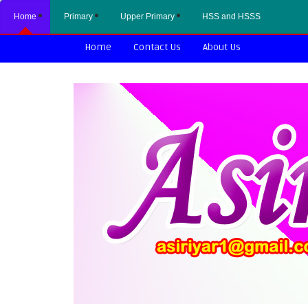
Home
Primary
Upper Primary
HSS and HSSS
Home
Contact Us
About Us